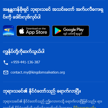
အနႏၲတန္ခိုးရွင္ ဘုရားသခင္ အသင္းေတာ္ အက္ပလီေကးရွ
င္းကို ေဒါင္းလုဒ္လုပ္ပါ
ကြၽန္ုပ္တို႔ကိုဆက္သြယ္ပါ
+959-441-136-387
contact.my@kingdomsalvation.org
ဘုရားသခင္၏ ႏိုင္ငံေတာ္သည္ ေရာက္လာၿပီ။
ဘုရားသခင္၏ ႏိုင္ငံေတာ္သည္ ဤေလာကသို႔ ေရာက္လာၿပီျဖစ္သည္။ ရား