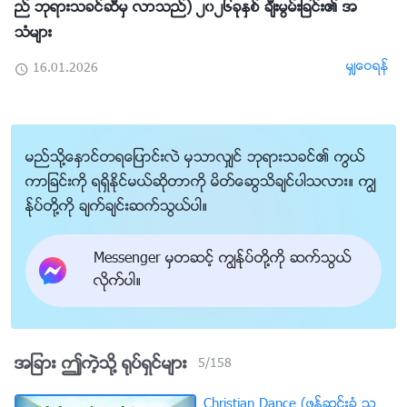
ည္ ဘုရားသခင္ဆီမွ လာသည္) ၂၀၂၆ခုႏွစ္ ခ်ီးမြမ္းျခင္း၏ အ
သံမ်ား
မွ်ေဝရန္
16.01.2026
မည္သို႔ေႏွာင္တရေျပာင္းလဲ မွသာလွ်င္ ဘုရားသခင္၏ ကြယ္
ကာျခင္းကို ရရွိႏိုင္မယ္ဆိုတာကို မိတ္ေဆြသိခ်င္ပါသလား။ ကြၽ
န္ုပ္တို႔ကို ခ်က္ခ်င္းဆက္သြယ္ပါ။
Messenger မွတဆင့္ ကြၽန္ုပ္တို႔ကို ဆက္သြယ္
လိုက္ပါ။
အျခား ဤကဲ့သို႔ ႐ုပ္ရွင္မ်ား
5
/
158
Christian Dance (ဖန္ဆင္းခံ သ