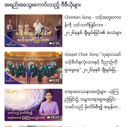
အရည္အေသြးေကာင္းသည့္ ဗီဒီယိုမ်ား
Christian Song - သင့္အထူးတာဝ
န္ကို သင္သတိျပဳမိလား -
၂၀၂၆ခုႏွစ္ ခ်ီးမြမ္းျခင္း၏ အသံမ်ား
6:10
Gospel Choir Song "ဘုရားသခင္
သင့္စိတ္ႏွလုံးသားႏွင့္ ဝိညာဥ္ကို
ရွာေဖြေန" ၂၀၂၆ခုႏွစ္ ခ်ီးမြမ္းျခ
င္း၏ အသံမ်ား
6:05
တရားေဒႆနာအတြဲမ်ား- ယုံၾက
ည္ျခင္း၌ သမၼာတရားရွာေဖြျခင္း -
သခင္သည္ မိုးတိမ္စီး၍ အမွန္တက
ယ္ ျပန္ႂကြလာမည္ေလာ။
15:11