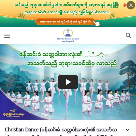
Christian Dance (ဖန္ဆင္းခံ သတၱဝါအားလုံး၏ အသက္သ