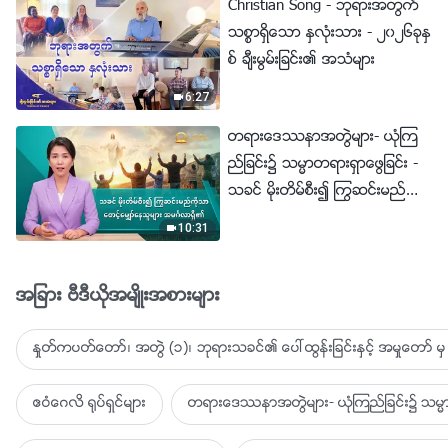
Christian Song - ဘုရားအတြက္
သစၥာရွိေသာ ႏွလုံးသား - ၂၀၂၆ခုႏွ
စ္ ခ်ီးမြမ္းျခင္း၏ အသံမ်ား
6:27
တရားေဒႆနာအတြဲမ်ား- ယုံၾက
ည္ျခင္း၌ သမၼာတရားရွာေဖြျခင္း -
သခင္ မိုးတိမ္စီး၍ ႂကြဆင္းမည္ကို
သာ ေစာင့္ေမွ်ာ္ေနသူမ်ား အမဂၤ
10:31
လာရွိ၏
အျခား ဗီဒီယိုအမ်ိဳးအစားမ်ား
ႏႈတ္ကပတ္ေတာ္၊ အတြဲ (၁)၊ ဘုရားသခင္၏ ေပၚထြန္းျခင္းႏွင့္ အမႈေတာ္ မွ 
ဧဝံေဂလိ ႐ုပ္ရွင္မ်ား
တရားေဒႆနာအတြဲမ်ား- ယုံၾကည္ျခင္း၌ သမၼာ