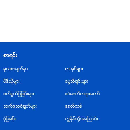
စာရင္း
မူလစာမ်က္ႏွာ
စာအုပ္မ်ား
ဗီဒီယိုမ်ား
ဓမၼသီခ်င္းမ်ား
ဖတ္႐ြတ္ျပျခင္းမ်ား
ဧဝံေဂလိတရားေတာ္
သက္ေသခံခ်က္မ်ား
ေခတ္သစ္
ပုံျပခန္း
ကြၽန္ုပ္တို႔အေၾကာင္း