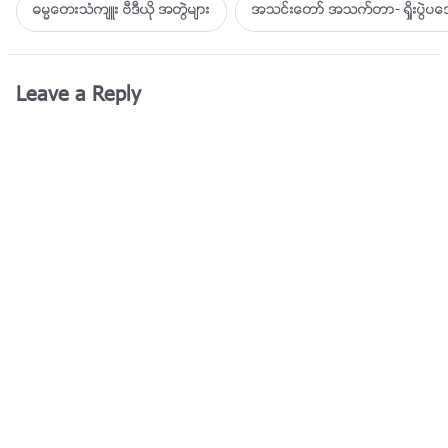
ဓမၼေတးသံက်ဴး ဗီဒီယို အတြဲမ်ား
အသင္းေတာ္ အသက္တာ- ရႈိးပြဲ
Leave a Reply