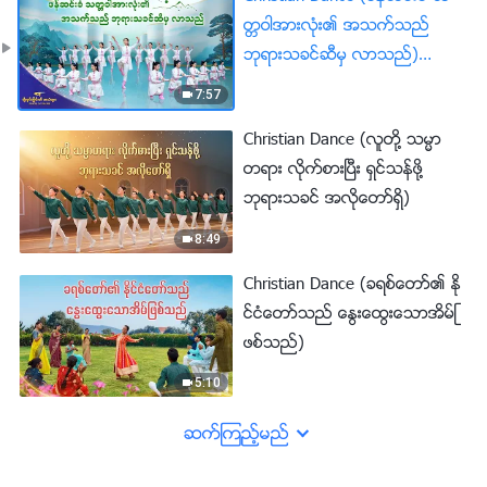
တၱဝါအားလုံး၏ အသက္သည္
ဘုရားသခင္ဆီမွ လာသည္)
၂၀၂၆ခုႏွစ္ ခ်ီးမြမ္းျခင္း၏ အသံ
7:57
မ်ား
Christian Dance (လူတို႔ သမၼာ
တရား လိုက္စားၿပီး ရွင္သန္ဖို႔
ဘုရားသခင္ အလိုေတာ္ရွိ)
8:49
Christian Dance (ခရစ္ေတာ္၏ ႏို
င္ငံေတာ္သည္ ေႏြးေထြးေသာအိမ္ျ
ဖစ္သည္)
5:10
ဆက္ၾကည့္မည္