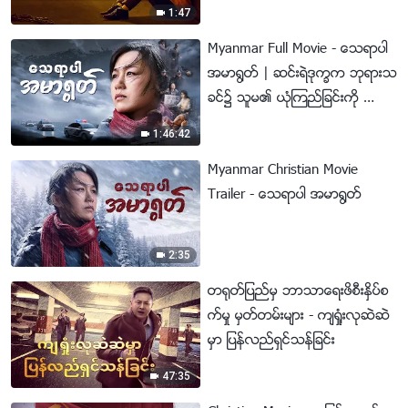
1:47
Myanmar Full Movie - ေသရာပါ
အမာ႐ြတ္ | ဆင္းရဲဒုကၡက ဘုရားသ
ခင္၌ သူမ၏ ယုံၾကည္ျခင္းကို အားေ
ကာင္းေစသည္
1:46:42
Myanmar Christian Movie
Trailer - ေသရာပါ အမာ႐ြတ္
2:35
တ႐ုတ္ျပည္မွ ဘာသာေရးဖိစီးႏွိပ္စ
က္မႈ မွတ္တမ္းမ်ား - က်ရႈံးလုဆဲဆဲ
မွာ ျပန္လည္ရွင္သန္ျခင္း
47:35