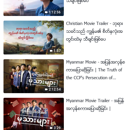
သီခ်င္းျဖစ္ေပ
1:12:56
Christian Movie Trailer - ဘုရား
သခင္သည္ ကြၽန္မ၏ စိတ္ႏွလုံးအ
တြင္းထဲမွ သီခ်င္းျဖစ္ေပ
1:57
Myanmar Movie - အျပန္အလွန္စ
ကားေျပာဆိုျခင္း | The Truth of
the CCP's Persecution of
Christians
2:12:54
Myanmar Movie Trailer - အျပန္
အလွန္စကားေျပာဆိုျခင္း |
3:29