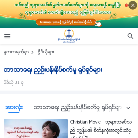
မူလစာမ်က္ႏွာ
ဗြီဒီယိုမ်ား
ဘာသာေရး ညႇဥ္းပန္းႏွိပ္စက္မႈ ႐ုပ္ရွင္မ်ား
ဗီဒီယို 31 ခု
အားလုံး
ဘာသာေရး ညႇဥ္းပန္းႏွိပ္စက္မႈ ႐ုပ္ရွင္မ်ား
ဘ
Christian Movie - ဘုရားသခင္သ
ည္ ကြၽန္မ၏ စိတ္ႏွလုံးအတြင္းထဲမွ