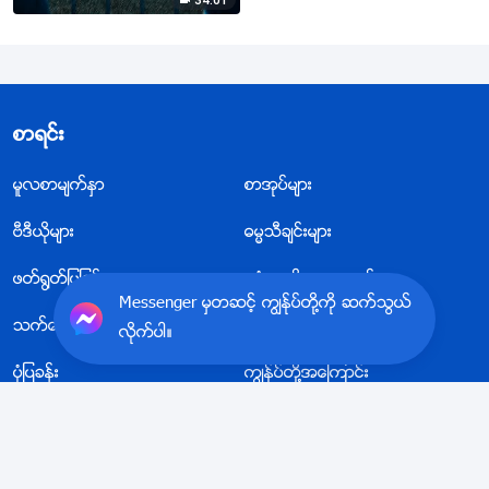
စာရင္း
မူလစာမ်က္ႏွာ
စာအုပ္မ်ား
ဗီဒီယိုမ်ား
ဓမၼသီခ်င္းမ်ား
ဖတ္႐ြတ္ျပျခင္းမ်ား
ဧဝံေဂလိတရားေတာ္
Messenger မွတဆင့္ ကြၽန္ုပ္တို႔ကို ဆက္သြယ္
သက္ေသခံခ်က္မ်ား
ေခတ္သစ္
လိုက္ပါ။
ပုံျပခန္း
ကြၽန္ုပ္တို႔အေၾကာင္း
အနႏၲတန္ခိုးရွင္ ဘုရားသခင္ အသင္းေတာ္ အက္ပလီေကးရွ