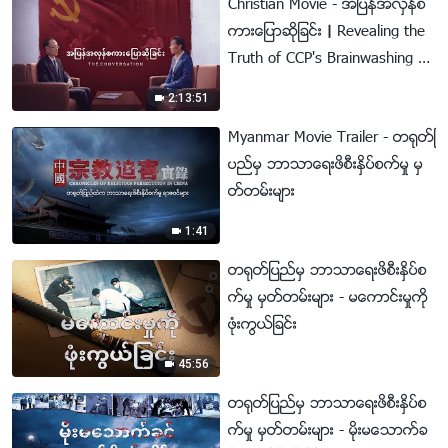
Christian Movie - အျပန္အလွန္စ
ကားေျပာဆိုျခင္း｜Revealing the
Truth of CCP's Brainwashing of
Christians
2:13:51
Myanmar Movie Trailer - တ႐ုတ္ျ
ပည္မွ ဘာသာေရးဖိစီးႏွိပ္စက္မႈ မွ
တ္တမ္းမ်ား
1:41
တ႐ုတ္ျပည္မွ ဘာသာေရးဖိစီးႏွိပ္စ
က္မႈ မွတ္တမ္းမ်ား - မေကာင္းမႈကို
ဖုံးကြယ္ျခင္း
45:56
တ႐ုတ္ျပည္မွ ဘာသာေရးဖိစီးႏွိပ္စ
က္မႈ မွတ္တမ္းမ်ား - မိုးမေသာက္ခ