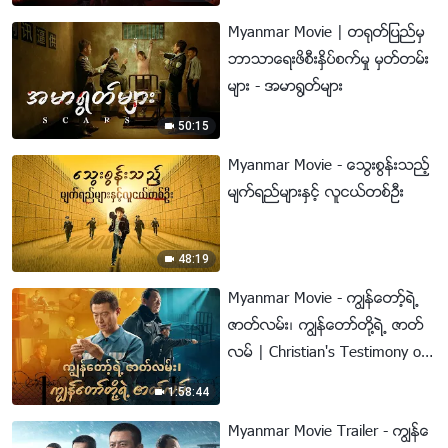
Myanmar Movie | တ႐ုတ္ျပည္မွ
ဘာသာေရးဖိစီးႏွိပ္စက္မႈ မွတ္တမ္း
မ်ား - အမာ႐ြတ္မ်ား
50:15
Myanmar Movie - ေသြးစြန္းသည့္
မ်က္ရည္မ်ားႏွင့္ လူငယ္တစ္ဦး
48:19
Myanmar Movie - ကြၽန္ေတာ့္ရဲ႕
ဇာတ္လမ္း၊ ကြၽန္ေတာ္တို႔ရဲ႕ ဇာတ္
လမ္ | Christian's Testimony of
Faith
1:58:44
Myanmar Movie Trailer - ကြၽန္ေ