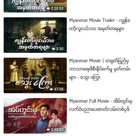
ခိုးစြမ္းအား ျဖစ္သည္
2:20:53
Myanmar Movie Trailer - ကြၽန္ေ
တာ့္လူငယ္ဘဝ အမွတ္တရမ်ား
3:30
Myanmar Movie | တ႐ုတ္ျပည္မွ
ဘာသာေရးဖိစီးႏွိပ္စက္မႈ မွတ္တမ္း
မ်ား - ေသြး ေႂကြး
47:58
Myanmar Full Movie - အိမ္တြင္းမွ
လက္ဝဲပညာေပးဇာတ္လမ္းတစ္ပုဒ္
2:33:37