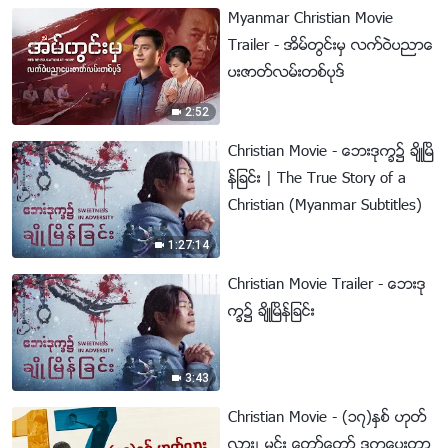
Myanmar Christian Movie
Trailer - အိမ္တြင္းမွ လက္ဝဲပညာေ
ပးဇာတ္လမ္းတစ္ပုဒ္
2:52
Christian Movie - ေဘးဒုကၡ၌ ခ်ိဳၿမိ
န္ျခင္း | The True Story of a
Christian (Myanmar Subtitles)
1:27:14
Christian Movie Trailer - ေဘးဒု
ကၡ၌ ခ်ိဳၿမိန္ျခင္း
3:43
Christian Movie - (၁၇)ႏွစ္ ဟုတ္
လား၊ မင္း ေတာ္ေတာ္ ဒုကၡေပးတာ