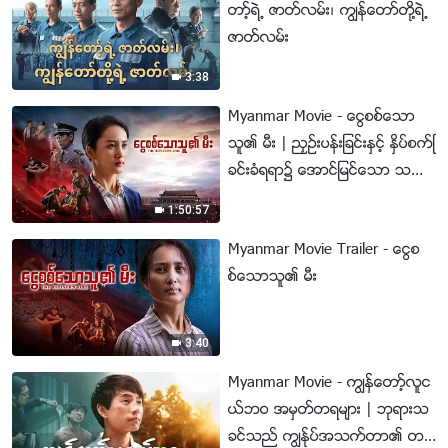
တာ့္ရဲ႕ ဇာတ္လမ္း၊ ကြၽန္ေတာ္တို႔ရဲ႕
ဇာတ္လမ္း
3:38
Myanmar Movie - ေငြစစ္ေသာ
သူ၏ မီး | ညႇဥ္းပန္းျခင္းႏွင့္ ႏွိပ္စက္ျ
ခင္းခံရရာ၌ ေအာင္ျမင္ေသာ သက္ေ
သခံခ်က္
1:50:57
Myanmar Movie Trailer - ေငြစ
စ္ေသာသူ၏ မီး
3:40
Myanmar Movie - ကြၽန္ေတာ့္လူင
ယ္ဘဝ အမွတ္တရမ်ား | ဘုရားသ
ခင္သည္ ကြၽန္ုပ္အသက္တာ၏ တန္