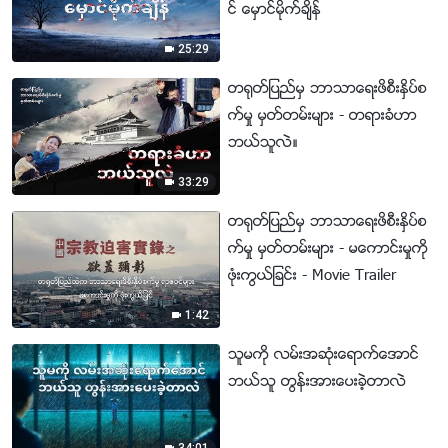
င္ ေမွာင္မိုက္ခ်ိန္
25:29
တ႐ုတ္ျပည္မွ ဘာသာေရးဖိစီးႏွိပ္စ
က္မႈ မွတ္တမ္းမ်ား - တရားခံဟာ
ဘယ္သူလဲ။
33:29
တ႐ုတ္ျပည္မွ ဘာသာေရးဖိစီးႏွိပ္စ
က္မႈ မွတ္တမ္းမ်ား - မေကာင္းမႈကို
ဖုံးကြယ္ျခင္း - Movie Trailer
1:42
သူမကို လမ္းအဆုံးေရာက္ေအာင္
ဘယ္သူ တြန္းအားေပးခဲ့တာလဲ
34:01