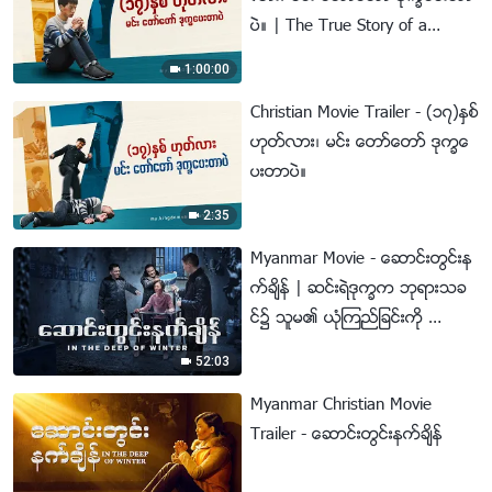
ပဲ။ | The True Story of a
Christian
1:00:00
Christian Movie Trailer - (၁၇)ႏွစ္
ဟုတ္လား၊ မင္း ေတာ္ေတာ္ ဒုကၡေ
ပးတာပဲ။
2:35
Myanmar Movie - ေဆာင္းတြင္းန
က္ခ်ိန္ | ဆင္းရဲဒုကၡက ဘုရားသခ
င္၌ သူမ၏ ယုံၾကည္ျခင္းကို အားေ
ကာင္း
52:03
Myanmar Christian Movie
Trailer - ေဆာင္းတြင္းနက္ခ်ိန္