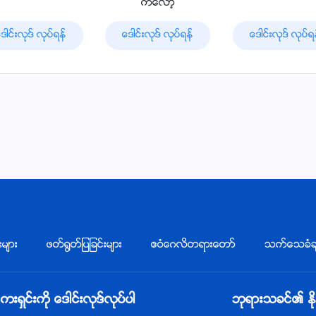
ကေလာ့
ဒါင္းလုဒ္ လုပ္ရန္
ေဒါင္းလုဒ္ လုပ္ရန္
ေဒါင္းလုဒ္ လုပ္ရ
းမ်ား
ဖတ္႐ြတ္ျပျခင္းမ်ား
ဧဝံေဂလိတရားေတာ္
သက္ေသခံခ်
ွင္းကို ေဒါင္းလုဒ္လုပ္ပါ
ဘုရားသခင္၏ ႏိ