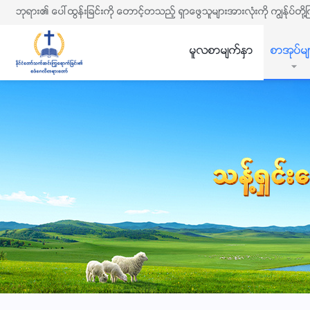
ဘုရား၏ ေပၚထြန္းျခင္းကို ေတာင့္တသည့္ ရွာေဖြသူမ်ားအားလုံးကို ကြၽန္ုပ္တို႔
မူလစာမ်က္ႏွာ
စာအုပ္မ်