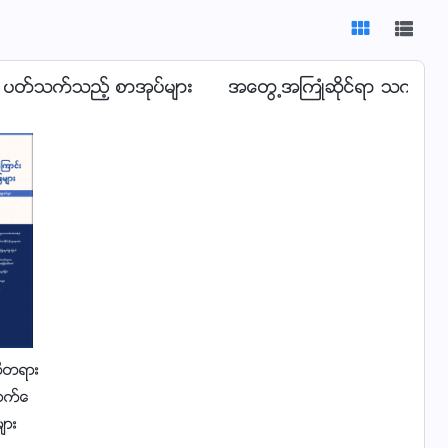
 ပတ္သက္သည့္ စာအုပ္မ်ား
အေတြ႕အႀကဳံဆိုင္ရာ သက္ေသခ
လိတရား
လာက္ေ
်ား