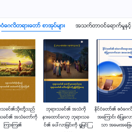
ဧဝံေဂလိတရားေတာ္ စာအုပ္မ်ား
အသက္တာဝင္ေရာက္မႈႏွင့္
းသခင္၏သိုးတို႔သည္
ဘုရားသခင္၏ အသံကို
ႏိုင္ငံေတာ္၏ ဧဝံေဂ
သခင္၏ အသံေတာ္ကို
နားေထာင္ေလာ့ ဘုရားသခ
အေၾကာင္း စံျပဳေ
ၾကားၾက၏
င္၏ ေပၚလာျခင္းကို ရႈျမင္ၾ
သာ အေမးအေျဖမ