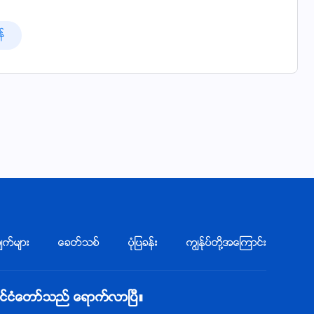
န္
က္မ်ား
ေခတ္သစ္
ပုံျပခန္း
ကြၽန္ုပ္တို႔အေၾကာင္း
ုင္ငံေတာ္သည္ ေရာက္လာၿပီ။