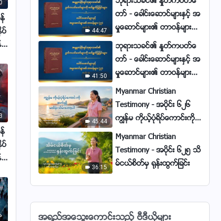
ဘုရားသခင္၏ ႏႈတ္ကပတ္ေ
0
တာ္ - ေခါင္းေဆာင္မ်ားႏွင့္ အ
န္
မႈေဆာင္မ်ား၏ တာဝန္မ်ား
ိပ္
44:47
(၂၇) အခန္း ငါး
္
ဘုရားသခင္၏ ႏႈတ္ကပတ္ေ
းအ
တာ္ - ေခါင္းေဆာင္မ်ားႏွင့္ အ
ႏွ
မႈေဆာင္မ်ား၏ တာဝန္မ်ား
41:50
္မ
(၂၇) အခန္း သုံး
Myanmar Christian
ပ
Testimony - အပိုင္း ၆၂၆
3
ကြၽန္မ ကိုယ့္ပုံရိပ္ေကာင္းကို
45:44
န္
ဆက္၍ မထိန္းသိမ္းေတာ့ပါ
Myanmar Christian
ိပ္
Testimony - အပိုင္း ၆၂၅ သိ
္
မ္ငယ္စိတ္မွ ႐ုန္းထြက္ျခင္း
36:15
 ခရ
ား
ား
ပီး
အရည္အေသြးေကာင္းသည့္ ဗီဒီယိုမ်ား