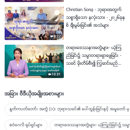
Christian Song - ဘုရားအတြက္
သစၥာရွိေသာ ႏွလုံးသား - ၂၀၂၆ခုႏွ
စ္ ခ်ီးမြမ္းျခင္း၏ အသံမ်ား
6:27
တရားေဒႆနာအတြဲမ်ား- ယုံၾက
ည္ျခင္း၌ သမၼာတရားရွာေဖြျခင္း -
သခင္ မိုးတိမ္စီး၍ ႂကြဆင္းမည္ကို
သာ ေစာင့္ေမွ်ာ္ေနသူမ်ား အမဂၤ
10:31
လာရွိ၏
အျခား ဗီဒီယိုအမ်ိဳးအစားမ်ား
ႏႈတ္ကပတ္ေတာ္၊ အတြဲ (၁)၊ ဘုရားသခင္၏ ေပၚထြန္းျခင္းႏွင့္ အမႈေတာ္ မွ 
ဧဝံေဂလိ ႐ုပ္ရွင္မ်ား
တရားေဒႆနာအတြဲမ်ား- ယုံၾကည္ျခင္း၌ သမၼာ