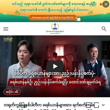
တ႐ုတ္ကြန္ျမဴနစ္ပါတီက ခရစ္ယာန္မ်ားအား ရက္စက္ၾကမ္းၾ