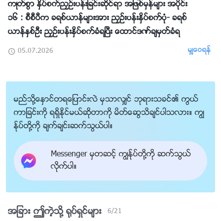
ကဳတ္စြာ ႏွိပ္စက္ညႇဥ္းပန္းျခင္းဆိုင္ရာ အျဖစ္မွန္မ်ား အပိုင္း
၁၆ : စီစီပီက ခရစ္ယာန္မ်ားအား ညႇဥ္းပန္းႏွိပ္စက္ပုံ- ခရစ္
ယာန္ႏွစ္ဦး ညႇဥ္းပန္းႏွိပ္စက္ခံရၿပီး ေထာင္ဒဏ္ခ်မွတ္ခံရ
မွ်ေဝရန္
05.07.2026
မည္သို႔ေႏွာင္တရေျပာင္းလဲ မွသာလွ်င္ ဘုရားသခင္၏ ကြယ္
ကာျခင္းကို ရရွိႏိုင္မယ္ဆိုတာကို မိတ္ေဆြသိခ်င္ပါသလား။ ကြၽ
န္ုပ္တို႔ကို ခ်က္ခ်င္းဆက္သြယ္ပါ။
Messenger မွတဆင့္ ကြၽန္ုပ္တို႔ကို ဆက္သြယ္
လိုက္ပါ။
အျခား ဤကဲ့သို႔ ႐ုပ္ရွင္မ်ား
6
/
21