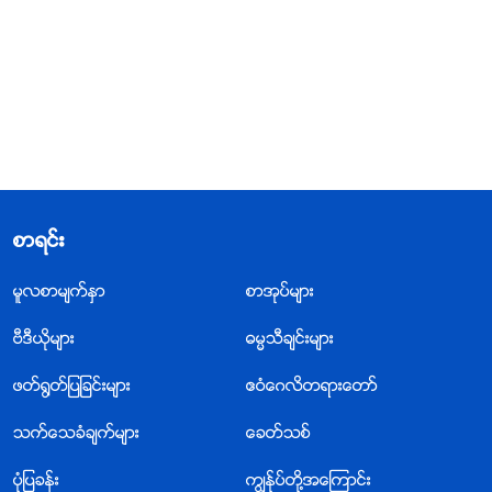
စာရင္း
မူလစာမ်က္ႏွာ
စာအုပ္မ်ား
ဗီဒီယိုမ်ား
ဓမၼသီခ်င္းမ်ား
ဖတ္႐ြတ္ျပျခင္းမ်ား
ဧဝံေဂလိတရားေတာ္
သက္ေသခံခ်က္မ်ား
ေခတ္သစ္
ပုံျပခန္း
ကြၽန္ုပ္တို႔အေၾကာင္း