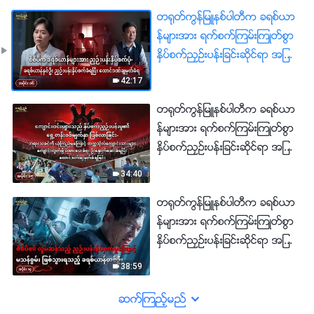
တ႐ုတ္ကြန္ျမဴနစ္ပါတီက ခရစ္ယာ
န္မ်ားအား ရက္စက္ၾကမ္းၾကဳတ္စြာ
ႏွိပ္စက္ညႇဥ္းပန္းျခင္းဆိုင္ရာ အျဖစ္
မွန္မ်ား အပိုင္း ၁၆ : စီစီပီက ခရစ္
42:17
ယာန္မ်ားအား ညႇဥ္းပန္းႏွိပ္စက္ပုံ-
တ႐ုတ္ကြန္ျမဴနစ္ပါတီက ခရစ္ယာ
ခရစ္ယာန္ႏွစ္ဦး ညႇဥ္းပန္းႏွိပ္စက္ခံ
န္မ်ားအား ရက္စက္ၾကမ္းၾကဳတ္စြာ
ရၿပီး ေထာင္ဒဏ္ခ်မွတ္ခံရ
ႏွိပ္စက္ညႇဥ္းပန္းျခင္းဆိုင္ရာ အျဖစ္
မွန္မ်ား အပိုင္း ၁၅ : ေက်ာင္းဝင္း
34:40
မ်ားသည္ ႏွိပ္စက္ညႇဥ္းပန္းမႈ၏
တ႐ုတ္ကြန္ျမဴနစ္ပါတီက ခရစ္ယာ
ေရွ႕တန္းစစ္မ်က္ႏွာ ျဖစ္လာျခင္း-
န္မ်ားအား ရက္စက္ၾကမ္းၾကဳတ္စြာ
ဘုရားသခင္ကို ယုံၾကည္မႈေၾကာင့္
ႏွိပ္စက္ညႇဥ္းပန္းျခင္းဆိုင္ရာ အျဖစ္
တကၠသိုလ္ေက်ာင္းသားမ်ား ေက်ာ
မွန္မ်ား အပိုင္း ၁၄ : စီစီပီ၏ လူမ
င္းထြက္ဖို႔ ဖိအားေပးခံရ၊ ဦးေႏွာ
38:59
ဆန္သည့္ ညႇဥ္းပန္းႏွိပ္စက္မႈေၾကာ
က္ေဆးခံရၿပီး ေထာင္ဒဏ္ခ်မွတ္ခံ
င့္ မသန္စြမ္း ျဖစ္သြားရသည့္ ခရစ္
ဆက္ၾကည့္မည္
ရျခင္း