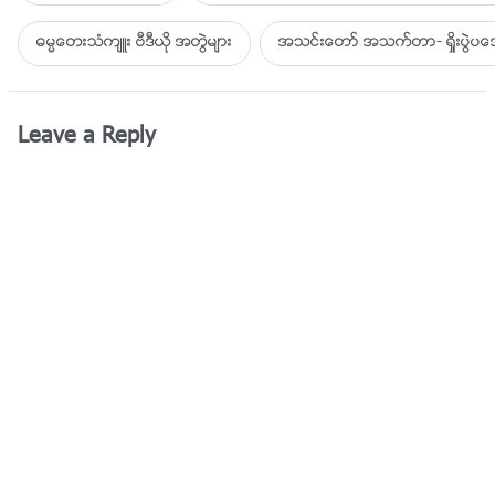
ဓမၼေတးသံက်ဴး ဗီဒီယို အတြဲမ်ား
အသင္းေတာ္ အသက္တာ- ရႈိးပြဲ
Leave a Reply