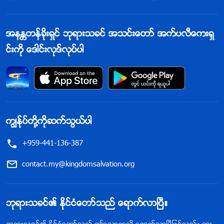
အနႏၲတန္ခိုးရွင္ ဘုရားသခင္ အသင္းေတာ္ အက္ပလီေကးရွ
င္းကို ေဒါင္းလုဒ္လုပ္ပါ
ကြၽန္ုပ္တို႔ကိုဆက္သြယ္ပါ
+959-441-136-387
contact.my@kingdomsalvation.org
ဘုရားသခင္၏ ႏိုင္ငံေတာ္သည္ ေရာက္လာၿပီ။