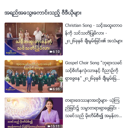
ယာန္တစ္ဦး
အရည္အေသြးေကာင္းသည့္ ဗီဒီယိုမ်ား
Christian Song - သင့္အထူးတာဝ
န္ကို သင္သတိျပဳမိလား -
၂၀၂၆ခုႏွစ္ ခ်ီးမြမ္းျခင္း၏ အသံမ်ား
6:10
Gospel Choir Song "ဘုရားသခင္
သင့္စိတ္ႏွလုံးသားႏွင့္ ဝိညာဥ္ကို
ရွာေဖြေန" ၂၀၂၆ခုႏွစ္ ခ်ီးမြမ္းျခ
င္း၏ အသံမ်ား
6:05
တရားေဒႆနာအတြဲမ်ား- ယုံၾက
ည္ျခင္း၌ သမၼာတရားရွာေဖြျခင္း -
သခင္သည္ မိုးတိမ္စီး၍ အမွန္တက
ယ္ ျပန္ႂကြလာမည္ေလာ။
15:11