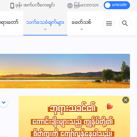
ဖုန္း အက္ပလီေကးရွင္း
ျမန္မာဘာသာ
ရားေတာ္
သက္ေသခံခ်က္မ်ား
ေခတ္သစ္
ား
သတိထားေရွာင္ျခင္းႏွင့္
ဟန္ေဆာင္ျခင္းကို ေျဖရွ
င္းျ
နားလည္မႈလြဲျခင္းတို႔ကို
င္းျခင္း
ေျဖရွင္းျခင္း