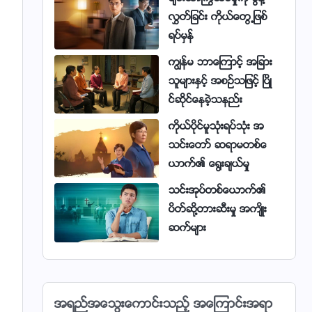
လႊတ္ျခင္း ကိုယ္ေတြ႕ျဖစ္
ရပ္မွန္
ကြၽန္မ ဘာေၾကာင့္ အျခား
သူမ်ားႏွင့္ အစဥ္သျဖင့္ ၿပိဳ
င္ဆိုင္ေနခဲ့သနည္း
ကိုယ္ပိုင္မူသုံးရပ္သုံး အ
သင္းေတာ္ ဆရာမတစ္ေ
ယာက္၏ ေ႐ြးခ်ယ္မႈ
သင္းအုပ္တစ္ေယာက္၏
ပိတ္ဆို႔တားဆီးမႈ အက်ိဳး
ဆက္မ်ား
အရည္အေသြးေကာင္းသည့္ အေၾကာင္းအရာ