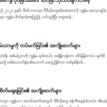
ေက်လုပ္ျခင္းအေပၚ ဆင္ျခင္သုံးသပ္ခ်က္တစ္ခု
ည္ ၂၀၂၁ ခုႏွစ္၊ ဒီဇင္ဘာလမွာ ဗီဒီယိုေတြစစ္ေဆးတာကို ကြၽန္မ စေလ့က်င့္ခဲ့
ွာ ကြၽန္မ စိတ္ႏွလုံးအျပည့္နဲ႔ သင္ယူခဲ့ၿပီး ေတြးဆခဲ့…
်မ္းသာမႈကို တပ္မက္ျခင္း၏ အက်ိဳးဆက္မ်ား
င္းရီ၊ အစ္မရဲ႕စာကို ကြၽန္မ ရပါတယ္။ အခ်ိန္ကုန္တာ သိပ္ျမန္တာပဲ။ မ်က္စိ
ၽန္မတို႔ တစ္ေယာက္နဲ႔တစ္ေယာက္ မေတြ႕ျဖစ္တာ တစ္ႏွစ္နီးပါး…
 စိတ္မခ်ရျခင္း၏ အက်ိဳးဆက္မ်ား
ိုင္လမွာ ကြၽန္မက အသင္းေတာ္အတြက္ ဗီဒီယိုေတြ ဖန္တီးေနခဲ့ပါတယ္။ ဒါေပမဲ