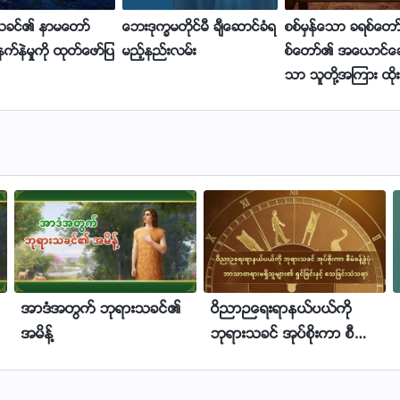
သခင္၏ နာမေတာ္
ေဘးဒုကၡမတိုင္မီ ခ်ီေဆာင္ခံရ
စစ္မွန္ေသာ ခရစ္ေတာ္ႏ
နက္နဲမႈကို ထုတ္ေဖာ္ျပ
မည့္နည္းလမ္း
စ္ေတာ္၏ အေယာင္ေ
သာ သူတို႔အၾကား ထိုး
သိျမင္ျခင္းႏွင့္ သခင္ ျ
လာျခင္းကို ႀကိဳဆိုျခင္း
အာဒံအတြက္ ဘုရားသခင္၏
ဝိညာဉေရးရာနယ္ပယ္ကို
အမိန႔္
ဘုရားသခင္ အုပ္စိုးကာ စီမံ
ခန႔္ခြဲပုံ- ဘာသာတရားမရွိသူ
မ်ား၏ ရွင္ျခင္းႏွင့္ ေသျခင္း