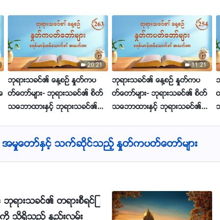
20:21
11:21
ဘုရားသခင္၏ ေန႔စဥ္ ႏႈတ္ကပ
ဘုရားသခင္၏ ေန႔စဥ္ ႏႈတ္ကပ
ဘ
ေ
တ္ေတာ္မ်ား- ဘုရားသခင္၏ စိတ္
တ္ေတာ္မ်ား- ဘုရားသခင္၏ စိတ္
တ
သေဘာထားႏွင့္ ဘုရားသခင္၏
သေဘာထားႏွင့္ ဘုရားသခင္၏
သ
အရာအားလုံးႏွင့္ျဖစ္ျခင္း | ေကာ
အရာအားလုံးႏွင့္ျဖစ္ျခင္း | ေကာ
အ
က္ႏုတ္ခ်က္ ၂၆၃
က္ႏုတ္ခ်က္ ၂၅၄
က
မႈေတာ္ႏွင့္ သက္ဆိုင္သည့္ ႏႈတ္ကပတ္ေတာ္မ်ား
ဘုရားသခင္၏ တရားစီရင္ျ
ို သိရွိသည့္ နည္းလမ္း