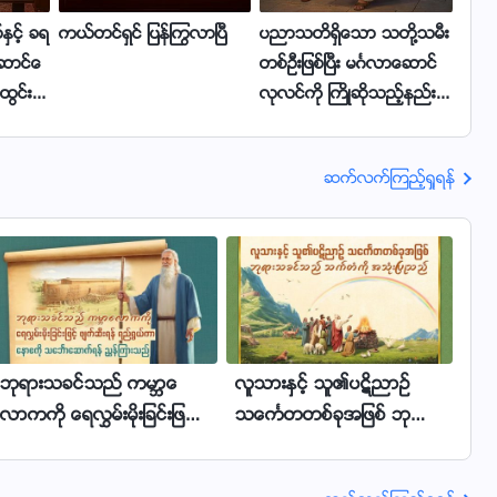
ွင့္ ခရ
ကယ္တင္ရွင္ ျပန္ႂကြလာၿပီ
ပညာသတိရွိေသာ သတို႔သမီး
ဆာင္ေ
တစ္ဦးျဖစ္ၿပီး မဂၤလာေဆာင္
ထြင္း
လုလင္ကို ႀကိဳဆိုသည့္နည္း
ပန္ႂကြ
လမ္း
ဆက္လက္ၾကည့္ရႈရန္
ဘုရားသခင္သည္ ကမာၻေ
လူသားႏွင့္ သူ၏ပဋိညာဥ္
လာကကို ေရလႊမ္းမိုးျခင္းျဖင့္
သေကၤတတစ္ခုအျဖစ္ ဘုရား
ဖ်က္ဆီးရန္ ရည္႐ြယ္ကာ ေ
သခင္သည္ သက္တံကို အ
နာဧကို သေဘၤာေဆာက္ရန္
သုံးျပဳသည္