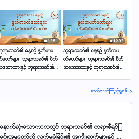
12:51
12:02
ုရားသခင္၏ ေန႔စဥ္ ႏႈတ္ကပ
ဘုရားသခင္၏ ေန႔စဥ္ ႏႈတ္ကပ
္ေတာ္မ်ား- ဘုရားသခင္၏ စိတ္
တ္ေတာ္မ်ား- ဘုရားသခင္၏ စိတ္
ေဘာထားႏွင့္ ဘုရားသခင္၏
သေဘာထားႏွင့္ ဘုရားသခင္၏
ရာအားလုံးႏွင့္ျဖစ္ျခင္း | ေကာ
အရာအားလုံးႏွင့္ျဖစ္ျခင္း | ေကာ
္ႏုတ္ခ်က္ ၂၆၂
က္ႏုတ္ခ်က္ ၂၄၃
ဆက္လက္ၾကည့္ရႈရန္
ေနာက္ဆုံးေသာကာလတြင္ ဘုရားသခင္၏ တရားစီရင္ျ
ခင္းအမႈေတာ္ကို လက္မခံျခင္း၏ အက်ိဳးဆက္မ်ားႏွင့္ ရ