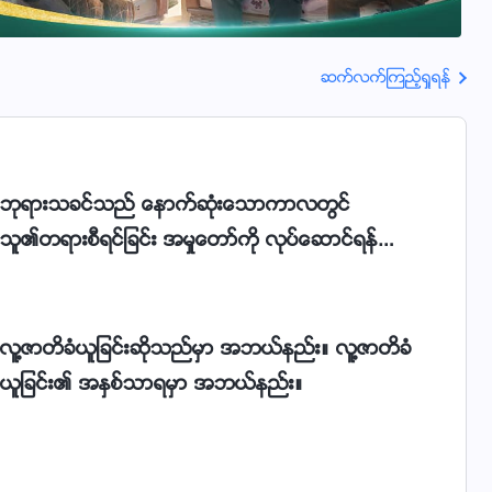
ဆက္လက္ၾကည့္ရႈရန္
ဘုရားသခင္သည္ ေနာက္ဆုံးေသာကာလတြင္
သူ၏တရားစီရင္ျခင္း အမႈေတာ္ကို လုပ္ေဆာင္ရန္
လူသားကို အသုံးမျပဳဘဲ၊ လူ႔ဇာတိခံယူၿပီး ကိုယ္ေတာ္တို
င္ လုပ္ေဆာင္ရသည့္အေၾကာင္းအရင္း
လူ႔ဇာတိခံယူျခင္းဆိုသည္မွာ အဘယ္နည္း။ လူ႔ဇာတိခံ
ယူျခင္း၏ အႏွစ္သာရမွာ အဘယ္နည္း။