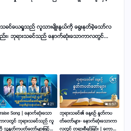
လဒ္
သခင္ေယရႈသည္ လူသားမ်ိဳးႏြယ္ကို ေ႐ြးႏုတ္ခဲ့ေသာ္လ
ည္း၊ ဘုရားသခင္သည္ ေနာက္ဆုံးေသာကာလတြင္
တရားစီရင္ျခင္းအမႈေတာ္ကို လုပ္ေဆာင္ရန္ လိုအပ္ေသး
သည့္ အေၾကာင္းအရင္း
4:21
6:57
raise Song | ေနာက္ဆုံးေသာ
ဘုရားသခင္၏ ေန႔စဥ္ ႏႈတ္ကပ
ကာလတြင္ ဘုရားသခင္သည္ လူ
တ္ေတာ္မ်ား- ေနာက္ဆုံးေသာကာ
ို သူ႔ႏႈတ္ကပတ္ေတာ္မ်ားျဖင့္
လတြင္ တရားစီရင္ျခင္း | ေကာ