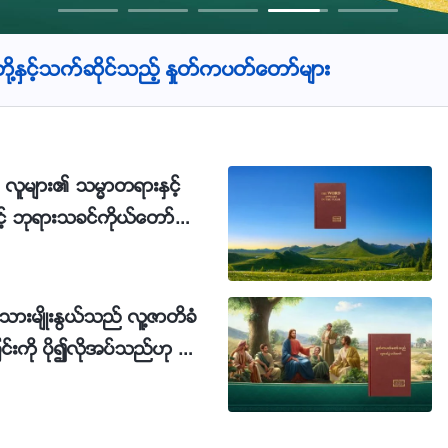
တို႔ႏွင့္သက္ဆိုင္သည့္ ႏႈတ္ကပတ္ေတာ္မ်ား
 လူမ်ား၏ သမၼာတရားႏွင့္
့္ ဘုရားသခင္ကိုယ္ေတာ္တို
ကား ကြဲျပားျခားနားမႈမ်ား
သားမ်ိဳးႏြယ္သည္ လူ႔ဇာတိခံ
းကို ပို၍လိုအပ္သည္ဟု ဆို
္း