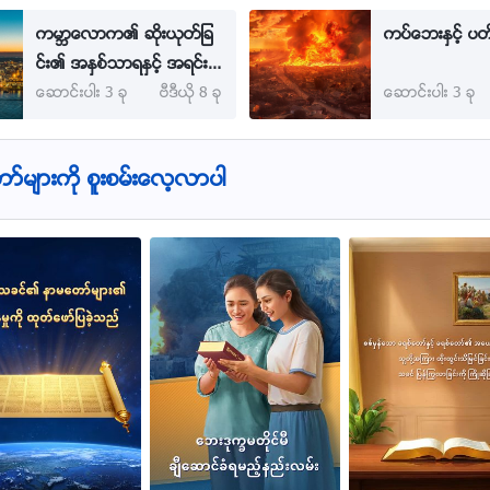
ကမာၻေလာက၏ ဆိုးယုတ္ျခ
ကပ္ေဘးႏွင့္ 
င္း၏ အႏွစ္သာရႏွင့္ အရင္းအျ
မစ္
ေဆာင္းပါး 3 ခု
ဗီဒီယို 8 ခု
ေဆာင္းပါး 3 ခု
မ်ားကို စူးစမ္းေလ့လာပါ