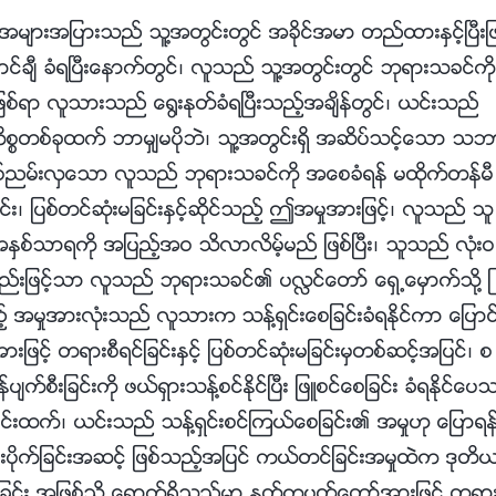
အမ်ားအျပားသည္ သူ႔အတြင္းတြင္ အခိုင္အမာ တည္ထားႏွင့္ၿပီးျ
ထာင္ခ်ီ ခံရၿပီးေနာက္တြင္၊ လူသည္ သူ႔အတြင္းတြင္ ဘုရားသခင္ကို
စ္ရာ လူသားသည္ ေ႐ြးႏုတ္ခံရၿပီးသည့္အခ်ိန္တြင္၊ ယင္းသည္
 ကိစၥတစ္ခုထက္ ဘာမွ်မပိုဘဲ၊ သူ႔အတြင္းရွိ အဆိပ္သင့္ေသာ သဘ
ညစ္ညမ္းလွေသာ လူသည္ ဘုရားသခင္ကို အေစခံရန္ မထိုက္တန္မီ
င္း၊ ျပစ္တင္ဆုံးမျခင္းႏွင့္ဆိုင္သည့္ ဤအမႈအားျဖင့္၊ လူသည္ သူ
္ အႏွစ္သာရကို အျပည့္အဝ သိလာလိမ့္မည္ ျဖစ္ၿပီး၊ သူသည္ လုံးဝ
။ ဤနည္းျဖင့္သာ လူသည္ ဘုရားသခင္၏ ပလႅင္ေတာ္ ေရွ႕ေမွာက္သို႔ ျ
အမႈအားလုံးသည္ လူသားက သန႔္ရွင္းေစျခင္းခံရႏိုင္ကာ ေျပာင္
းျဖင့္ တရားစီရင္ျခင္းႏွင့္ ျပစ္တင္ဆုံးမျခင္းမွတစ္ဆင့္အျပင္၊ စ
းျခင္းကို ဖယ္ရွားသန႔္စင္ႏိုင္ၿပီး ျဖဴစင္ေစျခင္း ခံရႏိုင္ေပ
ထက္၊ ယင္းသည္ သန႔္ရွင္းစင္ၾကယ္ေစျခင္း၏ အမႈဟု ေျပာရန
္းပိုက္ျခင္းအဆင့္ ျဖစ္သည့္အျပင္ ကယ္တင္ျခင္းအမႈထဲက ဒုတိ
း အျဖစ္သို႔ ေရာက္ရွိသည္မွာ ႏႈတ္ကပတ္ေတာ္အားျဖင့္ တရာ