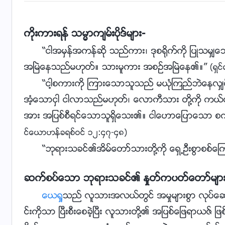
ကိုးကားရန္ သမၼာက်မ္းပိုဒ္မ်ား-
“ငါအမွန္အကန္ဆို သည္ကား၊ ဒုစ႐ိုက္ကို ျပဳသမွ်ေ
အၿမဲေနသည္မဟုတ္။ သားမူကား အစဥ္အၿမဲေန၏။”
(ရွ
“ငါ့စကားကို ၾကားေသာသူသည္ မယုံၾကည္ဘဲေနလွ်င္ 
အံ့ေသာငွါ ငါလာသည္မဟုတ္၊ ေလာကီသား တို႔ကို ကယ္တ
အား အျပစ္စီရင္ေသာသူရွိေသး၏။ ငါေဟာေျပာေသာ စကား
င္ေယာဟန္ခရစ္ဝင္ ၁၂:၄၇-၄၈)
“ဘုရားသခင္၏အိမ္ေတာ္သားတို႔ကို ေရွ႕ဦးစြာစစ္ေၾက
ဆက္စပ္ေသာ ဘုရားသခင္၏ ႏႈတ္ကပတ္ေတာ္မ်ား
ေယရႈ
သည္ လူသားအလယ္တြင္ အမႈမ်ားစြာ လုပ္ေဆာင
င္းကိုသာ ၿပီးစီးေစခဲ့ၿပီး လူသားတို႔၏ အျပစ္ေျဖရာယ