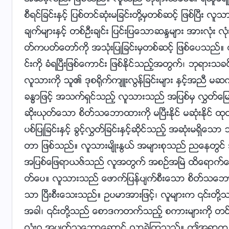
စီရင္ျခင္းႏွင့္ ျပစ္တင္ဆုံးမျခင္းတို႔မွတစ္ဆင့္ ျဖစ္ၿပီး
ခ်က္မ်ားႏွင့္ တစ္ဦးခ်င္း ျပင္းျပေသာဆႏၵမ်ား အားလုံး လုံးဝ
တ္ကပတ္ေတာ္ကို အသုံးျပဳျခင္းမွတစ္ဆင့္ ျဖစ္ေပသည္။ လူသ
င္းကို ခံရၿပီးျဖစ္ေကာင္း ျဖစ္ႏိုင္သည့္အတြက္၊ ဘုရားသခ
လူသားကို သူ၏ ဒုစ႐ိုက္က်ဴးလြန္ျခင္းမ်ား ႏွင့္အညီ မ
ခႏၶာျဖင့္ အသက္ရွင္သည့္ လူသားသည္ အျပစ္မွ လႊတ္ေျ
ဆိုးယုတ္ေသာ စိတ္သေဘာထားကို မၿပီးႏိုင္ မဆုံးႏိုင
ပစ္ျပဳျခင္းႏွင့္ ခြင့္လႊတ္ျခင္းႏွင့္ဆိုင္သည့္ အဆုံး
တာ ျဖစ္သည္။ လူသားမ်ိဳးႏြယ္ အမ်ားစုသည္ ညေနတြင္ အျ
အျပစ္ေျဖရာယဇ္သည္ လူအတြက္ အစဥ္အၿမဲ ထိေရာက္ေသာ္
တ္ေပ။ လူသားသည္ ေဖာက္ျပန္ပ်က္စီးေသာ စိတ္သေဘာ
သာ ၿပီးစီးေသးသည္။ ဥပမာအားျဖင့္၊ လူမ်ားက ၎တိ
အခါ၊ ၎တို႔သည္ ေစာဒကတက္သည့္ စကားမ်ားကို တင္ေလွ်
လုံးဝ အပ်က္သေဘာေဆာင္ လာခဲ့ၾကသည္။ ဤအရာက လူသာ