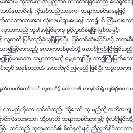
ြမ္းအားမွ လူသားကို အျပည့္အဝ ကယ္တင္ျခင္းသည္ ေယရႈအေန
းကို သယ္ေဆာင္ရန္ လိုအပ္သည္သာမက၊ ဘုရားသခင္အေနျဖင့္
 စိတ္သေဘာထားအား လုံးဝဖယ္ရွားေပးရန္ သာ၍ပင္ ႀကီးမားေသ
ူသားသည္ သူ၏အျပစ္မ်ားမွ ခြင့္လႊတ္ခံရၿပီး ျဖစ္သျဖင့္၊
ဇာတိ ျပန္လည္ခံယူၿပီျဖစ္ၿပီး၊ ျပစ္တင္ဆုံးမျခင္းႏွင့္ တရားစ
သာ၍ျမင့္မားသည့္ ေလာကတစ္ခုထဲသို႔ ေဆာင္ၾကဥ္းၿပီးျဖစ္သည္
သာ၍ျမင့္မားေသာ သမၼာတရားကို ေမြ႕ေလ်ာ္ၿပီး သာ၍ႀကီးျမတ္ေသ
င္းတြင္ အမွန္တကယ္ အသက္ရွင္ၾကရမည္ ျဖစ္ၿပီး သမၼာတရား၊
ႏႈတ္ကပတ္ေတာ္သည္ လူ႔ဇာတိ၌ ေပၚလာ၏ စာအုပ္ထဲရွိ က်မ္းဦးစကား 
 လာမည္ကိုသာ သင္သိသည္၊ သို႔ေသာ္ သူ မည္သို႔ အတိအက်
ပာင္းလဲေသးေသာ၊ သို႔မဟုတ္ ဘုရားသခင္အားျဖင့္ စုံလင္ျခင္းသို႔
့္၊ သင္သည္ ဘုရားသခင္၏ စိတ္ႏွလုံးႏွင့္ ညီၫြတ္ႏိုင္သေလာ