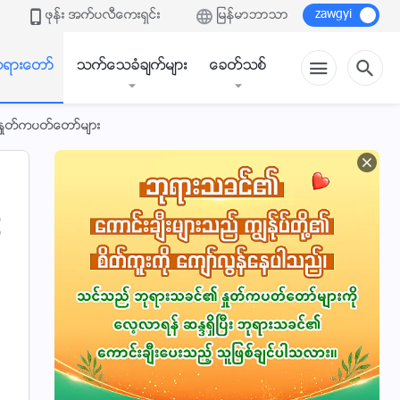
ဖုန္း အက္ပလီေကးရွင္း
ျမန္မာဘာသာ
ရားေတာ္
သက္ေသခံခ်က္မ်ား
ေခတ္သစ္
 ႏႈတ္ကပတ္ေတာ္မ်ား
္
အ