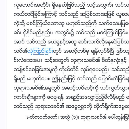
လူေဟာင္းအတိုင္း ရွိေနဆဲျဖစ္သည့္ သင့္အတြက္၊ သင္
ကယ္တင္ျခင္းေၾကာင့္ သင္သည္ အျပစ္သားအျဖစ္ ယူ
ကဲ့သို႔ မစင္ၾကယ္ေသာသူ မဟုတ္သည္ကို သက္ေသမျပေပ။ 
ခင္း ရွိႏိုင္မည္နည္း။ အတြင္း၌ သင္သည္ မစင္ၾကယ္ျခင္း၊ အတ
အာင္ သင္သည္ ေယရႈႏွင့္အတူ ဆင္းသက္လိုေနဆဲျဖစ္
သင္၏
ယုံၾကည္ျခင္း
တြင္ အဆင့္တစ္ခု ခ်န္လွပ္မိၿပီ ျဖစ
င္းလဲေသးေပ။ သင့္အတြက္ ဘုရားသခင္၏ စိတ္ႏွလုံးႏွင့္ ည
သန္႔စင္ေစျခင္းအမႈကို ကိုယ္တိုင္ လုပ္ရေပမည္။ သင္သည္ ေ႐
ရွိမည္ မဟုတ္ေပ။ ဤနည္းျဖင့္ သင္သည္ ေျပာင္းလဲျခင္းႏွ
ဘုရားသခင္၏အမႈတြင္ အဆင့္တစ္ဆင့္ကို သင္လြတ္သြ
ကာင္းခ်ီးမ်ားကို ေဝမွ်ရန္ အရည္အေသြးျပည့္မီလိမ့္မည္ 
သင္သည္ ဘုရားသခင္၏ အေမြဥစၥာကို တိုက္႐ိုက္အေမြဆက္ခံ
—ႏႈတ္ကပတ္ေတာ္၊ အတြဲ (၁)၊ ဘုရားသခင္၏ ေပၚထြန္းျခင္း