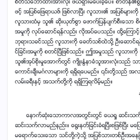
စိတ္သေဘာထားအားလုံး ဖယ္ရွားမေပးခဲ့ေပ။ စာတန္၏စ
ဖင့္ အျပစ္ေျဖရာယဇ္ ျဖစ္လာၿပီး လူသား၏ အျပစ္မ်ာ
လူသားထံမွ သူ၏ ဆိုးယုတ္စြာ ေဖာက္ျပန္ပ်က္စီးေသာ
အမႈကို လုပ္ေဆာင္ရန္လည္း လိုအပ္ေပသည္။ ထို႔ေၾကာင့္ လ
ဘုရားသခင္သည္ လူသားကို ေခတ္သစ္ထဲသို႔ ဦးေဆာင္ရန္ လူ႔
င္ျခင္းအမႈကို စတင္ၿပီျဖစ္သည္။ ဤအမႈသည္ လူသားကို 
သူ၏အုပ္စိုးမႈေအာက္တြင္ က်ိဳးႏြံနာခံသူအားလုံးသည္ 
ေကာင္းခ်ီးမဂၤလာမ်ားကို ရရွိရေပမည္။ ၎တို႔သည္ အလ
လမ္းခရီးႏွင့္ အသက္တို႔ကို ရရွိၾကရလိမ့္မည္။
ေနာက္ဆုံးေသာကာလအတြင္းတြင္ ေယရႈ ဆင္းသက္
ဆင္းသက္လာမည္နည္း။ ေ႐ြးႏုတ္ျခင္းခံရၿပီးစျဖစ္ၿပီး မေျ
မေရာက္ေသးေသာ သင္တို႔ကဲ့သို႔ အျပစ္သားတစ္ဦးအေနျဖင