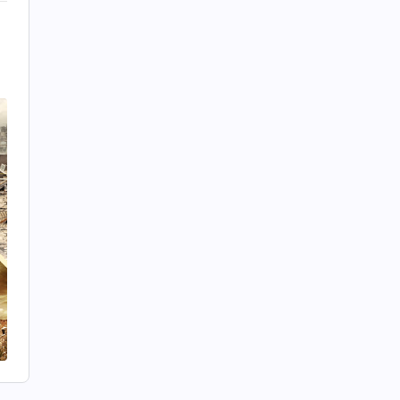
၄)
ူ
္
ာ
ဝ