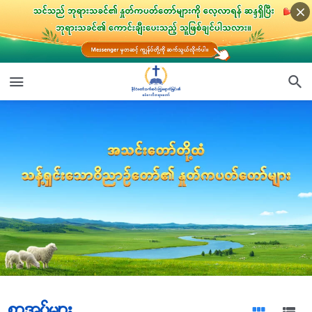
စာအုပ္မ်ား