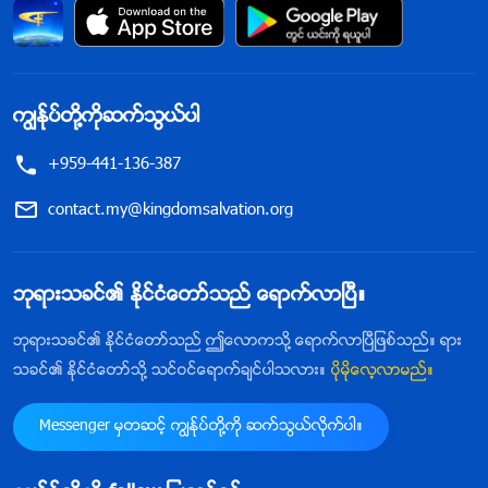
ကြၽန္ုပ္တို႔ကိုဆက္သြယ္ပါ
+959-441-136-387
contact.my@kingdomsalvation.org
ဘုရားသခင္၏ ႏိုင္ငံေတာ္သည္ ေရာက္လာၿပီ။
ဘုရားသခင္၏ ႏိုင္ငံေတာ္သည္ ဤေလာကသို႔ ေရာက္လာၿပီျဖစ္သည္။ ရား
သခင္၏ ႏိုင္ငံေတာ္သို႔ သင္ဝင္ေရာက္ခ်င္ပါသလား။
ပိုမိုေလ့လာမည္။
Messenger မွတဆင့္ ကြၽန္ုပ္တို႔ကို ဆက္သြယ္လိုက္ပါ။