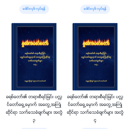
ေဒါင္းလုဒ္ လုပ္ရန္
ေဒါင္းလုဒ္ လုပ္ရန္
ခရစ္ေတာ္၏ တရားစီရင္ျခင္း ပလႅ
ခရစ္ေတာ္၏ တရားစီရင္ျခင္း ပလႅ
င္ေတာ္ေရွ႕ေမွာက္ အေတြ႕အႀကဳံ
င္ေတာ္ေရွ႕ေမွာက္ အေတြ႕အႀကဳံ
ဆိုင္ရာ သက္ေသခံခ်က္မ်ား အတြဲ
ဆိုင္ရာ သက္ေသခံခ်က္မ်ား အတြဲ
၃
၄