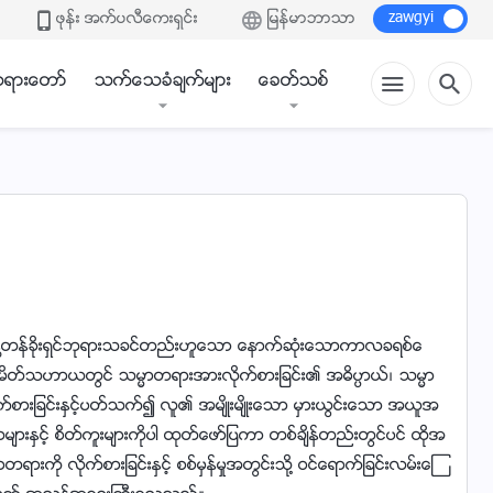
ဖုန္း အက္ပလီေကးရွင္း
ျမန္မာဘာသာ
ရားေတာ္
သက္ေသခံခ်က္မ်ား
ေခတ္သစ္
အနႏၲတန္ခိုးရွင္ဘုရားသခင္တည္းဟူေသာ ေနာက္ဆုံးေသာကာလခရစ္ေ
 မိတ္သဟာယတြင္ သမၼာတရားအားလိုက္စားျခင္း၏ အဓိပၸာယ္၊ သမၼာ
လိုက္စားျခင္းႏွင့္ပတ္သက္၍ လူ၏ အမ်ိဳးမ်ိဳးေသာ မွားယြင္းေသာ အယူအ
ားႏွင့္ စိတ္ကူးမ်ားကိုပါ ထုတ္ေဖာ္ျပကာ တစ္ခ်ိန္တည္းတြင္ပင္ ထိုအ
ကို လိုက္စားျခင္းႏွင့္ စစ္မွန္မႈအတြင္းသို႔ ဝင္ေရာက္ျခင္းလမ္းေၾ