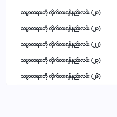
သမၼာတရားကို လိုက္စားရန္နည္းလမ္း (၂၀)
သမၼာတရားကို လိုက္စားရန္နည္းလမ္း (၂၁)
သမၼာတရားကို လိုက္စားရန္နည္းလမ္း (၂၂)
သမၼာတရားကို လိုက္စားရန္နည္းလမ္း (၂၃)
သမၼာတရားကို လိုက္စားရန္နည္းလမ္း (၂၆)