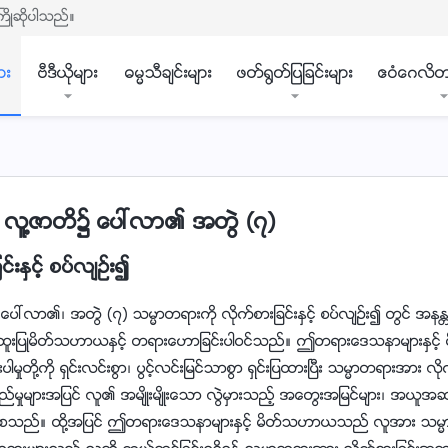
ႀကိဳဆိုပါသည္။
ား
ဗီဒီယိုမ်ား
ဓမၼသီခ်င္းမ်ား
ဖတ္႐ြတ္ျပျခင္းမ်ား
ဧဝံေဂလိတ
လူ႔ဇာတိ၌ ေပၚလာ၏ အတြဲ (၇)
းႏွင့္ စပ္လ်ဥ္း၍
ၚလာ၏၊ အတြဲ (၇) သမၼာတရားကို လိုက္စားျခင္းႏွင့္ စပ္လ်ဥ္း၍ တြင္ 
ထူးျပဳမိတ္သဟာယႏွင့္ တရားေဟာျခင္းပါဝင္သည္။ ဤတရားေဒသနာမ်ားႏွင့္
ႈတို႔ကို ရွင္းလင္းစြာ၊ ပြင့္လင္းျမင္သာစြာ ရွင္းျပထားၿပီး သမၼာတရားအား 
ည္မႈမ်ားအျပင္ လူ၏ အမ်ိဳးမ်ိဳးေသာ လြဲမွားသည့္ အေတြးအျမင္မ်ား၊ အယူအဆမ်
သိျမင္ေစသည္။ ထို႔အျပင္ ဤတရားေဒသနာမ်ားႏွင့္ မိတ္သဟာယသည္ လူအား သမၼာတရား