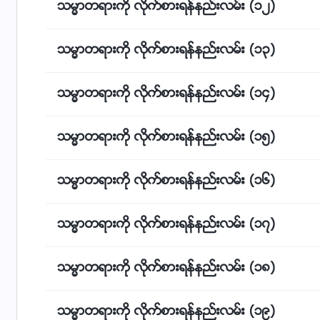
သမၼာတရားကို လိုက္စားရန္နည္းလမ္း (၁၂)
သမၼာတရားကို လိုက္စားရန္နည္းလမ္း (၁၃)
သမၼာတရားကို လိုက္စားရန္နည္းလမ္း (၁၄)
သမၼာတရားကို လိုက္စားရန္နည္းလမ္း (၁၅)
သမၼာတရားကို လိုက္စားရန္နည္းလမ္း (၁၆)
သမၼာတရားကို လိုက္စားရန္နည္းလမ္း (၁၇)
သမၼာတရားကို လိုက္စားရန္နည္းလမ္း (၁၈)
သမၼာတရားကို လိုက္စားရန္နည္းလမ္း (၁၉)