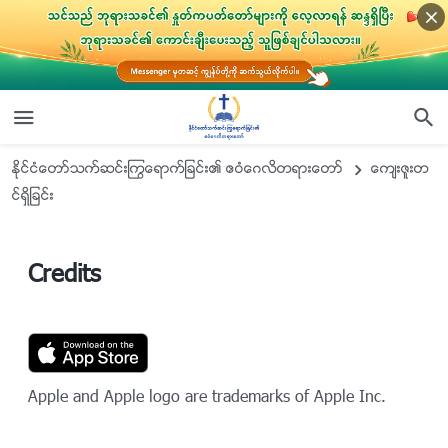
ႏိုင္ငံေတာ္သက္ဆင္းႂကြေရာက္ျခင္း၏ ဧဝံေဂလိတရားေတာ္
ေက်းဇူးတ
င္ရွိျခင္း
Credits
Apple and Apple logo are trademarks of Apple Inc.