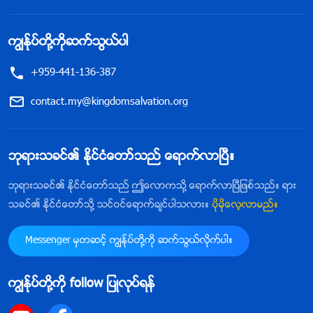
ကြၽန္ုပ္တို႔ကိုဆက္သြယ္ပါ
+959-441-136-387
contact.my@kingdomsalvation.org
ဘုရားသခင္၏ ႏိုင္ငံေတာ္သည္ ေရာက္လာၿပီ။
ဘုရားသခင္၏ ႏိုင္ငံေတာ္သည္ ဤေလာကသို႔ ေရာက္လာၿပီျဖစ္သည္။ ရား
သခင္၏ ႏိုင္ငံေတာ္သို႔ သင္ဝင္ေရာက္ခ်င္ပါသလား။
ပိုမိုေလ့လာမည္။
Messenger မွတဆင့္ ကြၽန္ုပ္တို႔ကို ဆက္သြယ္လိုက္ပါ။
ကြၽန္ုပ္တို႔ကို follow ျပဳလုပ္ရန္