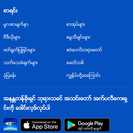
စာရင္း
မူလစာမ်က္ႏွာ
စာအုပ္မ်ား
ဗီဒီယိုမ်ား
ဓမၼသီခ်င္းမ်ား
ဖတ္႐ြတ္ျပျခင္းမ်ား
ဧဝံေဂလိတရားေတာ္
သက္ေသခံခ်က္မ်ား
ေခတ္သစ္
ပုံျပခန္း
ကြၽန္ုပ္တို႔အေၾကာင္း
အနႏၲတန္ခိုးရွင္ ဘုရားသခင္ အသင္းေတာ္ အက္ပလီေကးရွ
င္းကို ေဒါင္းလုဒ္လုပ္ပါ