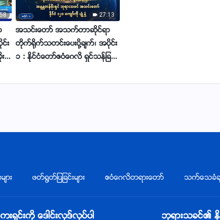
:58
27:13
ာ
အသင္းေတာ္ အသက္တာဆိုင္ရာ
ုင္း
တိုက္႐ိုက္သတင္းေပးပို႔ခ်က္၊ အပိုင္း
ုးရွ
၁ : ႏိုင္ငံေတာ္ဧဝံေဂလိ ရွင္သန္ျခင္း-
္းေျ
အနႏၲတန္ခိုးရွင္ ဘုရားသခင္ အသ
်ား
င္းေတာ္ ႏိုင္ငံ ၁၂၀ ေက်ာ္ကို ပ်ံ႕ႏွံ႔
္ အ
းမ်ား
ဖတ္႐ြတ္ျပျခင္းမ်ား
ဧဝံေဂလိတရားေတာ္
သက္ေသခံခ်
ွင္းကို ေဒါင္းလုဒ္လုပ္ပါ
ဘုရားသခင္၏ ႏိ