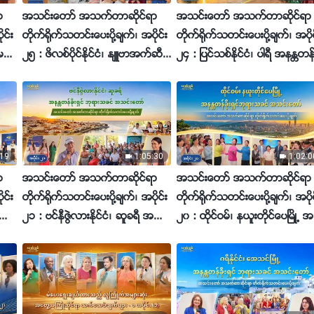
ာ
အသင္းေတာ္ အသက္တာဆိုင္ရာ
အသင္းေတာ္ အသက္တာဆိုင္ရာ
ုင္း
တိုက္႐ိုက္သတင္းေပးပို႔ခ်က္၊ အပိုင္း
တိုက္႐ိုက္သတင္းေပးပို႔ခ်က္၊ အပိုင
မန္
၂၅ : ဖိလစ္ပိုင္ႏိုင္ငံ၊ န်ဴဗာအက္ဆီ
၂၄ : ျပင္သစ္ႏိုင္ငံ၊ ပါရီ အနႏၲတန္ခ
အသ
ဂ်ာ အနႏၲတန္ခိုးရွင္ ဘုရားသခင္ အ
ရွင္ ဘုရားသခင္ အသင္းေတာ္မွ
 သ
သင္းေတာ္မွ အေတြ႕အႀကဳံဆိုင္ရာ
တြ႕အႀကဳံဆိုင္ရာ သက္ေသခံခ်က္
ခံရ
သက္ေသခံခ်က္မ်ား- သမၼာတရားကို
မ်ား- တရားစီရင္မႈႏွင့္ ျပစ္တင္ဆုံး
င္
လက္ေတြ႕လုပ္ေဆာင္ၿပီး နားလည္မွ
င္းကို ေတြ႕ႀကဳံျခင္းအားျဖင့္သာလွ်
သာ လြတ္လပ္ၿပီး လြတ္ေျမာက္ႏိုင္မ
အျပစ္လုပ္ျခင္း၏ အရင္းခံအေၾကာ
:19
1:05:30
1:02:0
ယ္
ရင္းကို ေျဖရွင္းႏိုင္မည္
ာ
အသင္းေတာ္ အသက္တာဆိုင္ရာ
အသင္းေတာ္ အသက္တာဆိုင္ရာ
ုင္း
တိုက္႐ိုက္သတင္းေပးပို႔ခ်က္၊ အပိုင္း
တိုက္႐ိုက္သတင္းေပးပို႔ခ်က္၊ အပိုင
နႏၲ
၂၁ : ဗင္နီဇြဲလားႏိုင္ငံ၊ ဆူခရီ အနႏၲ
၂၀ : ထိုင္ဝမ္၊ နယူးတိုင္ေပၿမိဳ႕ အ
ေတာ္
တန္ခိုးရွင္ ဘုရားသခင္ အသင္းေတာ္
နႏၲတန္ခိုးရွင္ဘုရားသခင္ အသင္း
သခံ
မွ အေတြ႕အႀကဳံဆိုင္ရာ သက္ေသခံ
တာ္မွ အေတြ႕အႀကဳံဆိုင္ရာ သက္
သာ ေ
ခ်က္မ်ား- တရားစီရင္ျခင္းကို ေတြ႕ႀ
သခံခ်က္မ်ား- ဘုရားသခင္ ႏွစ္သ
ဘာ
ကဳံခံစားရျခင္းႏွင့္ ဘုရားသခင္၏ ခ်
သည့္သူတစ္ေယာက္ျဖစ္ရန္ လိုက
ို႔
စ္ျခင္းေမတၱာကို ျမင္ေတြ႕ရျခင္း
စားျခင္း