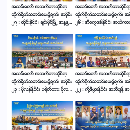
အသင္းေတာ္ အသက္တာဆိုင္ရာ
အသင္းေတာ္ အသက္တာဆိုင္ရ
တိုက္႐ိုက္သတင္းေပးပို႔ခ်က္၊ အပိုင္း
တိုက္႐ိုက္သတင္းေပးပို႔ခ်က္၊ အပိ
၂၇ : ထိုင္းႏိုင္ငံ၊ ခ်င္းမိုင္ၿမိဳ႕ အနႏၲတ
၂၆ : အီေကြေဒါႏိုင္ငံ၊ အယ္ကာ
န္ခိုးရွင္ ဘုရားသခင္ အသင္းေတာ္မွ
အနႏၲတန္ခိုးရွင္ ဘုရားသခင္ 
အေတြ႕အႀကဳံဆိုင္ရာ သက္ေသခံခ်
င္းေတာ္မွ အေတြ႕အႀကဳံဆိုင္ရာ
က္မ်ား- တရားစီရင္ျခင္းကို ေတြ႕ႀကဳံ
က္ေသခံခ်က္မ်ား- အျပစ္သန႔္စင္
ခံစားရတာက အရမ္းကို အဖိုးတန္တ
ဖို႔ လမ္းေၾကာင္းကို ေနာက္ဆုံးတြ
ယ္
ေတြ႕ရွိသြားျခင္း
1:00:03
1:18
အသင္းေတာ္ အသက္တာဆိုင္ရာ
အသင္းေတာ္ အသက္တာဆိုင္ရ
တိုက္႐ိုက္သတင္းေပးပို႔ခ်က္၊ အပိုင္း
တိုက္႐ိုက္သတင္းေပးပို႔ခ်က္၊ အပိ
၂၃ : ပိုလန္ႏိုင္ငံ၊ ဂရိတ္တား ပိုလန္
၂၂ : ကို႔ဒီဗြားႏိုင္ငံ၊ အဘီဂ်န္ အ
အနႏၲတန္ခိုးရွင္ ဘုရားသခင္ အသ
တန္ခိုးရွင္ ဘုရားသခင္ အသင္း
င္းေတာ္မွ အေတြ႕အႀကဳံဆိုင္ရာ သ
မွ အေတြ႕အႀကဳံဆိုင္ရာ သက္ေ
က္ေသခံခ်က္မ်ား- ႐ိုးသားသည့္သူ
ခ်က္မ်ား- သမၼာတရားကို ရရွိမွ
တစ္ေယာက္ျဖစ္ျခင္းႏွင့္ အလင္းထဲ
ဖာက္ျပန္ပ်က္စီးေသာ စိတ္သေ
တြင္ အသက္ရွင္ေနထိုင္ျခင္း
ထားမ်ား၏ ခ်ည္ေႏွာင္မႈမွ ကြၽန္ုပ္တ