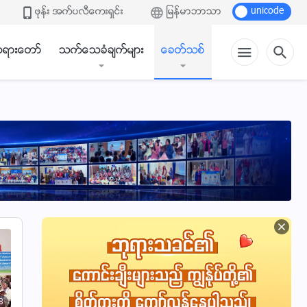
ဖုန္း အက္ပလီေကးရွင္း
ျမန္မာဘာသာ
ရားေတာ္
သက္ေသခံခ်က္မ်ား
ေခတ္သစ္
8