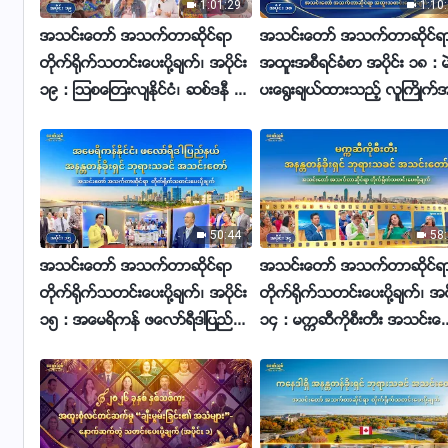
1:01:29
1:10
လြတ္ေျမာက္ႏိုင္မည္
အသင္းေတာ္ အသက္တာဆိုင္ရာ
အသင္းေတာ္ အသက္တာဆိုင္ရ
တိုက္႐ိုက္သတင္းေပးပို႔ခ်က္၊ အပိုင္း
အထူးအစီရင္ခံစာ အပိုင္း ၁၈ : မ
၁၉ : ၾသစေၾတးလ်ႏိုင္ငံ၊ ဆစ္ဒနီ အ
ပးေ႐ြးခ်ယ္ထားသည့္ လူႀကိဳက္
နႏၲတန္ခိုးရွင္ ဘုရားသခင္ အသင္းေ
မ်ားဆုံး အေတြ႕အႀကဳံဆိုင္ရာ 
တာ္မွ အေတြ႕အႀကဳံဆိုင္ရာ သက္ေ
က္ေသခံခ်က္မ်ား – ၁ အပိုင္း (၂
သခံခ်က္မ်ား- က်ရႈံးမႈႏွင့္ အခက္အခဲ
မ်ားၾကားမွ ႀကီးထြားရင့္က်က္လာျခ
င္း
50:44
58
အသင္းေတာ္ အသက္တာဆိုင္ရာ
အသင္းေတာ္ အသက္တာဆိုင္ရ
တိုက္႐ိုက္သတင္းေပးပို႔ခ်က္၊ အပိုင္း
တိုက္႐ိုက္သတင္းေပးပို႔ခ်က္၊ အပိ
၁၅ : အေမရိကန္ ဖေလာ္ရီဒါျပည္န
၁၄ : မကၠဆီကိုစီးတီး အသင္းေ
ယ္ အနႏၲတန္ခိုးရွင္ ဘုရားသခင္ အ
မွ အေတြ႕အႀကဳံဆိုင္ရာ သက္ေ
သင္းေတာ္မွ အေတြ႕အႀကဳံဆိုင္ရာ
ခ်က္မ်ား- ဘုရားႏႈတ္ကပတ္ေတ
သက္ေသခံခ်က္မ်ား- ဘုရားသခင္၏
တရားစီရင္ျခင္းက ကြၽန္ုပ္တို႔ကို 
တရားစီရင္ျခင္းက ကြၽန္ုပ္တို႔ကို သန႔္
စင္ေပးျခင္း