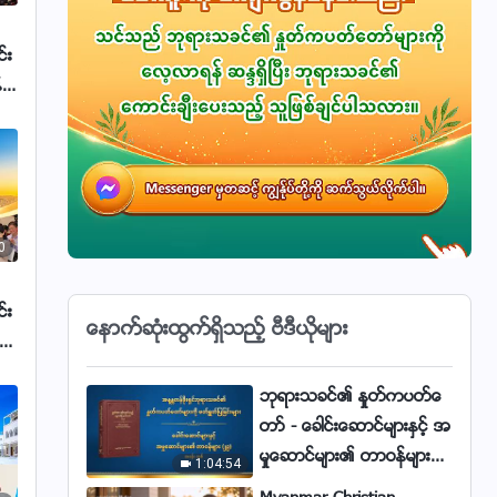
္း
ိုး
 အေ
မျခ
င္
င္း
0
္း
ေနာက္ဆုံးထြက္ရွိသည့္ ဗီဒီယိုမ်ား
ေ
ဘုရားသခင္၏ ႏႈတ္ကပတ္ေ
ေ
တာ္ - ေခါင္းေဆာင္မ်ားႏွင့္ အ
က္
မႈေဆာင္မ်ား၏ တာဝန္မ်ား
္
1:04:54
(၂၉) အခန္း တစ္