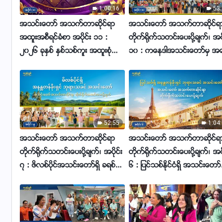
စင္ေစခဲ့ၿပီ
1:00:16
53
အသင္းေတာ္ အသက္တာဆိုင္ရာ
အသင္းေတာ္ အသက္တာဆိုင္ရ
အထူးအစီရင္ခံစာ အပိုင္း ၁၁ :
တိုက္႐ိုက္သတင္းေပးပို႔ခ်က္၊ အပိ
၂၀၂၆ ခုႏွစ္ ႏွစ္သစ္ကူး အထူးစုံလင္
၁၀ : ကေနဒါအသင္းေတာ္မွ အ
တင္ဆက္မႈ “ခ်ီးမြမ္းျခင္း၏ အသံ
တြ႕အႀကဳံဆိုင္ရာ သက္ေသခံခ်က
မ်ား”- ေနာက္ဆက္တြဲ သတင္းေပး
မ်ား- ဘုရားသခင္၏ တရားစီရင္
ပို႔ခ်က္ (အပိုင္း ၁)
ည္ ကယ္တင္ျခင္း၏ အလင္းျဖစ
ည္
52:55
1:04
အသင္းေတာ္ အသက္တာဆိုင္ရာ
အသင္းေတာ္ အသက္တာဆိုင္ရ
တိုက္႐ိုက္သတင္းေပးပို႔ခ်က္၊ အပိုင္း
တိုက္႐ိုက္သတင္းေပးပို႔ခ်က္၊ အပိ
၇ : ဖိလစ္ပိုင္အသင္းေတာ္ရွိ ခရစ္
၆ : ျပင္သစ္ႏိုင္ငံရွိ အသင္းေတာ္
ယာန္မ်ား၏ အေတြ႕အႀကဳံဆိုင္ရာ
ရွိေသာ ခရစ္ယာန္မ်ား၏ အေတြ
သက္ေသခံခ်က္မ်ား- ဘုရားသခင္၏
ကဳံမ်ား- ေကာင္းကင္ႏိုင္ငံေတာ္သိ
ႏႈတ္ကပတ္ေတာ္မ်ား တရားစီရင္ျခင္း
င္ေရာက္ျခင္းအတြက္ သတ္မွတ္
က သူတို႔ကို ေက်ာ္ၾကားမႈ၊ အက်ိဳးအျ
မ်ား