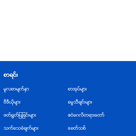
စာရင္း
မူလစာမ်က္ႏွာ
စာအုပ္မ်ား
ဗီဒီယိုမ်ား
ဓမၼသီခ်င္းမ်ား
ဖတ္႐ြတ္ျပျခင္းမ်ား
ဧဝံေဂလိတရားေတာ္
သက္ေသခံခ်က္မ်ား
ေခတ္သစ္