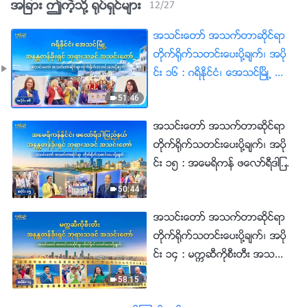
အျခား ဤကဲ့သို႔ ႐ုပ္ရွင္မ်ား
12
/
27
အသင္းေတာ္ အသက္တာဆိုင္ရာ
တိုက္႐ိုက္သတင္းေပးပို႔ခ်က္၊ အပို
င္း ၁၆ : ဂရိႏိုင္ငံ၊ ေအသင္ၿမိဳ႕ အ
နႏၲတန္ခိုးရွင္ ဘုရားသခင္ အသ
51:46
င္းေတာ္မွ အေတြ႕အႀကဳံဆိုင္ရာ သ
အသင္းေတာ္ အသက္တာဆိုင္ရာ
က္ေသခံခ်က္မ်ား- တရားစီရင္ျခင္း
တိုက္႐ိုက္သတင္းေပးပို႔ခ်က္၊ အပို
ကို ေတြ႕ႀကဳံခံစားရၿပီး အျပစ္မွ
င္း ၁၅ : အေမရိကန္ ဖေလာ္ရီဒါျပ
သန႔္စင္ခံရျခင္း
ည္နယ္ အနႏၲတန္ခိုးရွင္ ဘုရားသ
50:44
ခင္ အသင္းေတာ္မွ အေတြ႕အႀကဳံ
အသင္းေတာ္ အသက္တာဆိုင္ရာ
ဆိုင္ရာ သက္ေသခံခ်က္မ်ား-
တိုက္႐ိုက္သတင္းေပးပို႔ခ်က္၊ အပို
ဘုရားသခင္၏ တရားစီရင္ျခင္းက
င္း ၁၄ : မကၠဆီကိုစီးတီး အသင္းေ
ကြၽန္ုပ္တို႔ကို သန႔္စင္ေစခဲ့ၿပီ
တာ္မွ အေတြ႕အႀကဳံဆိုင္ရာ သ
58:15
က္ေသခံခ်က္မ်ား- ဘုရားႏႈတ္ကပ