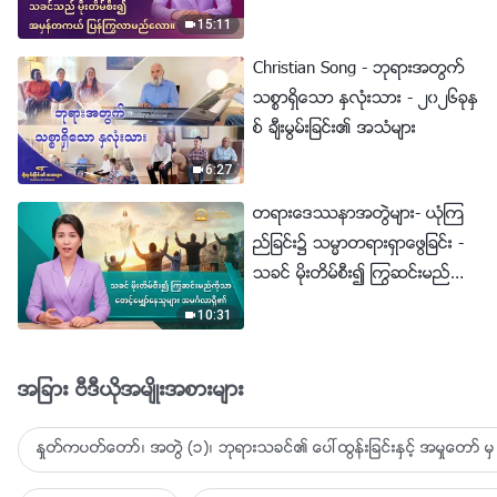
ယ္ ျပန္ႂကြလာမည္ေလာ။
15:11
Christian Song - ဘုရားအတြက္
သစၥာရွိေသာ ႏွလုံးသား - ၂၀၂၆ခုႏွ
စ္ ခ်ီးမြမ္းျခင္း၏ အသံမ်ား
6:27
တရားေဒႆနာအတြဲမ်ား- ယုံၾက
ည္ျခင္း၌ သမၼာတရားရွာေဖြျခင္း -
သခင္ မိုးတိမ္စီး၍ ႂကြဆင္းမည္ကို
သာ ေစာင့္ေမွ်ာ္ေနသူမ်ား အမဂၤ
10:31
လာရွိ၏
အျခား ဗီဒီယိုအမ်ိဳးအစားမ်ား
ႏႈတ္ကပတ္ေတာ္၊ အတြဲ (၁)၊ ဘုရားသခင္၏ ေပၚထြန္းျခင္းႏွင့္ အမႈေတာ္ မွ 