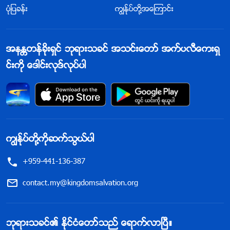
ပုံျပခန္း
ကြၽန္ုပ္တို႔အေၾကာင္း
အနႏၲတန္ခိုးရွင္ ဘုရားသခင္ အသင္းေတာ္ အက္ပလီေကးရွ
င္းကို ေဒါင္းလုဒ္လုပ္ပါ
ကြၽန္ုပ္တို႔ကိုဆက္သြယ္ပါ
+959-441-136-387
contact.my@kingdomsalvation.org
ဘုရားသခင္၏ ႏိုင္ငံေတာ္သည္ ေရာက္လာၿပီ။