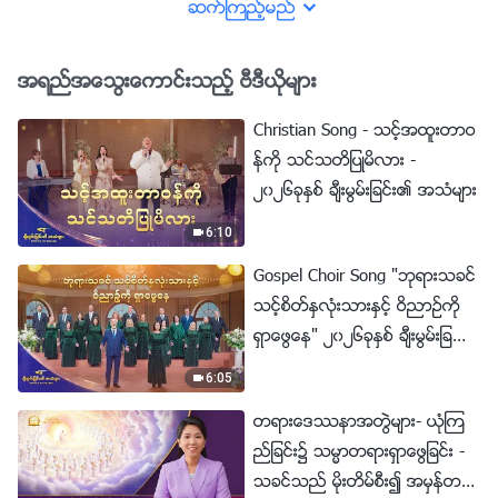
တ္ေတာ္၏ တရားစီရင္ျခင္းက ကြၽ
ဆက္ၾကည့္မည္
န္ုပ္တို႔ကို သန႔္စင္ေပးျခင္း
အရည္အေသြးေကာင္းသည့္ ဗီဒီယိုမ်ား
Christian Song - သင့္အထူးတာဝ
န္ကို သင္သတိျပဳမိလား -
၂၀၂၆ခုႏွစ္ ခ်ီးမြမ္းျခင္း၏ အသံမ်ား
6:10
Gospel Choir Song "ဘုရားသခင္
သင့္စိတ္ႏွလုံးသားႏွင့္ ဝိညာဥ္ကို
ရွာေဖြေန" ၂၀၂၆ခုႏွစ္ ခ်ီးမြမ္းျခ
င္း၏ အသံမ်ား
6:05
တရားေဒႆနာအတြဲမ်ား- ယုံၾက
ည္ျခင္း၌ သမၼာတရားရွာေဖြျခင္း -
သခင္သည္ မိုးတိမ္စီး၍ အမွန္တက