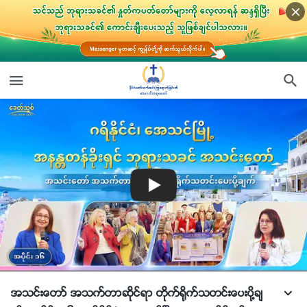
အသင္းေတာ္ အသက္တာဆိုင္ရာ တိုက္႐ိုက္သတင္းေပးပို႔ခ်