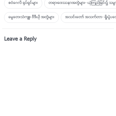
ဧဝံေဂလိ ႐ုပ္ရွင္မ်ား
တရားေဒႆနာအတြဲမ်ား- ယုံၾကည္ျခင္း၌ သမၼာ
ဓမၼေတးသံက်ဴး ဗီဒီယို အတြဲမ်ား
အသင္းေတာ္ အသက္တာ- ရႈိးပြဲ
Leave a Reply