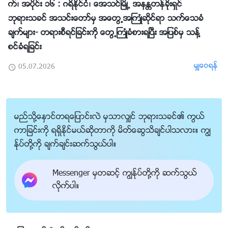
က္၊ အပိုင္း ၁၆ : ဂရိႏိုင္ငံ၊ ေအသင္ၿမိဳ႕ အနႏၲတန္ခိုးရွင္
ဘုရားသခင္ အသင္းေတာ္မွ အေတြ႕အႀကဳံဆိုင္ရာ သက္ေသခံ
ခ်က္မ်ား- တရားစီရင္ျခင္းကို ေတြ႕ႀကဳံခံစားရၿပီး အျပစ္မွ သန႔္
စင္ခံရျခင္း
မွ်ေဝရန္
05.07.2026
မည္သို႔ေႏွာင္တရေျပာင္းလဲ မွသာလွ်င္ ဘုရားသခင္၏ ကြယ္
ကာျခင္းကို ရရွိႏိုင္မယ္ဆိုတာကို မိတ္ေဆြသိခ်င္ပါသလား။ ကြၽ
န္ုပ္တို႔ကို ခ်က္ခ်င္းဆက္သြယ္ပါ။
Messenger မွတဆင့္ ကြၽန္ုပ္တို႔ကို ဆက္သြယ္
လိုက္ပါ။