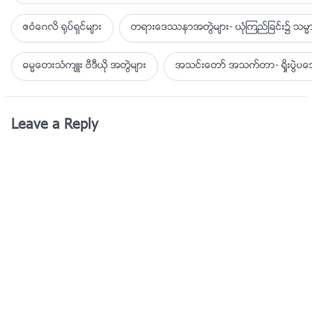
ဧဝံေဂလိ ႐ုပ္ရွင္မ်ား
တရားေဒႆနာအတြဲမ်ား- ယုံၾကည္ျခင္း၌ သမၼာ
ဓမၼေတးသံက်ဴး ဗီဒီယို အတြဲမ်ား
အသင္းေတာ္ အသက္တာ- ရႈိးပြဲ
Leave a Reply