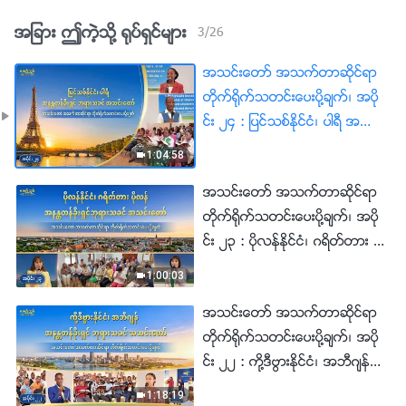
အျခား ဤကဲ့သို႔ ႐ုပ္ရွင္မ်ား
3
/
26
အသင္းေတာ္ အသက္တာဆိုင္ရာ
တိုက္႐ိုက္သတင္းေပးပို႔ခ်က္၊ အပို
င္း ၂၄ : ျပင္သစ္ႏိုင္ငံ၊ ပါရီ အနႏၲ
တန္ခိုးရွင္ ဘုရားသခင္ အသင္းေ
1:04:58
တာ္မွ အေတြ႕အႀကဳံဆိုင္ရာ သ
အသင္းေတာ္ အသက္တာဆိုင္ရာ
က္ေသခံခ်က္မ်ား- တရားစီရင္မႈႏွင့္
တိုက္႐ိုက္သတင္းေပးပို႔ခ်က္၊ အပို
ျပစ္တင္ဆုံးမျခင္းကို ေတြ႕ႀကဳံျခင္း
င္း ၂၃ : ပိုလန္ႏိုင္ငံ၊ ဂရိတ္တား ပို
အားျဖင့္သာလွ်င္ အျပစ္လုပ္ျခင္း၏
လန္ အနႏၲတန္ခိုးရွင္ ဘုရားသခင္
အရင္းခံအေၾကာင္းရင္းကို ေျဖရွ
1:00:03
အသင္းေတာ္မွ အေတြ႕အႀကဳံဆိုင္
င္းႏိုင္မည္
အသင္းေတာ္ အသက္တာဆိုင္ရာ
ရာ သက္ေသခံခ်က္မ်ား- ႐ိုးသား
တိုက္႐ိုက္သတင္းေပးပို႔ခ်က္၊ အပို
သည့္သူတစ္ေယာက္ျဖစ္ျခင္းႏွင့္
င္း ၂၂ : ကို႔ဒီဗြားႏိုင္ငံ၊ အဘီဂ်န္
အလင္းထဲတြင္ အသက္ရွင္ေနထိုင္ျ
အနႏၲတန္ခိုးရွင္ ဘုရားသခင္ အသ
ခင္း
1:18:19