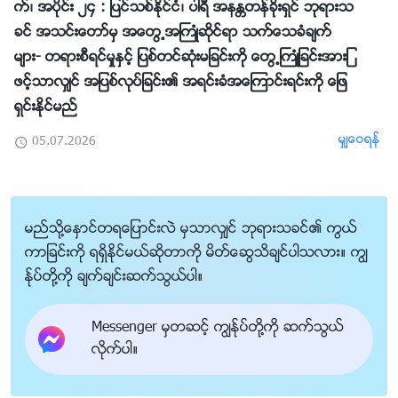
က္၊ အပိုင္း ၂၄ : ျပင္သစ္ႏိုင္ငံ၊ ပါရီ အနႏၲတန္ခိုးရွင္ ဘုရားသ
ခင္ အသင္းေတာ္မွ အေတြ႕အႀကဳံဆိုင္ရာ သက္ေသခံခ်က္
မ်ား- တရားစီရင္မႈႏွင့္ ျပစ္တင္ဆုံးမျခင္းကို ေတြ႕ႀကဳံျခင္းအားျ
ဖင့္သာလွ်င္ အျပစ္လုပ္ျခင္း၏ အရင္းခံအေၾကာင္းရင္းကို ေျဖ
ရွင္းႏိုင္မည္
မွ်ေဝရန္
05.07.2026
မည္သို႔ေႏွာင္တရေျပာင္းလဲ မွသာလွ်င္ ဘုရားသခင္၏ ကြယ္
ကာျခင္းကို ရရွိႏိုင္မယ္ဆိုတာကို မိတ္ေဆြသိခ်င္ပါသလား။ ကြၽ
န္ုပ္တို႔ကို ခ်က္ခ်င္းဆက္သြယ္ပါ။
Messenger မွတဆင့္ ကြၽန္ုပ္တို႔ကို ဆက္သြယ္
လိုက္ပါ။