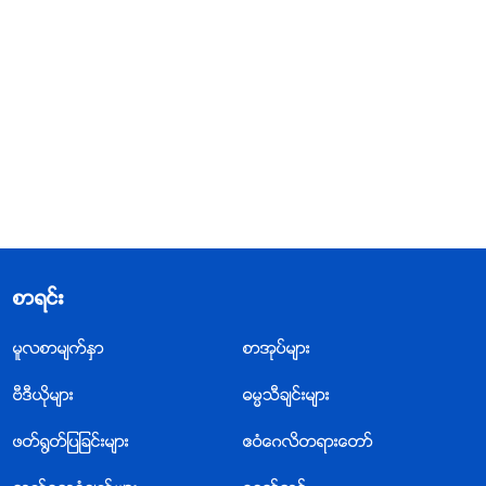
စာရင္း
မူလစာမ်က္ႏွာ
စာအုပ္မ်ား
ဗီဒီယိုမ်ား
ဓမၼသီခ်င္းမ်ား
ဖတ္႐ြတ္ျပျခင္းမ်ား
ဧဝံေဂလိတရားေတာ္