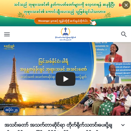
အသင္းေတာ္ အသက္တာဆိုင္ရာ တိုက္႐ိုက္သတင္းေပးပို႔ခ်