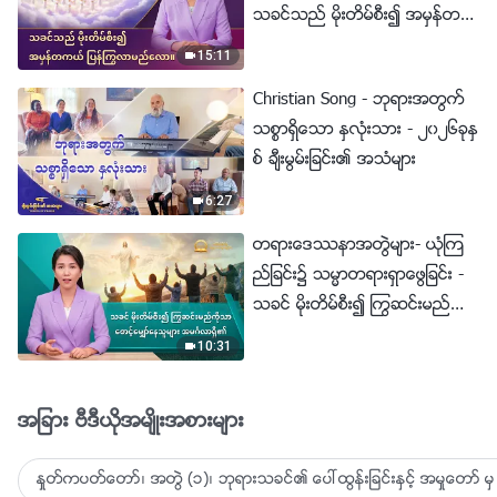
သခင္သည္ မိုးတိမ္စီး၍ အမွန္တက
ယ္ ျပန္ႂကြလာမည္ေလာ။
15:11
Christian Song - ဘုရားအတြက္
သစၥာရွိေသာ ႏွလုံးသား - ၂၀၂၆ခုႏွ
စ္ ခ်ီးမြမ္းျခင္း၏ အသံမ်ား
6:27
တရားေဒႆနာအတြဲမ်ား- ယုံၾက
ည္ျခင္း၌ သမၼာတရားရွာေဖြျခင္း -
သခင္ မိုးတိမ္စီး၍ ႂကြဆင္းမည္ကို
သာ ေစာင့္ေမွ်ာ္ေနသူမ်ား အမဂၤ
10:31
လာရွိ၏
အျခား ဗီဒီယိုအမ်ိဳးအစားမ်ား
ႏႈတ္ကပတ္ေတာ္၊ အတြဲ (၁)၊ ဘုရားသခင္၏ ေပၚထြန္းျခင္းႏွင့္ အမႈေတာ္ မွ 