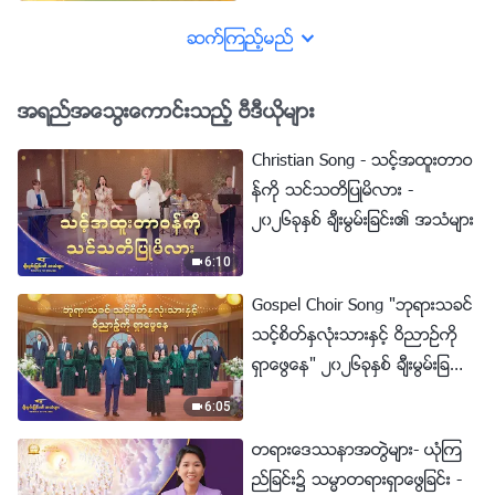
င္းေတာ္မွ အေတြ႕အႀကဳံဆိုင္ရာ သ
က္ေသခံခ်က္မ်ား- သမၼာတရားကို
ဆက္ၾကည့္မည္
ရရွိမွသာ ေဖာက္ျပန္ပ်က္စီးေသာ
စိတ္သေဘာထားမ်ား၏ ခ်ည္ေႏွာ
အရည္အေသြးေကာင္းသည့္ ဗီဒီယိုမ်ား
င္မႈမွ ကြၽန္ုပ္တို႔ လြတ္ေျမာက္ႏိုင္မ
ည္
Christian Song - သင့္အထူးတာဝ
န္ကို သင္သတိျပဳမိလား -
၂၀၂၆ခုႏွစ္ ခ်ီးမြမ္းျခင္း၏ အသံမ်ား
6:10
Gospel Choir Song "ဘုရားသခင္
သင့္စိတ္ႏွလုံးသားႏွင့္ ဝိညာဥ္ကို
ရွာေဖြေန" ၂၀၂၆ခုႏွစ္ ခ်ီးမြမ္းျခ
င္း၏ အသံမ်ား
6:05
တရားေဒႆနာအတြဲမ်ား- ယုံၾက
ည္ျခင္း၌ သမၼာတရားရွာေဖြျခင္း -