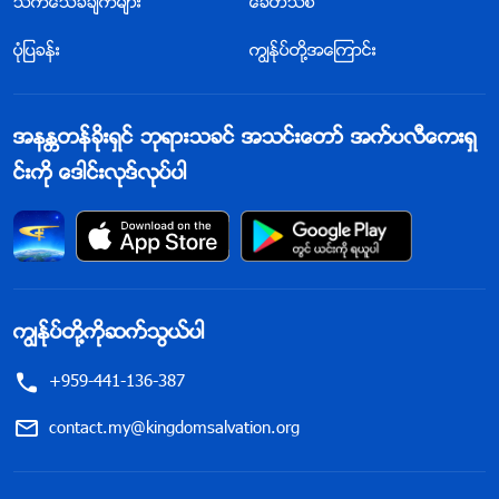
သက္ေသခံခ်က္မ်ား
ေခတ္သစ္
ပုံျပခန္း
ကြၽန္ုပ္တို႔အေၾကာင္း
အနႏၲတန္ခိုးရွင္ ဘုရားသခင္ အသင္းေတာ္ အက္ပလီေကးရွ
င္းကို ေဒါင္းလုဒ္လုပ္ပါ
ကြၽန္ုပ္တို႔ကိုဆက္သြယ္ပါ
+959-441-136-387
contact.my@kingdomsalvation.org