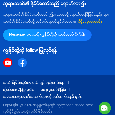
ဘုရားသခင္၏ ႏိုင္ငံေတာ္သည္ ေရာက္လာၿပီ။
ဘုရားသခင္၏ ႏိုင္ငံေတာ္သည္ ဤေလာကသို႔ ေရာက္လာၿပီျဖစ္သည္။ ရား
သခင္၏ ႏိုင္ငံေတာ္သို႔ သင္ဝင္ေရာက္ခ်င္ပါသလား။
ပိုမိုေလ့လာမည္။
Messenger မွတဆင့္ ကြၽန္ုပ္တို႔ကို ဆက္သြယ္လိုက္ပါ။
ကြၽန္ုပ္တို႔ကို follow ျပဳလုပ္ရန္
အသုံးျပဳျခင္းဆိုင္ရာ စည္းမ်ဥ္းစည္းကမ္းမ်ား
ကိုယ္ေရးလုံၿခဳံမႈ မူဝါဒ
ေက်းဇူးတင္ရွိျခင္း
အေသးအဖြဲအခ်က္အလက္မ်ားႏွင့္ ပတ္သက္သည့္ မူဝါဒ
Copyright © 2026
အနႏၲတန္ခိုးရွင္ ဘုရားသခင္ အသင္းေတာ္
လုပ္ပိုင္ခြင့္အားလုံး မူပိုင္ျဖစ္သည္။