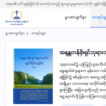
ဘုရား၏ ေပၚထြန္းျခင္းကို ေတာင့္တသည့္ ရွာေဖြသူမ်ားအားလုံးကို ကြၽန္ုပ္တို႔
မူလစာမ်က္ႏွာ
စာအုပ္မ်
မူလစာမ်က္ႏွာ
စာအုပ္မ်ား
အနႏၲတန္ခိုးရွင္ဘုရားသခင
ဘုရားသခင္၌ ယုံၾကည္သူအသီးသီး
ေ႐ြးခ်ယ္ခံလူမ်ားက မွန္ေသာ လမ္
ရရွိျခင္း၌ စစ္မွန္ေသာ အေတြ႕အႀ
အခ်ိဳ႕မွာ ဘာသာေရး အသိုင္းအဝိုင္
ရွားၾကၿပီး၊ အျခားသူတို႔သည္ ေလာ
ေရွ႕ေမွာက္သို႔ ျပန္လာၾကေလသည