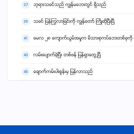
ဘုရားသခင္သည္ ကြၽန္မေဘးတြင္ ရွိသည္
37
သခင္ ျပန္ႂကြလာျခင္းကို ကြၽန္ေတာ္ ႀကိဳဆိုၿပီးၿပီ
39
ေမလ ၂၈ ေက်ာက္ယြမ္အမႈက မိသားစုကပ္ေဘးတစ္ခုကို
41
လမ္းေပ်ာက္ခဲ့ၿပီး တစ္ဖန္ ျပန္ရွာေတြ႕ၿပီ
43
ေခ်ာက္ကမ္းပါးစြန္းမွ ျပန္လာသည္
45