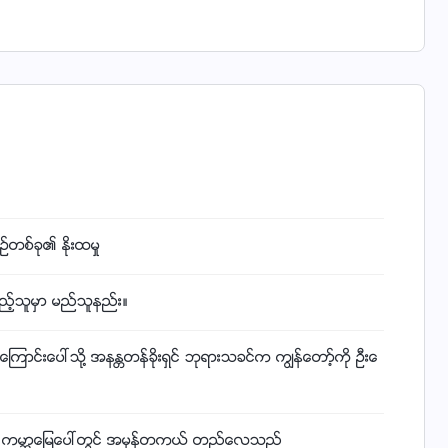
္တစ္ခု၏ ႏိုးထမႈ
့္သူမွာ မည္သူနည္း။
လမ္းေၾကာင္းေပၚသို႔ အနႏၲတန္ခိုးရွင္ ဘုရားသခင္က ကြၽန္ေတာ့္ကို ဦးေ
သည္ ကမာၻေျမေပၚတြင္ အမွန္တကယ္ တည္ေလသည္