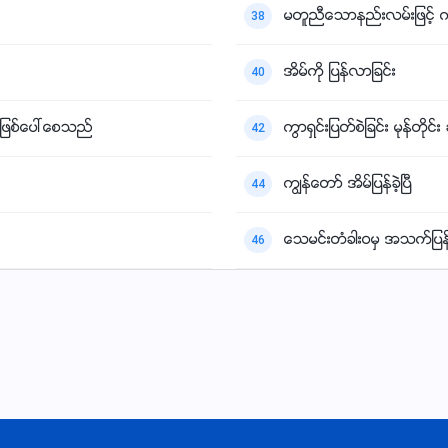
မတူညီေသာနည္းလမ္းျဖင့္ က
38
အိမ္ကို ျပန္လာျခင္း
40
 ျဖစ္ေပၚေစသည္
ကြာရွင္းျပတ္စဲျခင္း မုန္တိုင္း
42
ကြၽန္ေတာ္ အိမ္ျပန္ခဲ့ၿပီ
44
ေသမင္းတံခါးဝမွ အသက္ျပန္
46