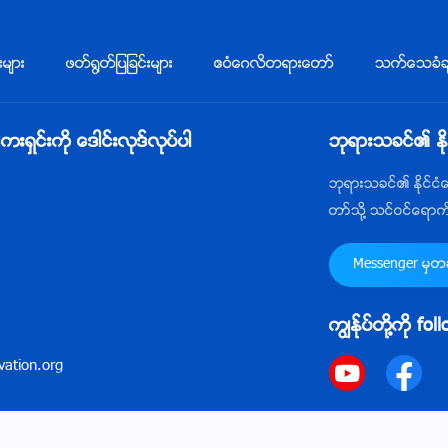
းမ်ား
ဖတ္႐ြတ္ျပျခင္းမ်ား
ဧဝံေဂလိတရားေတာ္
သက္ေသခံခ်
ွင္းကို ေဒါင္းလုဒ္လုပ္ပါ
ဘုရားသခင္၏ ႏိ
ဘုရားသခင္၏ ႏိုင္င
တာ္သို႔ သင္ဝင္ေရာ
Messenger မွတဆင
ကြၽန္ုပ္တို႔ကို fo
ation.org