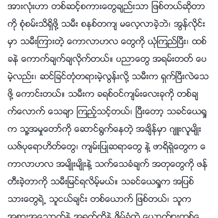
အားလုံးဟာ တစ္ဆင့္စကားေတြခ်ည္းသာ ျဖစ္တယ္ဆိုတာ
ကို စုံစမ္းသိရွိဖို႔ သမီး စနစ္တက် မေလ့လာခဲ့ဘဲ၊ အြန္လိုင္း
မွာ သမီးၾကားတဲ့ ေကာလာဟလ ေတြကို ယုံၾကည္ၿပီး၊ ထစ္
ခနဲ ေကာက္ခ်က္ခ်လိုက္တယ္။ ပညာေတြ အရမ္းတတ္ ေပ
မဲ့လည္း၊ ဆင္ျခင္တုံတရားမဲ့လြန္းလို႔ သမီးက ရွက္ၿပီးလဲေသ
ဖို႔ ေကာင္းတယ္။ သမီးက ခရစ္ဝင္က်မ္းေလးခုကို တစ္ခ်
က္ေလာက္ ေသခ်ာ ၾကည့္သင့္တယ္၊ ၿပီးေတာ့ သခင္ေယရႈ
က သူ႔အမႈေတာ္ကို ေဆာင္႐ြက္ေနတဲ့ အခ်ိန္မွာ ဂ်ဴးလူမ်ိဳး
ယဇ္ပုေရာဟိတ္ေတြ၊ က်မ္းျပဳဆရာေတြ နဲ႔ ဖာရိရွဲေတြက ေ
ကာလာဟလ အမ်ိဳးမ်ိဳးနဲ႔ သက္ေသခံခ်က္ အတုေတြကို ဖန္
တီးခဲ့တာကို သမီးျမင္ရလိမ့္မယ္။ သခင္ေယရႈက အျပစ္
သားေတြရဲ႕ သူငယ္ခ်င္း တစ္ေယာက္ ျဖစ္တယ္၊ သူက
အစားအေသာက္နဲ႔ အရက္တို႔နဲ႔ ဇိမ္ခံတဲ့ ေယာက္်ားတစ္ေ