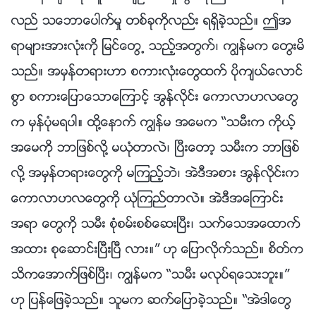
လည္ သေဘာေပါက္မႈ တစ္ခုကိုလည္း ရရွိခဲ့သည္။ ဤအ
ရာမ်ားအားလုံးကို ျမင္ေတြ႕ သည့္အတြက္၊ ကြၽန္မက ေတြးမိ
သည္။ အမွန္တရားဟာ စကားလုံးေတြထက္ ပိုက်ယ္ေလာင္
စြာ စကားေျပာေသာေၾကာင့္ အြန္လိုင္း ေကာလာဟလေတြ
က မွန္ပုံမရပါ။ ထို႔ေနာက္ ကြၽန္မ အေမက “သမီးက ကိုယ့္
အေမကို ဘာျဖစ္လို႔ မယုံတာလဲ၊ ၿပီးေတာ့ သမီးက ဘာျဖစ္
လို႔ အမွန္တရားေတြကို မၾကည့္ဘဲ၊ အဲဒီအစား အြန္လိုင္းက
ေကာလာဟလေတြကို ယုံၾကည္တာလဲ။ အဲဒီအေၾကာင္း
အရာ ေတြကို သမီး စုံစမ္းစစ္ေဆးၿပီး၊ သက္ေသအေထာက္
အထား စုေဆာင္းၿပီးၿပီ လား။” ဟု ေျပာလိုက္သည္။ စိတ္က
သိကေအာက္ျဖစ္ၿပီး၊ ကြၽန္မက “သမီး မလုပ္ရေသးဘူး။”
ဟု ျပန္ေျဖခဲ့သည္။ သူမက ဆက္ေျပာခဲ့သည္။ “အဲဒါေတြ