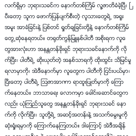
လက္ရွိမွာ ဘုရားသခင္က ေနာက္တစ္ႀကိမ္ လူ႔ဇာတိခံခဲ့ၿပီ၊ ၿ
ပီးေတာ့ သူက ေဖာက္ျပန္ပ်က္စီးတဲ့ လူသားေတြရဲ႕ အ႐ူး
အမူး အာခံျခင္းနဲ႔ ျပစ္တင္ ရႈတ္ခ်ျခင္းတို႔နဲ႔ ေနာက္တစ္ႀကိမ္
ေတြ႕ဆုံေနရတယ္။ တ႐ုတ္ကြန္ျမဴနစ္ပါတီ အစိုးရက လူေ
တြအားလုံးဟာ အနႏၲတန္ခိုးရွင္ ဘုရားသခင္ေနာက္ကို လို
က္ၿပီး၊ ပါတီရဲ႕ ဆိုးယုတ္တဲ့ အႏွစ္သာရကို ထိုးထြင္း သိျမင္မႈ
ရလာမွာကို၊ အဲဒီေနာက္မွာ လူေတြက ပါတီကို ျငင္းပယ္မွာ၊
ၿပီးေတာ့ ပါတီရဲ႕ ၾသဇာအာဏာ ရာထူးျပဳတ္မွာကို ေၾကာ
က္ေနတယ္။ ဘာသာေရး ေလာကမွာ ေခါင္းေဆာင္ေတြက
လည္း ယုံၾကည္သူေတြ အနႏၲတန္ခိုးရွင္ ဘုရားသခင္ ေနာ
က္ကို လိုက္ၿပီး၊ သူတို႔ရဲ႕ အဆင့္အတန္းနဲ႔ အသက္ေမြးမႈကို
ဆုံးရႈံးရမွာကို ေၾကာက္ေနၾကတယ္။ ဒါေၾကာင့္ အဲဒီအခ်ိန္