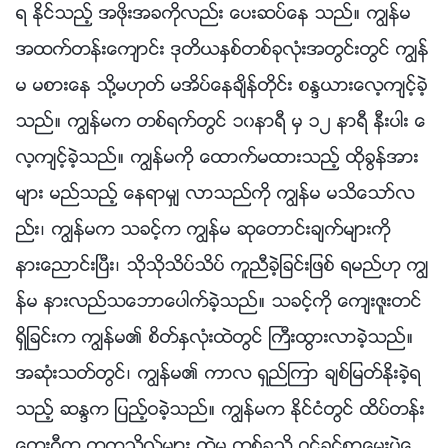
ရ ႏိုင္သည့္ အဖိုးအခကိုလည္း ေပးဆပ္ေန သည္။ ကြၽန္မ
အထက္တန္းေက်ာင္း ဒုတိယႏွစ္တစ္ခုလုံးအတြင္းတြင္ ကြၽန္
မ မစားေန သို႔မဟုတ္ မအိပ္ေနခ်ိန္တိုင္း စႏၵယားေလ့က်င့္ခဲ့
သည္။ ကြၽန္မက တစ္ရက္တြင္ ၁၀နာရီ မွ ၁၂ နာရီ နီးပါး ေ
လ့က်င့္ခဲ့သည္။ ကြၽန္မကို ေထာက္မထားသည့္ ထိုခြန္အား
မ်ား မည္သည့္ ေနရာမွ် လာသည္ကို ကြၽန္မ မသိေသာ္လ
ည္း၊ ကြၽန္မက သခင့္က ကြၽန္မ ဆုေတာင္းခ်က္မ်ားကို
နားေညာင္းၿပီး၊ သိုသိုသိပ္သိပ္ ကူညီခဲ့ျခင္းျဖစ္ ရမည္ဟု ကြၽ
န္မ နားလည္သေဘာေပါက္ခဲ့သည္။ သခင့္ကို ေက်းဇူးတင္
ရွိျခင္းက ကြၽန္မ၏ စိတ္ႏွလုံးထဲတြင္ ႀကီးထြားလာခဲ့သည္။
အဆုံးသတ္တြင္၊ ကြၽန္မ၏ ကာလ ရွည္ၾကာ ခ်စ္ျမတ္ႏိုးခဲ့ရ
သည့္ ဆႏၵက ျပည့္ဝခဲ့သည္။ ကြၽန္မက ႏိုင္ငံတြင္ ထိပ္တန္း
ေတးဂီတ တကၠသိုလ္မ်ား ထဲမွ တစ္ခုသို႔ ဝင္ခြင္စာေမးပြဲေ