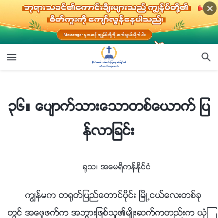
၃၆။ ေပ်ာက္သားေသာတစ္ေယာက္ ျပန္လာျခင္း
၃၆။ ေပ်ာက္သားေသာတစ္ေယာက္ ျပ
န္လာျခင္း
႐ုသ၊ အေမရိကန္ႏိုင္ငံ
ကြၽန္မက တ႐ုတ္ျပည္ေတာင္ပိုင္း ၿမိဳ႕ငယ္ေလးတစ္ခု
တြင္ အေဖ့ဖက္က အဘြားျဖစ္သူ၏မ်ိဳးဆက္ကတည္းက ယုံၾ