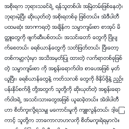
အစိုးရက ဘုရားသခင္ရဲ႕ ရန္သူတစ္ပါး အၿမဲတမ္းျဖစ္ေနတဲ့၊
ဘုရားမဲ့ၿပီး ဆိုးယုတ္တဲ့ အစိုးရတစ္ခု ျဖစ္တယ္။ အဲဒီပါတီ
ပထမဆုံး အာဏာရတဲ့ အခ်ိန္က သမၼာက်မ္းစာ စာအုပ္ မိ
တၳဴေတြကို ဖ်က္ဆီးပစ္တယ္၊ အသင္းေတာ္ ေတြကို ၿပိဳပ်
က္ေစတယ္၊ ခရစ္ယာန္ေတြကို သတ္ျဖတ္တယ္၊ ၿပီးေတာ့
တစ္ကမာၻလုံးမွာ အသိအမွတ္ျပဳ ထားတဲ့ လက္ရာတစ္ခုျဖစ္
တဲ့ သမၼာက်မ္းစာ ကို အစြန္းေရာက္ဝါဒ စာေပအျဖစ္ မွတ္
ယူၿပီး၊ ခရစ္ယာန္ေတြနဲ႔ ကတ္သလစ္ ေတြကို ဖိႏွိပ္ဖို႔နဲ႔ ညႇဥ္း
ပန္းႏွိပ္စက္ဖို႔ တို႔အတြက္ သူတို႔ကို ဆိုးယုတ္တဲ့ အစြန္းေရာ
က္ဝါဒရဲ႕ အသင္းသားေတြအျဖစ္ ယူဆခဲ့တယ္။ အဲဒါပါတီ
ဟာ စိတ္ကူးလို႔ရသမွ် မေကာင္းမႈကို က်ဴးလြန္တယ္၊ ဒါ့ေၾ
ကာင့္ သူတို႔က ဘာေကာလာဟလကို စိတ္မကူးရဲရမွာလဲ။