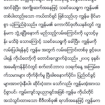
အာင္ခဲ့ၿပီး၊ အက်ိဳးဆက္အေနျဖင့္ သခင္ေယရႈက ကြၽန္မ၏
တစ္ပါးတည္းေသာ ကယ္တင္ရွင္ ျဖစ္သည္ဟု ကြၽန္မ ခိုင္မာ
စြာ ယုံၾကည္ခဲ့သည္။ ကြၽန္မ၏ ေကာလိပ္ဒုတိယႏွစ္တြင္ ကြၽ
န္မက ဘြဲ႕ရၿပီးေနာက္ မည္သည့္လမ္းေၾကာင္းကို ယူသင့္မွ
န္း မသိခဲ့ ေသာေၾကာင့္ သခင္ေယရႈကို ေခၚၿပီး၊ ကြၽန္မကို
လမ္းျပပါရန္ႏွင့္ ကြၽန္မ အတြက္ လမ္းေၾကာင္းတစ္ခု ဖြင့္ေပး
ပါရန္ ကိုယ္ေတာ့္ကို ေတာင္းေလွ်ာက္ခဲ့သည္။ ၂၀၀၄ ခုႏွစ္၊
အေမရိကန္ႏိုင္ငံတြင္ စက္တင္ဘာလ ၁၁ရက္ေန႔ အၾကမ္းဖ
က္သမားမ်ား တိုက္ခိုက္မႈ ၿပီးခါစေနာက္ပိုင္း၊ ျပည္ဝင္ခြင့္
မ်ားအားလုံးနီးပါး ဆိုင္းငံ့ထား ေသာ္လည္း ကြၽန္မအံ့အားသ
င့္စြာပင္၊ ကြၽမ္းက်င္သူပညာရွင္အျဖစ္ ကြၽန္မ ကိုယ္တိုင္
အသံသြင္းထားေသာ စီဒီတစ္ခု၏ ရလဒ္အေနျဖင့္ ကြၽန္မက