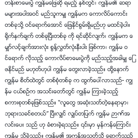
တန္းစာေမးပြဲ ကြၽန္မေျဖဆို ရမည့္ ႏွစ္တြင္၊ ကြၽန္မ၏ ဆရာ
မမ်ားအပါအဝင္ မည္သူကမွ် ကြၽန္မက ေကာလိပ္ေကာင္း
တစ္ခုသို႔ ဝင္ေရာက္ေအာင္ ေျဖႏိုင္စြမ္းရွိမည္ဟု မထင္ခဲ့ပါ။
႐ိုက္ႏွက္ခ်က္ တစ္ခုၿပီးတစ္ခု ကို ရင္ဆိုင္လ်က္၊ ကြၽန္မက ေ
မွ်ာ္လင့္ခ်က္အားလုံး စြန္႔လႊတ္လုံးနီးပါး ျဖစ္ကာ၊ ကြၽန္မ ဝ
င္ေရာက္ လိုသည့္ ေကာလိပ္စာေမးပြဲကို မည္သည့္အခါမွ် ေျ
ဖႏိုင္မည္ မဟုတ္ဟုပါ ကြၽန္မ ေတြးလာခဲ့သည္။ ထို႔ေနာက္
ကြၽန္မ စိတ္ထဲတြင္ တစ္စုံတစ္ခု က ထြက္ေပၚလာသည္- ကြၽ
န္မ ငယ္စဥ္က အသင္းေတာ္တြင္ ကြၽန္မ ၾကားခဲ့သည့္
စကားစုတစ္ခုျဖစ္သည္။ “လူေတြ အဆုံးသတ္တဲ့ေနရာမွာ၊
ဘုရားသခင္စတယ္” ၿပီးလွ်င္ လွ်ပ္တျပက္ ကြၽန္မ ဉာဏ္အ
လင္းေပး သည္ ဟု ခံစားခဲ့ရသည္။ ၎မွာ မွန္ကန္ေၾကာင္း
ကြၽန္မ သိခဲ့သည္။ ကြၽန္မ၏ အကန္႔အသတ္သို႔ ေရာက္သည့္