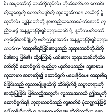
င္း အမႈေတာ္ကို ဘယ္လိုလုပ္လဲ။ ကိုယ္ေတာ္ဟာ ေကာင္း
တဲ့သူေတြကို ေကာက္က်စ္တဲ့ သူေတြဆီကေန ဘယ္လို ခြဲ
ထုတ္လဲ။ ကြၽန္ေတာ္တို႔ နားလည္သေဘာေပါက္ေအာင္ ကူ
ညီေပးဖို႔ အနႏၲတန္ခိုးရွင္ဘုရားသခင္ ရဲ႕ ႏႈတ္ကပတ္ေတာ္
က်မ္းပိုဒ္တစ္ခ်ိဳ႕ကို ဖတ္ၾကရေအာင္။ အနႏၲတန္ခိုးရွင္ဘုရား
သခင္က- ‘
တရားစီရင္ျခင္းအမႈသည္ ဘုရားသခင္ကိုယ္တို
င္၏အမႈ ျဖစ္၏။ ထို႔ေၾကာင့္ ယင္းအား ဘုရားသခင္ကိုယ္ေ
တာ္တိုင္ ေဆာင္႐ြက္ ရမည္မွာ ဟုတ္ေပသည္။ သူ႔အစား၊
လူသားက အစားထိုး၍ ေဆာင္႐ြက္ မေပးႏိုင္ေပ။ တရားစီရ
င္ျခင္းသည္ လူသားမ်ိဳးႏြယ္ကို သိမ္းပိုက္ဖို႔ သမၼာတရားကို
အသုံးျပဳျခင္း ျဖစ္သည့္အတြက္၊ လူသားအလယ္ ဤအမႈကို
ေဆာင္႐ြက္ရန္ ဘုရားသခင္သည္ လူ႔ဇာတိခံ ပုံသဏၭာန္ျဖင့္
ေပၚထြန္းဦးမည္မွာ ေမးစရာမလိုေခ်။ ဆိုလိုသည္မွာ ေနာ