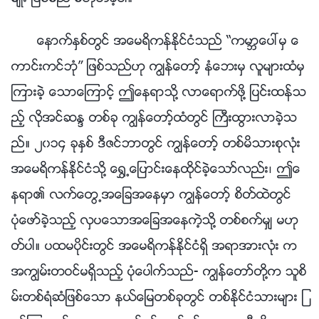
ေနာက္ႏွစ္တြင္ အေမရိကန္ႏိုင္ငံသည္ “ကမာၻေပၚမွ ေ
ကာင္းကင္ဘုံ” ျဖစ္သည္ဟု ကြၽန္ေတာ့္ နံေဘးမွ လူမ်ားထံမွ
ၾကားခဲ့ ေသာေၾကာင့္ ဤေနရာသို႔ လာေရာက္ဖို႔ ျပင္းထန္သ
ည့္ လိုအင္ဆႏၵ တစ္ခု ကြၽန္ေတာ့္ထံတြင္ ႀကီးထြားလာခဲ့သ
ည္။ ၂၀၁၄ ခုႏွစ္ ဒီဇင္ဘာတြင္ ကြၽန္ေတာ့္ တစ္မိသားစုလုံး
အေမရိကန္ႏိုင္ငံသို႔ ေ႐ႊ႕ေျပာင္းေနထိုင္ခဲ့ေသာ္လည္း၊ ဤေ
နရာ၏ လက္ေတြ႕အေျခအေနမွာ ကြၽန္ေတာ့္ စိတ္ထဲတြင္
ပုံေဖာ္ခဲ့သည့္ လွပေသာအေျခအေနကဲ့သို႔ တစ္စက္မွ် မဟု
တ္ပါ။ ပထမပိုင္းတြင္ အေမရိကန္ႏိုင္ငံရွိ အရာအားလုံး က
အကြၽမ္းတဝင္မရွိသည့္ ပုံေပါက္သည္- ကြၽန္ေတာ္တို႔က သူစိ
မ္းတစ္ရံဆံျဖစ္ေသာ နယ္ေျမတစ္ခုတြင္ တစ္ႏိုင္ငံသားမ်ား ျ