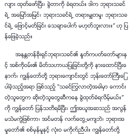
လ်ား ထုတ္ေဖာ္ၿပီး၊ ခြဲတာကို ခံရတယ္။ ဒါက ဘုရားသခင္
ရဲ႕ အေျမာ္အျမင္၊ ဘုရားသခင္ရဲ႕ တရားမွ်တမႈ၊ ဘုရားသခ
င္ရဲ႕ ေျဖာင့္မတ္ျခင္း ေသခ်ာေပါက္ မဟုတ္ဘူးလား။” ဟု ျပ
န္ေျဖခဲ့သည္။
အနႏၲတန္ခိုးရွင္ဘုရားသခင္၏ ႏႈတ္ကပတ္ေတာ္မ်ားႏွ
င့္ အစ္ကိုဝမ္း၏ မိတ္သဟာယျပဳျခင္းတို႔ကို နားေထာင္ၿပီးေ
နာက္၊ ကြၽန္ေတာ္တို႔ ဘုရားေက်ာင္းတြင္ ဘုန္းေတာ္ႀကီးေျ
ပာခဲ့သည့္အရာ ျဖစ္သည့္ “သခင္ႂကြလာတဲ့အခါမွာ ေကာင္း
တဲ့သူေတြက ဆိုးတဲ့သူေတြဆီကေန ခြဲထုတ္ခံရလိမ့္မယ္။”
ကို ကြၽန္ေတာ္ ျပန္သတိရမိၿပီး၊ ဤအယူအဆသည္ အလြန္
မသဲမကြဲျဖစ္ကာ၊ အင္မတန္ လက္ေတြ႕မက်ဘဲ၊ ဘုရားအ
မႈေတာ္၏ စစ္မွန္မႈႏွင့္ လုံးဝ မကိုက္ညီပါ။ ကြၽန္ေတာ္တို႔