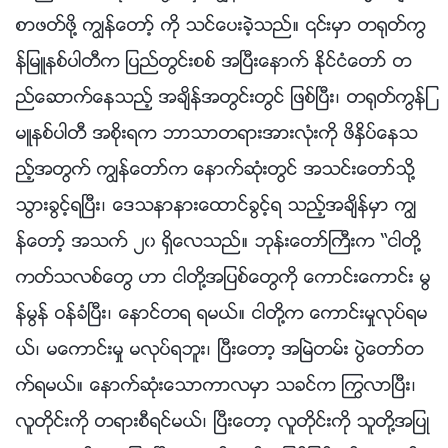
စာဖတ္ဖို႔ ကြၽန္ေတာ့္ ကို သင္ေပးခဲ့သည္။ ၎မွာ တ႐ုတ္ကြ
န္ျမဴနစ္ပါတီက ျပည္တြင္းစစ္ အၿပီးေနာက္ ႏိုင္ငံေတာ္ တ
ည္ေဆာက္ေနသည့္ အခ်ိန္အတြင္းတြင္ ျဖစ္ၿပီး၊ တ႐ုတ္ကြန္ျ
မဴနစ္ပါတီ အစိုးရက ဘာသာတရားအားလုံးကို ဖိႏွိပ္ေနသ
ည့္အတြက္ ကြၽန္ေတာ္က ေနာက္ဆုံးတြင္ အသင္းေတာ္သို႔
သြားခြင့္ရၿပီး၊ ေဒသနာနားေထာင္ခြင့္ရ သည့္အခ်ိန္မွာ ကြၽ
န္ေတာ့္ အသက္ ၂၀ ရွိေလသည္။ ဘုန္းေတာ္ႀကီးက “ငါတို႔
ကတ္သလစ္ေတြ ဟာ ငါတို႔အျပစ္ေတြကို ေကာင္းေကာင္း မြ
န္မြန္ ဝန္ခံၿပီး၊ ေနာင္တရ ရမယ္။ ငါတို႔က ေကာင္းမႈလုပ္ရမ
ယ္၊ မေကာင္းမႈ မလုပ္ရဘူး၊ ၿပီးေတာ့ အၿမဲတမ္း ပြဲေတာ္တ
က္ရမယ္။ ေနာက္ဆုံးေသာကာလမွာ သခင္က ႂကြလာၿပီး၊
လူတိုင္းကို တရားစီရင္မယ္၊ ၿပီးေတာ့ လူတိုင္းကို သူတို႔အျပဳ