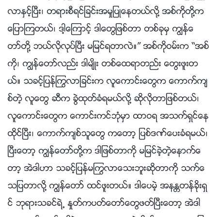
လာႏွင့္ၿပီး၊ တရားစီရင္ျခင္းအမႈျပဳေနတယ္လို႔ အစ္ကိုတို႔က
ေျပာၾကတယ္၊ ဒါ့ေၾကာင့္ ဒါေတြျဖစ္တာ တစ္ခုမွ ကြၽန္ေ
တာ္တို႔ ဘယ္လိုလုပ္ၿပီး မျမင္ရတာလဲ။” အစ္ကိုဝမ္းက “အစ္
ကို၊ ကြၽန္ေတာ္လည္း ဒါမ်ိဳး တစ္ေထရာတည္း ေတြးဖူးတ
ယ္။ သခင့္ျပန္ႂကြလာျခင္းက လူေကာင္းေတြက ေကာက္က်
စ္တဲ့ လူေတြ ဆီက ခြဲထုတ္ခံရမယ္လို႔ ဆိုလိုတာျဖစ္တယ္၊
လူေကာင္းေတြက ေကာင္းကင္ဘုံမွာ ထာဝရ အသက္ရွင္ေန
ထိုင္ၿပီး၊ ေကာက္က်စ္သူေတြ ကေတာ့ ျပစ္ဒဏ္ေပးခံရမယ္၊
ၿပီးေတာ့ ကြၽန္ေတာ္တို႔က ဒါျဖစ္တာကို မျမင္ခဲ့တဲ့ေနာက္ေ
တာ့ အဲဒါဟာ သခင့္ျပန္မႂကြလာေသးဘူးဆိုတာကို သက္ေ
သျပတာလို႔ ကြၽန္ေတာ္ ထင္ဖူးတယ္။ ဒါေပမဲ့ အနႏၲတန္ခိုးရွ
င္ ဘုရားသခင္ရဲ႕ ႏႈတ္ကပတ္ေတာ္ေတြဖတ္ၿပီးေတာ့ အဲဒါ