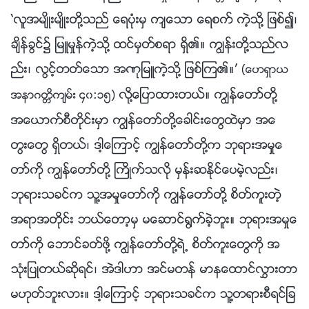
‘လူအမ်ိဳးမ်ိဳးတို႔သည္ ေရပုံးမွ က်ေသာ ေရစက္ ကဲ့သို႔ ျဖစ္၍၊
ခ်ိန္ခြင္၌ ျမဴမႈန္ကဲ့သို႔ ထင္မွတ္စရာ ရွိ၏။ ကြၽန္းတို႔သည္လ
ည္း၊ လြင့္တတ္ေသာ အဏုျမဴကဲ့သို႔ ျဖစ္ၾက၏။’
(ေဟရွာယ
လို႔ေျပာထားတယ္။ ကြၽန္ေတာ္တို႔
အနာဂတၱိက်မ္း ၄၀:၁၅)
အေယာက္စီတိုင္းမွာ ကြၽန္ေတာ္တို႔ေခါင္းေတြထဲမွာ အေ
တြးေတြ ရွိတယ္၊ ဒါ့ေၾကာင့္ ကြၽန္ေတာ္တို႔က ဘုရားအမႈေ
တာ္ကို ကြၽန္ေတာ္တို႔ ႀကိဳက္သလို မွန္းဆႏိုင္ေပမဲ့လည္း၊
ဘုရားသခင္က သူ႔အမႈေတာ္ကို ကြၽန္ေတာ္တို႔ စိတ္ကူးတဲ့
အရာအတိုင္း ဘယ္ေတာ့မွ မေဆာင္႐ြက္ခဲ့ဘူး။ ဘုရားအမႈေ
တာ္ကို ေဘာင္ခတ္ဖို႔ ကြၽန္ေတာ္တို႔ရဲ႕ စိတ္ကူးေတြကို အ
သုံးျပဳတယ္ဆိုရင္၊ အဲဒါဟာ အင္မတန္ မာနေထာင္လႊားတာ
မဟုတ္ဘူးလား။ ဒါ့ေၾကာင့္ ဘုရားသခင္က သူ႔တရားစီရင္ျခ