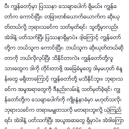
ပီး ကြၽန္ေတာ့္မွာ ျပႆနာ ေသခ်ာေပါက္ ရွိမယ္။ ကြၽန္ေ
တာ္က ေကာင္းၿပီး၊ တျခားတစ္ေယာက္ေယာက္က ဆိုးယု
တ္တယ္လို႔ ဘုရားသခင္က သတ္မွတ္ရင္၊ သူတို႔မွာလည္း
အဲဒါနဲ႔ ပတ္သက္ၿပီး ျပႆနာရွိမွာပဲ။ ဒါ့ေၾကာင့္ ကြၽန္ေတာ္
တို႔က ဘယ္သူက ေကာင္းၿပီး၊ ဘယ္သူက ဆိုးယုတ္တယ္ဆို
တာကို ဘယ္လိုလုပ္ၿပီး သိႏိုင္တာလဲ။ ကြၽန္ေတာ္တို႔လူ
သားေတြက ဒါကို တိုင္းတာဖို႔ အေျခခံမူေတြ ဒါမွမဟုတ္ စံႏႈ
န္းေတြ မရွိတာေၾကာင့္ ကြၽန္ေတာ္တို႔ မသိႏိုင္ဘူး။ ဘုရားသ
ခင္က အမႈအရာေတြကို ဒီနည္းလမ္းနဲ႔ သတ္မွတ္ခဲ့ရင္၊ ကြၽ
န္ေတာ္တို႔က ေသခ်ာေပါက္ကို က်ိဳးႏြံနာခံမွာ မဟုတ္သလို၊
ဘုရားသခင္က တရားမမွ်တသလို မတရားဘူးလို႔ ယုံၾကည္
ရင္း အဲဒါနဲ႔ ပတ္သက္ၿပီး အယူအဆေတြ ရွိမွာပဲ။ အဲဒါေၾကာ