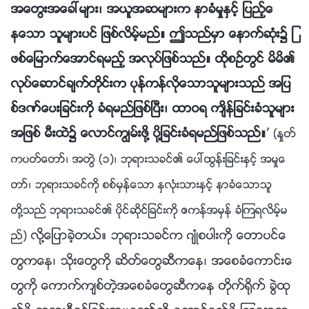
အေတြးအေခၚမ်ား၊ အယူအဆမ်ားက နာခံမႈႏွင့္ ျပည့္ေ
နေသာ သူမ်ားပင္ ျဖစ္လိမ့္မည္။ ဤသည္မွာ ေနာက္ဆုံး၌ ျ
ဖစ္ေျမာက္ေအာင္ရမည့္ အလုပ္ျဖစ္သည္။ ထိုစဥ္တြင္ မိမိ၏
လုပ္ေဆာင္ခ်က္တိုင္းက ပုန္ကန္လိုေသာသူမ်ားသည္ အျပ
စ္ဒဏ္ေပးျခင္းကို ခံရမည္ျဖစ္ၿပီး၊ ထာဝရ က်ိန္ျခင္းခံသူမ်ား
အျဖစ္ မီးထဲ၌ ေလာင္ကြၽမ္းဖို႔ ပို႔ျခင္းခံရမည္ျဖစ္သည္။
’
(ႏႈတ္
ကပတ္ေတာ္၊ အတြဲ (၁)၊ ဘုရားသခင္၏ ေပၚထြန္းျခင္းႏွင့္ အမႈေ
တာ္၊ ဘုရားသခင္ကို စစ္မွန္ေသာ ႏွလုံးသားႏွင့္ နာခံေသာသူ
တို႔သည္ ဘုရားသခင္၏ ပိုင္ဆိုင္ျခင္းကို ဧကန္အမွန္ ခံၾကရလိမ့္မ
လို႔ေျပာခဲ့တယ္။ ဘုရားသခင္က ဂ်ဳံစပါးကို ေတာပင္ေ
ည္)
တြကေန၊ သိုးေတြကို ဆိတ္ေတြဆီကေန၊ အေစခံေကာင္းေ
တြကို ေကာက္က်စ္တဲ့အေစခံေတြဆီကေန တိုက္႐ိုက္ ခြဲထု