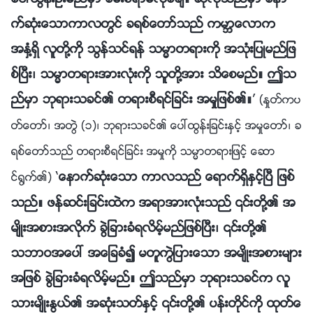
က္ဆုံးေသာကာလတြင္ ခရစ္ေတာ္သည္ ကမာၻေလာက
အႏွံ႔ရွိ လူတို႔ကို သြန္သင္ရန္ သမၼာတရားကို အသုံးျပဳမည္ျဖ
စ္ၿပီး၊ သမၼာတရားအားလုံးကို သူတို႔အား သိေစမည္။ ဤသ
ည္မွာ ဘုရားသခင္၏ တရားစီရင္ျခင္း အမႈျဖစ္၏။
’
(ႏႈတ္ကပ
တ္ေတာ္၊ အတြဲ (၁)၊ ဘုရားသခင္၏ ေပၚထြန္းျခင္းႏွင့္ အမႈေတာ္၊ ခ
ရစ္ေတာ္သည္ တရားစီရင္ျခင္း အမႈကို သမၼာတရားျဖင့္ ေဆာ
‘
ေနာက္ဆုံးေသာ ကာလသည္ ေရာက္ရွိႏွင့္ၿပီ ျဖစ္
င္႐ြက္၏)
သည္။ ဖန္ဆင္းျခင္းထဲက အရာအားလုံးသည္ ၎တို႔၏ အ
မ်ိဳးအစားအလိုက္ ခြဲျခားခံရလိမ့္မည္ျဖစ္ၿပီး၊ ၎တို႔၏
သဘာဝအေပၚ အေျခခံ၍ မတူကြဲျပားေသာ အမ်ိဳးအစားမ်ား
အျဖစ္ ခြဲျခားခံရလိမ့္မည္။ ဤသည္မွာ ဘုရားသခင္က လူ
သားမ်ိဳးႏြယ္၏ အဆုံးသတ္ႏွင့္ ၎တို႔၏ ပန္းတိုင္ကို ထုတ္ေ