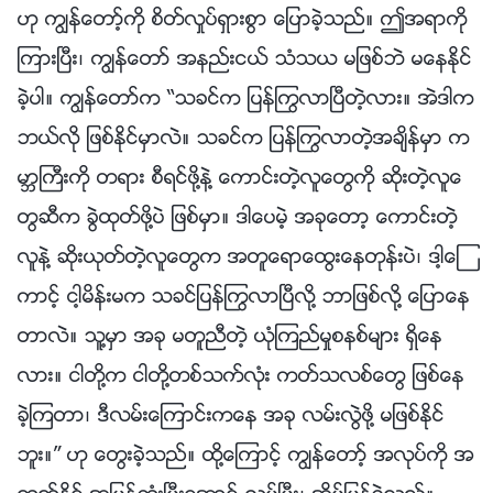
ဟု ကြၽန္ေတာ့္ကို စိတ္လႈပ္ရွားစြာ ေျပာခဲ့သည္။ ဤအရာကို
ၾကားၿပီး၊ ကြၽန္ေတာ္ အနည္းငယ္ သံသယ မျဖစ္ဘဲ မေနႏိုင္
ခဲ့ပါ။ ကြၽန္ေတာ္က “သခင္က ျပန္ႂကြလာၿပီတဲ့လား။ အဲဒါက
ဘယ္လို ျဖစ္ႏိုင္မွာလဲ။ သခင္က ျပန္ႂကြလာတဲ့အခ်ိန္မွာ က
မာၻႀကီးကို တရား စီရင္ဖို႔နဲ႔ ေကာင္းတဲ့လူေတြကို ဆိုးတဲ့လူေ
တြဆီက ခြဲထုတ္ဖို႔ပဲ ျဖစ္မွာ။ ဒါေပမဲ့ အခုေတာ့ ေကာင္းတဲ့
လူနဲ႔ ဆိုးယုတ္တဲ့လူေတြက အတူေရာေထြးေနတုန္းပဲ၊ ဒါ့ေၾ
ကာင့္ ငါ့မိန္းမက သခင္ျပန္ႂကြလာၿပီလို႔ ဘာျဖစ္လို႔ ေျပာေန
တာလဲ။ သူ႔မွာ အခု မတူညီတဲ့ ယုံၾကည္မႈစနစ္မ်ား ရွိေန
လား။ ငါတို႔က ငါတို႔တစ္သက္လုံး ကတ္သလစ္ေတြ ျဖစ္ေန
ခဲ့ၾကတာ၊ ဒီလမ္းေၾကာင္းကေန အခု လမ္းလြဲဖို႔ မျဖစ္ႏိုင္
ဘူး။” ဟု ေတြးခဲ့သည္။ ထို႔ေၾကာင့္ ကြၽန္ေတာ့္ အလုပ္ကို အ