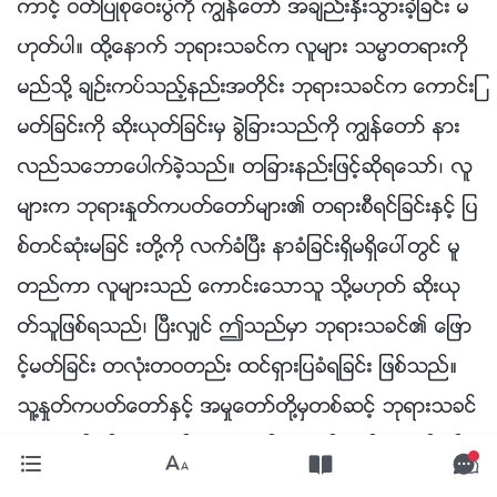
ကာင့္ ဝတ္ျပဳစုေဝးပြဲကို ကြၽန္ေတာ္ အခ်ည္းႏွီးသြားခဲ့ျခင္း မ
ဟုတ္ပါ။ ထို႔ေနာက္ ဘုရားသခင္က လူမ်ား သမၼာတရားကို
မည္သို႔ ခ်ဥ္းကပ္သည့္နည္းအတိုင္း ဘုရားသခင္က ေကာင္းျ
မတ္ျခင္းကို ဆိုးယုတ္ျခင္းမွ ခြဲျခားသည္ကို ကြၽန္ေတာ္ နား
လည္သေဘာေပါက္ခဲ့သည္။ တျခားနည္းျဖင့္ဆိုရေသာ္၊ လူ
မ်ားက ဘုရားႏႈတ္ကပတ္ေတာ္မ်ား၏ တရားစီရင္ျခင္းႏွင့္ ျပ
စ္တင္ဆုံးမျခင္ းတို႔ကို လက္ခံၿပီး နာခံျခင္းရွိမရွိေပၚတြင္ မူ
တည္ကာ လူမ်ားသည္ ေကာင္းေသာသူ သို႔မဟုတ္ ဆိုးယု
တ္သူျဖစ္ရသည္၊ ၿပီးလွ်င္ ဤသည္မွာ ဘုရားသခင္၏ ေျဖာ
င့္မတ္ျခင္း တလုံးတဝတည္း ထင္ရွားျပခံရျခင္း ျဖစ္သည္။
သူ႔ႏႈတ္ကပတ္ေတာ္ႏွင့္ အမႈေတာ္တို႔မွတစ္ဆင့္ ဘုရားသခင္
က ဂ်ဳံစပါးကို ေတာပင္မ်ားမွလည္းေကာင္း၊ သိုးမ်ားကို ဆိ
တ္မ်ားထံမွ လည္းေကာင္း၊ ပညာရွိသတို႔သမီးမ်ားကို မိုက္