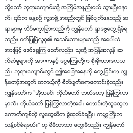
သို႔ေသာ္ ဘုရားေက်ာင္းသို႔ အႀကိမ္အနည္းငယ္ သြားၿပီးေနာ
က္၊ ၎က ေန႔စဥ္ လူ႔အဖြဲ႕အစည္းတြင္ ျဖစ္ပ်က္ေနသည့္ အ
ရာမ်ားမွ သိပ္မကြာျခားသည္ကို ကြၽန္ေတာ္ ရွာေဖြေတြ႕ရွိခဲ့ရ
သည္။ ဝတ္ျပဳၿမဲလူစု၏ အသင္းသားမ်ားသည္ အေပၚယံ
အားျဖင့္ ေဖာ္ေ႐ြၾက ေသာ္လည္း၊ သူတို႔ အျပန္အလွန္ ဆ
က္ဆံမႈမ်ားကို အာဏာႏွင့္ ေငြေၾကးတို႔က စိုးမိုးထားေလသ
ည္။ ဘုရားေက်ာင္းတြင္ ဤအေျခအေနကို ေတြ႕ျခင္းက ကြၽ
န္ေတာ့္အတြက္ တကယ့္ကို စိတ္ပ်က္စရာေကာင္းခဲ့သည္။
ကြၽန္ေတာ္က “အိုသခင္၊ ကိုယ္ေတာ္ ဘယ္ေတာ့ ျပန္ႂကြလာ
မွာလဲ။ ကိုယ္ေတာ္ ျပန္ႂကြလာတဲ့အခါ၊ ေကာင္းတဲ့သူေတြက
ေကာက္က်စ္တဲ့ လူေတြဆီက ခြဲထုတ္ခံရၿပီး၊ ကမာၻႀကီးက
သန္႔စင္ခံရမယ္။” ဟု မိမိဘာသာ ေတြးမိသည္။ ကြၽန္ေတာ္