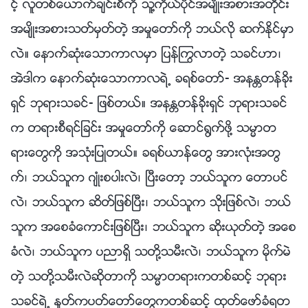
င့္ လူတစ္ေယာက္ခ်င္းစီကို သူ႔ကိုယ္ပိုင္အမ်ိဳးအစားအတိုင္း
အမ်ိဳးအစားသတ္မွတ္တဲ့ အမႈေတာ္ကို ဘယ္လို ဆက္ႏိုင္မွာ
လဲ။ ေနာက္ဆုံးေသာကာလမွာ ျပန္ႂကြလာတဲ့ သခင္ဟာ၊
အဲဒါက ေနာက္ဆုံးေသာကာလရဲ႕ ခရစ္ေတာ္- အနႏၲတန္ခိုး
ရွင္ ဘုရားသခင္- ျဖစ္တယ္။ အနႏၲတန္ခိုးရွင္ ဘုရားသခင္
က တရားစီရင္ျခင္း အမႈေတာ္ကို ေဆာင္႐ြက္ဖို႔ သမၼာတ
ရားေတြကို အသုံးျပဳတယ္။ ခရစ္ယာန္ေတြ အားလုံးအတြ
က္၊ ဘယ္သူက ဂ်ဳံးစပါးလဲ၊ ၿပီးေတာ့ ဘယ္သူက ေတာပင္
လဲ၊ ဘယ္သူက ဆိတ္ျဖစ္ၿပီး၊ ဘယ္သူက သိုးျဖစ္လဲ၊ ဘယ္
သူက အေစခံေကာင္းျဖစ္ၿပီး၊ ဘယ္သူက ဆိုးယုတ္တဲ့ အေစ
ခံလဲ၊ ဘယ္သူက ပညာရွိ သတို႔သမီးလဲ၊ ဘယ္သူက မိုက္မဲ
တဲ့ သတို႔သမီးလဲဆိုတာကို သမၼာတရားကတစ္ဆင့္ ဘုရား
သခင္ရဲ႕ ႏႈတ္ကပတ္ေတာ္ေတြကတစ္ဆင့္ ထုတ္ေဖာ္ခံရတ