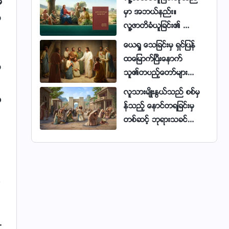
အ
ကိုယ္ေတာ္တိုင္၏ ႏႈတ္က
မွာ အဘယ္နည္း။
မ
ပတ္ေတာ္မ်ားအၾကား ကြဲျ
လူ႔ဇာတိခံယူျခင္း၏ အႏွစ္
ပားျခားနားမႈမ်ား
သာရမွာ အဘယ္နည္း။
ေယရႈ ေသျခင္းမွ ရွင္ျပန္
ထေျမာက္ၿပီးေနာက္
မ
သူ၏တပည့္ေတာ္မ်ား
ကိုေျပာသည့္ စကားမ်ား
လူသားမ်ိဳးႏြယ္သည္ စစ္မွ
တ
န္သည့္ ေနာင္တရျခင္းမွ
တစ္ဆင့္ ဘုရားသခင္၏
သနားက႐ုဏာႏွင့္ သည္း
ခံမႈကို ရယူႏိုင္သည္ (အပို
င္း ၃)