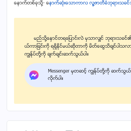
ဘုရားသခင္ကို အပိုင္းသုံးပိုင္း၊ ဇာတိအျဖစ္ေတာ္ သုံးပ
ေနာက္တစ္ခုသို႔-
ေနာက္ဆုံးေသာကာလ လူ႔ဇာတိခံဘုရားသခင္သ
ကြဲေစၿပီး တစ္ပါးတည္းေသာ စစ္မွန္တဲ့ ဘုရားကို ျငင္းေ
ဆင္းခဲ့ခ်ိန္မွာ၊ သူက တစ္ပါးတည္းေသာ စစ္မွန္တဲ့ ဘုရာ
ခတ္အေတာအတြင္းမွာ သူက တစ္ပါးတည္းေသာ စစ္မွန္တဲ့ ဘု
မည္သို႔ေႏွာင္တရေျပာင္းလဲ မွသာလွ်င္ ဘုရားသခင္
ပါးတည္းေသာ စစ္မွန္တဲ့ ဘုရားသခင္က ေက်းဇူးေတာ္ေခတ္မွ
ယ္ကာျခင္းကို ရရွိႏိုင္မယ္ဆိုတာကို မိတ္ေဆြသိခ်င္ပါသလ
ဘုရားတစ္ပါး ျဖစ္လာမွာလဲ။ ဒါက လူသားရဲ႕ ရယ္စရာေကာ
ကြၽန္ုပ္တို႔ကို ခ်က္ခ်င္းဆက္သြယ္ပါ။
သုံးပါးတစ္ဆူနဲ႔ပတ္သက္တဲ့ စိတ္ကူးသာ မွန္ရင္၊ ဘုရားသ
ပါးကို ဘာျဖစ္လို႔ သက္ေသမခံခဲ့တာလဲ။ ၿပီးေတာ့ ပည
Messenger မွတဆင့္ ကြၽန္ုပ္တို႔ကို ဆက္သြယ္
က္ေသမခံခဲ့တာလဲ။ ဗ်ာဒိတ္က်မ္းမွာ သန႔္ရွင္းေသာ ဝ
လိုက္ပါ။
စ္ေလ ဘာျဖစ္လို႔ မရွိရတာလဲ။ ဒါဟာ ဘုရားသခင္ရဲ႕ ဝိ
တို႔က ဘုရားသခင္ဟာ သုံးပါးတစ္ဆူျဖစ္တယ္ဆိုတဲ့ သက္ေသ
ခ်ာႏိုင္တဲ့ နည္းလမ္းပဲ။ ေဖာက္ျပန္ပ်က္စီးတဲ့ လူသာ
မႈၿပီးတဲ့ေနာက္ ရာစုႏွစ္ေတြမွာ သုံးပါးတစ္ဆူနဲ႔ပတ္သက္
စ္ဆူနဲ႔ပတ္သက္တဲ့ စိတ္ကူးက နည္းနည္းမွ မခိုင္လုံသလိ