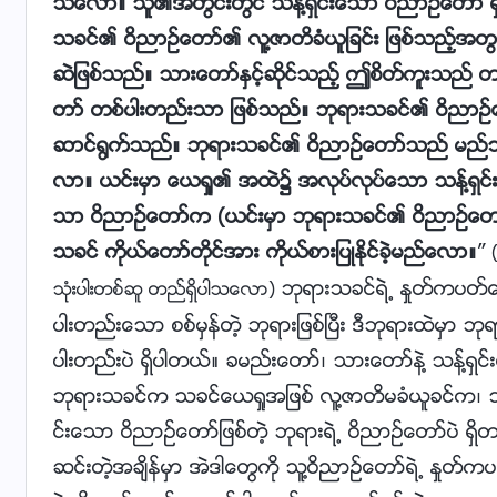
သေလာ။ သူ၏အတြင္းတြင္ သန္႔ရွင္းေသာ ဝိညာဥ္ေတာ္ 
သခင္၏ ဝိညာဥ္ေတာ္၏ လူ႔ဇာတိခံယူျခင္း ျဖစ္သည့္အတြက္
ဆဲျဖစ္သည္။ သားေတာ္ႏွင့္ဆိုင္သည့္ ဤစိတ္ကူးသည္ တက
တာ္ တစ္ပါးတည္းသာ ျဖစ္သည္။ ဘုရားသခင္၏ ဝိညာဥ္ေ
ဆာင္႐ြက္သည္။ ဘုရားသခင္၏ ဝိညာဥ္ေတာ္သည္ မည္သူန
လာ။ ယင္းမွာ ေယရႈ၏ အထဲ၌ အလုပ္လုပ္ေသာ သန္႔ရွင
သာ ဝိညာဥ္ေတာ္က (ယင္းမွာ ဘုရားသခင္၏ ဝိညာဥ္ေတာ္ 
သခင္ ကိုယ္ေတာ္တိုင္အား ကိုယ္စားျပဳႏိုင္ခဲ့မည္ေလာ။
”
ဘုရားသခင္ရဲ႕ ႏႈတ္ကပတ္ေ
သုံးပါးတစ္ဆူ တည္ရွိပါသေလာ)
ပါးတည္းေသာ စစ္မွန္တဲ့ ဘုရားျဖစ္ၿပီး ဒီဘုရားထဲမွာ
ပါးတည္းပဲ ရွိပါတယ္။ ခမည္းေတာ္၊ သားေတာ္နဲ႔ သန႔္ရွင္
ဘုရားသခင္က သခင္ေယရႈအျဖစ္ လူ႔ဇာတိမခံယူခင္က၊ သားေတာ
င္းေသာ ဝိညာဥ္ေတာ္ျဖစ္တဲ့ ဘုရားရဲ႕ ဝိညာဥ္ေတာ္ပဲ ရွ
ဆင္းတဲ့အခ်ိန္မွာ အဲဒါေတြကို သူ႔ဝိညာဥ္ေတာ္ရဲ႕ ႏႈတ