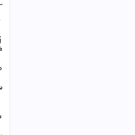
္
ဖ
း
ာ
မ
ေ