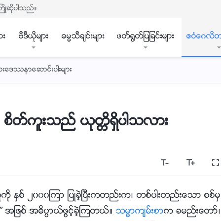
ႀကိဳဆိုပါသည္။
ား
ဗီဒီယိုမ်ား
ဓမၼသီခ်င္းမ်ား
ဖတ္႐ြတ္ျပျခင္းမ်ား
ဧဝံေဂလိတ
းေဒႆနာေဆာင္းပါးမ်ား
သာ စိတ္ကူးသည္ ယုတၱိရွိပါသလား
ကို ႏွစ္ ၂၀၀၀ၾကာ ျပဳခဲ့ၿပီးကတည္းက၊ တစ္ပါးတည္းေသာ စစ္မွ
” အျဖစ္ အဓိပၸာယ္ဖြင့္ခဲ့ၾကတယ္။
သမၼာက်မ္းစာ
က ခမည္းေတာ္၊