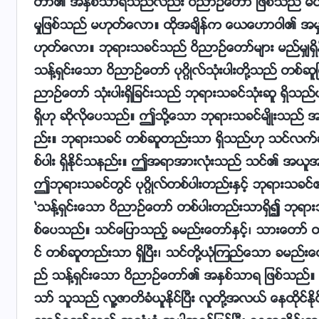
တာ္၏ အႏွစ္သာရသည္လည္း ဝိညာဥ္ေတာ္ ျဖစ္သည္ မ
မႈျဖစ္သည္ မဟုတ္ေလာ။ ထိုအခ်ိန္က ေယေဟာဝါ၏ အမႈက
ဟုတ္ေလာ။ ဘုရားသခင္သည္ ဝိညာဥ္ေတာ္မ်ား မည္မွ်ရွိႏ
သန္႔ရွင္းေသာ ဝိညာဥ္ေတာ္ ပုဂၢိဳလ္သုံးပါးတို႔သည္ တစ္ဆူ
ညာဥ္ေတာ္ သုံးပါးရွိျခင္းသည္ ဘုရားသခင္သုံးဆူ ရွိသ
ရွိဟု ဆိုလိုေပသည္။ ဤသို႔ေသာ ဘုရားသခင္မ်ိဳးသည္ အ
ည္း။ ဘုရားသခင္ တစ္ဆူတည္းသာ ရွိသည္ဟု သင္လက္ခ
စ္ပါး ရွိႏိုင္သနည္း။ ဤအရာအားလုံးသည္ သင္၏ အယ
ဤဘုရားသခင္တြင္ ပုဂၢိဳလ္တစ္ပါးတည္းႏွင့္ ဘုရားသခင
‘သန္႔ရွင္းေသာ ဝိညာဥ္ေတာ္ တစ္ပါးတည္းသာရွိ၍ ဘုရာ
စ္ေပသည္။ သင္ေျပာသည့္ ခမည္းေတာ္ႏွင့္၊ သားေတာ္ တ
င္ တစ္ဆူတည္းသာ ရွိၿပီး၊ သင္တို႔ယုံၾကည္ေသာ ခမည္း
ည္ သန္႔ရွင္းေသာ ဝိညာဥ္ေတာ္၏ အႏွစ္သာရ ျဖစ္သည္။ 
သာ္ သူသည္ လူ႔ဇာတိခံယူႏိုင္ၿပီး လူတို႔အလယ္ ေနထိုင