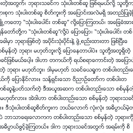
ထားတဲ့အတြက္၊ ဘုရားသခင္က သုံးပါးတစ္ဆူ ျဖစ္ရမယ္လို႔ သူတို႔
်ားစုက သုံးပါးတစ္ဆူ စိတ္ကူးကို အေျပာင္းအလဲမရွိ အတည္ျပဳခဲ့
်ိဳ႕ကေတာ့ “သုံးပါးေပါင္း တစ္ဆူ” လို႔ေျပာၾကတယ္၊ အေျခခံအား
္ေတာ္တို႔က “သုံးပါးတစ္ဆူ”လို႔ပဲ ေျပာေျပာ၊ “သုံးပါးေပါင္း တစ္
ွာ ဘုရားျဖစ္တဲ့ အပိုင္းသုံးပိုင္းနဲ႔ ဖြဲ႕စည္းထားတာ ျဖစ္ၿပီးေ
စ္မွန္တဲ့ ဘုရား မဟုတ္ဘူးလို႔ ေျပာေနတာပါပဲ။ သူတို႔အတူရွိတဲ့
သခင္ျဖစ္မယ္ေပါ့။ ဒါဟာ တကယ္ကို ရယ္စရာေကာင္းတဲ့ အေျပာပ
ဲ့ ဘုရား မဟုတ္ဘူး၊ ဒါမွမဟုတ္ သခင္ေယရႈက တစ္ပါးတည္း
ကယ္ကို ေျပာႏိုင္လား။ သန႔္ရွင္းေသာ ဝိညာဥ္ေတာ္က တစ္ပါးတ
ါးတစ္ဆူနဲ႔ပတ္သက္တဲ့ ဒီအယူအဆက တစ္ပါးတည္းေသာ စစ္မွန္တဲ
ခုပဲ မဟုတ္လား။ အဲဒါဟာ တစ္ပါးတည္းေသာ စစ္မွန္တဲ့ ဘုရားသခင
ား။ ဒီသုံးပါးတစ္ဆူစိတ္ကူးက ဘယ္ေလာက္ လုံးလုံး အဓိပၸာယ္မဲ့
ီလိုနဲ႔ပဲ ဘာသာေရးေလာကက တစ္ပါးတည္းေသာ စစ္မွန္တဲ့ ဘုရားကိ
အျဖစ္ အဓိပၸာယ္ဖြင့္ခဲ့ၾကတယ္။ ဒါက ဘုရားသခင္အတြက္ အရမ္းကို စိ