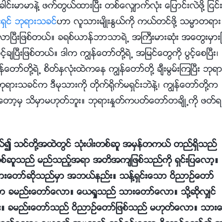
မာမာနဲ႔ ဖက္တြယ္ထားၿပီး တစ္ေလွ်ာက္လုံး ေျပာင္းလဲဖို႔ ျငင္
းရွင္ ဘုရားသခင္
ဟာ လူသားမ်ိဳးႏြယ္ကို ကယ္တင္ဖို႔ သမၼာတရား
ု႔ ႂကြလာၿပီးျဖစ္တယ္။ ခရစ္ယာန္ဘာသာရဲ႕ အႀကီးမားဆုံး အေတြးမွားျ
္ခ်ၿပီးျဖစ္တယ္။ ဒါက ကြၽန္ေတာ္တို႔ရဲ႕ အျမင္ေတြကို ပြင့္ေစၿပီး၊
ာ္တို႔ရဲ႕ စိတ္ႏွလုံးထဲကေန ကြၽန္ေတာ္တို႔ ခ်ီးမြမ္းၾကၿပီး ဘုရာ
ုရားသခင္က ဒီမုသားကို တိုက္႐ိုက္မရွင္းဘဲနဲ႔၊ ကြၽန္ေတာ္တို႔က
ေတာ့မွ သိမွာမဟုတ္ဘူး။ ဘုရားႏႈတ္ကပတ္ေတာ္တခ်ိဳ႕ကို ဖတ္ရ
 သင္တို႔အထဲတြင္ သုံးပါးတစ္ဆူ အမွန္တကယ္ တည္ရွိသည္
သခင္တစ္ဆူသည္ မည္သည့္အရာ အတိအက်ျဖစ္သည္ကို ရွင္းျပေလာ့။
ားေတာ္ဆိုသည္မွာ အဘယ္နည္း။ သန္႔ရွင္းေသာ ဝိညာဥ္ေတာ္
 ခမည္းေတာ္ေလာ။ ေယရႈသည္ သားေတာ္ေလာ။ သို႔ဆိုလွ်င္
ည္း။ ခမည္းေတာ္သည္ ဝိညာဥ္ေတာ္ျဖစ္သည္ မဟုတ္ေလာ။ သား