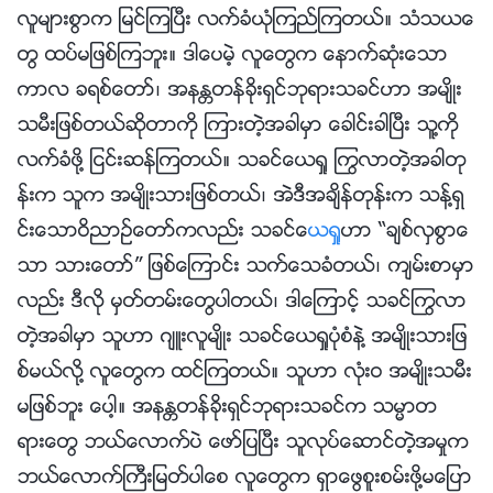
လူမ်ားစြာက ျမင္ၾကၿပီး လက္ခံယုံၾကည္ၾကတယ္။ သံသယေ
တြ ထပ္မျဖစ္ၾကဘူး။ ဒါေပမဲ့ လူေတြက ေနာက္ဆုံးေသာ
ကာလ ခရစ္ေတာ္၊ အနႏၲတန္ခိုးရွင္ဘုရားသခင္ဟာ အမ်ိဳး
သမီးျဖစ္တယ္ဆိုတာကို ၾကားတဲ့အခါမွာ ေခါင္းခါၿပီး သူ႔ကို
လက္ခံဖို႔ ျငင္းဆန္ၾကတယ္။ သခင္ေယရႈ ႂကြလာတဲ့အခါတု
န္းက သူက အမ်ိဳးသားျဖစ္တယ္၊ အဲဒီအခ်ိန္တုန္းက သန္႔ရွ
င္းေသာဝိညာဥ္ေတာ္ကလည္း သခင္
ေယရႈ
ဟာ “ခ်စ္လွစြာေ
သာ သားေတာ္” ျဖစ္ေၾကာင္း သက္ေသခံတယ္၊ က်မ္းစာမွာ
လည္း ဒီလို မွတ္တမ္းေတြပါတယ္၊ ဒါေၾကာင့္ သခင္ႂကြလာ
တဲ့အခါမွာ သူဟာ ဂ်ဴးလူမ်ိဳး သခင္ေယရႈပုံစံနဲ႔ အမ်ိဳးသားျဖ
စ္မယ္လို႔ လူေတြက ထင္ၾကတယ္။ သူဟာ လုံးဝ အမ်ိဳးသမီး
မျဖစ္ဘူး ေပါ့။ အနႏၲတန္ခိုးရွင္ဘုရားသခင္က သမၼာတ
ရားေတြ ဘယ္ေလာက္ပဲ ေဖာ္ျပၿပီး သူလုပ္ေဆာင္တဲ့အမႈက
ဘယ္ေလာက္ႀကီးျမတ္ပါေစ လူေတြက ရွာေဖြစူးစမ္းဖို႔မေျပာ