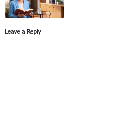
ကို ေတြးဆမိတယ္။ ကိုယ့္တာဝန္ကို ထမ္းေဆာင္တာက အ
ဓိပၸာယ္ရွိတဲ့ အရာတစ္ခုျဖစ္ေပမဲ့၊ ဘာလို႔ ငါ ခဏခဏ မြန္း
က်ပ္ၿပီး ေဝဒနာခံစားေနရတာလဲ။ တာဝန္ထမ္းေဆာင္ေနရ
Leave a Reply
င္းနဲ႔ ဒီလိုအေနအထားမ်ိဳးကို ငါ ဘယ္လိုလုပ္ ေရာက္သြား
တာလဲ လို႔ ေတြးေနမိတယ္။ ေနာက္ပိုင္းမွာ ဘုရားႏႈတ္ကပ
တ္ေတာ္ေတြကို ကြၽန္မ ဖတ္ခဲ့ရတယ္။ “
လူတို႔သည္ ႐ုပ္ပိုင္း
ဆိုင္ရာ သက္သာမႈႏွင့္ ေပ်ာ္႐ႊင္မႈကို စဥ္ဆက္မျပတ္ ရွာေဖြ
လွ်င္၊ ႐ုပ္ပိုင္းဆိုင္ရာ ေပ်ာ္႐ႊင္မႈႏွင့္ သက္သာမႈကို စဥ္ဆက္
မျပတ္ လိုက္စားလွ်င္၊ ဒုကၡမခံလိုလွ်င္ ႐ုပ္ပိုင္းဆိုင္ရာ ဒုကၡ
အနည္းငယ္၊ သူတစ္ပါးတို႔ထက္ အနည္းငယ္ပို၍ ဒုကၡခံျခင္း၊
သို႔မဟုတ္ ပုံမွန္ထက္ အနည္းငယ္ပို၍ အလုပ္ပိသည္ဟု ခံ
စားရျခင္းသည္ပင္ ၎တို႔အား ဖိႏွိပ္ခ်ဳပ္ခ်ယ္မႈကို ခံစားရေစ
လိမ့္မည္။ ဤသည္မွာ ဖိႏွိပ္ခ်ဳပ္ခ်ယ္မႈကို ျဖစ္ေစသည့္အရာ
တစ္ခုျဖစ္သည္။ လူတို႔သည္ ႐ုပ္ပိုင္းဆိုင္ရာ ဒုကၡအနည္းင