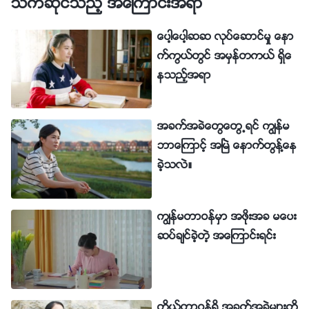
သက္ဆိုင္သည့္ အေၾကာင္းအရာ
ည့္အရာကို လုပ္ေဆာင္သည္ျဖစ္ေစ ဝတ္ေက်တမ္းေက် လု
ပ္ေဆာင္သည္၊ အီးေရာအီးေရာလုပ္သည္၊ ေအးေအးေဆးေ
ေပါ့ေပါ့ဆဆ လုပ္ေဆာင္မႈ ေနာ
က္ကြယ္တြင္ အမွန္တကယ္ ရွိေ
ဆး သြားလာၿပီး ျဖစ္ႏိုင္သည့္အခါတိုင္း အနားယူကာ အခ်ိန္
နသည့္အရာ
ဆြဲၾကသည္။ ဒုတိယအေနျဖင့္ ၎တို႔သည္ အသင္းေတာ္၏
အလုပ္ကို အေရးမစိုက္ၾကေပ။ ၎တို႔အတြက္မူ ထိုသို႔ေသာ
အရာမ်ားကို စိုးရိမ္လိုသူ မည္သူမဆို စိုးရိမ္ႏိုင္သည္။
အခက္အခဲေတြေတြ႕ရင္ ကြၽန္မ
ဘာေၾကာင့္ အၿမဲ ေနာက္တြန႔္ေန
၎တို႔မူ စိုးရိမ္မည္မဟုတ္ေပ။ ၎တို႔သည္ တစ္စုံတစ္ခုအ
ခဲ့သလဲ။
တြက္ စိုးရိမ္သည့္အခါ ယင္းမွာ မိမိတို႔၏ ကိုယ္ပိုင္ ေက်ာ္ၾ
ကားမႈ၊ အက်ိဳးအျမတ္ႏွင့္ ရာထူးတို႔အတြက္သာ ျဖစ္သည္။
၎တို႔အတြက္ အေရးႀကီးသည္မွာ ရာထူး၏ အက်ိဳးေက်းဇူး
ကြၽန္မတာဝန္မွာ အဖိုးအခ မေပး
မ်ားကို ေမြ႕ေလ်ာ္ခံစားႏိုင္ျခင္းသာ ျဖစ္သည္။ တတိယအေ
ဆပ္ခ်င္ခဲ့တဲ့ အေၾကာင္းရင္း
နျဖင့္ ၎တို႔သည္ မိမိတို႔၏ အလုပ္၌ ဆင္းရဲဒုကၡကို ေရွာင္ၾ
ကဥ္ၾကသည္။ ၎တို႔၏ အလုပ္သည္ အနည္းငယ္မွ် ပင္ပန္း
သည္ကိုပင္ ၎တို႔ လက္မခံႏိုင္ဘဲ ပင္ပန္းပါက အလြန္မေ
ကိုယ့္တာဝန္ရွိ အခက္အခဲမ်ားကို