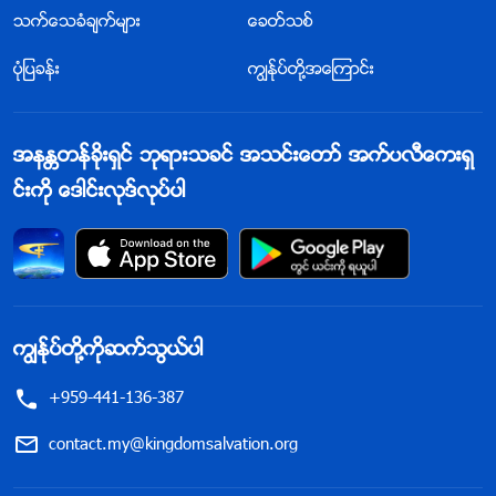
သက္ေသခံခ်က္မ်ား
ထံ လႊဲခ်ၾကသည္။ ၿပီးလွ်င္ ထိုသူက အလုပ္ကို ၿပီးစီးသည့္
ေခတ္သစ္
အခါ ၎တို႔သည္ အရွက္မဲ့စြာျဖင့္ အသီးအပြင့္မ်ားကို ကိုယ္
ပုံျပခန္း
ကြၽန္ုပ္တို႔အေၾကာင္း
တိုင္ ရိတ္သိမ္းၾကသည္။ ဤသည္တို႔မွာ ပ်င္းရိေသာလူ
မ်ား၏ အဓိက လကၡဏာႀကီး ငါးရပ္ ျဖစ္သည္။ သင္
အနႏၲတန္ခိုးရွင္ ဘုရားသခင္ အသင္းေတာ္ အက္ပလီေကးရွ
တို႔သည္ အသင္းေတာ္မ်ားရွိ ေခါင္းေဆာင္မ်ားႏွင့္ အမႈေဆာ
င္းကို ေဒါင္းလုဒ္လုပ္ပါ
င္မ်ားအၾကားတြင္ ထိုသို႔ေသာ ပ်င္းရိသည့္လူမ်ား ရွိမရွိကို စ
စ္ေဆးသင့္သည္။ သင္တို႔ တစ္ဦးကို ေတြ႕ရွိပါက ၎တို႔ကို
ခ်က္ခ်င္း ျဖဳတ္ခ်သင့္သည္။ ပ်င္းရိေသာလူမ်ားသည္ ေခါ
င္းေဆာင္မ်ားအျဖစ္ အလုပ္ေကာင္းေကာင္း လုပ္ေဆာင္ႏိုင္
သေလာ။ ၎တို႔တြင္ မည္သို႔ေသာ အစြမ္းအစရွိသည္ျဖစ္ေ
ကြၽန္ုပ္တို႔ကိုဆက္သြယ္ပါ
စ၊ ၎တို႔၏ လူ႔သဘာဝ အရည္အေသြး မည္သို႔ပင္ျဖစ္ေစ၊
+959-441-136-387
၎တို႔ ပ်င္းရိပါက မိမိတို႔၏ အလုပ္ကို ေကာင္းမြန္စြာ လုပ္ေ
contact.my@kingdomsalvation.org
ဆာင္ႏိုင္မည္မဟုတ္ဘဲ အလုပ္ႏွင့္ အေရးႀကီးေသာ ကိစၥရပ္
မ်ားကို ေႏွာင့္ေႏွးေစလိမ့္မည္။ အသင္းေတာ္၏ အလုပ္သ