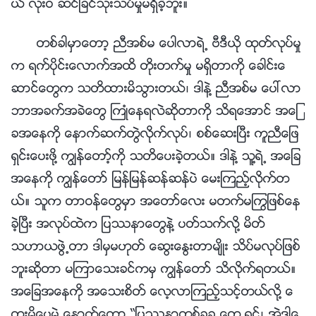
ယ္ လုံးဝ ဆင္ျခင္သုံးသပ္မႈမရွိခဲ့ဘူး။
တစ္ခါမွာေတာ့ ညီအစ္မ ေပါလာရဲ႕ ဗီဒီယို ထုတ္လုပ္မႈ
က ရက္ပိုင္းေလာက္အထိ တိုးတက္မႈ မရွိတာကို ေခါင္းေ
ဆာင္ေတြက သတိထားမိသြားတယ္၊ ဒါနဲ႔ ညီအစ္မ ေပၚလာ
ဘာအခက္အခဲေတြ ႀကဳံေနရလဲဆိုတာကို သိရေအာင္ အေျ
ခအေနကို ေနာက္ဆက္တြဲလိုက္လုပ္၊ စစ္ေဆးၿပီး ကူညီေျဖ
ရွင္းေပးဖို႔ ကြၽန္ေတာ့္ကို သတိေပးခဲ့တယ္။ ဒါနဲ႔ သူ႔ရဲ႕ အေျခ
အေနကို ကြၽန္ေတာ္ ျမန္ျမန္ဆန္ဆန္ပဲ ေမးၾကည့္လိုက္တ
ယ္။ သူက တာဝန္ေတြမွာ အေတာ္ေလး မတက္မႂကြျဖစ္ေန
ခဲ့ၿပီး အလုပ္ထဲက ျပႆနာေတြနဲ႔ ပတ္သက္လို႔ မိတ္
သဟာယဖြဲ႕တာ ဒါမွမဟုတ္ ေဆြးေႏြးတာမ်ိဳး သိပ္မလုပ္ျဖစ္
ဘူးဆိုတာ မၾကာေသးခင္ကမွ ကြၽန္ေတာ္ သိလိုက္ရတယ္။
အေျခအေနကို အေသးစိတ္ ေလ့လာၾကည့္သင့္တယ္လို႔ ေ
တြးမိေပမဲ့ ေနာက္ေတာ့ “ျပႆနာတစ္ခုခု ေတြ႕ရင္၊ အဲဒါေ