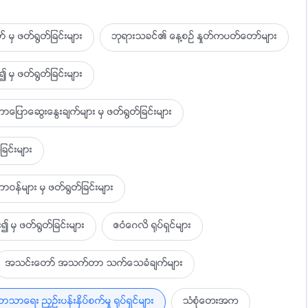
 မွ ဖတ္႐ြတ္ျခင္းမ်ား
ဘုရားသခင္၏ ေန႔စဥ္ ႏႈတ္ကပတ္ေတာ္မ်ား
 မွ ဖတ္႐ြတ္ျခင္းမ်ား
ာေဆြးေႏြးခ်က္မ်ား မွ ဖတ္႐ြတ္ျခင္းမ်ား
ခင္းမ်ား
ဝန္မ်ား မွ ဖတ္႐ြတ္ျခင္းမ်ား
၍ မွ ဖတ္႐ြတ္ျခင္းမ်ား
ဧဝံေဂလိ ႐ုပ္ရွင္မ်ား
အသင္းေတာ္ အသက္တာ သက္ေသခံခ်က္မ်ား
ာသာေရး ညႇဥ္းပန္းႏွိပ္စက္မႈ ႐ုပ္ရွင္မ်ား
သံစုံေတးအက