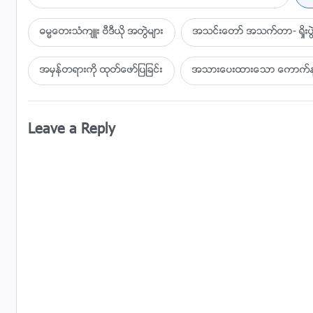
ဓမၼေတးသံက်ဴး ဗီဒီယို အတြဲမ်ား
အသင္းေတာ္ အသက္တာ- ရႈိး
အမွန္တရားကို ထုတ္ေဖာ္ျပျခင္း
အသားေပးထားေသာ ေကာက္ႏုတ္
Leave a Reply