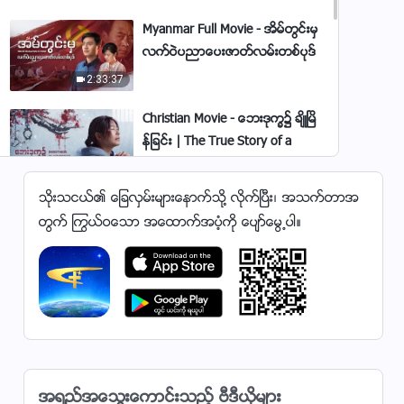
စြမ္းအား ျဖစ္သည္
Myanmar Full Movie - အိမ္တြင္းမွ
လက္ဝဲပညာေပးဇာတ္လမ္းတစ္ပုဒ္
2:33:37
Christian Movie - ေဘးဒုကၡ၌ ခ်ိဳၿမိ
န္ျခင္း | The True Story of a
Christian (Myanmar Subtitles)
1:27:14
သိုးသငယ္၏ ေျခလွမ္းမ်ားေနာက္သို႔ လိုက္ၿပီး၊ အသက္တာအ
Christian Movie - (၁၇)ႏွစ္ ဟုတ္
တြက္ ႂကြယ္ဝေသာ အေထာက္အပံ့ကို ေပ်ာ္ေမြ႕ပါ။
လား၊ မင္း ေတာ္ေတာ္ ဒုကၡေပးတာ
ပဲ။ | The True Story of a
1:00:00
Christian
Myanmar Movie - ေဆာင္းတြင္းန
က္ခ်ိန္ | ဆင္းရဲဒုကၡက ဘုရားသခ
င္၌ သူမ၏ ယုံၾကည္ျခင္းကို အားေ
52:03
ကာင္း
Myanmar Full Movie - ေသရာပါ
အရည္အေသြးေကာင္းသည့္ ဗီဒီယိုမ်ား