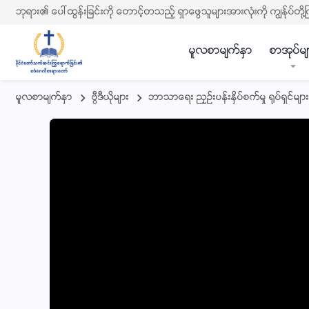
ဘုရား၏ ေပၚထြန္းျခင္းကို ေတာင့္တသည့္ ရွာေဖြသူမ်ားအားလုံးကို ကြၽန္ုပ္တို႔
မူလစာမ်က္ႏွာ
စာအုပ္မ်
မူလစာမ်က္ႏွာ
ဗြီဒီယိုမ်ား
ဘာသာေရး ညႇဥ္းပန္းႏွိပ္စက္မႈ ႐ုပ္ရွင္မ်ား