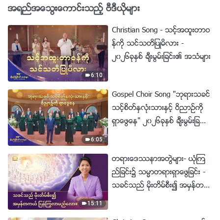
အရည္အေသြးေကာင္းသည့္ ဗီဒီယိုမ်ား
Christian Song - သင့္အထူးတာဝ
န္ကို သင္သတိျပဳမိလား -
၂၀၂၆ခုႏွစ္ ခ်ီးမြမ္းျခင္း၏ အသံမ်ား
6:10
Gospel Choir Song "ဘုရားသခင္
သင့္စိတ္ႏွလုံးသားႏွင့္ ဝိညာဥ္ကို
ရွာေဖြေန" ၂၀၂၆ခုႏွစ္ ခ်ီးမြမ္းျခ
င္း၏ အသံမ်ား
6:05
တရားေဒႆနာအတြဲမ်ား- ယုံၾက
ည္ျခင္း၌ သမၼာတရားရွာေဖြျခင္း -
သခင္သည္ မိုးတိမ္စီး၍ အမွန္တက
ယ္ ျပန္ႂကြလာမည္ေလာ။
15:11