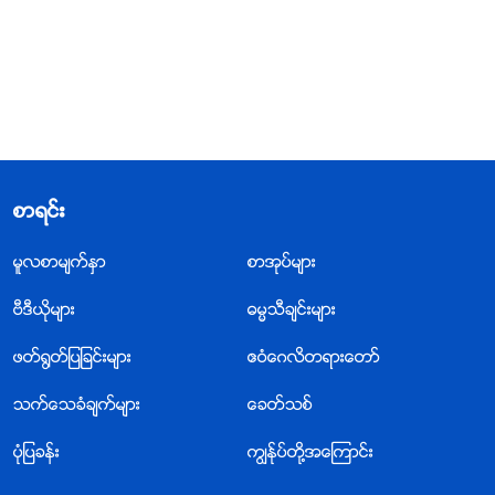
စာရင္း
မူလစာမ်က္ႏွာ
စာအုပ္မ်ား
ဗီဒီယိုမ်ား
ဓမၼသီခ်င္းမ်ား
ဖတ္႐ြတ္ျပျခင္းမ်ား
ဧဝံေဂလိတရားေတာ္
သက္ေသခံခ်က္မ်ား
ေခတ္သစ္
ပုံျပခန္း
ကြၽန္ုပ္တို႔အေၾကာင္း