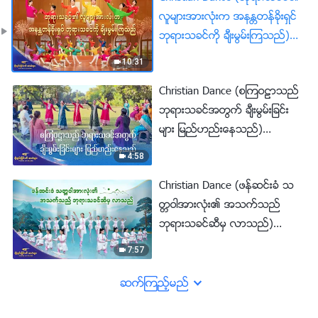
လူမ်ားအားလုံးက အနႏၲတန္ခိုးရွင္
ဘုရားသခင္ကို ခ်ီးမြမ္းၾကသည္)
၂၀၂၆ခုႏွစ္ ခ်ီးမြမ္းျခင္း၏ အသံ
10:31
မ်ား
Christian Dance (စၾကဝဠာသည္
ဘုရားသခင္အတြက္ ခ်ီးမြမ္းျခင္း
မ်ား ျမည္ဟည္းေနသည္)
၂၀၂၆ခုႏွစ္ ခ်ီးမြမ္းျခင္း၏ အသံ
4:58
မ်ား
Christian Dance (ဖန္ဆင္းခံ သ
တၱဝါအားလုံး၏ အသက္သည္
ဘုရားသခင္ဆီမွ လာသည္)
၂၀၂၆ခုႏွစ္ ခ်ီးမြမ္းျခင္း၏ အသံ
7:57
မ်ား
ဆက္ၾကည့္မည္