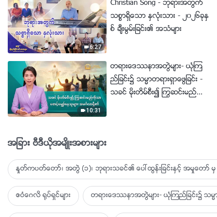
Christian Song - ဘုရားအတြက္
သစၥာရွိေသာ ႏွလုံးသား - ၂၀၂၆ခုႏွ
စ္ ခ်ီးမြမ္းျခင္း၏ အသံမ်ား
6:27
တရားေဒႆနာအတြဲမ်ား- ယုံၾက
ည္ျခင္း၌ သမၼာတရားရွာေဖြျခင္း -
သခင္ မိုးတိမ္စီး၍ ႂကြဆင္းမည္ကို
သာ ေစာင့္ေမွ်ာ္ေနသူမ်ား အမဂၤ
10:31
လာရွိ၏
အျခား ဗီဒီယိုအမ်ိဳးအစားမ်ား
ႏႈတ္ကပတ္ေတာ္၊ အတြဲ (၁)၊ ဘုရားသခင္၏ ေပၚထြန္းျခင္းႏွင့္ အမႈေတာ္ မွ 
ဧဝံေဂလိ ႐ုပ္ရွင္မ်ား
တရားေဒႆနာအတြဲမ်ား- ယုံၾကည္ျခင္း၌ သမၼာ