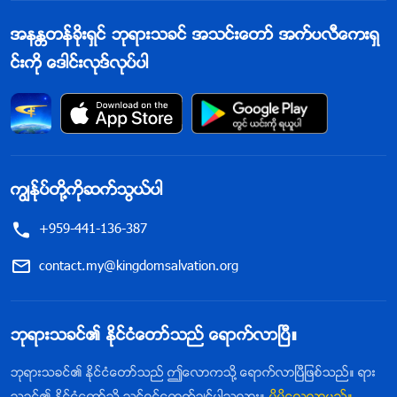
အနႏၲတန္ခိုးရွင္ ဘုရားသခင္ အသင္းေတာ္ အက္ပလီေကးရွ
င္းကို ေဒါင္းလုဒ္လုပ္ပါ
ကြၽန္ုပ္တို႔ကိုဆက္သြယ္ပါ
+959-441-136-387
contact.my@kingdomsalvation.org
ဘုရားသခင္၏ ႏိုင္ငံေတာ္သည္ ေရာက္လာၿပီ။
ဘုရားသခင္၏ ႏိုင္ငံေတာ္သည္ ဤေလာကသို႔ ေရာက္လာၿပီျဖစ္သည္။ ရား