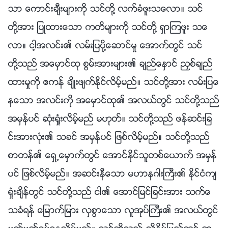
သာ ေကာင္းခ်ီးမ်ားကို သင္တို႔ လက္ခံဖူးသေလာ။ သင္
တို႔အား ျပဳထားေသာ ကတိမ်ားကို သင္တို႔ ရွာၾကဖူး သေ
လာ။ ငါ့အလင္း၏ လမ္းျပပို႔ေဆာင္မႈ ေအာက္တြင္ သင္
တို႔သည္ အေမွာင္ထု စြမ္းအားမ်ား၏ ခ်ည္ေႏွာင္ ညႇစ္ခ်ည္
ထားမႈကို ဧကန္ ခ်ိဳးဖ်က္ႏိုင္လိမ့္မည္။ သင္တို႔အား လမ္းျပေ
နေသာ အလင္းကို အေမွာင္ထု၏ အလယ္တြင္ သင္တို႔သည္
အမွန္ပင္ ဆုံးရႈံးလိမ့္မည္ မဟုတ္။ သင္တို႔သည္ ဖန္ဆင္းျခ
င္းအားလုံး၏ သခင္ အမွန္ပင္ ျဖစ္လိမ့္မည္။ သင္တို႔သည္
စာတန္၏ ေရွ႕ေမွာက္တြင္ ေအာင္ႏိုင္သူတစ္ေယာက္ အမွန္
ပင္ ျဖစ္လိမ့္မည္။ အဆင္းနီေသာ မဟာနဂါးႀကီး၏ ႏိုင္ငံက်
ရႈံးခ်ိန္တြင္ သင္တို႔သည္ ငါ၏ ေအာင္ျမင္ျခင္းအား သက္ေ
သခံရန္ ေျမာက္ျမား လွစြာေသာ လူအုပ္ႀကီး၏ အလယ္တြင္