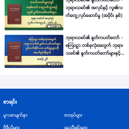
ဘုရားသခင္၏ ႏႈတ္ကပတ္ေတာ္ -
ဘုရားသခင္၏ အလုပ္ႏွင့္ လူ၏လ
က္ေတြ႕လုပ္ေဆာင္မႈ (အပိုင္း ႏွစ္)
51:25
ဘုရားသခင္၏ ႏႈတ္ကပတ္ေတာ္ -
စၾကဝဠာ တစ္ခုလုံးအတြက္ ဘုရား
သခင္၏ ႏႈတ္ကပတ္ေတာ္မ်ားႏွင့္
သက္ဆိုင္ေသာ နက္နဲမႈမ်ားကို အန
25:34
က္ဖြင့္ဆိုခ်က္- အခန္း ၂၆
စာရင္း
မူလစာမ်က္ႏွာ
စာအုပ္မ်ား
ဗီဒီယိုမ်ား
ဓမၼသီခ်င္းမ်ား