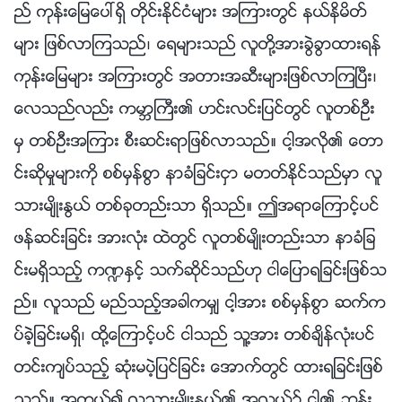
ည္ ကုန္းေျမေပၚရွိ တိုင္းႏိုင္ငံမ်ား အၾကားတြင္ နယ္နိမိတ္
မ်ား ျဖစ္လာၾကသည္၊ ေရမ်ားသည္ လူတို႔အားခြဲခြာထားရန္
ကုန္းေျမမ်ား အၾကားတြင္ အတားအဆီးမ်ားျဖစ္လာၾကၿပီး၊
ေလသည္လည္း ကမာၻႀကီး၏ ဟင္းလင္းျပင္တြင္ လူတစ္ဦး
မွ တစ္ဦးအၾကား စီးဆင္းရာျဖစ္လာသည္။ ငါ့အလို၏ ေတာ
င္းဆိုမႈမ်ားကို စစ္မွန္စြာ နာခံျခင္းငွာ မတတ္ႏိုင္သည္မွာ လူ
သားမ်ိဳးႏြယ္ တစ္ခုတည္းသာ ရွိသည္။ ဤအရာေၾကာင့္ပင္
ဖန္ဆင္းျခင္း အားလုံး ထဲတြင္ လူတစ္မ်ိဳးတည္းသာ နာခံျခ
င္းမရွိသည့္ က႑ႏွင့္ သက္ဆိုင္သည္ဟု ငါေျပာရျခင္းျဖစ္သ
ည္။ လူသည္ မည္သည့္အခါကမွ် ငါ့အား စစ္မွန္စြာ ဆက္က
ပ္ခဲ့ျခင္းမရွိ၊ ထို႔ေၾကာင့္ပင္ ငါသည္ သူ႔အား တစ္ခ်ိန္လုံးပင္
တင္းက်ပ္သည့္ ဆုံးမပဲ့ျပင္ျခင္း ေအာက္တြင္ ထားရျခင္းျဖစ္
သည္။ အကယ္၍ လူသားမ်ိဳးႏြယ္၏ အလယ္၌ ငါ၏ ဘုန္း