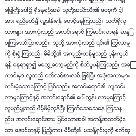
ေျမႀကီးေပၚ၌ ရွိေနစဥ္အခါ သူတို႔အသီးသီး၏ ေဝစုကို ငါ့
အား ရည္မွတ္၍ လႉဒါန္းရန္ ေစာင့္ေနၾကသည္။ သက္ရွိလူ
သားမ်ား အားလုံးသည္ အလင္းေရာင္ ႂကြဆင္းလာရန္ ဆႏၵျ
ပဳၾကေသာ္ျငားလည္း၊ သူတို႔ အားလုံးသည္ ၎၏ ႂကြလာမႈ
ကို စိုး႐ြံ႕ၾကသည္၊ မိမိတို႔၏ အက်ည္းတန္မႈသည္ ပုန္းကြယ္
ရန္ ေနရာရွာ၍ မေတြ႕ေတာ့မည္ကို စိတ္ပူပန္ၾကသည္၊ အေၾ
ကာင္းမွာ လူသည္ ဝတ္လစ္စားလစ္ ျဖစ္ၿပီး အဖုံးအကာမ်ား
ကင္းမဲ့ေသာေၾကာင့္ ျဖစ္သည္။ အလင္းေရာင္၏ က်ဆင္း
လာမႈေၾကာင့္ႏွင့္ အလင္းေရာင္၏ ေပၚထြန္း လာမႈေၾကာင့္
လူမည္မွ်သည္ ဖိမ့္ဖိမ့္တုန္ၿပီး ၾကက္ေသေသေန ၾကသန
ည္း။ အလင္းေရာင္အား ျမင္ေသာအခါ အကန္႔အသတ္မဲ့ေ
သာ ေနာင္တႏွင့္ ျပည့္ကာ၊ မိမိတို႔၏ မသန္႔ရွင္းမႈကို စက္ဆု