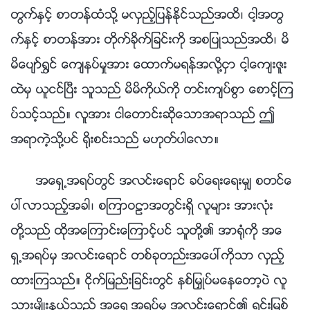
တြက္ႏွင့္ စာတန္ထံသို႔ မလွည့္ျပန္ႏိုင္သည္အထိ၊ ငါ့အတြ
က္ႏွင့္ စာတန္အား တိုက္ခိုက္ျခင္းကို အစျပဳသည္အထိ၊ မိ
မိေပ်ာ္႐ႊင္ ေက်နပ္မႈအား ေထာက္မရန္အလို႔ငွာ ငါ့ေက်းဇူး
ထဲမွ ယူငင္ၿပီး သူသည္ မိမိကိုယ္ကို တင္းက်ပ္စြာ ေစာင့္ၾက
ပ္သင့္သည္။ လူအား ငါေတာင္းဆိုေသာအရာသည္ ဤ
အရာကဲ့သို႔ပင္ ႐ိုးစင္းသည္ မဟုတ္ပါေလာ။
အေရွ႕အရပ္တြင္ အလင္းေရာင္ ခပ္ေရးေရးမွ် စတင္ေ
ပၚလာသည့္အခါ၊ စၾကာဝဠာအတြင္းရွိ လူမ်ား အားလုံး
တို႔သည္ ထိုအေၾကာင္းေၾကာင့္ပင္ သူတို႔၏ အာ႐ုံကို အေ
ရွ႕အရပ္မွ အလင္းေရာင္ တစ္ခုတည္းအေပၚကိုသာ လွည့္
ထားၾကသည္။ ငိုက္ျမည္းျခင္းတြင္ နစ္ျမႇဳပ္မေနေတာ့ပဲ လူ
သားမ်ိဳးႏြယ္သည္ အေရွ႕အရပ္မွ အလင္းေရာင္၏ ရင္းျမစ္