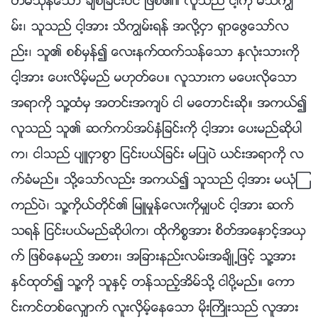
တ္မသုန္ေသာ ခ်စ္ျခင္းပင္ ျဖစ္၏။ လူသည္ ငါ့ကို မသိကြၽ
မ္း၊ သူသည္ ငါ့အား သိကြၽမ္းရန္ အလို႔ငွာ ရွာေဖြေသာ္လ
ည္း၊ သူ၏ စစ္မွန္၍ ေလးနက္ထက္သန္ေသာ ႏွလုံးသားကို
ငါ့အား ေပးလိမ့္မည္ မဟုတ္ေပ။ လူသားက မေပးလိုေသာ
အရာကို သူ႔ထံမွ အတင္းအက်ပ္ ငါ မေတာင္းဆို။ အကယ္၍
လူသည္ သူ၏ ဆက္ကပ္အပ္ႏွံျခင္းကို ငါ့အား ေပးမည္ဆိုပါ
က၊ ငါသည္ ပ်ဴငွာစြာ ျငင္းပယ္ျခင္း မျပဳပဲ ယင္းအရာကို လ
က္ခံမည္။ သို႔ေသာ္လည္း အကယ္၍ သူသည္ ငါ့အား မယုံၾ
ကည္ပဲ၊ သူ႔ကိုယ္တိုင္၏ ျမဴမႈန္ေလးကိုမွ်ပင္ ငါ့အား ဆက္
သရန္ ျငင္းပယ္မည္ဆိုပါက၊ ထိုကိစၥအား စိတ္အေႏွာင့္အယွ
က္ ျဖစ္ေနမည့္ အစား၊ အျခားနည္းလမ္းအခ်ိဳ႕ျဖင့္ သူ႔အား
ႏွင္ထုတ္၍ သူ႔ကို သူႏွင့္ တန္သည့္အိမ္သို႔ ငါပို႔မည္။ ေကာ
င္းကင္တစ္ေလွ်ာက္ လူးလွိမ့္ေနေသာ မိုးႀကိဳးသည္ လူအား