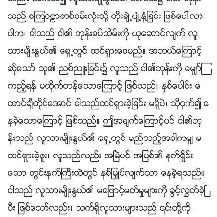
သည္ စၾကဝဠာတစ္ဝွမ္းလုံးသို႔ တိုးခ်ဲ႕ပ်ံ႕ႏွံ႔ျခင္း ျဖစ္ေပၚလာ
ပါက၊ ငါသည္ ငါ၏ ဘုန္းခပ္သိမ္းကို ယူေဆာင္လ်က္ လူ
သားမ်ိဳးႏြယ္၏ ေရွ႕တြင္ ထင္ရွားေစမည္။ အဘယ္ေၾကာင့္
ဆိုေသာ္ သူ၏ ညစ္ညဴးျခင္း၌ လူသည္ ငါ၏ဘုန္းကို ေမွ်ာ္ၾ
ကည့္ရန္ မထိုက္တန္ေသာေၾကာင့္ ျဖစ္သည္၊ ႏွစ္ေပါင္း ေ
ထာင္ခ်ီတိုင္ေအာင္ ငါသည္ထင္ရွားခဲ့ျခင္း မရွိပဲ၊ သိုဝွက္၍ ေ
နခဲ့ေသာေၾကာင့္ ျဖစ္သည္။ ဤအခ်က္ေၾကာင့္ပင္ ငါ၏ဘု
န္းသည္ လူသားမ်ိဳးႏြယ္၏ ေရွ႕တြင္ မည္သည့္အခါကမွ် မ
ထင္ရွားခဲ့ဖူး၊ လူသည္လည္း အၿမဲပင္ အျပစ္၏ နက္ရႈိင္း
ေသာ တြင္းနက္ႀကီးထဲတြင္ နစ္ျမႇဳပ္လ်က္သာ ေနခဲ့ရသည္။
ငါသည္ လူသားမ်ိဳးႏြယ္၏ မေျဖာင့္မတ္မႈမ်ားကို ခြင့္လႊတ္ခဲ့ၿ
ပီး ျဖစ္ေသာ္လည္း၊ သက္ရွိလူသားမ်ားသည္ ၎တို႔ကို