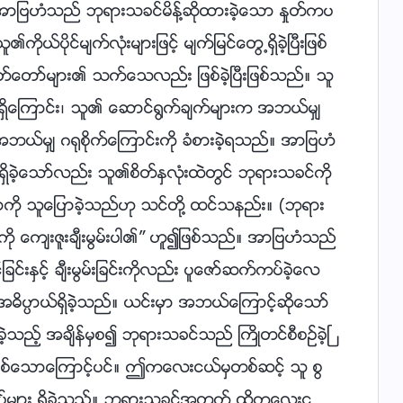
။ အာျဗဟံသည္ ဘုရားသခင္မိန္႔ဆိုထားခဲ့ေသာ ႏႈတ္ကပ
ိုယ္ပိုင္မ်က္လုံးမ်ားျဖင့္ မ်က္ျမင္ေတြ႕ရွိခဲ့ၿပီးျဖစ္
ကပတ္ေတာ္မ်ား၏ သက္ေသလည္း ျဖစ္ခဲ့ၿပီးျဖစ္သည္။ သူ
ၾကာင္း၊ သူ၏ ေဆာင္႐ြက္ခ်က္မ်ားက အဘယ္မွ်
အဘယ္မွ် ဂ႐ုစိုက္ေၾကာင္းကို ခံစားခဲ့ရသည္။ အာျဗဟံ
းရွိခဲ့ေသာ္လည္း သူ၏စိတ္ႏွလုံးထဲတြင္ ဘုရားသခင္ကို
ာကို သူေျပာခဲ့သည္ဟု သင္တို႔ ထင္သနည္း။ (ဘုရား
္ကို ေက်းဇူးခ်ီးမြမ္းပါ၏” ဟူ၍ျဖစ္သည္။ အာျဗဟံသည္
င့္ ခ်ီးမြမ္းျခင္းကိုလည္း ပူေဇာ္ဆက္ကပ္ခဲ့ေလ
ပၸာယ္ရွိခဲ့သည္။ ယင္းမွာ အဘယ္ေၾကာင့္ဆိုေသာ္
ည့္ အခ်ိန္မွစ၍ ဘုရားသခင္သည္ ႀကိဳတင္စီစဥ္ခဲ့ၿ
ီး ျဖစ္ေသာေၾကာင့္ပင္။ ဤကေလးငယ္မွတစ္ဆင့္ သူ စြ
ရပ္မ်ား ရွိခဲ့သည္။ ဘုရားသခင္အတြက္ ထိုကေလးင