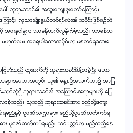
ူ႔အေပၚ ဘုရားသခင္၏ အထူးေက်းဇူးေတာ္ေၾကာင့္၊
့္၊ လူသားမ်ိဳးႏြယ္တစ္ရပ္လုံး၏ သမိုင္းျဖစ္စဥ္ထဲ
ိုးႏွင့္ အေရးပါမႈက သာမန္ထက္လြန္ကဲခဲ့သည္၊ သာမန္ထ
္ေလာ။ မဟုတ္ေပ။ အေရးပါေသာအပိုင္းက မစတင္ရေသးေ
ျဗဟံသည္ ဣဇာက္ကို ဘုရားသခင္မိန္႔မွာခဲ့ၿပီး ေတာ
ထိုႏွစ္ကာလမ်ားအေတာအတြင္း သူ၏ ေန႔စဥ္အသက္တာ၌ အာျ
င္းကင္ဘုံရွိ ဘုရားသခင္၏ အေၾကာင္းအရာမ်ားကို ေျ
ည္လာခဲ့သည္။ သူသည္ ဘုရားသခင္အား မည္သို႔ေက်း
႔နာခံရမည္ႏွင့္ ပူေဇာ္သကၠာမ်ား မည္သို႔ပူေဇာ္ဆက္ကပ္ရ
ားအား ပူေဇာ္ဆက္ကပ္ရမည္၊ ယဇ္ပလႅင္က မည္သည့္ေန