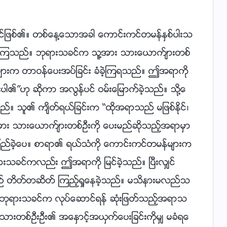
ဳပင္ျဖစ္၏။ တစ္ေန႔ေသာအခါ ေကာင္းကင္တမန္ႏွစ္ပါးသ
လာခဲ့ၾကသည္။ ဘုရားသခင္က သူ႔အား သားေယာက္်ားတစ္
မ်ားက တာဝန္ေပးအပ္ျခင္း ခံခဲ့ၾကရသည္။ ဤအရာကို
္းပါ၏”ဟု ဆိုကာ အလြန္ပင္ ဝမ္းေျမာက္ခဲ့သည္။ သို႔ေ
။ သူ၏ က်ိတ္ရယ္ျခင္းက “ထိုအရာသည္ မျဖစ္ႏိုင္၊
န္ုပ္အား သားေယာက္်ားတစ္ဦးကို ေပးမည္ဆိုသည့္အရာမွာ
ံၾကည္ခဲ့ေပ။ စာရာ၏ ရယ္သံကို ေကာင္းကင္တမန္မ်ားက
ုရားသခင္ကလည္း ဤအရာကို ျမင္ခဲ့သည္။ ၿပီးလွ်င္
ည္ တိတ္တဆိတ္ ၾကည့္ရႈေနခဲ့သည္။ မသိနားမလည္သ
ာ္ ဘုရားသခင္က လုပ္ေဆာင္ရန္ ဆုံးျဖတ္သည့္အရာသ
သားတစ္ဦးဦး၏ အေႏွာင့္အယွက္ေပးျခင္းကိုမွ် မခံရေ