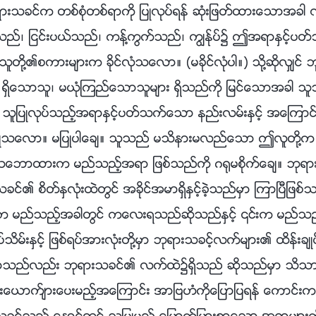
ားသခင္က တစ္စုံတစ္ရာကို ျပဳလုပ္ရန္ ဆုံးျဖတ္ထားေသာအခါ လူတခ
္သည္၊ ျငင္းပယ္သည္၊ ကန္႔ကြက္သည္၊ ကြၽန္ုပ္၌ ဤအရာႏွင့္ပတ
ုသူတို႔၏စကားမ်ားက ခိုင္လုံသေလာ။ (မခိုင္လုံပါ။) သို႔ဆို
ရွိေသာသူ၊ မယုံၾကည္ေသာသူမ်ား ရွိသည္ကို ျမင္ေသာအခါ သူသည္
း သူျပဳလုပ္သည့္အရာႏွင့္ပတ္သက္ေသာ နည္းလမ္းႏွင့္ အေၾကာင္
႔ျပဳသေလာ။ မျပဳပါေခ်။ သူသည္ မသိနားမလည္ေသာ ဤလူတို႔က ျ
 သေဘာထားက မည္သည့္အရာ ျဖစ္သည္ကို ဂ႐ုမစိုက္ေခ်။ ဘုရာ
ခင္၏ စိတ္ႏွလုံးထဲတြင္ အခိုင္အမာရွိႏွင့္ခဲ့သည္မွာ ၾကာၿပီျ
က မည္သည့္အခါတြင္ ကေလးရသည္ဆိုသည္ႏွင့္ ၎က မည္သည့္
သိမ္းႏွင့္ ျဖစ္ရပ္အားလုံးတို႔မွာ ဘုရားသခင့္လက္မ်ား၏ ထိန္း
ာသည္လည္း ဘုရားသခင္၏ လက္ထဲ၌ရွိသည္ ဆိုသည္မွာ သိသ
းေယာက္်ားေပးမည့္အေၾကာင္း အာျဗဟံကိုေျပာျပရန္ ေကာင္းက