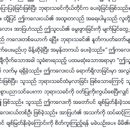
ျပာျပခဲ့ျခင္းျဖစ္ၿပီး ဘုရားသခင္ကိုယ္တိုင္က ေပးခဲ့ျခင္းျဖစ္
 ထို႔ျပင္ ဤကေလးငယ္၏ အထူးတလည္ အေရးပါမႈသည္ လူတို႔၏ 
လာ။ အာျဗဟံသည္ ဤသူငယ္၏ ေမြးဖြားျခင္းကို မ်က္ျမင္ေတြ႕ရ
ည္ ကေလးတစ္ေယာက္ ရၿပီ။ ဘုရားသခင္၏ ႏႈတ္ကပတ္ေတာ္မ်ားက 
္ေပးမည္ဟု မိန္႔ဆိုခဲ့ၿပီး အမွန္တကယ္ ေပးခဲ့သည္။” ဤကေလးေမ
့ ခ်ီလိုက္ေသာအခါ သူခံစားရသည့္ ပထမဆုံးေသာအရာမွာ “ဤသူင
လက္မွ ရရွိခဲ့သည္။ ဤကေလးငယ္ ေရာက္ရွိလာျခင္းမွာ အလြန္
ခင္းျဖစ္ၿပီး၊ သူသည္ ဘုရားသခင္ထံမွလာျခင္း ျဖစ္ေသာေၾကာင့္ သူ႔ကိ
စြာပညာသင္ေပးကာ ဘုရားသခင္ကို ဝတ္ျပဳကိုးကြယ္ေစၿပီးလွ်
 ျဖစ္သည္။ သူသည္ ဤကေလးကို အေတာ္ပင္ ခ်စ္ျမတ္ႏိုးခဲ့သေလ
လးငယ္တစ္ဦး ျဖစ္ခဲ့သည္။ အာျဗဟံ၏ အသက္ကို ထပ္ဆင့္ၾက
္ ခ်စ္ျမတ္ႏိုးခဲ့ေၾကာင္းကို စိတ္ကူးၾကည့္ရန္ မခဲယဥ္းေပ။ 