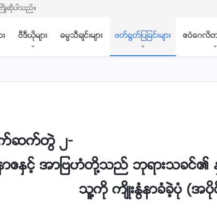
ႀကိဳဆိုပါသည္။
ား
ဗီဒီယိုမ်ား
ဓမၼသီခ်င္းမ်ား
ဖတ္႐ြတ္ျပျခင္းမ်ား
ဧဝံေဂလိတ
က္ဆက္တြဲ ၂-
ာဧႏွင့္ အာျဗဟံတို႔သည္ ဘုရားသခင္၏ ႏႈ
သူ႔ကို က်ိဳးႏြံနာခံခဲ့ပုံ (အပိ