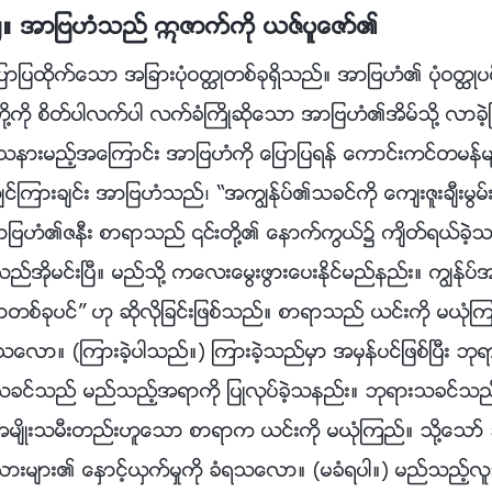
။ အာျဗဟံသည္ ဣဇာက္ကို ယဇ္ပူေဇာ္၏
ပာျပထိုက္ေသာ အျခားပုံဝတၳဳတစ္ခုရွိသည္။ အာျဗဟံ၏ ပုံဝတၳ
ို႔ကို စိတ္ပါလက္ပါ လက္ခံႀကိဳဆိုေသာ အာျဗဟံ၏အိမ္သို႔ 
သနားမည့္အေၾကာင္း အာျဗဟံကို ေျပာျပရန္ ေကာင္းကင္တမန္
်င္ၾကားခ်င္း အာျဗဟံသည္၊ “အကြၽန္ုပ္၏သခင္ကို ေက်းဇူးခ်ီးမြမ
ျဗဟံ၏ဇနီး စာရာသည္ ၎တို႔၏ ေနာက္ကြယ္၌ က်ိတ္ရယ္ခဲ့သည္
ပ္သည္အိုမင္းၿပီ။ မည္သို႔ ကေလးေမြးဖြားေပးႏိုင္မည္နည္း။ ကြၽ
တစ္ခုပင္” ဟု ဆိုလိုျခင္းျဖစ္သည္။ စာရာသည္ ယင္းကို မယု
့သေလာ။ (ၾကားခဲ့ပါသည္။) ၾကားခဲ့သည္မွာ အမွန္ပင္ျဖစ္ၿပီး ဘ
သခင္သည္ မည္သည့္အရာကို ျပဳလုပ္ခဲ့သနည္း။ ဘုရားသခင္သ
ုအမ်ိဳးသမီးတည္းဟူေသာ စာရာက ယင္းကို မယုံၾကည္။ သို႔ေသ
ားမ်ား၏ ေႏွာင့္ယွက္မႈကို ခံရသေလာ။ (မခံရပါ။) မည္သည့္လူ