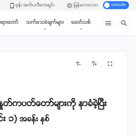
ဖုန္း အက္ပလီေကးရွင္း
ျမန္မာဘာသာ
ရားေတာ္
သက္ေသခံခ်က္မ်ား
ေခတ္သစ္
တ္ကပတ္ေတာ္မ်ားကို နာခံခဲ့ၿပီး
ုင္း ၁)
အခန္း ႏွစ္