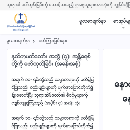
အခ်က္ ၁၀- ၎တို႔သည္ သမၼာတရားကို မထီမဲ့ျမ
ဘုရား၏ ေပၚထြန္းျခင္းကို ေတာင့္တသည့္ ရွာေဖြသူမ်ားအားလုံးကို ကြၽန္ုပ္တို႔
င္ျပဳသည္၊ စည္းမ်ဥ္းမ်ားကို မ်က္ႏွာေျပာင္တိုက္၍
ခ်ိဳးေဖာက္ၿပီး ဘုရားအိမ္ေတာ္၏ စီစဥ္မႈမ်ားကို
မူလစာမ်က္ႏွာ
စာအုပ္မ်
လ်စ္လ်ဴရႈၾကသည္ (အပိုင္း ၄)
အခန္း တစ္
မူလစာမ်က္ႏွာ
အခ်က္ ၁၀- ၎တို႔သည္ သမၼာတရားကို မထီမဲ့ျမ
ဖတ္ၾကားျခင္းမ်ား
င္ျပဳသည္၊ စည္းမ်ဥ္းမ်ားကို မ်က္ႏွာေျပာင္တိုက္၍
ႏႈတ္ကပတ္ေတာ္၊ အတြဲ (၄)၊ အႏၲိခရစ္
ခ်ိဳးေဖာက္ၿပီး ဘုရားအိမ္ေတာ္၏ စီစဥ္မႈမ်ားကို
တို႔ကို ေဖာ္ထုတ္ျခင္း (အခန္းအစုံ)
လ်စ္လ်ဴရႈၾကသည္ (အပိုင္း ၄)
အခန္း ႏွစ္
အခ်က္ ၁၀- ၎တို႔သည္ သမၼာတရားကို မထီမဲ့ျမ
ေနာ
င္ျပဳသည္၊ စည္းမ်ဥ္းမ်ားကို မ်က္ႏွာေျပာင္တိုက္၍
ခ်ိဳးေဖာက္ၿပီး ဘုရားအိမ္ေတာ္၏ စီစဥ္မႈမ်ားကို
ေန
လ်စ္လ်ဴရႈၾကသည္ (အပိုင္း ၄)
အခန္း သုံး
အခ်က္ ၁၀- ၎တို႔သည္ သမၼာတရားကို မထီမဲ့ျမ
င္ျပဳသည္၊ စည္းမ်ဥ္းမ်ားကို မ်က္ႏွာေျပာင္တိုက္၍