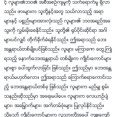
င့္ လူမ်ား၏ဘဝ၏ အစီအစဥ္က်မႈကို သက္ေရာက္မႈ ရွိလာ
သည္။ ဖားမ်ားက သူတို႔ႏွင့္အတူ သယ္လာသည့္ အရာ
မ်ားႏွင့္ ပစၥည္းမ်ားအားလုံးသည္ လူမ်ား၏ ဘဝအရည္အေ
သြးကို လႊမ္းမိုးေစႏိုင္သည္။ သူတို႔၏ ႐ုပ္ပိုင္းဆိုင္ရာ အဂၤါ
မ်ားပင္လွ်င္ တိုက္ခိုက္ခံရႏိုင္သည္။ ဤအရာသည္ ေဘး
အႏၲရာယ္တစ္မ်ိဳးပင္ျဖစ္သည္။ လူမ်ား မၾကာခဏ ေတြ႕ႀကဳံ
ရသည့္ ေနာက္ေဘးအႏၲရာယ္ တစ္မ်ိဳးက က်ိဳင္းေကာင္မ်ား
မ်ားစြာ ေပၚထြက္လာျခင္း ျဖစ္သည္။ ဤသည္မွာ ေဘးအႏၲ
ရာယ္မဟုတ္ေလာ။ ဤအရာသည္ ေၾကာက္စရာေကာင္းသ
ည့္ ေဘးအႏၲရာယ္တစ္ခု ျဖစ္သည္။ လူမ်ားက မည္မွ် စြမ္း
သနည္းဆိုသည္မွာ အေရးမပါေပ။ လူမ်ားက ေလယာဥ္ပ်ံ
မ်ား၊ အေျမႇာက္မ်ား၊ အက္တမ္ဗုံးမ်ား ျပဳလုပ္ႏိုင္သည္။
သို႔ေသာ္ က်ိဳင္းေကာင္မ်ားက လူသားတို႔အေပၚ က်ဴးေက်ာ္