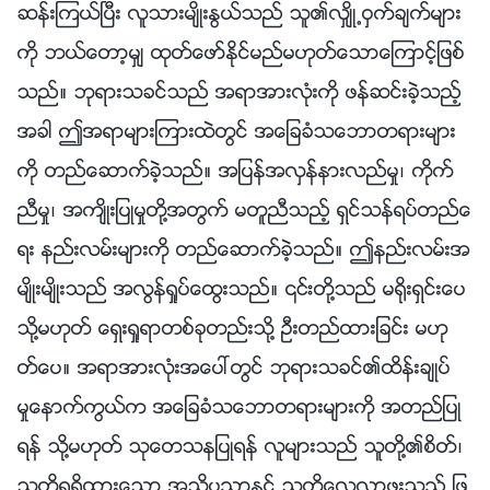
ဆန္းၾကယ္ၿပီး လူသားမ်ိဳးႏြယ္သည္ သူ၏လွ်ိဳ႕ဝွက္ခ်က္မ်ား
ကို ဘယ္ေတာ့မွ် ထုတ္ေဖာ္ႏိုင္မည္မဟုတ္ေသာေၾကာင့္ျဖစ္
သည္။ ဘုရားသခင္သည္ အရာအားလုံးကို ဖန္ဆင္းခဲ့သည့္
အခါ ဤအရာမ်ားၾကားထဲတြင္ အေျခခံသေဘာတရားမ်ား
ကို တည္ေဆာက္ခဲ့သည္။ အျပန္အလွန္နားလည္မႈ၊ ကိုက္
ညီမႈ၊ အက်ိဳးျပဳမႈတို႔အတြက္ မတူညီသည့္ ရွင္သန္ရပ္တည္ေ
ရး နည္းလမ္းမ်ားကို တည္ေဆာက္ခဲ့သည္။ ဤနည္းလမ္းအ
မ်ိဳးမ်ိဳးသည္ အလြန္ရႈပ္ေထြးသည္။ ၎တို႔သည္ မ႐ိုးရွင္းေပ
သို႔မဟုတ္ ေရွးရႈရာတစ္ခုတည္းသို႔ ဦးတည္ထားျခင္း မဟု
တ္ေပ။ အရာအားလုံးအေပၚတြင္ ဘုရားသခင္၏ထိန္းခ်ဳပ္
မႈေနာက္ကြယ္က အေျခခံသေဘာတရားမ်ားကို အတည္ျပဳ
ရန္ သို႔မဟုတ္ သုေတသနျပဳရန္ လူမ်ားသည္ သူတို႔၏စိတ္၊
သူတို႔ရရွိထားေသာ အသိပညာႏွင့္ သူတို႔ေလ့လာဖူးသည့္ ျဖ