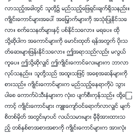
လာသည့္အခါတြင္ သူတို႔၌ မည္သည့္ေျဖရွင္းခ်က္ရွိသနည္း။
က်ိဳင္းေကာင္မ်ားအေပၚ အေျမႇာက္မ်ားကို အသုံးျပဳႏိုင္သေ
လာ။ စက္ေသနတ္မ်ားႏွင့္ ပစ္ႏိုင္သေလာ။ မရေပ။ ထို
သို႔ဆိုပါက အေကာင္မ်ားကို ေမာင္းထုတ္ ရန္အတြက္ ပိုးသ
တ္ေဆးမ်ားျဖန္းႏိုင္သေလာ။ ဤအရာသည္လည္း မလြယ္
ကူေပ။ ဤသို႔ဆိုလွ်င္ ဤက်ိဳင္းေကာင္ေလးမ်ားက ဘာလာ
လုပ္သနည္း။ သူတို႔သည္ အထူးသျဖင့္ အေစ့အဆန္မ်ားကို
စားသည္။ က်ိဳင္းေကာင္မ်ားက မည္သည့္ေနရာကိုပဲ သြား
ပါေစ ေကာက္ပဲသီးႏွံမ်ားက လုံးဝ ပ်က္စီးကုန္သည္။ ထို႔ေၾ
ကာင့္ က်ိဳင္းေကာင္မ်ား က်ဴးေက်ာ္ဝင္ေရာက္လာလွ်င္ မ်က္
စိတစ္မွိတ္ အတြင္းမွာပင္ လယ္သမားမ်ား မွီခိုအားထားသ
ည့္ တစ္ႏွစ္စာအစားအစာကို က်ိဳင္းေကာင္မ်ားက အားလုံး