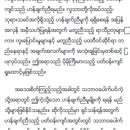
က်င္သည္ ဟန္ခ်က္ညီရမည္။ လူသားတို႔လိုအပ္သည့္၊
ဘုရားသခင္အလိုရွိသည့္ ဟန္ခ်က္ညီမႈကို ရရွိေစရန္ အျပန္
အလွန္ အမွီသဟဲျပဳရန္အတြက္ မတူညီသည့္ ရာသီဥတုမ်ားၾ
ကား ကူးေျပာင္းမႈမ်ားႏွင့္ မတူညီသည့္ ပထဝီဝင္ဆိုင္ရာ တ
ည္ေနရာႏွင့္ အခ်က္အလက္မ်ားကို အသုံးခ်ျခင္းမွတစ္ဆင့္ ျ
ပဳလုပ္သည္။ ဤအရာသည္ ပိုမိုႀကီးမားသည့္ ပတ္ဝန္းက်င္
ရႈေထာင့္မွျဖစ္သည္။
အေသးစိတ္ၾကည့္သည့္အခါတြင္ သဘာဝေပါက္ပင္ကဲ့
သို႔အရာတြင္ ဤကဲ့သို႔ေသာ ဟန္ခ်က္ညီမႈမ်ိဳးကို ရရန္ မည္
သို႔မ်ားျဖစ္ႏိုင္သနည္း။ ဆိုလိုသည္မွာ ရွင္သန္ရန္အတြက္
ဟန္ခ်က္ညီသည့္ ပတ္ဝန္းက်င္အတြင္းတြင္ သဘာဝေပါက္