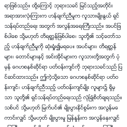
ရာျဖစ္သည္။ ထို႔ေၾကာင့္ ဘုရားသခင္ ျမင္သည့္အတိုင္း
အရာအားလုံးၾကားက ဟန္ခ်က္ညီမႈက လူသားမ်ိဳးႏြယ္ ရွင္
သန္ရပ္တည္ေရး အတြက္ အလြန္အေရးႀကီးသည္။ အပင္ျဖ
စ္ပါေစ သို႔မဟုတ္ တိရစာၦန္ျဖစ္ပါေစ၊ သူတို႔၏ သင့္ေတာ္သ
ည့္ ဟန္ခ်က္ညီမႈကို ဆုံးရႈံး၍မရေပ။ အပင္မ်ား၊ တိရစာၦန္
မ်ား၊ ေတာင္မ်ားႏွင့္ အင္းအိုင္မ်ားက လူသားတို႔အတြက္ ပုံ
မွန္ ေဂဟစနစ္ဆိုင္ရာ ပတ္ဝန္းက်င္ကို ဘုရားသခင္သည္ ျပ
င္ဆင္ထားသည္။ ဤကဲ့သို႔ေသာ ေဂဟစနစ္ဆိုင္ရာ ပတ္ဝ
န္းက်င္၊ ဟန္ခ်က္ညီသည့္ ပတ္ဝန္းက်င္မ်ိဳး လူမ်ား၌ ရွိမွ
သာ သူတို႔၏ ရွင္သန္ရပ္တည္ေရးသည္ လုံၿခဳံစိတ္ခ်ရသည္။
သစ္ပင္ သို႔မဟုတ္ ျမက္ပင္၏ မ်ိဳးပြားႏိုင္စြမ္းက အလြန္မေ
ကာင္းလွ်င္ သို႔မဟုတ္ မ်ိဳးပြားမႈ ျမန္ႏႈန္းက အလြန္ေႏွးလွ်င္