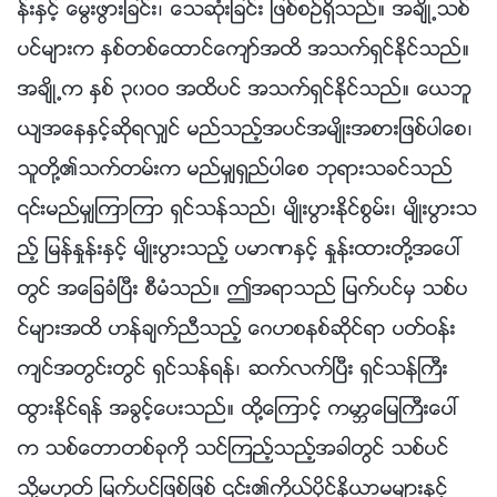
န္းႏွင့္ ေမြးဖြားျခင္း၊ ေသဆုံးျခင္း ျဖစ္စဥ္ရွိသည္။ အခ်ိဳ႕သစ္
ပင္မ်ားက ႏွစ္တစ္ေထာင္ေက်ာ္အထိ အသက္ရွင္ႏိုင္သည္။
အခ်ိဳ႕က ႏွစ္ ၃၀ဝဝ အထိပင္ အသက္ရွင္ႏိုင္သည္။ ေယဘူ
ယ်အေနႏွင့္ဆိုရလွ်င္ မည္သည့္အပင္အမ်ိဳးအစားျဖစ္ပါေစ၊
သူတို႔၏သက္တမ္းက မည္မွ်ရွည္ပါေစ ဘုရားသခင္သည္
၎မည္မွ်ၾကာၾကာ ရွင္သန္သည္၊ မ်ိဳးပြားႏိုင္စြမ္း၊ မ်ိဳးပြားသ
ည့္ ျမန္ႏႈန္းႏွင့္ မ်ိဳးပြားသည့္ ပမာဏႏွင့္ ႏႈန္းထားတို႔အေပၚ
တြင္ အေျခခံၿပီး စီမံသည္။ ဤအရာသည္ ျမက္ပင္မွ သစ္ပ
င္မ်ားအထိ ဟန္ခ်က္ညီသည့္ ေဂဟစနစ္ဆိုင္ရာ ပတ္ဝန္း
က်င္အတြင္းတြင္ ရွင္သန္ရန္၊ ဆက္လက္ၿပီး ရွင္သန္ႀကီး
ထြားႏိုင္ရန္ အခြင့္ေပးသည္။ ထို႔ေၾကာင့္ ကမာၻေျမႀကီးေပၚ
က သစ္ေတာတစ္ခုကို သင္ၾကည့္သည့္အခါတြင္ သစ္ပင္
သို႔မဟုတ္ ျမက္ပင္ျဖစ္ျဖစ္ ၎၏ကိုယ္ပိုင္နိယာမမ်ားႏွင့္