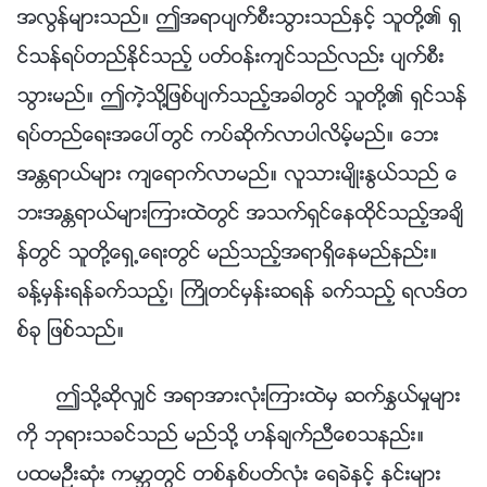
အလြန္မ်ားသည္။ ဤအရာပ်က္စီးသြားသည္ႏွင့္ သူတို႔၏ ရွ
င္သန္ရပ္တည္ႏိုင္သည့္ ပတ္ဝန္းက်င္သည္လည္း ပ်က္စီး
သြားမည္။ ဤကဲ့သို႔ျဖစ္ပ်က္သည့္အခါတြင္ သူတို႔၏ ရွင္သန္
ရပ္တည္ေရးအေပၚတြင္ ကပ္ဆိုက္လာပါလိမ့္မည္။ ေဘး
အႏၲရာယ္မ်ား က်ေရာက္လာမည္။ လူသားမ်ိဳးႏြယ္သည္ ေ
ဘးအႏၲရာယ္မ်ားၾကားထဲတြင္ အသက္ရွင္ေနထိုင္သည့္အခ်ိ
န္တြင္ သူတို႔ေရွ႕ေရးတြင္ မည္သည့္အရာရွိေနမည္နည္း။
ခန္႔မွန္းရန္ခက္သည့္၊ ႀကိဳတင္မွန္းဆရန္ ခက္သည့္ ရလဒ္တ
စ္ခု ျဖစ္သည္။
ဤသို႔ဆိုလွ်င္ အရာအားလုံးၾကားထဲမွ ဆက္ႏႊယ္မႈမ်ား
ကို ဘုရားသခင္သည္ မည္သို႔ ဟန္ခ်က္ညီေစသနည္း။
ပထမဦးဆုံး ကမာၻတြင္ တစ္ႏွစ္ပတ္လုံး ေရခဲႏွင့္ ႏွင္းမ်ား