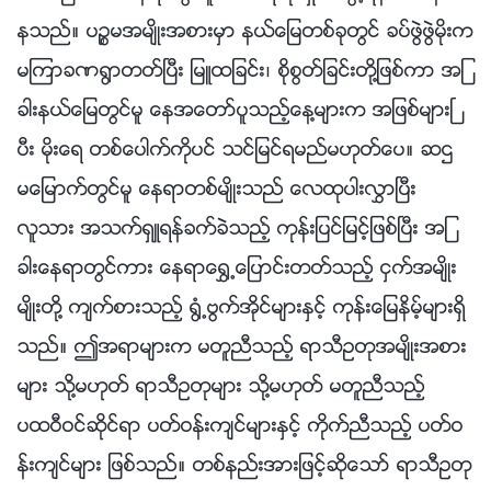
နသည္။ ပၪၥမအမ်ိဳးအစားမွာ နယ္ေျမတစ္ခုတြင္ ခပ္ဖြဲဖြဲမိုးက
မၾကာခဏ႐ြာတတ္ၿပီး ျမဴထျခင္း၊ စိုစြတ္ျခင္းတို႔ျဖစ္ကာ အျ
ခားနယ္ေျမတြင္မူ ေနအေတာ္ပူသည့္ေန႔မ်ားက အျဖစ္မ်ားၿ
ပီး မိုးေရ တစ္ေပါက္ကိုပင္ သင္ျမင္ရမည္မဟုတ္ေပ။ ဆဌ
မေျမာက္တြင္မူ ေနရာတစ္မ်ိဳးသည္ ေလထုပါးလႊာၿပီး
လူသား အသက္ရွဴရန္ခက္ခဲသည့္ ကုန္းျပင္ျမင့္ျဖစ္ၿပီး အျ
ခားေနရာတြင္ကား ေနရာေ႐ႊ႕ေျပာင္းတတ္သည့္ ငွက္အမ်ိဳး
မ်ိဳးတို႔ က်က္စားသည့္ ႐ြံ႕ဗြက္အိုင္မ်ားႏွင့္ ကုန္းေျမနိမ့္မ်ားရွိ
သည္။ ဤအရာမ်ားက မတူညီသည့္ ရာသီဥတုအမ်ိဳးအစား
မ်ား သို႔မဟုတ္ ရာသီဥတုမ်ား သို႔မဟုတ္ မတူညီသည့္
ပထဝီဝင္ဆိုင္ရာ ပတ္ဝန္းက်င္မ်ားႏွင့္ ကိုက္ညီသည့္ ပတ္ဝ
န္းက်င္မ်ား ျဖစ္သည္။ တစ္နည္းအားျဖင့္ဆိုေသာ္ ရာသီဥတု