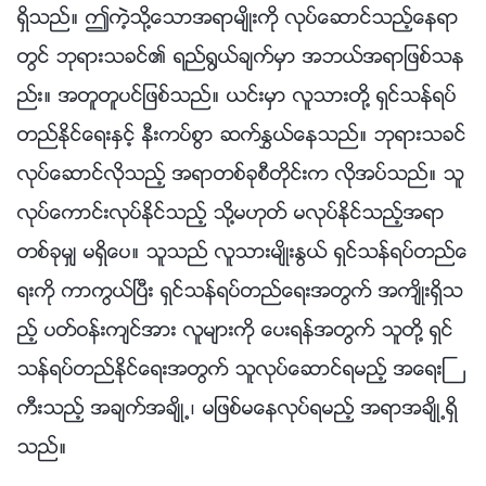
ရွိသည္။ ဤကဲ့သို႔ေသာအရာမ်ိဳးကို လုပ္ေဆာင္သည့္ေနရာ
တြင္ ဘုရားသခင္၏ ရည္႐ြယ္ခ်က္မွာ အဘယ္အရာျဖစ္သန
ည္း။ အတူတူပင္ျဖစ္သည္။ ယင္းမွာ လူသားတို႔ ရွင္သန္ရပ္
တည္ႏိုင္ေရးႏွင့္ နီးကပ္စြာ ဆက္ႏႊယ္ေနသည္။ ဘုရားသခင္
လုပ္ေဆာင္လိုသည့္ အရာတစ္ခုစီတိုင္းက လိုအပ္သည္။ သူ
လုပ္ေကာင္းလုပ္ႏိုင္သည့္ သို႔မဟုတ္ မလုပ္ႏိုင္သည့္အရာ
တစ္ခုမွ် မရွိေပ။ သူသည္ လူသားမ်ိဳးႏြယ္ ရွင္သန္ရပ္တည္ေ
ရးကို ကာကြယ္ၿပီး ရွင္သန္ရပ္တည္ေရးအတြက္ အက်ိဳးရွိသ
ည့္ ပတ္ဝန္းက်င္အား လူမ်ားကို ေပးရန္အတြက္ သူတို႔ ရွင္
သန္ရပ္တည္ႏိုင္ေရးအတြက္ သူလုပ္ေဆာင္ရမည့္ အေရးႀ
ကီးသည့္ အခ်က္အခ်ိဳ႕၊ မျဖစ္မေနလုပ္ရမည့္ အရာအခ်ိဳ႕ရွိ
သည္။