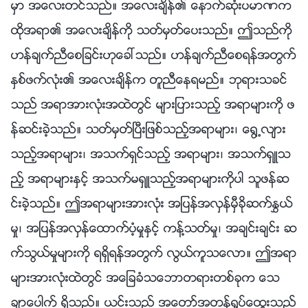
မွာ အေလးတင္သည္။ အေလးခ်ိန္၏ ေနာက္ဆုံးပမာဏက
ထိုအရာ၏ အေလးခ်ိန္ကို သတ္မွတ္ေပးသည္။ ဤသည္ကို
ဟန္ခ်က္ညီေစျခင္းဟုေခၚသည္။ ဟန္ခ်က္ညီေစရန္အတြက္
ႏွစ္ဖက္လုံး၏ အေလးခ်ိန္က တူညီေနရမည္။ ဘုရားသခင္
သည္ အရာအားလုံးအထဲတြင္ မ်ားျပားသည့္ အရာမ်ားကို ဖ
န္ဆင္းခဲ့သည္။ သတ္မွတ္ၿပီးျဖစ္သည့္အရာမ်ား၊ ေ႐ြ႕လ်ား
သည့္အရာမ်ား၊ အသက္ရွင္သည့္ အရာမ်ား၊ အသက္ရွဴသ
ည့္ အရာမ်ားႏွင့္ အသက္မရွဴသည့္အရာမ်ားကိုပါ သူဖန္ဆ
င္းခဲ့သည္။ ဤအရာမ်ားအားလုံး အျပန္အလွန္မွီခိုဆက္ႏႊယ္
မႈ၊ အျပန္အလွန္ေထာက္ပံ့မႈႏွင့္ ကန္႔သတ္မႈ၊ အခ်င္းခ်င္း ဆ
က္သြယ္မႈမ်ားကို ရရွိရန္အတြက္ လြယ္ကူသေလာ။ ဤအရာ
မ်ားအားလုံးထဲတြင္ အေျခခံသေဘာတရားတစ္ခုက ေသ
ခ်ာေပါက္ ရွိသည္။ ယင္းသည္ အေတာ္အတန္ရႈပ္ေထြးသည္