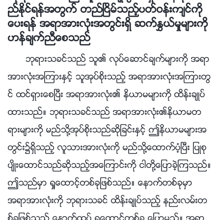
ည္ႏိုင္ရန္အတြက္ တည္ၿငိမ္သည့္ပတ္ဝန္းက်င္ကို
ေပးရန္ အရာအားလုံးအတြင္းရွိ ဆက္ႏႊယ္မႈမ်ားကို
ဟန္ခ်က္ညီေစသည္
ဘုရားသခင္သည္ သူ၏ လုပ္ေဆာင္ခ်က္မ်ားကို အရာ
အားလုံးအၾကားႏွင့္ သူအုပ္စိုးသည့္ အရာအားလုံးအၾကားတြ
င္ ထင္ရွားေစၿပီး အရာအားလုံး၏ နိယာမမ်ားကို ထိန္းခ်ဳပ္
ထားသည္။ ဘုရားသခင္သည္ အရာအားလုံး၏နိယာမတ
ရားမ်ားကို မည္သို႔အုပ္စိုးသည္ဆိုျခင္းႏွင့္ ဤနိယာမမ်ားအ
တြင္း၌ရွိသည့္ လူသားအားလုံးကို မည္သို႔ေထာက္ပံ့ၿပီး ျပဳစု
ပ်ိဳးေထာင္သည္ဆိုသည့္အေၾကာင္းကို ငါတို႔ေျပာခဲ့ၾကသည္။
ဤသည္မွာ ရႈေထာင့္တစ္ခုျဖစ္သည္။ ေနာက္တစ္ခုမွာ
အရာအားလုံးကို ဘုရားသခင္ ထိန္းခ်ဳပ္သည့္ နည္းလမ္းတ
စ္ခုျဖစ္သည့္ ေနာက္ထပ္ ရႈေထာင့္တစ္ခု ေျပာမည္။ အရာ