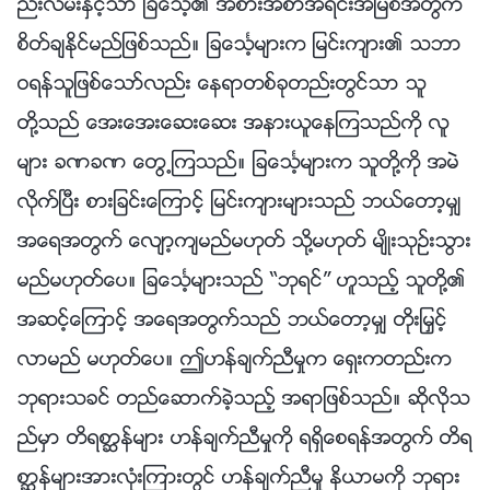
ည္းလမ္းႏွင့္သာ ျခေသၤ့၏ အစားအစာအရင္းအျမစ္အတြက္
စိတ္ခ်ႏိုင္မည္ျဖစ္သည္။ ျခေသၤ့မ်ားက ျမင္းက်ား၏ သဘာ
ဝရန္သူျဖစ္ေသာ္လည္း ေနရာတစ္ခုတည္းတြင္သာ သူ
တို႔သည္ ေအးေအးေဆးေဆး အနားယူေနၾကသည္ကို လူ
မ်ား ခဏခဏ ေတြ႕ၾကသည္။ ျခေသၤ့မ်ားက သူတို႔ကို အမဲ
လိုက္ၿပီး စားျခင္းေၾကာင့္ ျမင္းက်ားမ်ားသည္ ဘယ္ေတာ့မွ်
အေရအတြက္ ေလ်ာ့က်မည္မဟုတ္ သို႔မဟုတ္ မ်ိဳးသုဥ္းသြား
မည္မဟုတ္ေပ။ ျခေသၤ့မ်ားသည္ “ဘုရင္” ဟူသည့္ သူတို႔၏
အဆင့္ေၾကာင့္ အေရအတြက္သည္ ဘယ္ေတာ့မွ် တိုးျမႇင့္
လာမည္ မဟုတ္ေပ။ ဤဟန္ခ်က္ညီမႈက ေရွးကတည္းက
ဘုရားသခင္ တည္ေဆာက္ခဲ့သည့္ အရာျဖစ္သည္။ ဆိုလိုသ
ည္မွာ တိရစာၦန္မ်ား ဟန္ခ်က္ညီမႈကို ရရွိေစရန္အတြက္ တိရ
စာၦန္မ်ားအားလုံးၾကားတြင္ ဟန္ခ်က္ညီမႈ နိယာမကို ဘုရား