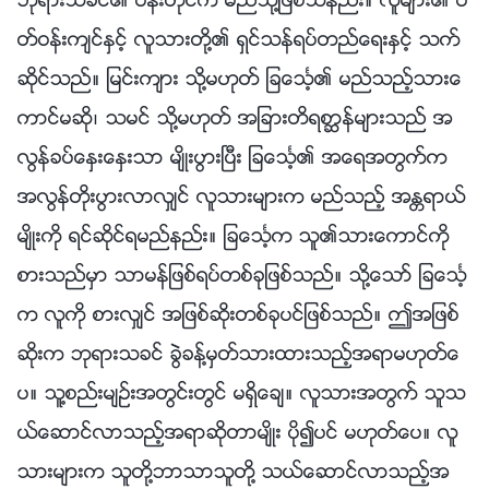
ဘုရားသခင္၏ ပန္းတိုင္က မည္သို႔ျဖစ္သနည္း။ လူမ်ား၏ ပ
တ္ဝန္းက်င္ႏွင့္ လူသားတို႔၏ ရွင္သန္ရပ္တည္ေရးႏွင့္ သက္
ဆိုင္သည္။ ျမင္းက်ား သို႔မဟုတ္ ျခေသၤ့၏ မည္သည့္သားေ
ကာင္မဆို၊ သမင္ သို႔မဟုတ္ အျခားတိရစာၦန္မ်ားသည္ အ
လြန္ခပ္ေႏွးေႏွးသာ မ်ိဳးပြားၿပီး ျခေသၤ့၏ အေရအတြက္က
အလြန္တိုးပြားလာလွ်င္ လူသားမ်ားက မည္သည့္ အႏၲရာယ္
မ်ိဳးကို ရင္ဆိုင္ရမည္နည္း။ ျခေသၤ့က သူ၏သားေကာင္ကို
စားသည္မွာ သာမန္ျဖစ္ရပ္တစ္ခုျဖစ္သည္။ သို႔ေသာ္ ျခေသၤ့
က လူကို စားလွ်င္ အျဖစ္ဆိုးတစ္ခုပင္ျဖစ္သည္။ ဤအျဖစ္
ဆိုးက ဘုရားသခင္ ခြဲခန္႔မွတ္သားထားသည့္အရာမဟုတ္ေ
ပ။ သူ႔စည္းမ်ဥ္းအတြင္းတြင္ မရွိေခ်။ လူသားအတြက္ သူသ
ယ္ေဆာင္လာသည့္အရာဆိုတာမ်ိဳး ပို၍ပင္ မဟုတ္ေပ။ လူ
သားမ်ားက သူတို႔ဘာသာသူတို႔ သယ္ေဆာင္လာသည့္အ