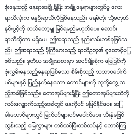
ဖုံးေနသည့္ ေနရာအခ်ိဳ႕ရွိၿပီး အခ်ိဳ႕ေနရာမ်ားတြင္မူ ေလး
ရာသီလုံးက ေႏြဦးရာသီလိုျဖစ္ေနသည္။ ေရခဲတုံး သို႔မဟုတ္
ႏွင္းပြင့္ကို ဘယ္ေတာ့မွ် ျမင္ရမည္မဟုတ္ေပ။ ေဆာင္း
ရာသီဆိုတာ မရွိေပ။ ဤအရာသည္ နည္းလမ္းတစ္ခုျဖစ္သ
ည္။ ဤအရာသည္ ပိုႀကီးမားသည့္ ရာသီဥတု၏ ရႈေထာင့္မွျ
ဖစ္သည္။ ဒုတိယ အမ်ိဳးအစားမွာ အပင္မ်ိဳးစုံက ေျမျပင္ကို
ဖုံးလႊမ္းေနသည့္ေနရာျဖစ္ေသာ စိမ္းစိုသည့္ သဘာဝေပါက္
ပင္မ်ားႏွင့္ ျပည့္ႏွက္ေနေသာ ေတာင္မ်ားကို လူတို႔ေတြ႕သ
ည့္အခါျဖစ္သည္။ ေတာအုပ္မ်ားရွိၿပီး ဤေတာအုပ္မ်ားထဲကို
လမ္းေလွ်ာက္သည့္အခါတြင္ ေနကိုပင္ မျမင္ႏိုင္ေပ။ အျ
ခားေတာင္မ်ားတြင္ ျမက္ပင္မ်ားပင္မေပါက္ေပ။ သီးႏွံမျဖစ္
ထြန္းသည့္ ေျမလႊာမ်ား တစ္ထပ္ၿပီးတစ္ထပ္ႏွင့္ ေတာင္ၾက