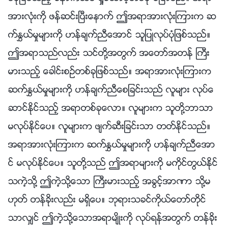
အားလုံးကို ဖန္ဆင္းၿပီးေနာက္ ဤအရာအားလုံးၾကားက ဆ
က္ႏႊယ္မႈမ်ားကို ဟန္ခ်က္ညီေအာင္ သူျပဳလုပ္ပုံျဖစ္သည္။
ဤအရာသည္လည္း သင္တို႔အတြက္ အေတာ္အတန္ ႀကီး
မားသည့္ ေခါင္းစဥ္တစ္ခုျဖစ္သည္။ အရာအားလုံးၾကားက
ဆက္ႏႊယ္မႈမ်ားကို ဟန္ခ်က္ညီေစျခင္းသည္ လူမ်ား လုပ္ေ
ဆာင္ႏိုင္သည့္ အရာတစ္ခုေလာ။ လူမ်ားက သူတို႔ဘာသာ
မလုပ္ႏိုင္ေပ။ လူမ်ားက ဖ်က္ဆီးျခင္းသာ တတ္ႏိုင္သည္။
အရာအားလုံးၾကားက ဆက္ႏႊယ္မႈမ်ားကို ဟန္ခ်က္ညီေအာ
င္ မလုပ္ႏိုင္ေပ။ သူတို႔သည္ ဤအရာမ်ားကို မကိုင္တြယ္ႏိုင္
သကဲ့သို႔ ဤကဲ့သို႔ေသာ ႀကီးမားသည့္ အခြင့္အာဏာ သို႔မ
ဟုတ္ တန္ခိုးလည္း မရွိေပ။ ဘုရားသခင္ကိုယ္ေတာ္တိုင္
သာလွ်င္ ဤကဲ့သို႔ေသာအရာမ်ိဳးကို လုပ္ရန္အတြက္ တန္ခိုး