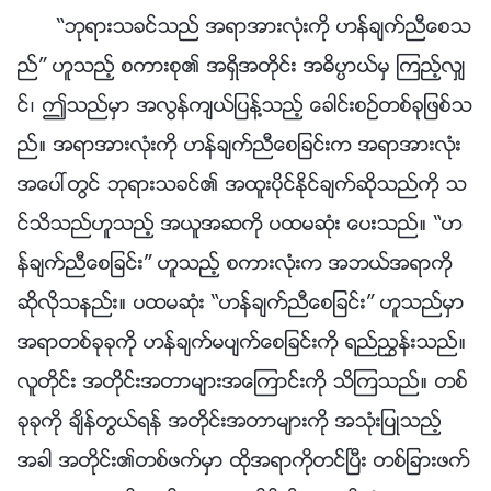
“ဘုရားသခင္သည္ အရာအားလုံးကို ဟန္ခ်က္ညီေစသ
ည္” ဟူသည့္ စကားစု၏ အရွိအတိုင္း အဓိပၸာယ္မွ ၾကည့္လွ်
င္၊ ဤသည္မွာ အလြန္က်ယ္ျပန္႔သည့္ ေခါင္းစဥ္တစ္ခုျဖစ္သ
ည္။ အရာအားလုံးကို ဟန္ခ်က္ညီေစျခင္းက အရာအားလုံး
အေပၚတြင္ ဘုရားသခင္၏ အထူးပိုင္ႏိုင္ခ်က္ဆိုသည္ကို သ
င္သိသည္ဟူသည့္ အယူအဆကို ပထမဆုံး ေပးသည္။ “ဟ
န္ခ်က္ညီေစျခင္း” ဟူသည့္ စကားလုံးက အဘယ္အရာကို
ဆိုလိုသနည္း။ ပထမဆုံး “ဟန္ခ်က္ညီေစျခင္း” ဟူသည္မွာ
အရာတစ္ခုခုကို ဟန္ခ်က္မပ်က္ေစျခင္းကို ရည္ၫႊန္းသည္။
လူတိုင္း အတိုင္းအတာမ်ားအေၾကာင္းကို သိၾကသည္။ တစ္
ခုခုကို ခ်ိန္တြယ္ရန္ အတိုင္းအတာမ်ားကို အသုံးျပဳသည့္
အခါ အတိုင္း၏တစ္ဖက္မွာ ထိုအရာကိုတင္ၿပီး တစ္ျခားဖက္