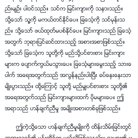
ည္းမ်ဥ္း ပါဝင္သည္။ သင္က ျမင္းက်ားကို သနားသည္။
သို႔ေသာ္ သူ႔ကို မကယ္တင္ႏိုင္ေပ။ ျခေသၤ့ကို သင္မုန္းသ
ည္။ သို႔ေသာ္ ဖယ္ထုတ္မပစ္ႏိုင္ေပ။ ျမင္းက်ားသည္ ျခေသၤ့
အတြက္ ဘုရားျပင္ဆင္ထားသည့္ အစားအစာျဖစ္သည္။
သို႔ေသာ္ ျခေသၤ့က သူတို႔ကို မည္သို႔ပင္စားစား ျမင္းက်ား
မ်ားက ေပ်ာက္ကြယ္မသြားေပ။ ျခေသၤ့မ်ားေမြးသည့္ သားေ
ပါက္ အေရအတြက္သည္ အလြန္နည္းပါးၿပီး ခပ္ေႏွးေႏွးသာ
မ်ိဳးပြားသည္။ ထို႔ေၾကာင့္ သူတို႔ မည္မွ်ပင္စားစား သူတို႔၏
အေရအတြက္သည္ ျမင္းက်ားမ်ားထက္ ပိုမမ်ားေပ။ ဤ
အရာသည္ ဟန္ခ်က္ညီမႈ အမ်ိဳးအစားတစ္ခုျဖစ္သည္။
ဤကဲ့သို႔ေသာ ဟန္ခ်က္ညီမႈမ်ိဳးကို ထိန္းသိမ္းျခင္းတြင္