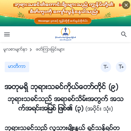
မူလစာမ်က္ႏွာ
ဖတ္ၾကားျခင္းမ်ား
မာတိကာ
အတုမရွိ ဘုရားသခင္ကိုယ္ေတာ္တိုင္ (၉)
ဘုရားသခင္သည္ အရာခပ္သိမ္းအတြက္ အသ
က္အရင္းအျမစ္ ျဖစ္၏ (၃)
(အပိုင္း သုံး)
ဘုရားသခင္သည္ လူသားမ်ိဳးႏြယ္ ရွင္သန္ရပ္တ