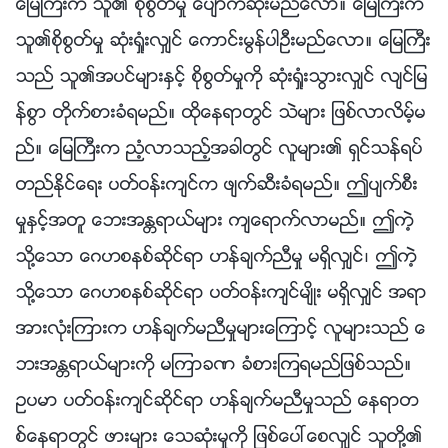
ေျမႀကီးက သူ၏ စိုစြတ္မႈ ေပ်ာက္ဆုံးမည္ေလာ။ ေျမႀကီးက
သူ၏စိုစြတ္မႈ ဆုံးရႈံးလွ်င္ ေကာင္းမြန္ပါဦးမည္ေလာ။ ေျမႀကီး
သည္ သူ၏အပင္မ်ားႏွင့္ စိုစြတ္မႈကို ဆုံးရႈံးသြားလွ်င္ လ်င္ျမ
န္စြာ တိုက္စားခံရမည္။ ထိုေနရာတြင္ သဲမ်ား ျဖစ္လာလိမ့္မ
ည္။ ေျမႀကီးက ညံ့လာသည့္အခါတြင္ လူမ်ား၏ ရွင္သန္ရပ္
တည္ႏိုင္ေရး ပတ္ဝန္းက်င္က ဖ်က္ဆီးခံရမည္။ ဤပ်က္စီး
မႈႏွင့္အတူ ေဘးအႏၲရာယ္မ်ား က်ေရာက္လာမည္။ ဤကဲ့
သို႔ေသာ ေဂဟစနစ္ဆိုင္ရာ ဟန္ခ်က္ညီမႈ မရွိလွ်င္၊ ဤကဲ့
သို႔ေသာ ေဂဟစနစ္ဆိုင္ရာ ပတ္ဝန္းက်င္မ်ိဳး မရွိလွ်င္ အရာ
အားလုံးၾကားက ဟန္ခ်က္မညီမႈမ်ားေၾကာင့္ လူမ်ားသည္ ေ
ဘးအႏၲရာယ္မ်ားကို မၾကာခဏ ခံစားၾကရမည္ျဖစ္သည္။
ဥပမာ ပတ္ဝန္းက်င္ဆိုင္ရာ ဟန္ခ်က္မညီမႈသည္ ေနရာတ
စ္ေနရာတြင္ ဖားမ်ား ေသဆုံးမႈကို ျဖစ္ေပၚေစလွ်င္ သူတို႔၏