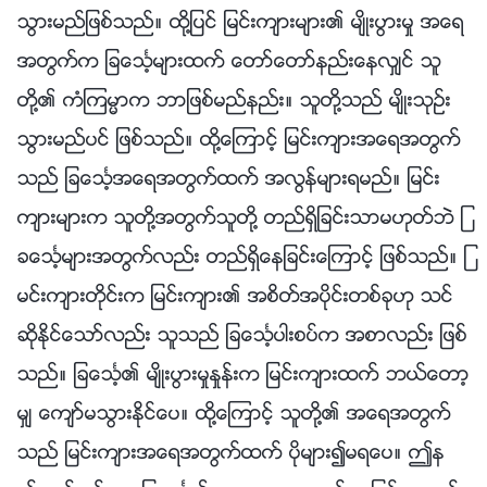
သြားမည္ျဖစ္သည္။ ထို႔ျပင္ ျမင္းက်ားမ်ား၏ မ်ိဳးပြားမႈ အေရ
အတြက္က ျခေသၤ့မ်ားထက္ ေတာ္ေတာ္နည္းေနလွ်င္ သူ
တို႔၏ ကံၾကမၼာက ဘာျဖစ္မည္နည္း။ သူတို႔သည္ မ်ိဳးသုဥ္း
သြားမည္ပင္ ျဖစ္သည္။ ထို႔ေၾကာင့္ ျမင္းက်ားအေရအတြက္
သည္ ျခေသၤ့အေရအတြက္ထက္ အလြန္မ်ားရမည္။ ျမင္း
က်ားမ်ားက သူတို႔အတြက္သူတို႔ တည္ရွိျခင္းသာမဟုတ္ဘဲ ျ
ခေသၤ့မ်ားအတြက္လည္း တည္ရွိေနျခင္းေၾကာင့္ ျဖစ္သည္။ ျ
မင္းက်ားတိုင္းက ျမင္းက်ား၏ အစိတ္အပိုင္းတစ္ခုဟု သင္
ဆိုႏိုင္ေသာ္လည္း သူသည္ ျခေသၤ့ပါးစပ္က အစာလည္း ျဖစ္
သည္။ ျခေသၤ့၏ မ်ိဳးပြားမႈႏႈန္းက ျမင္းက်ားထက္ ဘယ္ေတာ့
မွ် ေက်ာ္မသြားႏိုင္ေပ။ ထို႔ေၾကာင့္ သူတို႔၏ အေရအတြက္
သည္ ျမင္းက်ားအေရအတြက္ထက္ ပိုမ်ား၍မရေပ။ ဤန