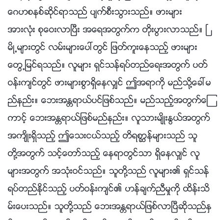
ေဂဟစနစ္ဆိုင္ရာသည္ ပ်က္စီးသြားသည္။ ဖားမ်ား
အားလုံး စုေဝးလာၿပီး အေရအတြက္က တိုးပြားလာသည္။ ၿ
မိဳ႕မ်ားတြင္ လမ္းမ်ားေပၚတြင္ ျဖတ္ကူးေနသည့္ ဖားမ်ား
ေတြ႕ျမင္ရသည္။ လူမ်ား ရွင္သန္ရပ္တည္ေရးအတြက္ ပတ္
ဝန္းက်င္တြင္ ဖားမ်ားစြာရွိေနလွ်င္ ဤအရာကို မည္သို႔ေခၚမ
ည္နည္း။ ေဘးအႏၲရာယ္ပင္ျဖစ္သည္။ မည္သည့္အတြက္ေၾ
ကာင့္ ေဘးအႏၲရာယ္ျဖစ္မည္နည္း။ လူသားမ်ိဳးႏြယ္အတြက္
အက်ိဳးရွိသည့္ ဤေသးငယ္သည့္ တိရစာၦန္မ်ားသည္ သူ
တို႔အတြက္ သင့္ေတာ္သည့္ ေနရာတြင္သာ ရွိေနလွ်င္ လူ
မ်ားအတြက္ အသုံးဝင္သည္။ သူတို႔သည္ လူမ်ား၏ ရွင္သန္
ရပ္တည္ႏိုင္သည့္ ပတ္ဝန္းက်င္၏ ဟန္ခ်က္ညီမႈကို ထိန္းသိ
မ္းေပးသည္။ သူတို႔သည္ ေဘးအႏၲရာယ္ျဖစ္လာၿပီဆိုသည္ႏွ