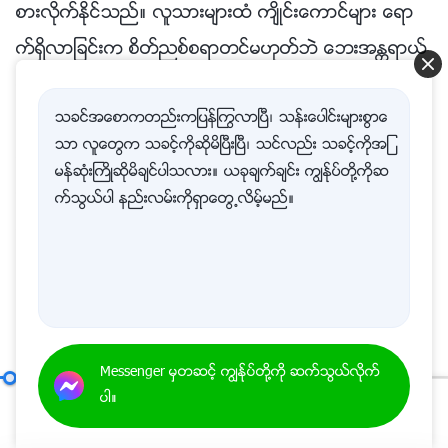
စားလိုက္ႏိုင္သည္။ လူသားမ်ားထံ က်ိဳင္းေကာင္မ်ား ေရာ
က္ရွိလာျခင္းက စိတ္ညစ္စရာတင္မဟုတ္ဘဲ ေဘးအႏၲရာယ္
တစ္ခုျဖစ္သည္။ က်ိဳင္းေကာင္မ်ား အမ်ားအျပား ေပၚလာျခ
သခင္အေစာကတည္းကျပန္ႂကြလာၿပီ၊ သန္းေပါင္းမ်ားစြာေ
င္းက ေဘးအႏၲရာယ္တစ္မ်ိဳးျဖစ္သည္၊ ဤသို႔ဆိုလွ်င္ ႂကြက္
သာ လူေတြက သခင့္ကိုဆိုမိၿပီးၿပီ၊ သင္လည္း သခင့္ကိုအျ
မ်ားက်ေတာ့ေရာ။ သူတို႔ကိုစားမည့္ ငွက္မ်ား မရွိလွ်င္ သူ
မန္ဆုံးႀကိဳဆိုမိခ်င္ပါသလား။ ယခုခ်က္ခ်င္း ကြၽန္ုပ္တို႔ကိုဆ
တို႔သည္ သင္ထင္တာထက္ကို ျမန္ဆန္စြာ ပြားမ်ားလာပါလိ
က္သြယ္ပါ နည္းလမ္းကိုရွာေတြ႕လိမ့္မည္။
မ့္မည္။ ႂကြက္မ်ားက ဤအတိုင္း ပ်ံ႕ႏွံ႔လာလွ်င္ လူသားမ်ား
သည္ ေကာင္းေကာင္း အသက္ရွင္ႏိုင္ပါ့မည္ေလာ။ ဤ
သို႔ဆိုလွ်င္ ဤလူသားသည္ မည္သည္ကို ရင္ဆိုင္ရမည္န
ည္း။ (ကပ္ေရာဂါကို ရင္ဆိုင္ရပါမည္။) ကပ္ေရာဂါတစ္ခုပဲေ
လာ။ ႂကြက္မ်ားက အကုန္လုံး ကိုက္စားၾကမည္ျဖစ္သည္။
Messenger မွတဆင့္ ကြၽန္ုပ္တို႔ကို ဆက္သြယ္လိုက္
အတုမရွိ ဘုရားသခင္ကိုယ္ေတာ္တိုင္ (၉)
ပါ။
သစ္သားမ်ားကိုပင္ ကိုက္ျဖတ္ၾကလိမ့္မည္။ အိမ္တစ္အိမ္တြ
00:20
37:53
င္ ႂကြက္ႏွစ္ေကာင္ရွိလွ်င္ တစ္အိမ္လုံးတြင္ရွိသည့္ လူတိုင္း