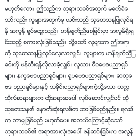
မဟုတ္ေလာ။ ဤသည္က ဘုရားသခင္အတြက္ မခက္ခဲေ
သာ္လည္း လူမ်ားအတြက္မူ ယင္းသည္ သုေတသနျပဳလုပ္ရ
န္ အလြန္ ရႈပ္ေထြးသည္။ ဟန္ခ်က္ညီေစျခင္းမွာ အလြန္႐ိုးရွ
င္းသည့္ စကားလုံးျဖစ္သည္။ သို႔ေသာ္ လူမ်ားက ဤအရာ
ကို သုေတသနျပဳလုပ္ေလ့လာလွ်င္၊ လူမ်ားက ဟန္ခ်က္ညီျ
ခင္းကို ဖန္တီးရန္လိုလာခဲ့လွ်င္၊ လူသား ဇီဝေဗဒပညာရွင္
မ်ား၊ နကၡေဗဒပညာရွင္မ်ား၊ ႐ူပေဗဒပညာရွင္မ်ား၊ ဓာတုေ
ဗဒ ပညာရွင္မ်ားႏွင့္ သမိုင္းပညာရွင္မ်ားကဲ့သို႔ေသာ တကၠ
သိုလ္ဆရာမ်ားက ထိုအရာအေပၚ လုပ္ေဆာင္လွ်င္ပင္ ထို
သုေတသန၏ ေနာက္ဆုံးရလဒ္က ဘာျဖစ္မည္နည္း။ ရလဒ္
က ဘာမွ်ျဖစ္မည္ မဟုတ္ေပ။ အဘယ္ေၾကာင့္ဆိုေသာ္
ဘုရားသခင္၏ အရာအားလုံးအေပၚ ဖန္ဆင္းျခင္းက အလြန္