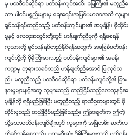
မွ ပထဝီဝင္ဆိုင္ရာ ပတ္ဝန္းက်င္အထိ၊ ေျမႀကီး၏ မတူညီေ
သာ ပါဝင္ပစၥည္းမ်ားမွ ေရအရင္းအျမစ္ပမာဏအထိ လူမ်ား
ရွင္သန္ရပ္တည္သည့္ ပတ္ဝန္းက်င္မ်ား၏ အပူခ်ိန္၊ စိုထိုင္း
မႈႏွင့္ ေလထုအတြင္းတို႔တြင္ ဟန္ခ်က္ညီမႈကို ရရွိေစရန္
လူသားတို႔ ရွင္သန္ရပ္တည္ႏိုင္ရန္အတြက္ အေျခခံပတ္ဝန္း
က်င္တို႔ကို ပိုမိုႀကီးမားသည့္ ပတ္ဝန္းက်င္မ်ား၏ အခန္း
က႑မွ ဘုရားသခင္သည္ ဟန္ခ်က္ညီေအာင္ ျပဳလုပ္သ
ည္။ မတူညီသည့္ ပထဝီဝင္ဆိုင္ရာ ပတ္ဝန္းက်င္တို႔၏ ျခား
နားမႈမ်ားႏွင့္အတူ လူမ်ားသည္ တည္ၿငိမ္သည့္ေလထုႏွင့္အ
ပူခ်ိန္ကို ရရွိမည္ျဖစ္ၿပီး မတူညီသည့္ ရာသီဥတုမ်ားတြင္ စို
ထိုင္းမႈသည္ တည္ၿငိမ္မည္ျဖစ္သည္။ ဤအခ်က္က ဤကဲ့
သို႔ေသာပတ္ဝန္းက်င္မ်ိဳးတြင္ လူမ်ားကို အၿမဲတမ္း ဆက္လ
က္ရွင္သန္ေစသည္။ ပထမဦးဆုံး ပိုမိုႀကီးမားသည့္ ပတ္ဝန္း