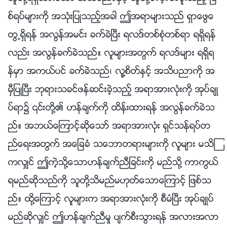
စ္ရပ္မ်ားကို အသုံးျပဳသည့္အခါ ဤအရာမ်ားသည္ ရွာေဖြေ
တြ႕ရွိရန္ အလြန္အမင္း ခက္ခဲၿပီး ရလဒ္တစ္စုံတစ္ရာ ရရွိရန္
လည္း အလြန္ခက္ခဲသည္။ လူမ်ားအတြက္ ရလဒ္မ်ား ရရွိရ
န္မွာ အကယ္ပင္ ခက္ခဲသည္၊ လူ႔စိတ္ႏွင့္ အသိပညာကို အ
မွီျပဳၿပီး ဘုရားသခင္ဖန္ဆင္းခဲ့သည့္ အရာအားလုံးကို အုပ္ခ်ဳ
ပ္ရာ၌ ၎တို႔၏ ဟန္ခ်က္ကို ထိန္းထားရန္ အလြန္ခက္ခဲသ
ည္။ အဘယ္ေၾကာင့္ဆိုေသာ္ အရာအားလုံး ရွင္သန္ရပ္တ
ည္ေရးအတြက္ အေျခခံ သေဘာတရားမ်ားကို လူမ်ား မသိၾ
ကလွ်င္ ဤကဲ့သို႔ေသာဟန္ခ်က္ညီျခင္းကို မည္သို႔ ကာကြယ္
ရမည္ဆိုသည္ကို သူတို႔သိမည္မဟုတ္ေသာေၾကာင့္ ျဖစ္သ
ည္။ ထို႔ေၾကာင့္ လူမ်ားက အရာအားလုံးကို စီမံၿပီး အုပ္ခ်ဳပ္
မည္ဆိုလွ်င္ ဤဟန္ခ်က္ညီမႈ ပ်က္စီးသြားရန္ အလားအလာ