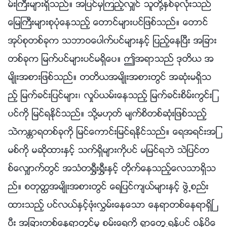
မ္းႀကီးမ်ားရွိသည္။ အျပင္မွၾကည့္လွ်င္ သူတို႔ႏွစ္ခုလုံးသည္
ေျမႀကီးမ်ားစုပုံေနသည့္ ေတာင္မ်ားပင္ျဖစ္သည္။ ေတာင္
အုပ္စုတစ္ခုက သဘာဝေပါက္ပင္မ်ားႏွင့္ ျပည့္ေနၿပီး အျခား
တစ္ခုက ျမက္ပင္မ်ားပင္မရွိေပ။ ဤအရာသည္ ဒုတိယ အ
မ်ိဳးအစားျဖစ္သည္။ တတိယအမ်ိဳးအစားတြင္ အဆုံးမရွိသ
ည့္ ျမက္ခင္းျပင္မ်ား၊ လႈပ္ယမ္းေနသည့္ ျမက္ခင္းစိမ္းကြင္းျ
ပင္ကို ျမင္ရႏိုင္သည္။ သို႔မဟုတ္ မ်က္စိတစ္ဆုံးျဖစ္သည့္
သဲကႏၲာရတစ္ခုကို ျမင္ေကာင္းျမင္ရႏိုင္သည္။ ေရအရင္းအျ
မစ္ကို မဆိုထားႏွင့္ သက္ရွိမ်ားကိုပင္ မျမင္ရဘဲ သဲျပင္တ
စ္ေလွ်ာက္တြင္ အသံတ႐ႊီး႐ႊီးႏွင့္ တိုက္ေနသည့္ေလသာရွိသ
ည္။ စတုတၳအမ်ိဳးအစားတြင္ ေရျပင္က်ယ္မ်ားႏွင့္ ဖြဲ႕စည္း
ထားသည့္ ပင္လယ္ႏွင့္ဖုံးလႊမ္းေနေသာ ေနရာတစ္ေနရာရွိၿ
ပီး အျခားတစ္ေနရာတြင္မူ စမ္းေရကို ရွာေတြ႕ရန္ပင္ ဝန္ပိေ