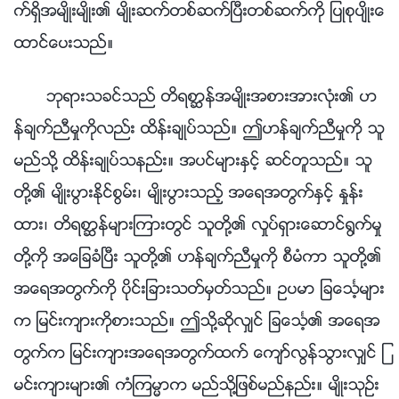
က္ရွိအမ်ိဳးမ်ိဳး၏ မ်ိဳးဆက္တစ္ဆက္ၿပီးတစ္ဆက္ကို ျပဳစုပ်ိဳးေ
ထာင္ေပးသည္။
ဘုရားသခင္သည္ တိရစာၦန္အမ်ိဳးအစားအားလုံး၏ ဟ
န္ခ်က္ညီမႈကိုလည္း ထိန္းခ်ဳပ္သည္။ ဤဟန္ခ်က္ညီမႈကို သူ
မည္သို႔ ထိန္းခ်ဳပ္သနည္း။ အပင္မ်ားႏွင့္ ဆင္တူသည္။ သူ
တို႔၏ မ်ိဳးပြားႏိုင္စြမ္း၊ မ်ိဳးပြားသည့္ အေရအတြက္ႏွင့္ ႏႈန္း
ထား၊ တိရစာၦန္မ်ားၾကားတြင္ သူတို႔၏ လႈပ္ရွားေဆာင္႐ြက္မႈ
တို႔ကို အေျခခံၿပီး သူတို႔၏ ဟန္ခ်က္ညီမႈကို စီမံကာ သူတို႔၏
အေရအတြက္ကို ပိုင္းျခားသတ္မွတ္သည္။ ဥပမာ ျခေသၤ့မ်ား
က ျမင္းက်ားကိုစားသည္။ ဤသို႔ဆိုလွ်င္ ျခေသၤ့၏ အေရအ
တြက္က ျမင္းက်ားအေရအတြက္ထက္ ေက်ာ္လြန္သြားလွ်င္ ျ
မင္းက်ားမ်ား၏ ကံၾကမၼာက မည္သို႔ျဖစ္မည္နည္း။ မ်ိဳးသုဥ္း