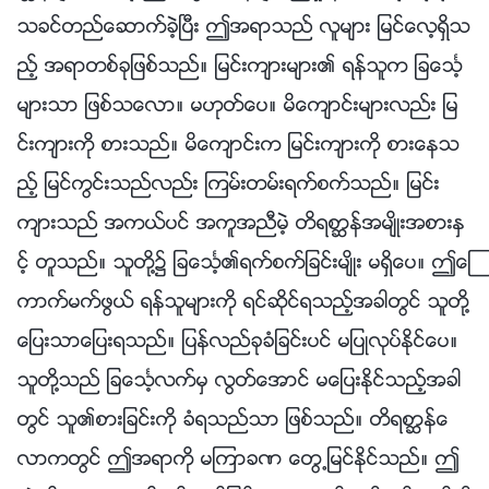
သခင္တည္ေဆာက္ခဲ့ၿပီး ဤအရာသည္ လူမ်ား ျမင္ေလ့ရွိသ
ည့္ အရာတစ္ခုျဖစ္သည္။ ျမင္းက်ားမ်ား၏ ရန္သူက ျခေသၤ့
မ်ားသာ ျဖစ္သေလာ။ မဟုတ္ေပ။ မိေက်ာင္းမ်ားလည္း ျမ
င္းက်ားကို စားသည္။ မိေက်ာင္းက ျမင္းက်ားကို စားေနသ
ည့္ ျမင္ကြင္းသည္လည္း ၾကမ္းတမ္းရက္စက္သည္။ ျမင္း
က်ားသည္ အကယ္ပင္ အကူအညီမဲ့ တိရစာၦန္အမ်ိဳးအစားႏွ
င့္ တူသည္။ သူတို႔၌ ျခေသၤ့၏ရက္စက္ျခင္းမ်ိဳး မရွိေပ။ ဤေၾ
ကာက္မက္ဖြယ္ ရန္သူမ်ားကို ရင္ဆိုင္ရသည့္အခါတြင္ သူတို႔
ေျပးသာေျပးရသည္။ ျပန္လည္ခုခံျခင္းပင္ မျပဳလုပ္ႏိုင္ေပ။
သူတို႔သည္ ျခေသၤ့လက္မွ လြတ္ေအာင္ မေျပးႏိုင္သည့္အခါ
တြင္ သူ၏စားျခင္းကို ခံရသည္သာ ျဖစ္သည္။ တိရစာၦန္ေ
လာကတြင္ ဤအရာကို မၾကာခဏ ေတြ႕ျမင္ႏိုင္သည္။ ဤ