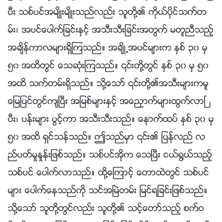
ပီး သစ္ပင္အမ်ိဳးမ်ိဳးသည္လည္း သူတို႔၏ ကိုယ္ပိုင္သက္တ
မ္း၊ အပင္ေပါက္ျခင္းႏွင့္ အသီးသီးျခင္းအတြက္ မတူညီသည့္
အခ်ိန္ကာလမ်ားရွိၾကသည္။ အခ်ိဳ႕အပင္မ်ားက ႏွစ္ ၃၀ မွ
၅၀ အထိတြင္ ေသဆုံးၾကသည္။ ၎တို႔တြင္ ႏွစ္ ၃၀ မွ ၅၀
အထိ သက္တမ္းရွိသည္။ သို႔ေသာ္ ၎တို႔၏အသီးမ်ားကမူ
ေျမျပင္တြင္က်ၿပီး အျမစ္မ်ားႏွင့္ အေညႇာက္မ်ားထြက္လာၿ
ပီး၊ ပန္းမ်ား ပြင့္ကာ အသီးသီးသည္။ ေနာက္ထပ္ ႏွစ္ ၃၀ မွ
၅၀ အထိ ရွင္သန္သည္။ ဤသည္မွာ ၎၏ ျပန္လည္ လ
ည္ပတ္မႈႏႈန္းျဖစ္သည္။ သစ္ပင္အိုက ေသၿပီး ငယ္႐ြယ္သည့္
သစ္ပင္ ေပါက္လာသည္။ ထို႔ေၾကာင့္ ေတာထဲတြင္ သစ္ပင္
မ်ား ေပါက္ေနသည္ကို သင္အၿမဲတမ္း ျမင္ရျခင္းျဖစ္သည္။
သို႔ေသာ္ သူတို႔တြင္လည္း သူတို႔၏ သင့္ေတာ္သည့္ စက္ဝ