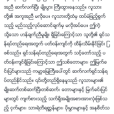
အညီ ဆက္လက္ၿပီး မ်ိဳးပြား ႀကီးထြားေနသည္။ လူသား
တို႔၏ အကူအညီ မလိုေပ။ လူသားတို႔ထံမွ ထပ္မံျဖည့္စြက္
သည့္ မည္သည့္လုပ္ေဆာင္ခ်က္မွ မလိုအပ္ေပ။ ဤကဲ့
သို႔ေသာ ဟန္ခ်က္ညီမႈမ်ိဳး ရွိျခင္းေၾကာင့္သာ သူတို႔၏ ရွင္သ
န္ရပ္တည္ေရးအတြက္ ပတ္ဝန္းက်င္ကို ထိန္းသိမ္းႏိုင္ျခင္း ျ
ဖစ္သည္။ ရွင္သန္ရပ္တည္ေရးအတြက္ သင့္ေတာ္သည့္ ပ
တ္ဝန္းက်င္ရွိျခင္းေၾကာင့္သာ ဤသစ္ေတာမ်ား၊ ဤျမက္ခ
င္းျပင္မ်ားသည္ ကမာၻေျမႀကီးေပၚတြင္ ဆက္လက္ရွင္သန္ရ
ပ္တည္ႏိုင္သည္။ ၎တို႔တည္ရွိေနမႈသည္ လူသားမ်ား၏
မ်ိဳးဆက္တစ္ဆက္ၿပီးတစ္ဆက္၊ ေတာမ်ားႏွင့္ ျမက္ခင္းျပင္
မ်ားတြင္ က်က္စားသည့္ သက္ရွိအမ်ိဳးအစားအားလုံးျဖစ္သ
ည့္ ငွက္မ်ား၊ သားရဲတိရစာၦန္မ်ား၊ ပိုးမႊားမ်ားႏွင့္ အႏုစိတ္သ