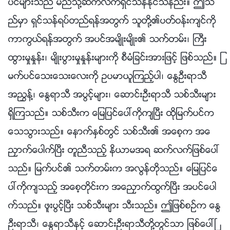
ပင္မ်ားသည္ မည္သို႔ဆက္လက္ရွင္သန္ႏိုင္သနည္း။ ဤသ
ည္မွာ ရွင္သန္ရပ္တည္ရန္အတြက္ သူတို႔၏ပတ္ဝန္းက်င္ကို
ကာကြယ္ရန္အတြက္ အပင္အမ်ိဳးမ်ိဳး၏ သက္တမ္း၊ ႀကီး
ထြားမႈႏႈန္း၊ မ်ိဳးပြားမႈႏႈန္းမ်ားကို စီမံျခင္းအားျဖင့္ ျဖစ္သည္။ ျ
မက္ပင္ေသးေသးေလးကို ဥပမာယူၾကည့္ပါ၊ ေႏြဦးရာသီ
အၫႊန္႔၊ ေႏြရာသီ အပြင့္မ်ား၊ ေဆာင္းဦးရာသီ သစ္သီးမ်ား
ရွိၾကသည္။ သစ္သီးက ေျမျပင္ေပၚကိုက်ၿပီး ထိုျမက္ပင္က
ေသသြားသည္။ ေနာက္ႏွစ္တြင္ သစ္သီး၏ အေစ့က အေ
ညႇာက္ေပါက္ၿပီး တူညီသည့္ နိယာမအရ ဆက္လက္ျဖစ္ေပၚ
သည္။ ျမက္ပင္၏ သက္တမ္းက အလြန္တိုသည္။ ေျမျပင္ေ
ပၚကိုက်သည့္ အေစ့တိုင္းက အေညႇာက္ထြက္ၿပီး အပင္ေပါ
က္သည္။ ဖူးပြင့္ၿပီး သစ္သီးမ်ား သီးသည္။ ဤျဖစ္စဥ္က ေႏြ
ဦးရာသီ၊ ေႏြရာသီႏွင့္ ေဆာင္းဦးရာသီတို႔တြင္သာ ျဖစ္ေပၚၿ