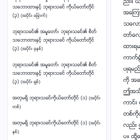
ည္း။ 
သေဘာထားႏွင့္ ဘုရားသခင္ ကိုယ္ေတာ္တိုင္
အေၾကာ
(၃)
(အပိုင္း ေျခာက္)
သေလာ။
ဘုရားသခင္၏ အမႈေတာ္၊ ဘုရားသခင္၏ စိတ္
တာ္ေလ
သေဘာထားႏွင့္ ဘုရားသခင္ ကိုယ္ေတာ္တိုင္
ထားရမည
(၃)
(အပိုင္း ခုႏွစ္)
ကာက္႐ြ
ဘုရားသခင္၏ အမႈေတာ္၊ ဘုရားသခင္၏ စိတ္
ပဳရမည္
သေဘာထားႏွင့္ ဘုရားသခင္ ကိုယ္ေတာ္တိုင္
ကို အဆ
(၃)
(အပိုင္း ရွစ္)
ဤအသိပည
အတုမရွိ ဘုရားသခင္ကိုယ္ေတာ္တိုင္ (၁)
(အပိုင္း
ကာင္း 
တစ္)
တစ္ကို
အတုမရွိ ဘုရားသခင္ကိုယ္ေတာ္တိုင္ (၁)
(အပိုင္း
လည္း 
ႏွစ္)
ပ။ ထို႔