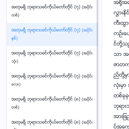
အစို႔အ
အတုမရွိ ဘုရားသခင္ကိုယ္ေတာ္တိုင္ (၇)
(အပိုင္း
လႊားႏိ
တစ္)
ကီးထြာ
အတုမရွိ ဘုရားသခင္ကိုယ္ေတာ္တိုင္ (၇)
(အပိုင္း
ကဥ္းေပ
ႏွစ္)
င္တို႔
အတုမရွိ ဘုရားသခင္ကိုယ္ေတာ္တိုင္ (၇)
သာ အေႏ
(အပိုင္း
သုံး)
ဇာတက်သ
ည္တို႔
အတုမရွိ ဘုရားသခင္ကိုယ္ေတာ္တိုင္ (၇)
(အပိုင္း
လုံးမ
ေလး)
တစ္ခုခ
အတုမရွိ ဘုရားသခင္ကိုယ္ေတာ္တိုင္ (၈)
(အပိုင္း
ဘုရားသ
တစ္)
အားျဖည္
အတုမရွိ ဘုရားသခင္ကိုယ္ေတာ္တိုင္ (၈)
(အပိုင္း
ပ္အေကြ