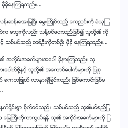
ွီခိုေနၾကရသည္။...
္းဆန္းေအးျမၿပီး ေမႊးႀကိဳင္သည့္ ေလညင္းကို ခံယူၾ
ု႔ထဲက ေသြးကိုလည္း သန္႔စင္ေပးသည္ျဖစ္၍ သူတို႔၏ ကို
ို႔ႏွင့္ သစ္ပင္သည္ တစ္ဦးကိုတစ္ဦး မွီခို ေနၾကရသည္။...
၏ အကိုင္းအခက္မ်ားအေပၚ ခိုနားၾကသည္။ သူ
းေပါက္ဖို႔ႏွင့္ သူတို႔၏ အေကာင္ေပါက္မ်ားကို ျပဳစု
ဟုတ္ ခဏတျဖဳတ္ လာနားခိုျခင္းလည္း ျဖစ္ေကာင္းျဖစ္မ
..
 နက္ရႈိင္းစြာ စိုက္ဝင္သည္။ သစ္ပင္သည္ သူ၏ပင္စည္ျ
က ေျမႀကီးကိုကာကြယ္ရန္ သူ၏ အကိုင္းအခက္မ်ားကို ျ