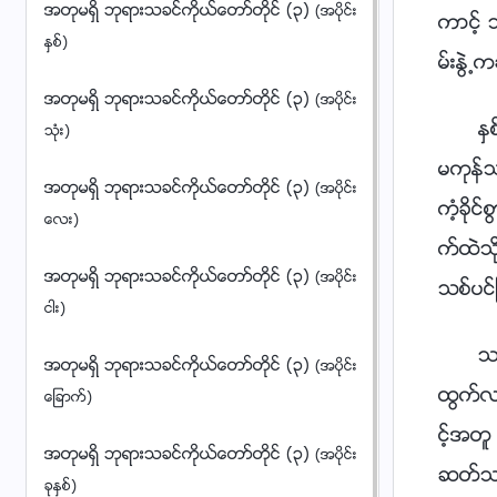
အတုမရွိ ဘုရားသခင္ကိုယ္ေတာ္တိုင္ (၃)
(အပိုင္း
ကာင့္ သ
ႏွစ္)
မ္းႏြဲ
အတုမရွိ ဘုရားသခင္ကိုယ္ေတာ္တိုင္ (၃)
(အပိုင္း
ႏွ
သုံး)
မကုန္သည
အတုမရွိ ဘုရားသခင္ကိုယ္ေတာ္တိုင္ (၃)
(အပိုင္း
ကံ့ခိုင
ေလး)
က္ထဲသိ
အတုမရွိ ဘုရားသခင္ကိုယ္ေတာ္တိုင္ (၃)
(အပိုင္း
သစ္ပင္
ငါး)
သစ
အတုမရွိ ဘုရားသခင္ကိုယ္ေတာ္တိုင္ (၃)
(အပိုင္း
ထြက္လာ
ေျခာက္)
င့္အတူ
အတုမရွိ ဘုရားသခင္ကိုယ္ေတာ္တိုင္ (၃)
(အပိုင္း
ဆတ္သည္
ခုႏွစ္)