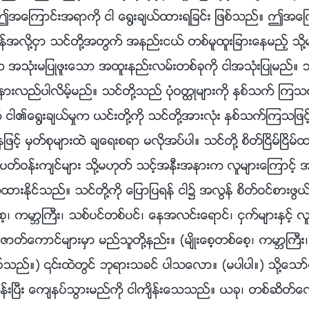
အေၾကာင္းအရာကို ငါ ေ႐ြးခ်ယ္ထားရျခင္း ျဖစ္သည္။ ဤအေၾက
န္အလို႔ငွာ သင္တို႔အတြက္ အနည္းငယ္ တစ္မူထူးျခားေနမည့္ သိ
အသုံးမျပဳဖူးေသာ အထူးနည္းလမ္းတစ္ခုကို ငါအသုံးျပဳမည္။ သင
နားလည္ပါလိမ့္မည္။ သင္တို႔သည္ ပုံဝတၳဳမ်ားကို ႏွစ္သက္ ၾကသ
ငါ၏ေ႐ြးခ်ယ္မႈက ယင္းတို႔ကို သင္တို႔အားလုံး ႏွစ္သက္ၾကသျဖ
ျဖင့္ မွတ္စုမ်ားထဲ ခ်ေရးစရာ မလိုအပ္ပါ။ သင္တို႔ စိတ္ၿငိမ္ၿငိ
တ္ဝန္းက်င္မ်ား သို႔မဟုတ္ သင့္အနီးအနားက လူမ်ားေၾကာင့္ အာ႐
ိတ္ထားႏိုင္သည္။ သင္တို႔ကို ေျပာျပရန္ ငါ၌ အလြန္ စိတ္ဝင္စားဖ
စ့၊ ကမာၻႀကီး၊ သစ္ပင္တစ္ပင္၊ ေနအလင္းေရာင္၊ ငွက္မ်ားႏွင့္
ာတ္ေကာင္မ်ားမွာ မည္သူတို႔နည္း။ (မ်ိဳးေစ့တစ္ေစ့၊ ကမာၻႀကီး၊
္သည္။) ၎ထဲတြင္ ဘုရားသခင္ ပါသေလာ။ (မပါပါ။) သို႔ေသာ္လည္း
္းၿပီး ေက်နပ္သြားမည္ကို ငါက်ိန္းေသသည္။ ယခု၊ တစ္ဆိတ္ေ