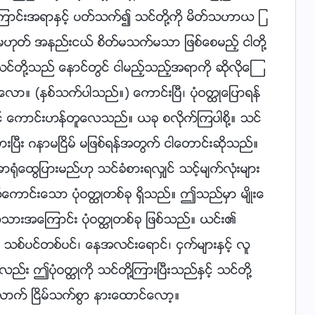
ာင္းအရာႏွင့္ ပတ္သက္၍ သင္တို႔ကို မိတ္သဟာယ ျ
ု႔မဟုတ္ အနည္းငယ္ စိတ္မသက္မသာ ျဖစ္ေစမည့္ ငါတို႔
္တို႔သည္ ေနာင္တြင္ ငါမည့္သည့္အရာကို ဆိုလိုေၾ
ေလာ။ (ႏွစ္သက္ပါသည္။) ေကာင္းၿပီ၊ ပုံဝတၳဳေျပာရန္
င့္ ေကာင္းဟန္တူေလသည္။ ယခု စလိုက္ၾကပါစို႔။ သင္
မ္ထားၿပီး ဂနာမၿငိမ္ မျဖစ္ရန္အတြက္ ငါေတာင္းဆိုသည္။
ုံေထြျပားမည္ဟု သင္ခံစားရလွ်င္ သင့္မ်က္လုံးမ်ား
ြယ္ေကာင္းေသာ ပုံဝတၳဳတစ္ခု ရွိသည္။ ဤသည္မွာ မ်ိဳးေ
 လူသားအေၾကာင္း ပုံဝတၳဳတစ္ခု ျဖစ္သည္။ ယင္း၏
 သစ္ပင္တစ္ပင္၊ ေနအလင္းေရာင္၊ ငွက္မ်ားႏွင့္ လူ
 ဤပုံဝတၳဳကို သင္တို႔ၾကားၿပီးသည္ႏွင့္ သင္တို႔
လာက္ ၿငိမ္သက္စြာ နားေထာင္ေလာ့။