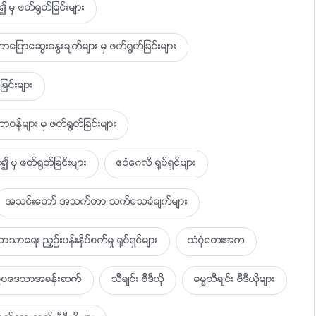
 မွ ဖတ္႐ြတ္ျခင္းမ်ား
ာေဆြးေႏြးခ်က္မ်ား မွ ဖတ္႐ြတ္ျခင္းမ်ား
ခင္းမ်ား
ဝန္မ်ား မွ ဖတ္႐ြတ္ျခင္းမ်ား
၍ မွ ဖတ္႐ြတ္ျခင္းမ်ား
ဧဝံေဂလိ ႐ုပ္ရွင္မ်ား
အသင္းေတာ္ အသက္တာ သက္ေသခံခ်က္မ်ား
ာသာေရး ညႇဥ္းပန္းႏွိပ္စက္မႈ ႐ုပ္ရွင္မ်ား
သံစုံေတးအက
ပြဲပေဒသာအခန္းဆက္
သီခ်င္း ဗီဒီယို
ဓမၼသီခ်င္း ဗီဒီယိုမ်ား