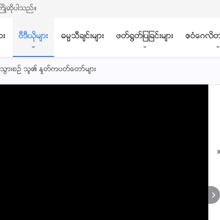
ႀကိဳဆိုပါသည္။
ား
ဗီဒီယိုမ်ား
ဓမၼသီခ်င္းမ်ား
ဖတ္႐ြတ္ျပျခင္းမ်ား
ဧဝံေဂလိတ
္သြားစဥ္ သူ၏ ႏႈတ္ကပတ္ေတာ္မ်ား