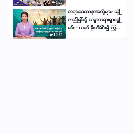
17:49
6:27
မ်ား
ည္း၏
တရားေဒႆနာအတြဲမ်ား- ယုံၾ
ဘုရားသခင္၏ ႏႈတ္ကပတ္ေတာ္ -
ကည္ျခင္း၌ သမၼာတရားရွာေဖြျ
သင္သည္ ခရစ္ေတာ္ႏွင့္ သဟဇာ
ခင္း - သခင္ မိုးတိမ္စီး၍ ႂကြဆ
တျဖစ္ေရးအတြက္ လမ္းခရီးကို ရွာေ
26:13
10:31
င္းမည္ကိုသာ ေစာင့္ေမွ်ာ္ေနသူ
ဖြသင့္သည္
မ်ား အမဂၤလာရွိ၏
ဘုရားသခင္၏ ႏႈတ္ကပတ္ေတာ္ -
သင္သည္ ဘုရားသခင္ကို ယုံၾကည္
သူစစ္စစ္ ျဖစ္သေလာ
24:09
ဘုရားသခင္၏ ႏႈတ္ကပတ္ေတာ္ -
ခရစ္ေတာ္သည္ တရားစီရင္ျခင္း အ
မႈကို သမၼာတရားျဖင့္ ေဆာင္႐ြက္၏
22:52
ဘုရားသခင္၏ ႏႈတ္ကပတ္ေတာ္ -
သင္သိခဲ့သေလာ ဘုရားသခင္သည္
လူသားမ်ားၾကား၌ ႀကီးမားေသာအမႈ
19:49
ကို ျပဳခဲ့ၿပီးၿပီ