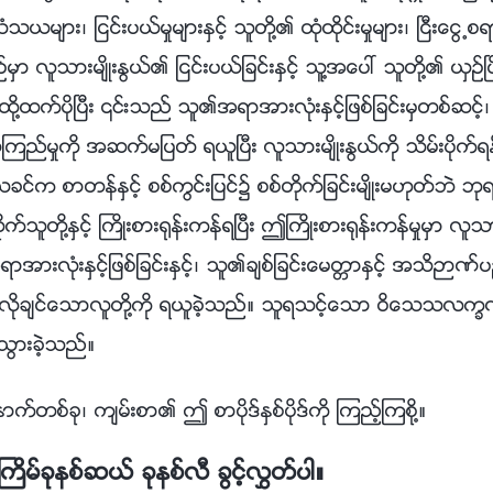
ံသယမ်ား၊ ျငင္းပယ္မႈမ်ားႏွင့္ သူတို႔၏ ထုံထိုင္းမႈမ်ား၊ ၿငီးေင
ဥ္မွာ လူသားမ်ိဳးႏြယ္၏ ျငင္းပယ္ျခင္းႏွင့္ သူ႔အေပၚ သူတို႔၏ ယွဥ္ၿပ
ို႔ထက္ပိုၿပီး ၎သည္ သူ၏အရာအားလုံးႏွင့္ျဖစ္ျခင္းမွတစ္ဆင့္၊ 
ၾကည္မႈကို အဆက္မျပတ္ ရယူၿပီး လူသားမ်ိဳးႏြယ္ကို သိမ္းပိုက္
ခင္က စာတန္ႏွင့္ စစ္ကြင္းျပင္၌ စစ္တိုက္ျခင္းမ်ိဳးမဟုတ္ဘ
က္သူတို႔ႏွင့္ ႀကိဳးစား႐ုန္းကန္ရၿပီး ဤႀကိဳးစား႐ုန္းကန္မႈမွာ လူ
ားလုံးႏွင့္ျဖစ္ျခင္းႏွင့္၊ သူ၏ခ်စ္ျခင္းေမတၱာႏွင့္ အသိဉာဏ္ပည
လိုခ်င္ေသာလူတို႔ကို ရယူခဲ့သည္။ သူရသင့္ေသာ ဝိေသသလကၡဏာႏွ
န္သြားခဲ့သည္။
ာက္တစ္ခု၊ က်မ္းစာ၏ ဤ စာပိုဒ္ႏွစ္ပိုဒ္ကို ၾကည့္ၾကစို႔။
ကိမ္ခုနစ္ဆယ္ ခုနစ္လီ ခြင့္လႊတ္ပါ။