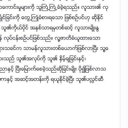
ြ႕စရာေကာင္းမႈမ်ားကို သူႀကံ့ႀကံ့ခံခဲ့ရသည္။ လူသား၏ လု
ိဳင္ျခင္းကို ေတြ႕ႀကဳံခံစားရေသာ ျဖစ္စဥ္ပင္ဟု ဆိုႏိုင္
သူ၏ကိုယ္ပိုင္ အႏွစ္သာရမွတစ္ဆင့္ လူသားမ်ိဳးႏြ
ရန္ လုပ္ငန္းစဥ္ပင္ျဖစ္သည္။ လူ႔ဇာတိခံယူထားေသာ
ဲ ဘုရားသခင္က သာမန္လူသားတစ္ေယာက္ျဖစ္လာၿပီး သူ႔ေ
သားသည္ သူ၏အလုပ္ကို သူ၏ ႏွိမ့္ခ်ျခင္းႏွင့္၊
ာႏွင့္ ၿပီးေျမာက္ေစခဲ့သည္ဆိုျခင္းမ်ိဳး ပို၍ျဖစ္လာသ
င့္ အဆင့္အတန္းကို ရယူႏိုင္ခဲ့ၿပီး သူ၏ပလႅင္ဆီ