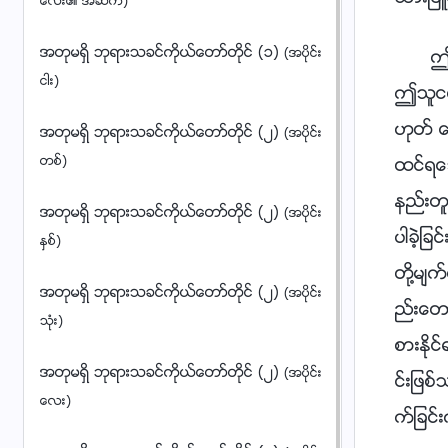
ေလး၏ အဆက္)
အတုမရွိ ဘုရားသခင္ကိုယ္ေတာ္တိုင္ (၁)
(အပိုင္း
ဤစ
ငါး)
ဤသူငယ္
ဟုတ္ 
အတုမရွိ ဘုရားသခင္ကိုယ္ေတာ္တိုင္ (၂)
(အပိုင္း
တစ္)
ထင္ရေသ
နည္းတူ
အတုမရွိ ဘုရားသခင္ကိုယ္ေတာ္တိုင္ (၂)
(အပိုင္း
ပာခဲ့ျ
ႏွစ္)
တို႔မ်
အတုမရွိ ဘုရားသခင္ကိုယ္ေတာ္တိုင္ (၂)
(အပိုင္း
ည္းေတာ
သုံး)
စားႏိုင
အတုမရွိ ဘုရားသခင္ကိုယ္ေတာ္တိုင္ (၂)
(အပိုင္း
င္းျဖစ္
ေလး)
က္ျခင္