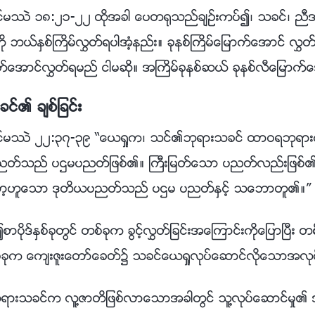
င္မႆဲ ၁၈:၂၁-၂၂ ထိုအခါ ေပတ႐ုသည္ခ်ဥ္းကပ္၍၊ သခင္၊ ညီအစ္
ို ဘယ္ႏွစ္ႀကိမ္လႊတ္ရပါအံ့နည္း။ ခုနစ္ႀကိမ္ေျမာက္ေအာင္ လ
က္ေအာင္လႊတ္ရမည္ ငါမဆို။ အႀကိမ္ခုနစ္ဆယ္ ခုနစ္လီေျမာက္
င္၏ ခ်စ္ျခင္း
င္မႆဲ ၂၂:၃၇-၃၉ “ေယရႈက၊ သင္၏ဘုရားသခင္ ထာဝရဘုရားကို စိတ္
္သည္ ပဌမပညတ္ျဖစ္၏။ ႀကီးျမတ္ေသာ ပညတ္လည္းျဖစ္၏။ ထိုမွတ
လာ့ဟူေသာ ဒုတိယပညတ္သည္ ပဌမ ပညတ္ႏွင့္ သေဘာတူ၏။”
ာပိုဒ္ႏွစ္ခုတြင္ တစ္ခုက ခြင့္လႊတ္ျခင္းအေၾကာင္းကိုေျပာၿပ
စ္ခုက ေက်းဇူးေတာ္ေခတ္၌ သခင္ေယရႈလုပ္ေဆာင္လိုေသာအလုပ္
ုရားသခင္က လူ႔ဇာတိျဖစ္လာေသာအခါတြင္ သူ႔လုပ္ေဆာင္မႈ