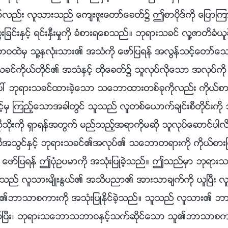
ာ္လည္း လူသားသည္ ေက်းဇူးေတာ္ေခတ္၌ ဤစာပိုဒ္ကို ေျပာၾ
းျခင္းႏွင့္ ရင္းႏွီးမႈကို ခံစားရေစသည္။ ဘုရားသခင္ လူ႔ဇာတိခံယူ
ဝထဲမွ သူ႔ႏွလုံးသား၏ အသံကို ေဖာ္ျပရန္ အလြန္သင့္ေတာ္ေ
ခင္ကိုယ္တိုင္၏ အသံႏွင့္ ထိုေခတ္၌ သူလုပ္လိုေသာ အလုပ္ကို 
ေပၚ ဘုရားသခင္ထားခဲ့ေသာ သေဘာထားတစ္ခုကိုလည္း ကိုယ္စ
့္မွ ၾကည့္ေသာအခါတြင္ သူသည္ လူတစ္ေယာက္ခ်င္းစီတိုင္းကို သို
ထိုသိုးကို ရွာရန္အတြက္ မည္သည့္အရာကိုမဆို သူလုပ္ေဆာင္ပါ
ိအသြင္ႏွင့္ ဘုရားသခင္၏အလုပ္၏ သေဘာတရားကို ကိုယ္စားျပ
 ေဖာ္ျပရန္ ဤပုံဥပမာကို အသုံးျပဳခဲ့သည္။ ဤသည္မွာ ဘုရား
သည္ လူသားမ်ိဳးႏြယ္၏ အသိပညာ၏ အားသာခ်က္ကို ယူၿပီး လူတို
၏ဘာသာစကားကို အသုံးျပဳႏိုင္ခဲ့သည္။ သူသည္ လူသား၏ ဘာသ
္ၿပီး၊ ဘုရားသေဘာသဘာဝႏွင့္သက္ဆိုင္ေသာ သူ၏ဘာသာစကားကို