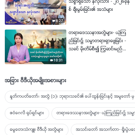
သစၥာရွိေသာ ႏွလုံးသား - ၂၀၂၆ခုႏွ
စ္ ခ်ီးမြမ္းျခင္း၏ အသံမ်ား
6:27
တရားေဒႆနာအတြဲမ်ား- ယုံၾက
ည္ျခင္း၌ သမၼာတရားရွာေဖြျခင္း -
သခင္ မိုးတိမ္စီး၍ ႂကြဆင္းမည္ကို
သာ ေစာင့္ေမွ်ာ္ေနသူမ်ား အမဂၤ
10:31
လာရွိ၏
အျခား ဗီဒီယိုအမ်ိဳးအစားမ်ား
ႏႈတ္ကပတ္ေတာ္၊ အတြဲ (၁)၊ ဘုရားသခင္၏ ေပၚထြန္းျခင္းႏွင့္ အမႈေတာ္ မွ 
ဧဝံေဂလိ ႐ုပ္ရွင္မ်ား
တရားေဒႆနာအတြဲမ်ား- ယုံၾကည္ျခင္း၌ သမၼာ
ဓမၼေတးသံက်ဴး ဗီဒီယို အတြဲမ်ား
အသင္းေတာ္ အသက္တာ- ရႈိးပြဲ