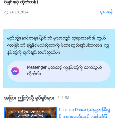
စ္ျခင္းႏွင့္ ထိုက္တန္)
မွ်ေဝရန္
24.10.2024
မည္သို႔ေႏွာင္တရေျပာင္းလဲ မွသာလွ်င္ ဘုရားသခင္၏ ကြယ္
ကာျခင္းကို ရရွိႏိုင္မယ္ဆိုတာကို မိတ္ေဆြသိခ်င္ပါသလား။ ကြၽ
န္ုပ္တို႔ကို ခ်က္ခ်င္းဆက္သြယ္ပါ။
Messenger မွတဆင့္ ကြၽန္ုပ္တို႔ကို ဆက္သြယ္
လိုက္ပါ။
အျခား ဤကဲ့သို႔ ႐ုပ္ရွင္မ်ား
94
/
158
Christian Dance (အနႏၲတန္ခိုးရွ
င္ ဘုရားသခင္သည္ လူ၏ခ်စ္ျခ