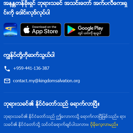
အနႏၲတန္ခိုးရွင္ ဘုရားသခင္ အသင္းေတာ္ အက္ပလီေကးရွ
င္းကို ေဒါင္းလုဒ္လုပ္ပါ
ကြၽန္ုပ္တို႔ကိုဆက္သြယ္ပါ
+959-441-136-387
contact.my@kingdomsalvation.org
ဘုရားသခင္၏ ႏိုင္ငံေတာ္သည္ ေရာက္လာၿပီ။
ဘုရားသခင္၏ ႏိုင္ငံေတာ္သည္ ဤေလာကသို႔ ေရာက္လာၿပီျဖစ္သည္။ ရား
သခင္၏ ႏိုင္ငံေတာ္သို႔ သင္ဝင္ေရာက္ခ်င္ပါသလား။
ပိုမိုေလ့လာမည္။