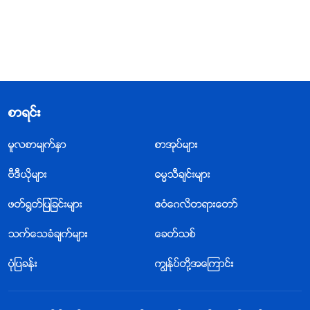
စာရင္း
မူလစာမ်က္ႏွာ
စာအုပ္မ်ား
ဗီဒီယိုမ်ား
ဓမၼသီခ်င္းမ်ား
ဖတ္႐ြတ္ျပျခင္းမ်ား
ဧဝံေဂလိတရားေတာ္
သက္ေသခံခ်က္မ်ား
ေခတ္သစ္
ပုံျပခန္း
ကြၽန္ုပ္တို႔အေၾကာင္း