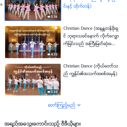
င္းႏွင့္ ထိုက္တန္)
3:36
Christian Dance (အနႏၲတန္ခိုးရွ
င္ ဘုရားသခင္ေနာက္ လိုက္ေလွ်ာ
က္ျခင္းသည္ အႀကီးျမတ္ဆုံးေသာ
ေကာင္းခ်ီးမဂၤလာျဖစ္သည္)
4:35
Christian Dance (ကိုယ္ေတာ္သ
ည္ ကြၽန္ုပ္၏အသက္အစစ္အမွန္)
3:50
ဆက္ၾကည့္မည္
အရည္အေသြးေကာင္းသည့္ ဗီဒီယိုမ်ား