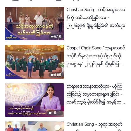
Christian Song - သင့္အထူးတာဝ
န္ကို သင္သတိျပဳမိလား -
၂၀၂၆ခုႏွစ္ ခ်ီးမြမ္းျခင္း၏ အသံမ်ား
6:10
Gospel Choir Song "ဘုရားသခင္
သင့္စိတ္ႏွလုံးသားႏွင့္ ဝိညာဥ္ကို
ရွာေဖြေန" ၂၀၂၆ခုႏွစ္ ခ်ီးမြမ္းျခ
င္း၏ အသံမ်ား
6:05
တရားေဒႆနာအတြဲမ်ား- ယုံၾက
ည္ျခင္း၌ သမၼာတရားရွာေဖြျခင္း -
သခင္သည္ မိုးတိမ္စီး၍ အမွန္တက
ယ္ ျပန္ႂကြလာမည္ေလာ။
15:11
Christian Song - ဘုရားအတြက္