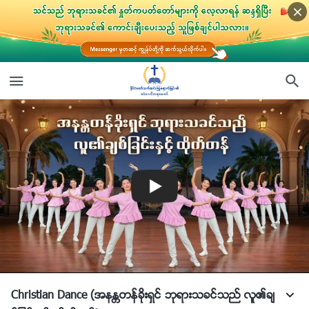
Christian Dance (အနႏၲတန္ခိုးရွင္ ဘုရားသခင္သည္ လူ၏ခ်