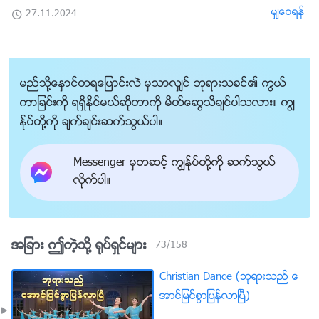
မွ်ေဝရန္
27.11.2024
မည္သို႔ေႏွာင္တရေျပာင္းလဲ မွသာလွ်င္ ဘုရားသခင္၏ ကြယ္
ကာျခင္းကို ရရွိႏိုင္မယ္ဆိုတာကို မိတ္ေဆြသိခ်င္ပါသလား။ ကြၽ
န္ုပ္တို႔ကို ခ်က္ခ်င္းဆက္သြယ္ပါ။
Messenger မွတဆင့္ ကြၽန္ုပ္တို႔ကို ဆက္သြယ္
လိုက္ပါ။
အျခား ဤကဲ့သို႔ ႐ုပ္ရွင္မ်ား
73
/
158
Christian Dance (ဘုရားသည္ ေ
အာင္ျမင္စြာျပန္လာၿပီ)