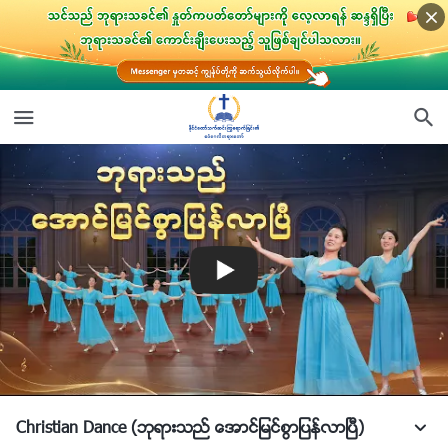
Christian Dance (ဘုရားသည္ ေအာင္ျမင္စြာျပန္လာၿပီ)