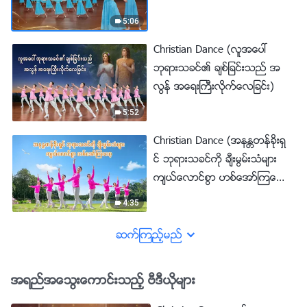
5:06
Christian Dance (လူအေပၚ
ဘုရားသခင္၏ ခ်စ္ျခင္းသည္ အ
လြန္ အေရးႀကီးလိုက္ေလျခင္း)
5:52
Christian Dance (အနႏၲတန္ခိုးရွ
င္ ဘုရားသခင္ကို ခ်ီးမြမ္းသံမ်ား
က်ယ္ေလာင္စြာ ဟစ္ေအာ္ၾကေ
လာ့)
4:35
ဆက္ၾကည့္မည္
အရည္အေသြးေကာင္းသည့္ ဗီဒီယိုမ်ား