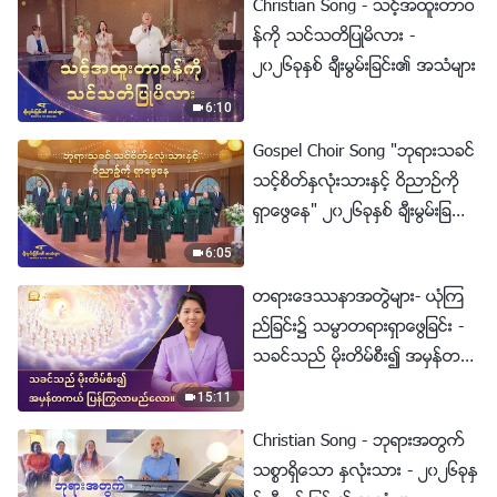
Christian Song - သင့္အထူးတာဝ
န္ကို သင္သတိျပဳမိလား -
၂၀၂၆ခုႏွစ္ ခ်ီးမြမ္းျခင္း၏ အသံမ်ား
6:10
Gospel Choir Song "ဘုရားသခင္
သင့္စိတ္ႏွလုံးသားႏွင့္ ဝိညာဥ္ကို
ရွာေဖြေန" ၂၀၂၆ခုႏွစ္ ခ်ီးမြမ္းျခ
င္း၏ အသံမ်ား
6:05
တရားေဒႆနာအတြဲမ်ား- ယုံၾက
ည္ျခင္း၌ သမၼာတရားရွာေဖြျခင္း -
သခင္သည္ မိုးတိမ္စီး၍ အမွန္တက
ယ္ ျပန္ႂကြလာမည္ေလာ။
15:11
Christian Song - ဘုရားအတြက္
သစၥာရွိေသာ ႏွလုံးသား - ၂၀၂၆ခုႏွ