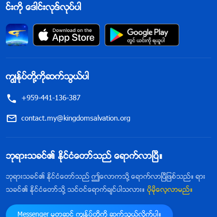
င္းကို ေဒါင္းလုဒ္လုပ္ပါ
ကြၽန္ုပ္တို႔ကိုဆက္သြယ္ပါ
+959-441-136-387
contact.my@kingdomsalvation.org
ဘုရားသခင္၏ ႏိုင္ငံေတာ္သည္ ေရာက္လာၿပီ။
ဘုရားသခင္၏ ႏိုင္ငံေတာ္သည္ ဤေလာကသို႔ ေရာက္လာၿပီျဖစ္သည္။ ရား
သခင္၏ ႏိုင္ငံေတာ္သို႔ သင္ဝင္ေရာက္ခ်င္ပါသလား။
ပိုမိုေလ့လာမည္။
Messenger မွတဆင့္ ကြၽန္ုပ္တို႔ကို ဆက္သြယ္လိုက္ပါ။