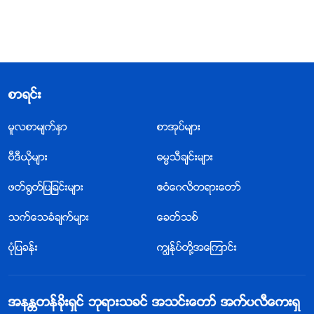
စာရင္း
မူလစာမ်က္ႏွာ
စာအုပ္မ်ား
ဗီဒီယိုမ်ား
ဓမၼသီခ်င္းမ်ား
ဖတ္႐ြတ္ျပျခင္းမ်ား
ဧဝံေဂလိတရားေတာ္
သက္ေသခံခ်က္မ်ား
ေခတ္သစ္
ပုံျပခန္း
ကြၽန္ုပ္တို႔အေၾကာင္း
အနႏၲတန္ခိုးရွင္ ဘုရားသခင္ အသင္းေတာ္ အက္ပလီေကးရွ