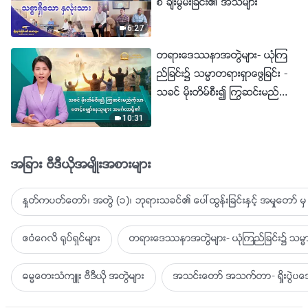
စ္ ခ်ီးမြမ္းျခင္း၏ အသံမ်ား
6:27
တရားေဒႆနာအတြဲမ်ား- ယုံၾက
ည္ျခင္း၌ သမၼာတရားရွာေဖြျခင္း -
သခင္ မိုးတိမ္စီး၍ ႂကြဆင္းမည္ကို
သာ ေစာင့္ေမွ်ာ္ေနသူမ်ား အမဂၤ
10:31
လာရွိ၏
အျခား ဗီဒီယိုအမ်ိဳးအစားမ်ား
ႏႈတ္ကပတ္ေတာ္၊ အတြဲ (၁)၊ ဘုရားသခင္၏ ေပၚထြန္းျခင္းႏွင့္ အမႈေတာ္ မွ 
ဧဝံေဂလိ ႐ုပ္ရွင္မ်ား
တရားေဒႆနာအတြဲမ်ား- ယုံၾကည္ျခင္း၌ သမၼာ
ဓမၼေတးသံက်ဴး ဗီဒီယို အတြဲမ်ား
အသင္းေတာ္ အသက္တာ- ရႈိးပြဲ