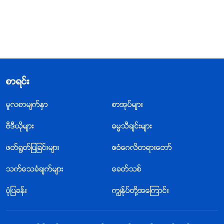
စာရင္း
မူလစာမ်က္ႏွာ
စာအုပ္မ်ား
ဗီဒီယိုမ်ား
ဓမၼသီခ်င္းမ်ား
ဖတ္႐ြတ္ျပျခင္းမ်ား
ဧဝံေဂလိတရားေတာ္
သက္ေသခံခ်က္မ်ား
ေခတ္သစ္
ပုံျပခန္း
ကြၽန္ုပ္တို႔အေၾကာင္း