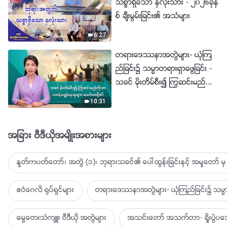
သစၥာရွိေသာ ႏွလုံးသား - ၂၀၂၆ခုႏွ
စ္ ခ်ီးမြမ္းျခင္း၏ အသံမ်ား
6:27
တရားေဒႆနာအတြဲမ်ား- ယုံၾက
ည္ျခင္း၌ သမၼာတရားရွာေဖြျခင္း -
သခင္ မိုးတိမ္စီး၍ ႂကြဆင္းမည္ကို
သာ ေစာင့္ေမွ်ာ္ေနသူမ်ား အမဂၤ
10:31
လာရွိ၏
အျခား ဗီဒီယိုအမ်ိဳးအစားမ်ား
ႏႈတ္ကပတ္ေတာ္၊ အတြဲ (၁)၊ ဘုရားသခင္၏ ေပၚထြန္းျခင္းႏွင့္ အမႈေတာ္ မွ 
ဧဝံေဂလိ ႐ုပ္ရွင္မ်ား
တရားေဒႆနာအတြဲမ်ား- ယုံၾကည္ျခင္း၌ သမၼာ
ဓမၼေတးသံက်ဴး ဗီဒီယို အတြဲမ်ား
အသင္းေတာ္ အသက္တာ- ရႈိးပြဲ