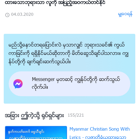
ထားေသာဘုရားသာ လူကို အျပည့္အဝကယ္တင္ႏိုင္
မွ်ေဝရန္
04.03.2020
မည္သို႔ေႏွာင္တရေျပာင္းလဲ မွသာလွ်င္ ဘုရားသခင္၏ ကြယ္
ကာျခင္းကို ရရွိႏိုင္မယ္ဆိုတာကို မိတ္ေဆြသိခ်င္ပါသလား။ ကြၽ
န္ုပ္တို႔ကို ခ်က္ခ်င္းဆက္သြယ္ပါ။
Messenger မွတဆင့္ ကြၽန္ုပ္တို႔ကို ဆက္သြယ္
လိုက္ပါ။
အျခား ဤကဲ့သို႔ ႐ုပ္ရွင္မ်ား
155
/
221
Myanmar Christian Song With
Lyrics - လူ႔ဇာတိခံယူထားေသာ