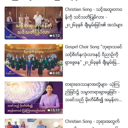
Christian Song - သင့္အထူးတာဝ
န္ကို သင္သတိျပဳမိလား -
၂၀၂၆ခုႏွစ္ ခ်ီးမြမ္းျခင္း၏ အသံမ်ား
6:10
Gospel Choir Song "ဘုရားသခင္
သင့္စိတ္ႏွလုံးသားႏွင့္ ဝိညာဥ္ကို
ရွာေဖြေန" ၂၀၂၆ခုႏွစ္ ခ်ီးမြမ္းျခ
င္း၏ အသံမ်ား
6:05
တရားေဒႆနာအတြဲမ်ား- ယုံၾက
ည္ျခင္း၌ သမၼာတရားရွာေဖြျခင္း -
သခင္သည္ မိုးတိမ္စီး၍ အမွန္တက
ယ္ ျပန္ႂကြလာမည္ေလာ။
15:11
Christian Song - ဘုရားအတြက္