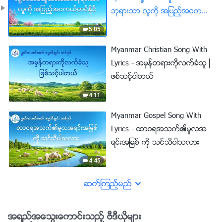
ဘုရားသာ လူကို အျပည့္အဝကယ္
တင္ႏိုင္
5:05
Myanmar Christian Song With
Lyrics - အမွန္တရားကိုလက္ခံသူ ျ
ဖစ္သင့္ပါတယ္
4:11
Myanmar Gospel Song With
Lyrics - ထာဝရအသက္၏မူလအ
ရင္းအျမစ္ ကို သင္သိပါသလား
4:45
ဆက္ၾကည့္မည္
အရည္အေသြးေကာင္းသည့္ ဗီဒီယိုမ်ား