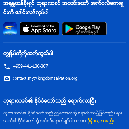
အနႏၲတန္ခိုးရွင္ ဘုရားသခင္ အသင္းေတာ္ အက္ပလီေကးရွ
င္းကို ေဒါင္းလုဒ္လုပ္ပါ
ကြၽန္ုပ္တို႔ကိုဆက္သြယ္ပါ
+959-441-136-387
contact.my@kingdomsalvation.org
ဘုရားသခင္၏ ႏိုင္ငံေတာ္သည္ ေရာက္လာၿပီ။
ဘုရားသခင္၏ ႏိုင္ငံေတာ္သည္ ဤေလာကသို႔ ေရာက္လာၿပီျဖစ္သည္။ ရား
သခင္၏ ႏိုင္ငံေတာ္သို႔ သင္ဝင္ေရာက္ခ်င္ပါသလား။
ပိုမိုေလ့လာမည္။