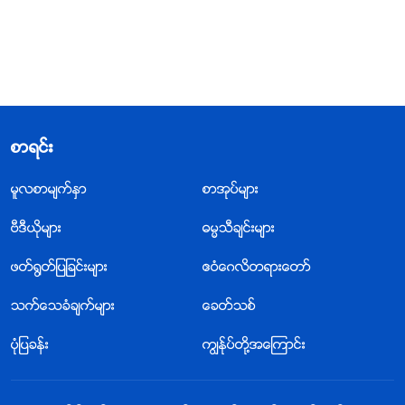
စာရင္း
မူလစာမ်က္ႏွာ
စာအုပ္မ်ား
ဗီဒီယိုမ်ား
ဓမၼသီခ်င္းမ်ား
ဖတ္႐ြတ္ျပျခင္းမ်ား
ဧဝံေဂလိတရားေတာ္
သက္ေသခံခ်က္မ်ား
ေခတ္သစ္
ပုံျပခန္း
ကြၽန္ုပ္တို႔အေၾကာင္း