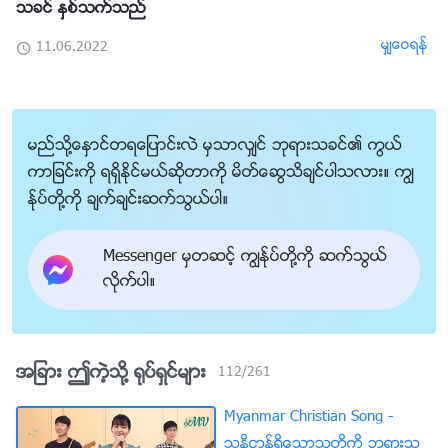
သခင္ ႏွစ္သက္သည္
မွ်ေဝရန္
11.06.2022
မည္သို႔ေႏွာင္တရေျပာင္းလဲ မွသာလွ်င္ ဘုရားသခင္၏ ကြယ္
ကာျခင္းကို ရရွိႏိုင္မယ္ဆိုတာကို မိတ္ေဆြသိခ်င္ပါသလား။ ကြၽ
န္ုပ္တို႔ကို ခ်က္ခ်င္းဆက္သြယ္ပါ။
Messenger မွတဆင့္ ကြၽန္ုပ္တို႔ကို ဆက္သြယ္
လိုက္ပါ။
အျခား ဤကဲ့သို႔ ႐ုပ္ရွင္မ်ား
112
/
261
Myanmar Christian Song -
သႏၷိ႒ာန္ရွိေသာသူတို႔ကို ဘုရားသ