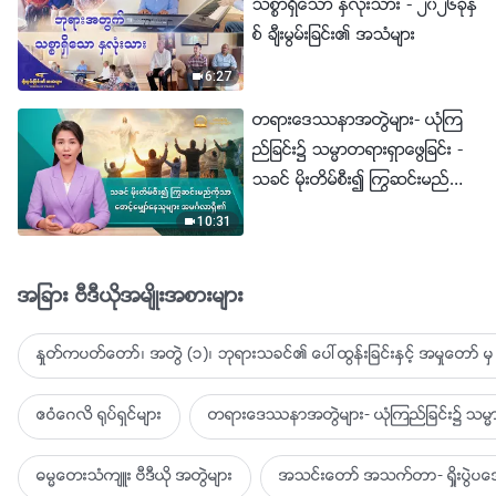
သစၥာရွိေသာ ႏွလုံးသား - ၂၀၂၆ခုႏွ
စ္ ခ်ီးမြမ္းျခင္း၏ အသံမ်ား
6:27
တရားေဒႆနာအတြဲမ်ား- ယုံၾက
ည္ျခင္း၌ သမၼာတရားရွာေဖြျခင္း -
သခင္ မိုးတိမ္စီး၍ ႂကြဆင္းမည္ကို
သာ ေစာင့္ေမွ်ာ္ေနသူမ်ား အမဂၤ
10:31
လာရွိ၏
အျခား ဗီဒီယိုအမ်ိဳးအစားမ်ား
ႏႈတ္ကပတ္ေတာ္၊ အတြဲ (၁)၊ ဘုရားသခင္၏ ေပၚထြန္းျခင္းႏွင့္ အမႈေတာ္ မွ 
ဧဝံေဂလိ ႐ုပ္ရွင္မ်ား
တရားေဒႆနာအတြဲမ်ား- ယုံၾကည္ျခင္း၌ သမၼာ
ဓမၼေတးသံက်ဴး ဗီဒီယို အတြဲမ်ား
အသင္းေတာ္ အသက္တာ- ရႈိးပြဲ