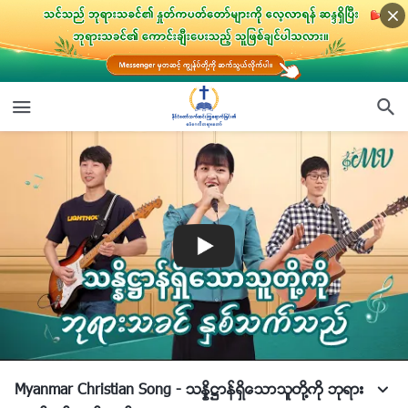
Myanmar Christian Song - သႏၷိ႒ာန္ရွိေသာသူတို႔ကို ဘုရား