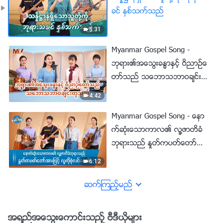
ခင္ ႏွစ္သက္သည္
5:31
Myanmar Gospel Song -
ဘုရား၏အေသြးခႏၶာႏွင့္ ဝိညာဥ္ေ
တာ္သည္ သေဘာသဘာဝခ်င္းတူ
သည္
4:42
Myanmar Gospel Song - ေနာ
က္ဆုံးေသာကာလ၏ လူ႔ဇာတိခံ
ဘုရားသည္ ႏႈတ္ကပတ္ေတာ္အားျ
ဖင့္ လူကိုစုံလင္ေစ၏
6:12
ဆက္ၾကည့္မည္
အရည္အေသြးေကာင္းသည့္ ဗီဒီယိုမ်ား