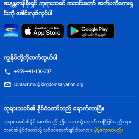
အနႏၲတန္ခိုးရွင္ ဘုရားသခင္ အသင္းေတာ္ အက္ပလီေကးရွ
င္းကို ေဒါင္းလုဒ္လုပ္ပါ
ကြၽန္ုပ္တို႔ကိုဆက္သြယ္ပါ
+959-441-136-387
contact.my@kingdomsalvation.org
ဘုရားသခင္၏ ႏိုင္ငံေတာ္သည္ ေရာက္လာၿပီ။
ဘုရားသခင္၏ ႏိုင္ငံေတာ္သည္ ဤေလာကသို႔ ေရာက္လာၿပီျဖစ္သည္။ ရား
သခင္၏ ႏိုင္ငံေတာ္သို႔ သင္ဝင္ေရာက္ခ်င္ပါသလား။
ပိုမိုေလ့လာမည္။