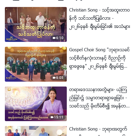
Christian Song - သင့္အထူးတာဝ
န္ကို သင္သတိျပဳမိလား -
၂၀၂၆ခုႏွစ္ ခ်ီးမြမ္းျခင္း၏ အသံမ်ား
6:10
Gospel Choir Song "ဘုရားသခင္
သင့္စိတ္ႏွလုံးသားႏွင့္ ဝိညာဥ္ကို
ရွာေဖြေန" ၂၀၂၆ခုႏွစ္ ခ်ီးမြမ္းျခ
င္း၏ အသံမ်ား
6:05
တရားေဒႆနာအတြဲမ်ား- ယုံၾက
ည္ျခင္း၌ သမၼာတရားရွာေဖြျခင္း -
သခင္သည္ မိုးတိမ္စီး၍ အမွန္တက
ယ္ ျပန္ႂကြလာမည္ေလာ။
15:11
Christian Song - ဘုရားအတြက္