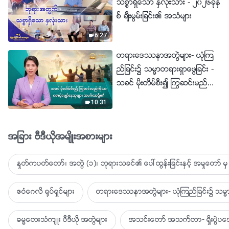
သစၥာရွိေသာ ႏွလုံးသား - ၂၀၂၆ခုႏွ
စ္ ခ်ီးမြမ္းျခင္း၏ အသံမ်ား
6:27
တရားေဒႆနာအတြဲမ်ား- ယုံၾက
ည္ျခင္း၌ သမၼာတရားရွာေဖြျခင္း -
သခင္ မိုးတိမ္စီး၍ ႂကြဆင္းမည္ကို
သာ ေစာင့္ေမွ်ာ္ေနသူမ်ား အမဂၤ
10:31
လာရွိ၏
အျခား ဗီဒီယိုအမ်ိဳးအစားမ်ား
ႏႈတ္ကပတ္ေတာ္၊ အတြဲ (၁)၊ ဘုရားသခင္၏ ေပၚထြန္းျခင္းႏွင့္ အမႈေတာ္ မွ 
ဧဝံေဂလိ ႐ုပ္ရွင္မ်ား
တရားေဒႆနာအတြဲမ်ား- ယုံၾကည္ျခင္း၌ သမၼာ
ဓမၼေတးသံက်ဴး ဗီဒီယို အတြဲမ်ား
အသင္းေတာ္ အသက္တာ- ရႈိးပြဲ