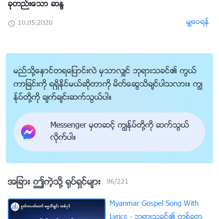
ခုတည္းေသာ ဆႏၵ
မွ်ေဝရန္
10.05.2020
မည္သို႔ေႏွာင္တရေျပာင္းလဲ မွသာလွ်င္ ဘုရားသခင္၏ ကြယ္
ကာျခင္းကို ရရွိႏိုင္မယ္ဆိုတာကို မိတ္ေဆြသိခ်င္ပါသလား။ ကြၽ
န္ုပ္တို႔ကို ခ်က္ခ်င္းဆက္သြယ္ပါ။
Messenger မွတဆင့္ ကြၽန္ုပ္တို႔ကို ဆက္သြယ္
လိုက္ပါ။
အျခား ဤကဲ့သို႔ ႐ုပ္ရွင္မ်ား
96
/
221
Myanmar Gospel Song With
Lyrics - ဘုရားသခင္၏ တစ္ခုတ