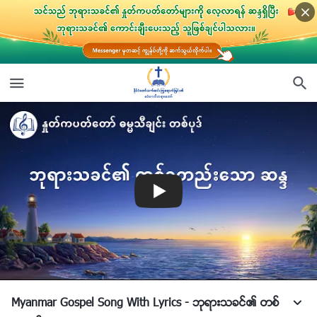
Myanmar Gospel Song With Lyrics - ဘုရားသခင္၏ တစ္