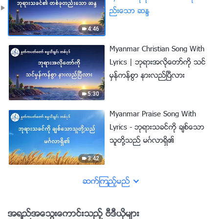
ည္းေသာ ဆႏၵ
4:46
Myanmar Christian Song With
Lyrics | ဘုရားအလိုေတာ္ကို သင္
မွန္ကန္စြာ နားလည္ၿပီလား
5:30
Myanmar Praise Song With
Lyrics - ဘုရားသခင္ကို ခ်စ္ေသာ
သူတို႔သည္ မဂၤလာရွိ၏
3:42
ဆက္ၾကည့္မည္
အရည္အေသြးေကာင္းသည့္ ဗီဒီယိုမ်ား