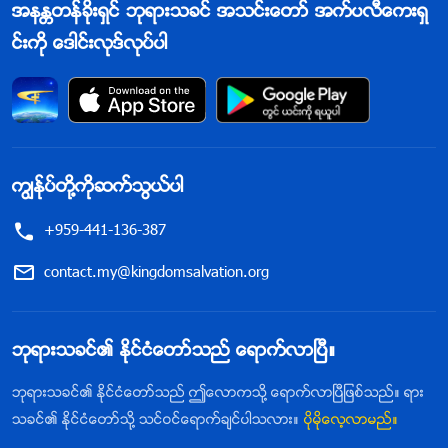
အနႏၲတန္ခိုးရွင္ ဘုရားသခင္ အသင္းေတာ္ အက္ပလီေကးရွ
င္းကို ေဒါင္းလုဒ္လုပ္ပါ
ကြၽန္ုပ္တို႔ကိုဆက္သြယ္ပါ
+959-441-136-387
contact.my@kingdomsalvation.org
ဘုရားသခင္၏ ႏိုင္ငံေတာ္သည္ ေရာက္လာၿပီ။
ဘုရားသခင္၏ ႏိုင္ငံေတာ္သည္ ဤေလာကသို႔ ေရာက္လာၿပီျဖစ္သည္။ ရား
သခင္၏ ႏိုင္ငံေတာ္သို႔ သင္ဝင္ေရာက္ခ်င္ပါသလား။
ပိုမိုေလ့လာမည္။