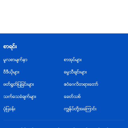
စာရင္း
မူလစာမ်က္ႏွာ
စာအုပ္မ်ား
ဗီဒီယိုမ်ား
ဓမၼသီခ်င္းမ်ား
ဖတ္႐ြတ္ျပျခင္းမ်ား
ဧဝံေဂလိတရားေတာ္
သက္ေသခံခ်က္မ်ား
ေခတ္သစ္
ပုံျပခန္း
ကြၽန္ုပ္တို႔အေၾကာင္း