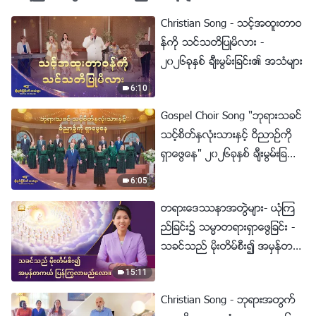
Christian Song - သင့္အထူးတာဝ
န္ကို သင္သတိျပဳမိလား -
၂၀၂၆ခုႏွစ္ ခ်ီးမြမ္းျခင္း၏ အသံမ်ား
6:10
Gospel Choir Song "ဘုရားသခင္
သင့္စိတ္ႏွလုံးသားႏွင့္ ဝိညာဥ္ကို
ရွာေဖြေန" ၂၀၂၆ခုႏွစ္ ခ်ီးမြမ္းျခ
င္း၏ အသံမ်ား
6:05
တရားေဒႆနာအတြဲမ်ား- ယုံၾက
ည္ျခင္း၌ သမၼာတရားရွာေဖြျခင္း -
သခင္သည္ မိုးတိမ္စီး၍ အမွန္တက
ယ္ ျပန္ႂကြလာမည္ေလာ။
15:11
Christian Song - ဘုရားအတြက္