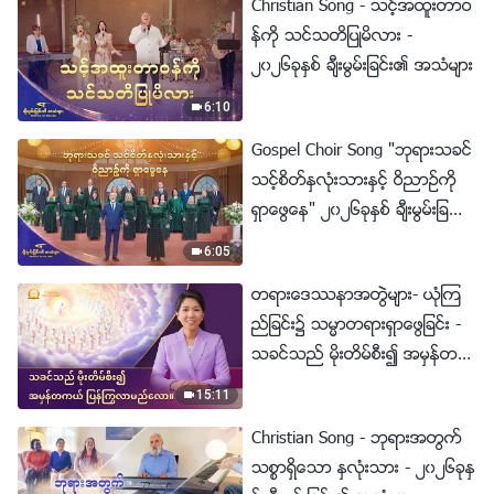
Christian Song - သင့္အထူးတာဝ
န္ကို သင္သတိျပဳမိလား -
၂၀၂၆ခုႏွစ္ ခ်ီးမြမ္းျခင္း၏ အသံမ်ား
6:10
Gospel Choir Song "ဘုရားသခင္
သင့္စိတ္ႏွလုံးသားႏွင့္ ဝိညာဥ္ကို
ရွာေဖြေန" ၂၀၂၆ခုႏွစ္ ခ်ီးမြမ္းျခ
င္း၏ အသံမ်ား
6:05
တရားေဒႆနာအတြဲမ်ား- ယုံၾက
ည္ျခင္း၌ သမၼာတရားရွာေဖြျခင္း -
သခင္သည္ မိုးတိမ္စီး၍ အမွန္တက
ယ္ ျပန္ႂကြလာမည္ေလာ။
15:11
Christian Song - ဘုရားအတြက္
သစၥာရွိေသာ ႏွလုံးသား - ၂၀၂၆ခုႏွ