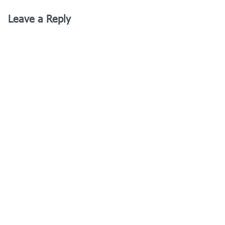
Leave a Reply