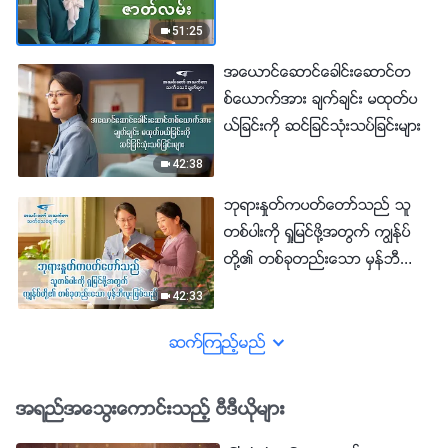
51:25
အေယာင္ေဆာင္ေခါင္းေဆာင္တ
စ္ေယာက္အား ခ်က္ခ်င္း မထုတ္ပ
ယ္ျခင္းကို ဆင္ျခင္သုံးသပ္ျခင္းမ်ား
42:38
ဘုရားႏႈတ္ကပတ္ေတာ္သည္ သူ
တစ္ပါးကို ရႈျမင္ဖို႔အတြက္ ကြၽန္ုပ္
တို႔၏ တစ္ခုတည္းေသာ မွန္ဘီလူးျ
ဖစ္သည္
42:33
ဆက္ၾကည့္မည္
အရည္အေသြးေကာင္းသည့္ ဗီဒီယိုမ်ား