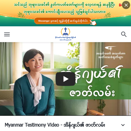
Myanmar Testimony Video - အိန္ဂ်ယ္၏ ဇာတ္လမ္း