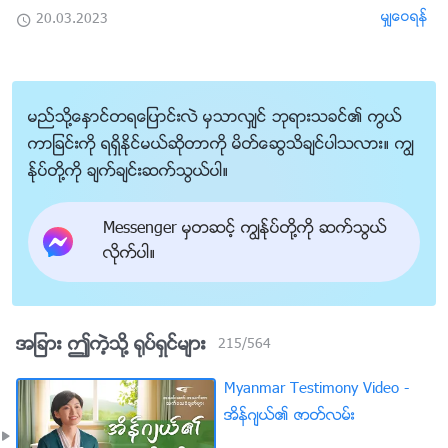
မွ်ေဝရန္
20.03.2023
မည္သို႔ေႏွာင္တရေျပာင္းလဲ မွသာလွ်င္ ဘုရားသခင္၏ ကြယ္
ကာျခင္းကို ရရွိႏိုင္မယ္ဆိုတာကို မိတ္ေဆြသိခ်င္ပါသလား။ ကြၽ
န္ုပ္တို႔ကို ခ်က္ခ်င္းဆက္သြယ္ပါ။
Messenger မွတဆင့္ ကြၽန္ုပ္တို႔ကို ဆက္သြယ္
လိုက္ပါ။
အျခား ဤကဲ့သို႔ ႐ုပ္ရွင္မ်ား
215
/
564
Myanmar Testimony Video -
အိန္ဂ်ယ္၏ ဇာတ္လမ္း