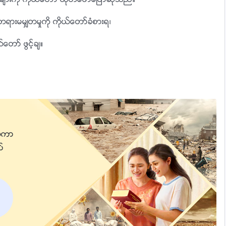
ားကို ကိုယ္ေတာ္ ထုတ္ေဖာ္ေျပာဆိုသည္။
ားမမွ်တမႈကို ကိုယ္ေတာ္ခံစားရ၊
္ေတာ္ ဖြင့္ခ်။
္သိမ္းကို ကိုယ္ေတာ္ဝမ္းေျမာက္စြာ ေပးအပ္။
္ေတာ္ကို လွပျခင္း၌ မည္သူက ႏႈိင္းယွဥ္ႏိုင္သနည္း။
္ကာျ
ပ္
ေဆာင္မႈသည္
ာက္။