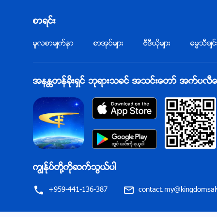
စာရင္း
မူလစာမ်က္ႏွာ
စာအုပ္မ်ား
ဗီဒီယိုမ်ား
ဓမၼသီခ်င္
အနႏၲတန္ခိုးရွင္ ဘုရားသခင္ အသင္းေတာ္ အက္ပလီေကးရ
ကြၽန္ုပ္တို႔ကိုဆက္သြယ္ပါ
+959-441-136-387
contact.my@kingdomsalv