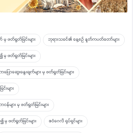
ြၽန္ုပ္ ေက်းဇူးတင္လိုက္ေလျခင္း။
ခံသင့္သနည္း။
 မွ ဖတ္႐ြတ္ျခင္းမ်ား
ဘုရားသခင္၏ ေန႔စဥ္ ႏႈတ္ကပတ္ေတာ္မ်ား
ည္သို႔ျမင္ရမည္နည္း။
 မွ ဖတ္႐ြတ္ျခင္းမ်ား
ရတိုင္း
ာေဆြးေႏြးခ်က္မ်ား မွ ဖတ္႐ြတ္ျခင္းမ်ား
ခင္းမ်ား
္ရွိေသာစိတ္၊ ေလးစားမႈတို႔ျဖင့္ ျပည့္ႏွက္။
ုပ္ စြန႔္ပစ္ရန္ မည္သို႔ တတ္ႏိုင္ပါမည္နည္း။
ဝန္မ်ား မွ ဖတ္႐ြတ္ျခင္းမ်ား
၍ မွ ဖတ္႐ြတ္ျခင္းမ်ား
ဧဝံေဂလိ ႐ုပ္ရွင္မ်ား
္သည္။