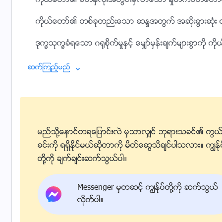
ကိုယ္ေတာ္၏ စိတ္ႏွလုံးအတြင္းမွလာေသာ ႏႈတ္ကပတ္ေတာ္မ်
ကိုယ္ေတာ္၏ တစ္ခုတည္းေသာ ဆႏၵအတြက္ အဆိုး႐ြားဆုံး တရ
ဒုကၡသုကၡခံရေသာ ဂ႐ုစိုက္မႈႏွင့္ ေမွ်ာ္မွန္းခ်က္မ်ားစြာကို ကိုယ
လြန္က်ဴးေသာ ေတာင္းဆိုမႈမ်ားကို လုံးဝ မျပဳလုပ္ဘဲ အရာခပ
ဆက္ၾကည့္မည္
မနက္မွ ညတိုင္ေအာင္ ဆင္းရဲဒုကၡမ်ားျဖင့္ တြဲယွက္လ်က္
လူၾကား၌ အဆိုး႐ြားဆုံးေသာ ဖိႏွိပ္မႈကို ကိုယ္ေတာ္ခံစားရ။
ၾကည္ညိဳျခင္းအခံရဆုံး၊ သန႔္ရွင္းစြာ ခ်စ္ျခင္းအခံရဆုံး ကိုယ
မည္သို႔ေႏွာင္တရေျပာင္းလဲ မွသာလွ်င္ ဘုရားသခင္၏ ကြယ
ခင္းကို ရရွိႏိုင္မယ္ဆိုတာကို မိတ္ေဆြသိခ်င္ပါသလား။ ကြၽန္ု
ကိုယ္ေတာ္၏ ႀကီးျမတ္ေသာ ေရွ႕ေဆာင္လမ္းျပေသာ လုပ္
တို႔ကို ခ်က္ခ်င္းဆက္သြယ္ပါ။
ေခတ္ကာလမ်ားတစ္ေလွ်ာက္ ခ်ီးမြမ္းခံရမည္။
Messenger မွတဆင့္ ကြၽန္ုပ္တို႔ကို ဆက္သြယ္
၂
လိုက္ပါ။
အျပစ္ဒုစ႐ိုက္ထဲ လဲက်ခဲ့ေသာ္လည္း အလင္းတြင္ ျပန္ထေျမ