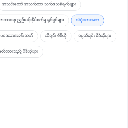
အသင္းေတာ္ အသက္တာ သက္ေသခံခ်က္မ်ား
ာင္းကို နားစြင့္ပါမည္။
ာသာေရး ညႇဥ္းပန္းႏွိပ္စက္မႈ ႐ုပ္ရွင္မ်ား
သံစုံေတးအက
ပြဲပေဒသာအခန္းဆက္
သီခ်င္း ဗီဒီယို
ဓမၼသီခ်င္း ဗီဒီယိုမ်ား
ထားသည့္ ဗီဒီယိုမ်ား