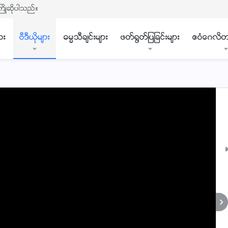
ႀကိဳဆိုပါသည္။
ား
ဗီဒီယိုမ်ား
ဓမၼသီခ်င္းမ်ား
ဖတ္႐ြတ္ျပျခင္းမ်ား
ဧဝံေဂလိတ