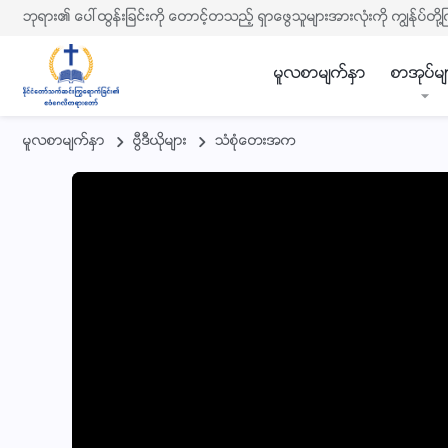
ဘုရား၏ ေပၚထြန္းျခင္းကို ေတာင့္တသည့္ ရွာေဖြသူမ်ားအားလုံးကို ကြၽန္ုပ္တို႔
မူလစာမ်က္ႏွာ
စာအုပ္မ်
မူလစာမ်က္ႏွာ
ဗြီဒီယိုမ်ား
သံစုံေတးအက