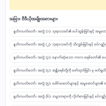
ကိုယ္ေတာ္၏ ႀကီးစြာေသာ ခ်ီးေျမႇာက္မႈကို လက္ခံရရွိလ်က္ က
အျခား ဗီဒီယိုအမ်ိဳးအစားမ်ား
လူ႔ဇာတိခံဘုရားသခင္ ဆင္းရဲဒုကၡခံရ၊
ေဖာက္ျပန္ပ်က္စီးေသာသူတစ္ဦးျဖစ္သည့္ ကြၽန္ုပ္ မည္မွ် ပို
ႏႈတ္ကပတ္ေတာ္၊ အတြဲ (၁)၊ ဘုရားသခင္၏ ေပၚထြန္းျခင္းႏွင့္ အမႈေတာ္
ေမွာင္မိုက္စြမ္းအားမ်ားထံ ကြၽန္ုပ္ အရႈံးေပးလွ်င္ ဘုရားကို မ
ႏႈတ္ကပတ္ေတာ္၊ အတြဲ (၂)၊ ဘုရားသခင္ကို သိကြၽမ္းျခင္းႏွင့္ စပ္လ်ဥ္း၍
ကိုယ္ေတာ္၏ ႏႈတ္ကပတ္ေတာ္မ်ားကို ကြၽန္ုပ္ ျပန္လည္အမွတ္
ႏႈတ္ကပတ္ေတာ္၊ အတြဲ (၃)၊ ေနာက္ဆုံးေသာ ကာလ ခရစ္ေတာ္၏ ေဟာေျပ
ကိုယ္ေတာ္ကို ေတာင့္တျခင္းမ်ားျဖင့္ ကြၽန္ုပ္ ျပည့္လ်က္ရွိ။
ႏႈတ္ကပတ္ေတာ္၊ အတြဲ (၄)၊ အႏၲိခရစ္တို႔ကို ေဖာ္ထုတ္ျခင္း မွ ဖတ္႐ြတ္ျ
ကိုယ္ေတာ္၏မ်က္ႏွာေတာ္ကို ျမင္ခ်ိန္တိုင္း ကြၽန္ုပ္သည္ အျပစ
လြတ္လပ္ျခင္းဆိုသည့္အရာကို ရွာေဖြလ်က္ ကိုယ္ေတာ္ကို ကြၽန္
ႏႈတ္ကပတ္ေတာ္၊ အတြဲ (၅)၊ ေခါင္းေဆာင္မ်ားႏွင့္ အမႈေဆာင္မ်ား၏ တာ
ကိုယ္ေတာ္၏ ဒဏ္ရာရေသာ စိတ္ႏွလုံးအတြက္
ႏႈတ္ကပတ္ေတာ္၊ အတြဲ (၆)၊ သမၼာတရားကို လိုက္စားျခင္းႏွင့္ စပ္လ်ဥ္း
ျပန္လည္ေပးဆပ္ရန္ ဒုကၡမ်ိဳးစုံကိုသာ ကြၽန္ုပ္ ခံစားလိုက္ခ်င