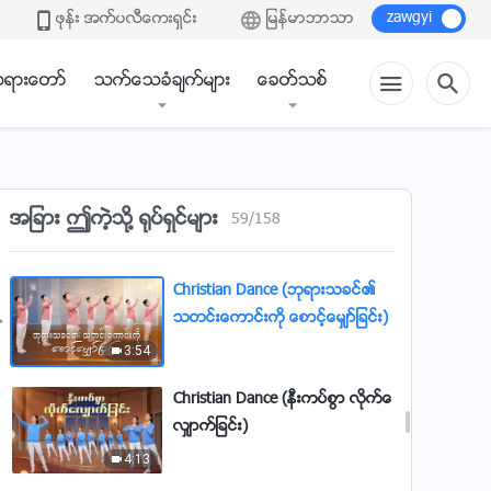
န)
ဖုန္း အက္ပလီေကးရွင္း
ျမန္မာဘာသာ
7:36
Christian Dance (ဘုရားႏႈတ္ကပ
ရားေတာ္
သက္ေသခံခ်က္မ်ား
ေခတ္သစ္
တ္ေတာ္အားလုံးသည္ သမၼာတရားျ
ဖစ္သည္)
4:04
Christian Dance (ဘုရားသခင္၏
ဘုန္းႀကီးေသာ ေန႔ကို ကြၽန္ုပ္ ျမင္ေ
အျခား ဤကဲ့သို႔ ႐ုပ္ရွင္မ်ား
59
/
158
တြ႕လိုသည္)
3:49
Christian Dance (ဘုရားသခင္၏
သတင္းေကာင္းကို ေစာင့္ေမွ်ာ္ျခင္း)
3:54
Christian Dance (နီးကပ္စြာ လိုက္ေ
လွ်ာက္ျခင္း)
4:13