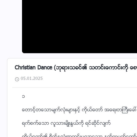
Christian Dance (ဘုရားသခင္၏ သတင္းေကာင္းကို ေစာင့္
05.01.2025
၁
ေတာင့္တေသာမ်က္လုံးမ်ားႏွင့္ ကိုယ္ေတာ္ အေရးတႀကီးေခၚ
ရက္စက္ေသာ လူသားမ်ိဳးႏြယ္ကို ရင္ဆိုင္လ်က္