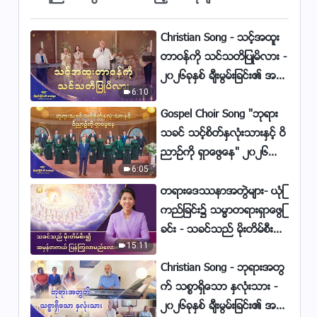
ရွိေန)
4:34
Christian Song - သင့္အထူး
Christian Dance (သမၼာတရားကို ရ
တာဝန္ကို သင္သတိျပဳမိလား -
ရွိျခင္းသည္ အလြန္ေကာင္းခ်ီးခံစား
၂၀၂၆ခုႏွစ္ ခ်ီးမြမ္းျခင္း၏ အသံ
ရေလျခင္း)
4:53
6:10
မ်ား
Gospel Choir Song "ဘုရား
Christian Dance (ဘုရားသခင္၏ ေျ
သခင္ သင့္စိတ္ႏွလုံးသားႏွင့္ ဝိ
ဖာင့္မတ္ေသာ တရားစီရင္ျခင္း စၾက
ညာဥ္ကို ရွာေဖြေန" ၂၀၂၆ခုႏွစ္
ဝဠာတစ္ခြင္လုံးကို ရင္ဆိုင္)
3:46
6:05
ခ်ီးမြမ္းျခင္း၏ အသံမ်ား
Christian Dance (သမၼာတရားကို ခ်
တရားေဒႆနာအတြဲမ်ား- ယုံၾ
စ္ခင္သူမ်ားသည္ ေကာင္းခ်ီးခံစားရ)
ကည္ျခင္း၌ သမၼာတရားရွာေဖြျ
ခင္း - သခင္သည္ မိုးတိမ္စီး၍
4:31
15:11
အမွန္တကယ္ ျပန္ႂကြလာမ
Christian Dance (ေနာက္ဆုံးေသာ
ည္ေလာ။
Christian Song - ဘုရားအတြ
ကာလ ခရစ္ေတာ္သည္ ႏိုင္ငံေတာ္ေ
က္ သစၥာရွိေသာ ႏွလုံးသား -
ခတ္ကို ယူေဆာင္လာၿပီ)
3:39
၂၀၂၆ခုႏွစ္ ခ်ီးမြမ္းျခင္း၏ အသံ