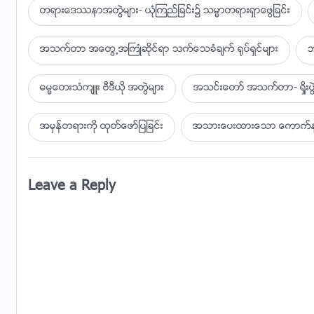
တရားေဒႆနာအတြဲမ်ား- ယုံၾကည္ျခင္း၌ သမၼာတရားရွာေဖြျခင္း
ပန္းကေလးမ်ား တစ္ဖန္ ဖူးပြင့္လာရင္ ကိုယ္ေတာ္၏သတင္းေက
အသက္တာ အေတြ႕အႀကဳံဆိုင္ရာ သက္ေသခံခ်က္ ႐ုပ္ရွင္မ်ား
သိုးသငယ္ေနာက္လိုက္ၿပီး သီခ်င္းအသစ္မ်ားကိုသီဆိုပါ မွ
ဘ
ဓမၼေတးသံက်ဴး ဗီဒီယို အတြဲမ်ား
အသင္းေတာ္ အသက္တာ- ရႈိး
အမွန္တရားကို ထုတ္ေဖာ္ျပျခင္း
အသားေပးထားေသာ ေကာက္ႏုတ္
Leave a Reply