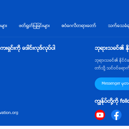
းမ်ား
ဖတ္႐ြတ္ျပျခင္းမ်ား
ဧဝံေဂလိတရားေတာ္
သက္ေသခံခ်
ွင္းကို ေဒါင္းလုဒ္လုပ္ပါ
ဘုရားသခင္၏ ႏိ
ဘုရားသခင္၏ ႏိုင္င
တာ္သို႔ သင္ဝင္ေရာ
Messenger မွတဆင
ကြၽန္ုပ္တို႔ကို fo
ation.org