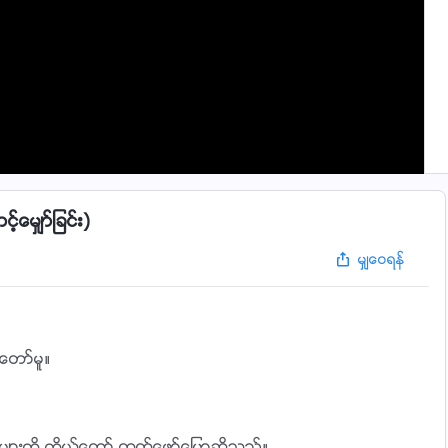
ေမွ်ာ္ျခင္း)
မွ်ေဝရန္
ေတာ္မူ။