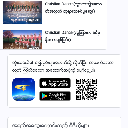
Christian Dance (လူသားတို႔အနာဂ
တ္အတြက္ ဘုရားသခင္ပူေဆြး)
7:40
Christian Dance (လူၾကားက စစ္မွ
န္ေသာခ်စ္ျခင္း)
3:32
Christian Dance (ဇိအုန္တြင္ စုေဝးျ
သိုးသငယ္၏ ေျခလွမ္းမ်ားေနာက္သို႔ လိုက္ၿပီး၊ အသက္တာအ
ခင္း)
တြက္ ႂကြယ္ဝေသာ အေထာက္အပံ့ကို ေပ်ာ္ေမြ႕ပါ။
5:23
Christian Dance (ဘုရားသခင္သ
ည္ ယေန႔တိုင္ ကြၽန္ုပ္တို႔ကို ခ်စ္ခင္)
5:00
Christian Dance (ဘုရားႏႈတ္ကပ
တ္ေတာ္သည္ ကြၽန္ုပ္၏နံေဘးတြင္
အရည္အေသြးေကာင္းသည့္ ဗီဒီယိုမ်ား