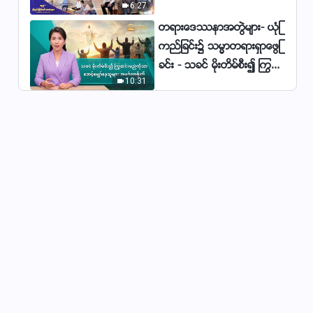
6:27
မ်ား
Christian Dance (သမၼာ
တရားေဒႆနာအတြဲမ်ား- ယုံၾ
တရား၏တံပိုး ျမည္ခဲ့ၿပီ)
ကည္ျခင္း၌ သမၼာတရားရွာေဖြျ
4:57
ခင္း - သခင္ မိုးတိမ္စီး၍ ႂကြဆ
10:31
င္းမည္ကိုသာ ေစာင့္ေမွ်ာ္ေနသူ
မ်ား အမဂၤလာရွိ၏