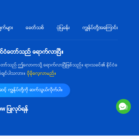
က္မ်ား
ေခတ္သစ္
ပုံျပခန္း
ကြၽန္ုပ္တို႔အေၾကာင္း
ုင္ငံေတာ္သည္ ေရာက္လာၿပီ။
ံေတာ္သည္ ဤေလာကသို႔ ေရာက္လာၿပီျဖစ္သည္။ ရားသခင္၏ ႏိုင္ငံေ
က္ခ်င္ပါသလား။
ပိုမိုေလ့လာမည္။
့္ ကြၽန္ုပ္တို႔ကို ဆက္သြယ္လိုက္ပါ။
llow ျပဳလုပ္ရန္