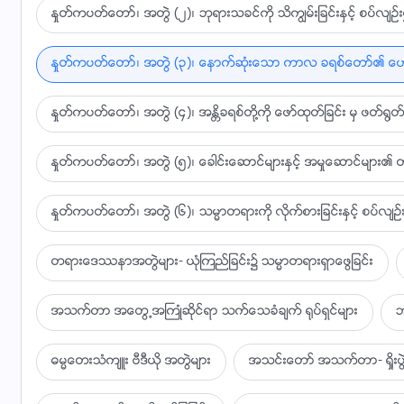
ႏႈတ္ကပတ္ေတာ္၊ အတြဲ (၂)၊ ဘုရားသခင္ကို သိကြၽမ္းျခင္းႏွင့္ စပ္လ်ဥ္း၍
ႏႈတ္ကပတ္ေတာ္၊ အတြဲ (၃)၊ ေနာက္ဆုံးေသာ ကာလ ခရစ္ေတာ္၏ ေဟာေျပ
ႏႈတ္ကပတ္ေတာ္၊ အတြဲ (၄)၊ အႏၲိခရစ္တို႔ကို ေဖာ္ထုတ္ျခင္း မွ ဖတ္႐ြတ္ျ
ႏႈတ္ကပတ္ေတာ္၊ အတြဲ (၅)၊ ေခါင္းေဆာင္မ်ားႏွင့္ အမႈေဆာင္မ်ား၏ တာ
ႏႈတ္ကပတ္ေတာ္၊ အတြဲ (၆)၊ သမၼာတရားကို လိုက္စားျခင္းႏွင့္ စပ္လ်ဥ္း
တရားေဒႆနာအတြဲမ်ား- ယုံၾကည္ျခင္း၌ သမၼာတရားရွာေဖြျခင္း
အသက္တာ အေတြ႕အႀကဳံဆိုင္ရာ သက္ေသခံခ်က္ ႐ုပ္ရွင္မ်ား
ဘ
ဓမၼေတးသံက်ဴး ဗီဒီယို အတြဲမ်ား
အသင္းေတာ္ အသက္တာ- ရႈိး