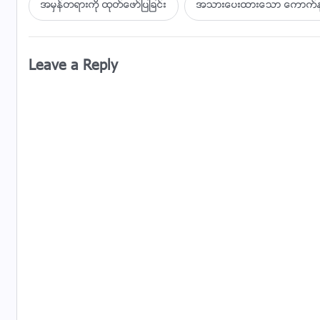
အမွန္တရားကို ထုတ္ေဖာ္ျပျခင္း
အသားေပးထားေသာ ေကာက္ႏုတ္
Leave a Reply