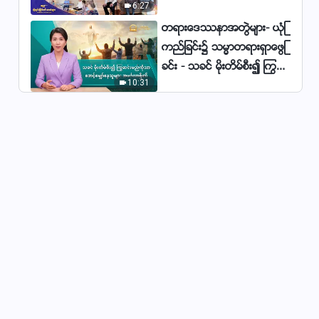
13:37
6:27
မ်ား
ေကာက္ႏုတ္ခ်က္ (၇၅)
တရားေဒႆနာအတြဲမ်ား- ယုံၾ
ဘုရားသခင္၏ ႏႈတ္ကပတ္ေတာ္ -
ကည္ျခင္း၌ သမၼာတရားရွာေဖြျ
ဘုရားသခင္အား အေစခံျခင္းႏွင့္ သ
ခင္း - သခင္ မိုးတိမ္စီး၍ ႂကြဆ
က္ဆိုင္ေသာ ႏႈတ္ကပတ္ေတာ္မ်ား
24:23
10:31
င္းမည္ကိုသာ ေစာင့္ေမွ်ာ္ေနသူ
ေကာက္ႏုတ္ခ်က္ (၇၆)
မ်ား အမဂၤလာရွိ၏
ဘုရားသခင္၏ ႏႈတ္ကပတ္ေတာ္ -
ဘုရားသခင္သည္ လူတို႔၏ ရလဒ္
မ်ားကို မည္သို႔ဆုံးျဖတ္သည္ဆိုသ
29:08
ည္ႏွင့္ သက္ဆိုင္ေသာ ႏႈတ္ကပတ္ေ
တာ္မ်ား ေကာက္ႏုတ္ခ်က္ (၇၇)
ဘုရားသခင္၏ ႏႈတ္ကပတ္ေတာ္ -
ဘုရားသခင္သည္ လူတို႔၏ ရလဒ္
မ်ားကို မည္သို႔ဆုံးျဖတ္သည္ဆိုသ
33:12
ည္ႏွင့္ သက္ဆိုင္ေသာ ႏႈတ္ကပတ္ေ
တာ္မ်ား ေကာက္ႏုတ္ခ်က္ (၇၈)
ဘုရားသခင္၏ ႏႈတ္ကပတ္ေတာ္ -
အျခားအေၾကာင္းအရာမ်ားႏွင့္ သက္
ဆိုင္ေသာ ႏႈတ္ကပတ္ေတာ္မ်ား ေ
36:51
ကာက္ႏုတ္ခ်က္ (၇၉)