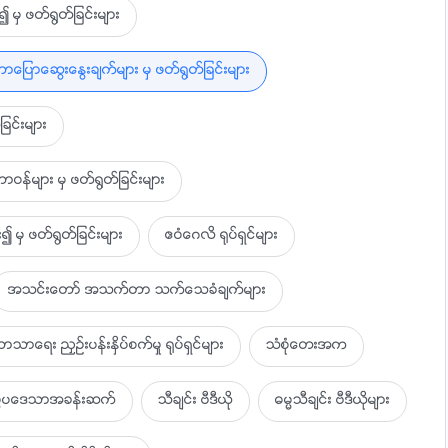
 မွ ဖတ္႐ြတ္ျခင္းမ်ား
ာေဆြးေႏြးခ်က္မ်ား မွ ဖတ္႐ြတ္ျခင္းမ်ား
ခင္းမ်ား
ဝန္မ်ား မွ ဖတ္႐ြတ္ျခင္းမ်ား
၍ မွ ဖတ္႐ြတ္ျခင္းမ်ား
ဧဝံေဂလိ ႐ုပ္ရွင္မ်ား
အသင္းေတာ္ အသက္တာ သက္ေသခံခ်က္မ်ား
ာသာေရး ညႇဥ္းပန္းႏွိပ္စက္မႈ ႐ုပ္ရွင္မ်ား
သံစုံေတးအက
ပြဲပေဒသာအခန္းဆက္
သီခ်င္း ဗီဒီယို
ဓမၼသီခ်င္း ဗီဒီယိုမ်ား