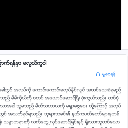
မာက္ရန္မွာ မလြယ္ကူပါ
မွ်ေဝရန္
င္ အလုပ္ကို ေကာင္းေကာင္းမလုပ္ႏိုင္လွ်င္ အထင္ေသးခံရမည္
န္ သူမသည္ မိမိကိုယ္ကို စတင္ အေယာင္ေဆာင္ၿပီး ဖုံးကြယ္သည္။ တစ္စုံ
္ေသာအခါ သူမသည္ မိတ္သဟာယကို မရွာေဖြေပ။ ထို႔ေၾကာင့္ အလုပ္
က်င္မႈတြင္ အသက္ရွင္ရသည္။ ဘုရားသခင္၏ ႏႈတ္ကပတ္ေတာ္မ်ားမွတစ္
ီး သမၼာတရားကို လက္ေတြ႕လုပ္ေဆာင္ျခင္းႏွင့္ ႐ိုးသားသူတစ္ေယာ