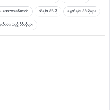
ပြဲပေဒသာအခန္းဆက္
သီခ်င္း ဗီဒီယို
ဓမၼသီခ်င္း ဗီဒီယိုမ်ား
ထားသည့္ ဗီဒီယိုမ်ား