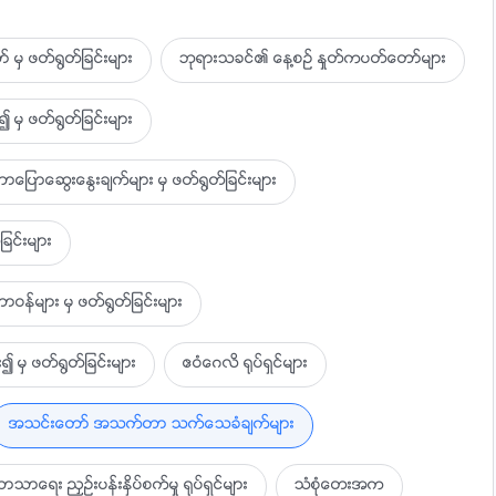
 မွ ဖတ္႐ြတ္ျခင္းမ်ား
ဘုရားသခင္၏ ေန႔စဥ္ ႏႈတ္ကပတ္ေတာ္မ်ား
 မွ ဖတ္႐ြတ္ျခင္းမ်ား
ာေဆြးေႏြးခ်က္မ်ား မွ ဖတ္႐ြတ္ျခင္းမ်ား
ခင္းမ်ား
ဝန္မ်ား မွ ဖတ္႐ြတ္ျခင္းမ်ား
၍ မွ ဖတ္႐ြတ္ျခင္းမ်ား
ဧဝံေဂလိ ႐ုပ္ရွင္မ်ား
အသင္းေတာ္ အသက္တာ သက္ေသခံခ်က္မ်ား
ာသာေရး ညႇဥ္းပန္းႏွိပ္စက္မႈ ႐ုပ္ရွင္မ်ား
သံစုံေတးအက