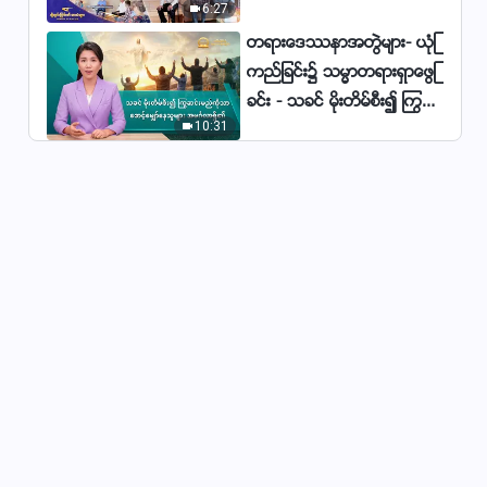
6:27
မ်ား
တရားေဒႆနာအတြဲမ်ား- ယုံၾ
Myanmar Testimony Video - ကြၽ
ကည္ျခင္း၌ သမၼာတရားရွာေဖြျ
န္ုပ္၏ ေထာင္လႊားေသာ စ႐ိုက္ကို ေျ
ခင္း - သခင္ မိုးတိမ္စီး၍ ႂကြဆ
ပာင္းလဲခဲ့ပုံ
29:39
10:31
င္းမည္ကိုသာ ေစာင့္ေမွ်ာ္ေနသူ
Myanmar Testimony Video - ကြၽ
မ်ား အမဂၤလာရွိ၏
န္ုပ္ မိသားစု၏ ေလွာင္အိမ္မွ လြတ္ေျ
မာက္ျခင္း
33:05
Myanmar Testimony Video - ကြၽ
န္ုပ္ အလြန္မာနေထာင္လႊားလာၿပီး
ကိုယ္မွန္သည္ဟု ယူဆရသည့္အေၾ
37:00
ကာင္းရင္း
Myanmar Testimony Video - တာ
ဝန္ထမ္းေဆာင္ျခင္းသည္ ႐ိုးသားျခ
င္းမရွိဘဲ မျဖစ္ႏိုင္ေပ
39:12