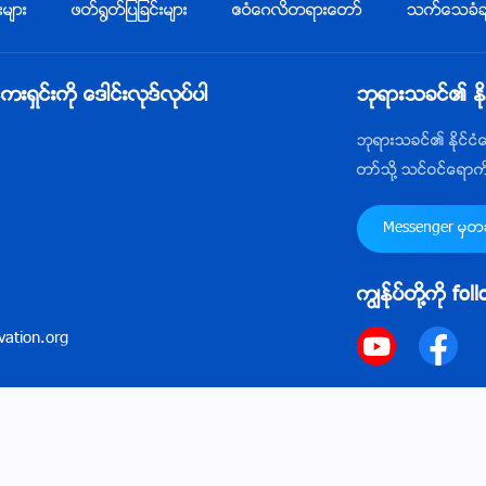
းမ်ား
ဖတ္႐ြတ္ျပျခင္းမ်ား
ဧဝံေဂလိတရားေတာ္
သက္ေသခံခ်
ွင္းကို ေဒါင္းလုဒ္လုပ္ပါ
ဘုရားသခင္၏ ႏိ
ဘုရားသခင္၏ ႏိုင္င
တာ္သို႔ သင္ဝင္ေရာ
Messenger မွတဆင
ကြၽန္ုပ္တို႔ကို fo
ation.org
ဝါဒ
ေက်းဇူးတင္ရွိျခင္း
အေသးအဖြဲအခ်က္အလက္မ်ားႏွင့္ ပတ္သက္သည့္ မ
္ခြင့္အားလုံး မူပိုင္ျဖစ္သည္။