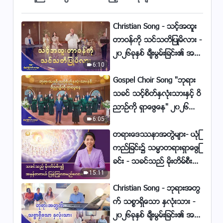
င့္ ဂုဏ္အဆင့္အတန္းသည္ ကြၽန္မ
အတြက္ မည္သည့္အရာကို လုပ္ေ
37:44
Christian Song - သင့္အထူး
ဆာင္ေပးဖူးသနည္း
တာဝန္ကို သင္သတိျပဳမိလား -
Myanmar Testimony Video - ႀကီးၾ
၂၀၂၆ခုႏွစ္ ခ်ီးမြမ္းျခင္း၏ အသံ
ကပ္မႈကို ကြၽန္ေတာ္ လက္မခံရသည့္
6:10
မ်ား
အေၾကာင္းျပခ်က္
39:14
Gospel Choir Song "ဘုရား
သခင္ သင့္စိတ္ႏွလုံးသားႏွင့္ ဝိ
Myanmar Testimony Video -
သတိထား အႏၲိခရစ္ေတြက သင့္အ
ညာဥ္ကို ရွာေဖြေန" ၂၀၂၆ခုႏွစ္
နားမွာရွိေနတယ္
6:05
ခ်ီးမြမ္းျခင္း၏ အသံမ်ား
37:54
တရားေဒႆနာအတြဲမ်ား- ယုံၾ
Myanmar Testimony Video - သူ
ကည္ျခင္း၌ သမၼာတရားရွာေဖြျ
တစ္ပါး၏ ေလးစားမႈကို လိုက္စားျခ
ခင္း - သခင္သည္ မိုးတိမ္စီး၍
င္းျဖင့္ ကြၽန္ုပ္ ေရာက္လာသည့္ေန
35:25
15:11
အမွန္တကယ္ ျပန္ႂကြလာမ
ရာ
ည္ေလာ။
Christian Song - ဘုရားအတြ
Myanmar Testimony Video - ကြၽ
က္ သစၥာရွိေသာ ႏွလုံးသား -
န္မ၏ မိဘမ်ား အသင္းေတာ္မွ ဖယ္
၂၀၂၆ခုႏွစ္ ခ်ီးမြမ္းျခင္း၏ အသံ
ထုတ္ခံရေသာအခါ
34:31