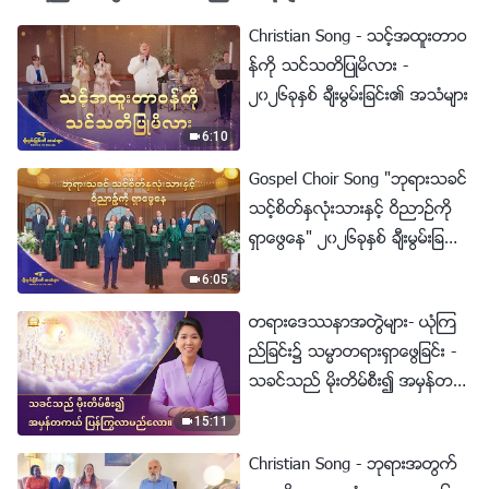
Christian Song - သင့္အထူးတာဝ
န္ကို သင္သတိျပဳမိလား -
၂၀၂၆ခုႏွစ္ ခ်ီးမြမ္းျခင္း၏ အသံမ်ား
6:10
Gospel Choir Song "ဘုရားသခင္
သင့္စိတ္ႏွလုံးသားႏွင့္ ဝိညာဥ္ကို
ရွာေဖြေန" ၂၀၂၆ခုႏွစ္ ခ်ီးမြမ္းျခ
င္း၏ အသံမ်ား
6:05
တရားေဒႆနာအတြဲမ်ား- ယုံၾက
ည္ျခင္း၌ သမၼာတရားရွာေဖြျခင္း -
သခင္သည္ မိုးတိမ္စီး၍ အမွန္တက
ယ္ ျပန္ႂကြလာမည္ေလာ။
15:11
Christian Song - ဘုရားအတြက္