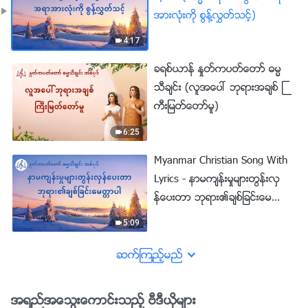
အားလုံးကို စြန႔္လႊတ္သင့္)
4:17
ခရစ္ယာန္ ႏႈတ္ကပတ္ေတာ္ ဓမၼ
သီခ်င္း (လူအေပၚ ဘုရားအခ်စ္ ႀ
ကီးျမတ္ေတာ္မူ)
6:25
Myanmar Christian Song With
Lyrics - နာမက်န္းမႈမ်ားတြန္းလွ
န္ေပးတာ ဘုရား၏ခ်စ္ျခင္းေမတၱာ
ပါ
5:09
ဆက္ၾကည့္မည္
အရည္အေသြးေကာင္းသည့္ ဗီဒီယိုမ်ား