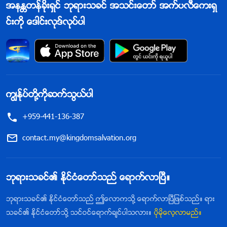
အနႏၲတန္ခိုးရွင္ ဘုရားသခင္ အသင္းေတာ္ အက္ပလီေကးရွ
င္းကို ေဒါင္းလုဒ္လုပ္ပါ
ကြၽန္ုပ္တို႔ကိုဆက္သြယ္ပါ
+959-441-136-387
contact.my@kingdomsalvation.org
ဘုရားသခင္၏ ႏိုင္ငံေတာ္သည္ ေရာက္လာၿပီ။
ဘုရားသခင္၏ ႏိုင္ငံေတာ္သည္ ဤေလာကသို႔ ေရာက္လာၿပီျဖစ္သည္။ ရား
သခင္၏ ႏိုင္ငံေတာ္သို႔ သင္ဝင္ေရာက္ခ်င္ပါသလား။
ပိုမိုေလ့လာမည္။