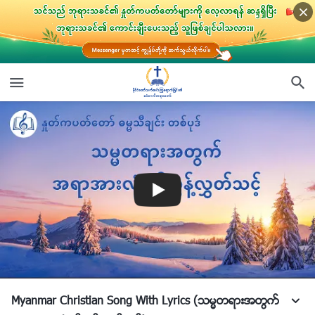
Myanmar Christian Song With Lyrics (သမၼတရားအတြက္