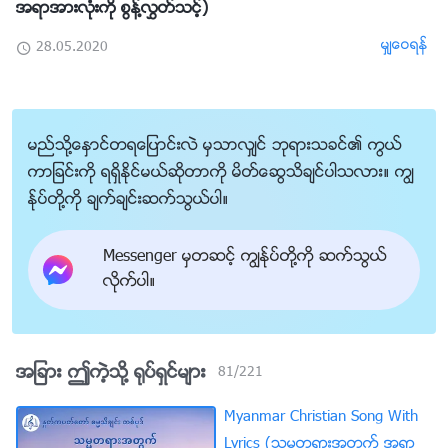
အရာအားလုံးကို စြန႔္လႊတ္သင့္)
မွ်ေဝရန္
28.05.2020
မည္သို႔ေႏွာင္တရေျပာင္းလဲ မွသာလွ်င္ ဘုရားသခင္၏ ကြယ္
ကာျခင္းကို ရရွိႏိုင္မယ္ဆိုတာကို မိတ္ေဆြသိခ်င္ပါသလား။ ကြၽ
န္ုပ္တို႔ကို ခ်က္ခ်င္းဆက္သြယ္ပါ။
Messenger မွတဆင့္ ကြၽန္ုပ္တို႔ကို ဆက္သြယ္
လိုက္ပါ။
အျခား ဤကဲ့သို႔ ႐ုပ္ရွင္မ်ား
81
/
221
Myanmar Christian Song With
Lyrics (သမၼတရားအတြက္ အရာ