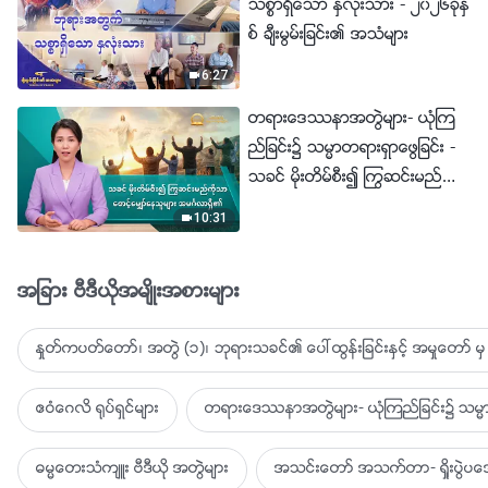
သစၥာရွိေသာ ႏွလုံးသား - ၂၀၂၆ခုႏွ
စ္ ခ်ီးမြမ္းျခင္း၏ အသံမ်ား
6:27
တရားေဒႆနာအတြဲမ်ား- ယုံၾက
ည္ျခင္း၌ သမၼာတရားရွာေဖြျခင္း -
သခင္ မိုးတိမ္စီး၍ ႂကြဆင္းမည္ကို
သာ ေစာင့္ေမွ်ာ္ေနသူမ်ား အမဂၤ
10:31
လာရွိ၏
အျခား ဗီဒီယိုအမ်ိဳးအစားမ်ား
ႏႈတ္ကပတ္ေတာ္၊ အတြဲ (၁)၊ ဘုရားသခင္၏ ေပၚထြန္းျခင္းႏွင့္ အမႈေတာ္ မွ 
ဧဝံေဂလိ ႐ုပ္ရွင္မ်ား
တရားေဒႆနာအတြဲမ်ား- ယုံၾကည္ျခင္း၌ သမၼာ
ဓမၼေတးသံက်ဴး ဗီဒီယို အတြဲမ်ား
အသင္းေတာ္ အသက္တာ- ရႈိးပြဲ