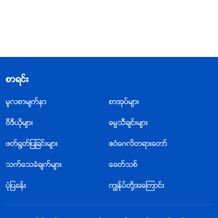
စာရင္း
မူလစာမ်က္ႏွာ
စာအုပ္မ်ား
ဗီဒီယိုမ်ား
ဓမၼသီခ်င္းမ်ား
ဖတ္႐ြတ္ျပျခင္းမ်ား
ဧဝံေဂလိတရားေတာ္
သက္ေသခံခ်က္မ်ား
ေခတ္သစ္
ပုံျပခန္း
ကြၽန္ုပ္တို႔အေၾကာင္း