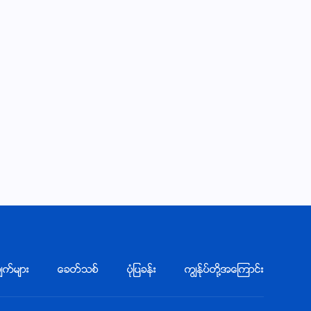
န္တရာ အက်ိဳးရရွိခဲ့သည္
1:15:24
Myanmar Christian Testimony -
နားလည္မႈရွိျခင္းသည္ ေကာင္းမြန္ေ
သာ လူ႔သဘာဝရွိျခင္းကို ဆိုလိုသေ
59:20
လာ
Myanmar Christian Testimony -
ႏွင္ထုတ္ျခင္းခံရၿပီးေနာက္ ဆင္ျခင္
သုံးသပ္ျခင္း
59:14
Myanmar Christian Testimony -
ကြၽန္မ မိသားစု ပ်က္စီးတာဟာ ဘ
ယ္သူ႔ေၾကာင့္လဲ
49:00
Myanmar Christian Testimony -
ကိုယ့္ကိုယ္ကိုယ္ တန္ဖိုးထားမႈနည္း
က္မ်ား
ေခတ္သစ္
ပုံျပခန္း
ကြၽန္ုပ္တို႔အေၾကာင္း
ပါးျခင္းကေန ကြၽန္မ ႐ုန္းထြက္ခဲ့ပုံ
54:56