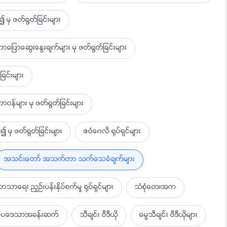
 မွ ဖတ္႐ြတ္ျခင္းမ်ား
ာေဆြးေႏြးခ်က္မ်ား မွ ဖတ္႐ြတ္ျခင္းမ်ား
ခင္းမ်ား
ဝန္မ်ား မွ ဖတ္႐ြတ္ျခင္းမ်ား
၍ မွ ဖတ္႐ြတ္ျခင္းမ်ား
ဧဝံေဂလိ ႐ုပ္ရွင္မ်ား
အသင္းေတာ္ အသက္တာ သက္ေသခံခ်က္မ်ား
ာသာေရး ညႇဥ္းပန္းႏွိပ္စက္မႈ ႐ုပ္ရွင္မ်ား
သံစုံေတးအက
ပြဲပေဒသာအခန္းဆက္
သီခ်င္း ဗီဒီယို
ဓမၼသီခ်င္း ဗီဒီယိုမ်ား