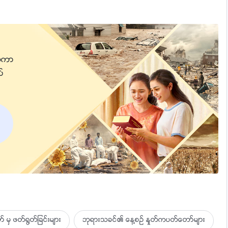
္ကာျ
ပ္
 မွ ဖတ္႐ြတ္ျခင္းမ်ား
ဘုရားသခင္၏ ေန႔စဥ္ ႏႈတ္ကပတ္ေတာ္မ်ား