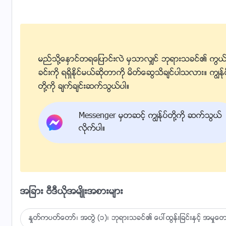
မည္သို႔ေႏွာင္တရေျပာင္းလဲ မွသာလွ်င္ ဘုရားသခင္၏ ကြယ
ခင္းကို ရရွိႏိုင္မယ္ဆိုတာကို မိတ္ေဆြသိခ်င္ပါသလား။ ကြၽန္ု
တို႔ကို ခ်က္ခ်င္းဆက္သြယ္ပါ။
Messenger မွတဆင့္ ကြၽန္ုပ္တို႔ကို ဆက္သြယ္
လိုက္ပါ။
အျခား ဗီဒီယိုအမ်ိဳးအစားမ်ား
ႏႈတ္ကပတ္ေတာ္၊ အတြဲ (၁)၊ ဘုရားသခင္၏ ေပၚထြန္းျခင္းႏွင့္ အမႈေတာ္