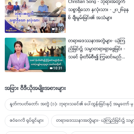
Christian Song - ဘုရားအတြက္
သစၥာရွိေသာ ႏွလုံးသား - ၂၀၂၆ခုႏွ
စ္ ခ်ီးမြမ္းျခင္း၏ အသံမ်ား
6:27
တရားေဒႆနာအတြဲမ်ား- ယုံၾက
ည္ျခင္း၌ သမၼာတရားရွာေဖြျခင္း -
သခင္ မိုးတိမ္စီး၍ ႂကြဆင္းမည္ကို
သာ ေစာင့္ေမွ်ာ္ေနသူမ်ား အမဂၤ
10:31
လာရွိ၏
အျခား ဗီဒီယိုအမ်ိဳးအစားမ်ား
ႏႈတ္ကပတ္ေတာ္၊ အတြဲ (၁)၊ ဘုရားသခင္၏ ေပၚထြန္းျခင္းႏွင့္ အမႈေတာ္ မွ 
ဧဝံေဂလိ ႐ုပ္ရွင္မ်ား
တရားေဒႆနာအတြဲမ်ား- ယုံၾကည္ျခင္း၌ သမၼာ