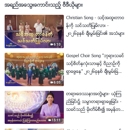
အရည္အေသြးေကာင္းသည့္ ဗီဒီယိုမ်ား
Christian Song - သင့္အထူးတာဝ
န္ကို သင္သတိျပဳမိလား -
၂၀၂၆ခုႏွစ္ ခ်ီးမြမ္းျခင္း၏ အသံမ်ား
6:10
Gospel Choir Song "ဘုရားသခင္
သင့္စိတ္ႏွလုံးသားႏွင့္ ဝိညာဥ္ကို
ရွာေဖြေန" ၂၀၂၆ခုႏွစ္ ခ်ီးမြမ္းျခ
င္း၏ အသံမ်ား
6:05
တရားေဒႆနာအတြဲမ်ား- ယုံၾက
ည္ျခင္း၌ သမၼာတရားရွာေဖြျခင္း -
သခင္သည္ မိုးတိမ္စီး၍ အမွန္တက
ယ္ ျပန္ႂကြလာမည္ေလာ။
15:11