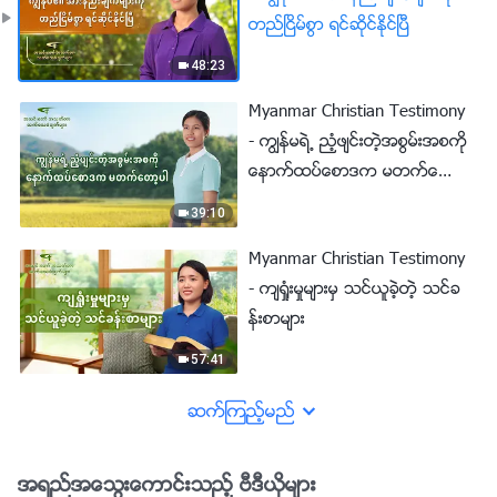
တည္ၿငိမ္စြာ ရင္ဆိုင္ႏိုင္ၿပီ
48:23
Myanmar Christian Testimony
- ကြၽန္မရဲ႕ ညံ့ဖ်င္းတဲ့အစြမ္းအစကို
ေနာက္ထပ္ေစာဒက မတက္ေတာ့
ပါ
39:10
Myanmar Christian Testimony
- က်ရႈံးမႈမ်ားမွ သင္ယူခဲ့တဲ့ သင္ခ
န္းစာမ်ား
57:41
ဆက္ၾကည့္မည္
အရည္အေသြးေကာင္းသည့္ ဗီဒီယိုမ်ား