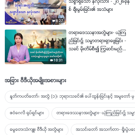
သစၥာရွိေသာ ႏွလုံးသား - ၂၀၂၆ခုႏွ
စ္ ခ်ီးမြမ္းျခင္း၏ အသံမ်ား
6:27
တရားေဒႆနာအတြဲမ်ား- ယုံၾက
ည္ျခင္း၌ သမၼာတရားရွာေဖြျခင္း -
သခင္ မိုးတိမ္စီး၍ ႂကြဆင္းမည္ကို
သာ ေစာင့္ေမွ်ာ္ေနသူမ်ား အမဂၤ
10:31
လာရွိ၏
အျခား ဗီဒီယိုအမ်ိဳးအစားမ်ား
ႏႈတ္ကပတ္ေတာ္၊ အတြဲ (၁)၊ ဘုရားသခင္၏ ေပၚထြန္းျခင္းႏွင့္ အမႈေတာ္ မွ 
ဧဝံေဂလိ ႐ုပ္ရွင္မ်ား
တရားေဒႆနာအတြဲမ်ား- ယုံၾကည္ျခင္း၌ သမၼာ
ဓမၼေတးသံက်ဴး ဗီဒီယို အတြဲမ်ား
အသင္းေတာ္ အသက္တာ- ရႈိးပြဲ