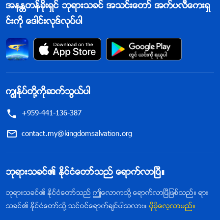
အနႏၲတန္ခိုးရွင္ ဘုရားသခင္ အသင္းေတာ္ အက္ပလီေကးရွ
င္းကို ေဒါင္းလုဒ္လုပ္ပါ
ကြၽန္ုပ္တို႔ကိုဆက္သြယ္ပါ
+959-441-136-387
contact.my@kingdomsalvation.org
ဘုရားသခင္၏ ႏိုင္ငံေတာ္သည္ ေရာက္လာၿပီ။
ဘုရားသခင္၏ ႏိုင္ငံေတာ္သည္ ဤေလာကသို႔ ေရာက္လာၿပီျဖစ္သည္။ ရား
သခင္၏ ႏိုင္ငံေတာ္သို႔ သင္ဝင္ေရာက္ခ်င္ပါသလား။
ပိုမိုေလ့လာမည္။