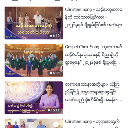
Christian Song - သင့္အထူးတာဝ
န္ကို သင္သတိျပဳမိလား -
၂၀၂၆ခုႏွစ္ ခ်ီးမြမ္းျခင္း၏ အသံမ်ား
6:10
Gospel Choir Song "ဘုရားသခင္
သင့္စိတ္ႏွလုံးသားႏွင့္ ဝိညာဥ္ကို
ရွာေဖြေန" ၂၀၂၆ခုႏွစ္ ခ်ီးမြမ္းျခ
င္း၏ အသံမ်ား
6:05
တရားေဒႆနာအတြဲမ်ား- ယုံၾက
ည္ျခင္း၌ သမၼာတရားရွာေဖြျခင္း -
သခင္သည္ မိုးတိမ္စီး၍ အမွန္တက
ယ္ ျပန္ႂကြလာမည္ေလာ။
15:11
Christian Song - ဘုရားအတြက္