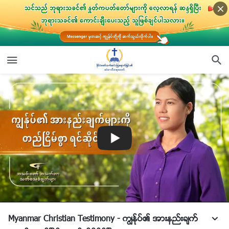
Myanmar Christian Testimony - ကြၽန္ုပ္၏ အားနည္းခ်က္