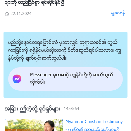
မ်ားကို တည္ၿငိမ္စြာ ရင္ဆိုင္ႏိုင္ၿပီ
မွ်ေဝရန္
22.11.2024
မည္သို႔ေႏွာင္တရေျပာင္းလဲ မွသာလွ်င္ ဘုရားသခင္၏ ကြယ္
ကာျခင္းကို ရရွိႏိုင္မယ္ဆိုတာကို မိတ္ေဆြသိခ်င္ပါသလား။ ကြၽ
န္ုပ္တို႔ကို ခ်က္ခ်င္းဆက္သြယ္ပါ။
Messenger မွတဆင့္ ကြၽန္ုပ္တို႔ကို ဆက္သြယ္
လိုက္ပါ။
အျခား ဤကဲ့သို႔ ႐ုပ္ရွင္မ်ား
145
/
564
Myanmar Christian Testimony
- ကြၽန္ုပ္၏ အားနည္းခ်က္မ်ားကို