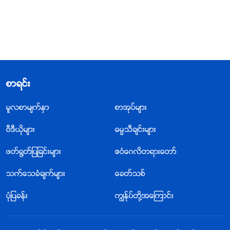
စာရင္း
မူလစာမ်က္ႏွာ
စာအုပ္မ်ား
ဗီဒီယိုမ်ား
ဓမၼသီခ်င္းမ်ား
ဖတ္႐ြတ္ျပျခင္းမ်ား
ဧဝံေဂလိတရားေတာ္
သက္ေသခံခ်က္မ်ား
ေခတ္သစ္
ပုံျပခန္း
ကြၽန္ုပ္တို႔အေၾကာင္း