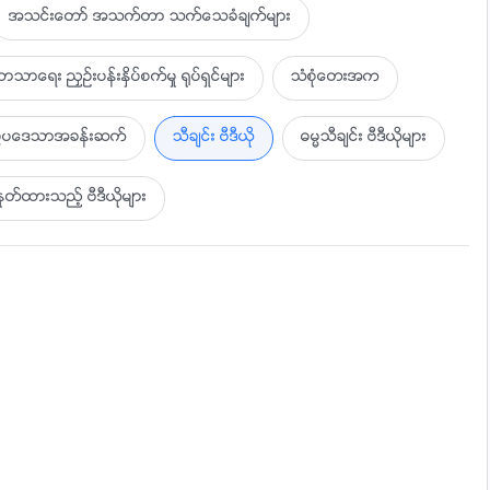
အသင္းေတာ္ အသက္တာ သက္ေသခံခ်က္မ်ား
ာသာေရး ညႇဥ္းပန္းႏွိပ္စက္မႈ ႐ုပ္ရွင္မ်ား
သံစုံေတးအက
ပြဲပေဒသာအခန္းဆက္
သီခ်င္း ဗီဒီယို
ဓမၼသီခ်င္း ဗီဒီယိုမ်ား
ထားသည့္ ဗီဒီယိုမ်ား