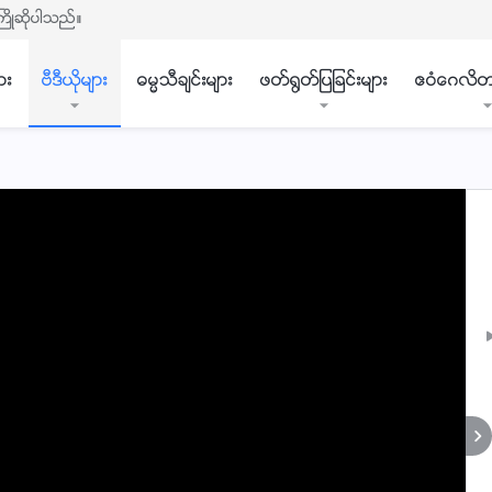
ႀကိဳဆိုပါသည္။
ား
ဗီဒီယိုမ်ား
ဓမၼသီခ်င္းမ်ား
ဖတ္႐ြတ္ျပျခင္းမ်ား
ဧဝံေဂလိတ