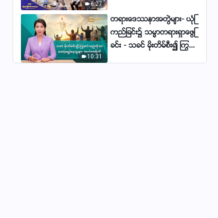
6:27
မ်ား
တရားေဒႆနာအတြဲမ်ား- ယုံၾ
Christian Song - ဘုရားသခင္တစ္
ကည္ျခင္း၌ သမၼာတရားရွာေဖြျ
ပါးတည္းသာ လူကို အခ်စ္ဆုံးျဖစ္သ
ည္
ခင္း - သခင္ မိုးတိမ္စီး၍ ႂကြဆ
6:54
10:31
င္းမည္ကိုသာ ေစာင့္ေမွ်ာ္ေနသူ
Christian Song - ေနာက္ဆုံးေသာ
မ်ား အမဂၤလာရွိ၏
ကာလ၏ ခရစ္ေတာ္ကို လက္မခံျခ
င္း၏ အက်ိဳးဆက္မ်ားက်ဴး
6:04
Christian Song - လူတို႔ သမၼာ
တရား လိုက္စားၿပီး ရွင္သန္ဖို႔ ဘုရား
သခင္ အလိုေတာ္ရွိ
8:49