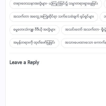
တရားေဒႆနာအတြဲမ်ား- ယုံၾကည္ျခင္း၌ သမၼာတရားရွာေဖြျခင္း
အသက္တာ အေတြ႕အႀကဳံဆိုင္ရာ သက္ေသခံခ်က္ ႐ုပ္ရွင္မ်ား
ဘ
ဓမၼေတးသံက်ဴး ဗီဒီယို အတြဲမ်ား
အသင္းေတာ္ အသက္တာ- ရႈိး
အမွန္တရားကို ထုတ္ေဖာ္ျပျခင္း
အသားေပးထားေသာ ေကာက္ႏုတ္
Leave a Reply