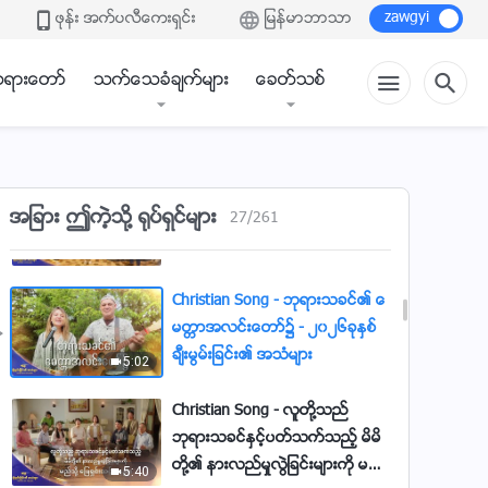
ဖုန္း အက္ပလီေကးရွင္း
ျမန္မာဘာသာ
စိတ္ခံစားမႈမ်ား - ၂၀၂၆ခုႏွစ္ ခ်ီးမြ
7:40
မ္းျခင္း၏ အသံမ်ား
ရားေတာ္
သက္ေသခံခ်က္မ်ား
ေခတ္သစ္
Christian Song - ဘုရားသခင္သည္
ပို၍မ်ားေသာ လူမ်ားက သူ၏ကယ္
တင္ျခင္းကို ရရွိရန္ အလိုရွိ၏ -
4:36
၂၀၂၆ခုႏွစ္ ခ်ီးမြမ္းျခင္း၏ အသံမ်ား
Christian Song - အနႏၲတန္ခိုးရွင္
အျခား ဤကဲ့သို႔ ႐ုပ္ရွင္မ်ား
27
/
261
ဘုရားသခင္အတြက္ ခ်ီးမြမ္းမႈသည္
ဘယ္ေတာ့မွ် ရပ္စဲမည္မဟုတ္ -
9:18
၂၀၂၆ခုႏွစ္ ခ်ီးမြမ္းျခင္း၏ အသံမ်ား
Christian Song - ဘုရားသခင္၏ ေ
မတၱာအလင္းေတာ္၌ - ၂၀၂၆ခုႏွစ္
ခ်ီးမြမ္းျခင္း၏ အသံမ်ား
5:02
Christian Song - လူတို႔သည္
ဘုရားသခင္ႏွင့္ပတ္သက္သည့္ မိမိ
တို႔၏ နားလည္မႈလြဲျခင္းမ်ားကို မည္
5:40