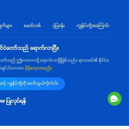
က္မ်ား
ေခတ္သစ္
ပုံျပခန္း
ကြၽန္ုပ္တို႔အေၾကာင္း
ုင္ငံေတာ္သည္ ေရာက္လာၿပီ။
ံေတာ္သည္ ဤေလာကသို႔ ေရာက္လာၿပီျဖစ္သည္။ ရားသခင္၏ ႏိုင္ငံေ
က္ခ်င္ပါသလား။
ပိုမိုေလ့လာမည္။
့္ ကြၽန္ုပ္တို႔ကို ဆက္သြယ္လိုက္ပါ။
llow ျပဳလုပ္ရန္