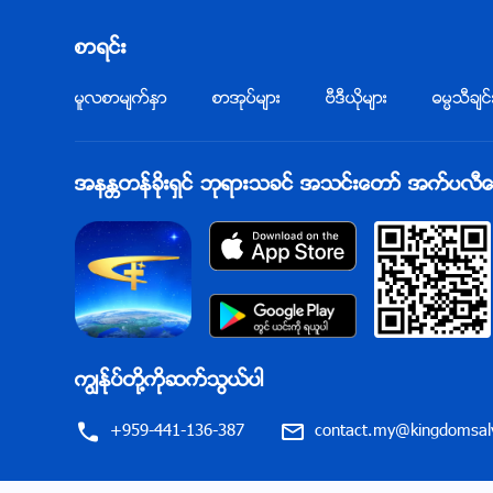
စာရင္း
မူလစာမ်က္ႏွာ
စာအုပ္မ်ား
ဗီဒီယိုမ်ား
ဓမၼသီခ်င္
အနႏၲတန္ခိုးရွင္ ဘုရားသခင္ အသင္းေတာ္ အက္ပလီေကးရ
ကြၽန္ုပ္တို႔ကိုဆက္သြယ္ပါ
+959-441-136-387
contact.my@kingdomsalv