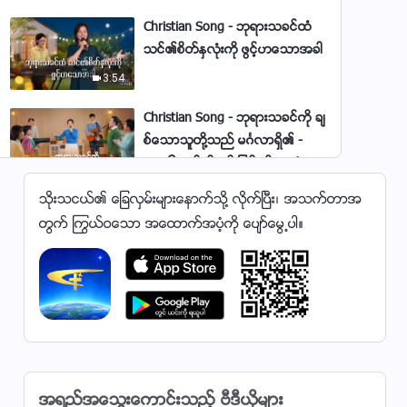
သို႔ ေျဖရွင္းသင့္သနည္း - ၂၀၂၆ခုႏွ
စ္ ခ်ီးမြမ္းျခင္း၏ အသံမ်ား
Christian Song - ဘုရားသခင္ထံ
သင္၏စိတ္ႏွလုံးကို ဖြင့္ဟေသာအခါ
3:54
Christian Song - ဘုရားသခင္ကို ခ်
စ္ေသာသူတို႔သည္ မဂၤလာရွိ၏ -
၂၀၂၆ခုႏွစ္ ခ်ီးမြမ္းျခင္း၏ အသံမ်ား
6:53
သိုးသငယ္၏ ေျခလွမ္းမ်ားေနာက္သို႔ လိုက္ၿပီး၊ အသက္တာအ
Christian Song - သင့္အထူးတာဝန္
တြက္ ႂကြယ္ဝေသာ အေထာက္အပံ့ကို ေပ်ာ္ေမြ႕ပါ။
ကို သင္သတိျပဳမိလား - ၂၀၂၆ခုႏွစ္
ခ်ီးမြမ္းျခင္း၏ အသံမ်ား
6:10
Christian Song - အနႏၲတန္ခိုးရွင္
ဘုရားသခင္သည္ ဘုန္းပလႅင္ေပၚ၌
ထိုင္ေတာ္မူၿပီ - ၂၀၂၆ခုႏွစ္ ခ်ီးမြမ္းျ
4:35
ခင္း၏ အသံမ်ား
Christian Song - ဘုရားသခင္၏ ခ်
အရည္အေသြးေကာင္းသည့္ ဗီဒီယိုမ်ား