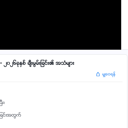
၂၆ခုႏွစ္ ခ်ီးမြမ္းျခင္း၏ အသံမ်ား
မွ်ေဝရန္
ီး၊
ျခင္းအတြက္