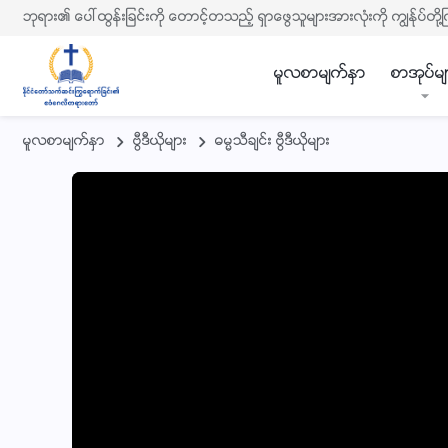
ဘုရား၏ ေပၚထြန္းျခင္းကို ေတာင့္တသည့္ ရွာေဖြသူမ်ားအားလုံးကို ကြၽန္ုပ္တို႔
မူလစာမ်က္ႏွာ
စာအုပ္မ်
မူလစာမ်က္ႏွာ
ဗြီဒီယိုမ်ား
ဓမၼသီခ်င္း ဗြီဒီယိုမ်ား