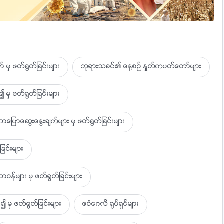
တယ္၊
 မွ ဖတ္႐ြတ္ျခင္းမ်ား
ဘုရားသခင္၏ ေန႔စဥ္ ႏႈတ္ကပတ္ေတာ္မ်ား
 မွ ဖတ္႐ြတ္ျခင္းမ်ား
သက္ျခင္းကိုလည္း ရရွိၾကတယ္။
ာေဆြးေႏြးခ်က္မ်ား မွ ဖတ္႐ြတ္ျခင္းမ်ား
ခင္းမ်ား
ဝန္မ်ား မွ ဖတ္႐ြတ္ျခင္းမ်ား
၍ မွ ဖတ္႐ြတ္ျခင္းမ်ား
ဧဝံေဂလိ ႐ုပ္ရွင္မ်ား