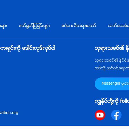
းမ်ား
ဖတ္႐ြတ္ျပျခင္းမ်ား
ဧဝံေဂလိတရားေတာ္
သက္ေသခံခ်
ွင္းကို ေဒါင္းလုဒ္လုပ္ပါ
ဘုရားသခင္၏ ႏိ
ဘုရားသခင္၏ ႏိုင္င
တာ္သို႔ သင္ဝင္ေရာ
Messenger မွတဆင
ကြၽန္ုပ္တို႔ကို fo
ation.org