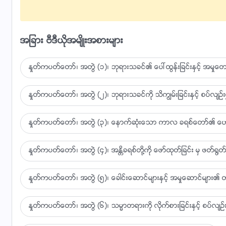
ဘုရားသခင္ရဲ႕ ေမတၱာအလင္းေတာ္မွာ၊
အျခား ဗီဒီယိုအမ်ိဳးအစားမ်ား
ေၾကာက္႐ြံ႕ျခင္းအားလုံး ေပ်ာက္ကြယ္သြားတယ္။
သူတို႔ဟာ အားနည္းခ်က္ေတြကို ရင္ဆိုင္ဖို႔ သတၱိေတြ ရလာ
ႏႈတ္ကပတ္ေတာ္၊ အတြဲ (၁)၊ ဘုရားသခင္၏ ေပၚထြန္းျခင္းႏွင့္ အမႈေတာ္
လဲက်တိုင္းမွာ ျပန္ထဖို႔ ခြန္အားေတြ၊
ႏႈတ္ကပတ္ေတာ္၊ အတြဲ (၂)၊ ဘုရားသခင္ကို သိကြၽမ္းျခင္းႏွင့္ စပ္လ်ဥ္း၍
ၿပီးေတာ့ ဖန္ဆင္းရွင္ကို သိကြၽမ္းျခင္းကသာ ရႏိုင္တဲ့ ၿငိမ္
ႏႈတ္ကပတ္ေတာ္၊ အတြဲ (၃)၊ ေနာက္ဆုံးေသာ ကာလ ခရစ္ေတာ္၏ ေဟာေျပ
ဘုရားသခင္ရဲ႕ ေမတၱာအလင္းေတာ္မွာ...
ႏႈတ္ကပတ္ေတာ္၊ အတြဲ (၄)၊ အႏၲိခရစ္တို႔ကို ေဖာ္ထုတ္ျခင္း မွ ဖတ္႐ြတ္ျ
ဘုရားသခင္ရဲ႕ ေမတၱာအလင္းေတာ္မွာ...
ဘုရားသခင္ရဲ႕ ေမတၱာအလင္းေတာ္မွာ...
ႏႈတ္ကပတ္ေတာ္၊ အတြဲ (၅)၊ ေခါင္းေဆာင္မ်ားႏွင့္ အမႈေဆာင္မ်ား၏ တာ
ဘုရားသခင္ရဲ႕ ေမတၱာအလင္းေတာ္မွာ...
ႏႈတ္ကပတ္ေတာ္၊ အတြဲ (၆)၊ သမၼာတရားကို လိုက္စားျခင္းႏွင့္ စပ္လ်ဥ္း