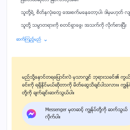
ျဖစ္တယ္ဆိုတာ ျမင္လာတဲ့အခါ၊
သူတို႔ရဲ႕ စိတ္ႏွလုံးေတြ ေအးစက္မေနေတာ့ပါ၊ ဒါမွမဟုတ္ လ
သူတို႔ သမၼာတရားကို စတင္ရွာေဖြ၊ အသက္ကို လိုက္စားၿပီး
ကိုယ္ေတာ္ရဲ႕ ဝန္တာကို လိုလိုလားလား ထမ္း႐ြက္လာၾကတ
ဆက္ၾကည့္မည္
သူတို႔ သမၼာတရားကို စတင္ရွာေဖြ၊ အသက္ကို လိုက္စားၿပီး
ကိုယ္ေတာ္ရဲ႕ ဝန္တာကို လိုလိုလားလား ထမ္း႐ြက္လာၾကတ
ဘုရားသခင္ရဲ႕ ေမတၱာအလင္းေတာ္မွာ၊
မည္သို႔ေႏွာင္တရေျပာင္းလဲ မွသာလွ်င္ ဘုရားသခင္၏ ကြယ
ခင္းကို ရရွိႏိုင္မယ္ဆိုတာကို မိတ္ေဆြသိခ်င္ပါသလား။ ကြၽန္ု
သူတို႔ဟာ အားနည္းခ်က္ေတြကို ရင္ဆိုင္ဖို႔ သတၱိေတြ ရလာ
တို႔ကို ခ်က္ခ်င္းဆက္သြယ္ပါ။
လဲက်တိုင္းမွာ ျပန္ထဖို႔ ခြန္အားေတြ၊
Messenger မွတဆင့္ ကြၽန္ုပ္တို႔ကို ဆက္သြယ္
ၿပီးေတာ့ ဖန္ဆင္းရွင္ကို သိကြၽမ္းျခင္းကသာ ရႏိုင္တဲ့ ၿငိမ္
လိုက္ပါ။
၂