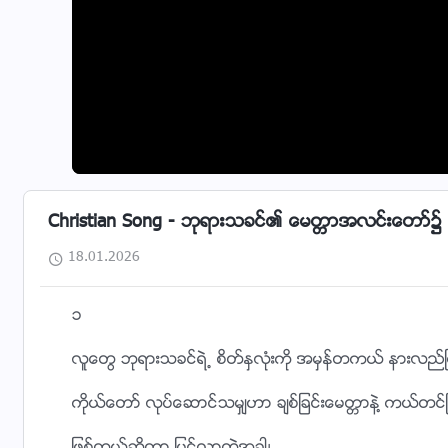
Christian Song - ဘုရားသခင္၏ ေမတၱာအလင္းေတာ္၌ - ၂၀
18.01.2026
၁
လူေတြ ဘုရားသခင္ရဲ႕ စိတ္ႏွလုံးကို အမွန္တကယ္ နားလည္ၿပ
ကိုယ္ေတာ္ လုပ္ေဆာင္သမွ်ဟာ ခ်စ္ျခင္းေမတၱာနဲ႔ ကယ္တင္