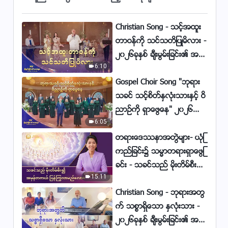
စ္ခင္ႏွစ္လိုဖြယ္ေကာင္းျခင္းကို ကြၽန္ု
ပ္တို႔အားလုံး သိပါေစ - ၂၀၂၆ခုႏွစ္
5:22
Christian Song - သင့္အထူး
ခ်ီးမြမ္းျခင္း၏ အသံမ်ား
တာဝန္ကို သင္သတိျပဳမိလား -
Christian Song - ဘုရားကို စိတ္ေ
၂၀၂၆ခုႏွစ္ ခ်ီးမြမ္းျခင္း၏ အသံ
က်နပ္ေစၿပီး ကိုယ္ေတာ့္စိတ္ကို စိတ္
6:10
မ်ား
ခ်ေစေသာသူ ျဖစ္ေလာ့က်ဴး
5:10
Gospel Choir Song "ဘုရား
Christian Song - ကမာၻေျမႀကီးေ
သခင္ သင့္စိတ္ႏွလုံးသားႏွင့္ ဝိ
ပၚ၌ ဘုရားသခင္၏ တစ္ခုတည္းေ
ညာဥ္ကို ရွာေဖြေန" ၂၀၂၆ခုႏွစ္
သာ ဆႏၵ
6:05
ခ်ီးမြမ္းျခင္း၏ အသံမ်ား
4:34
တရားေဒႆနာအတြဲမ်ား- ယုံၾ
Christian Song - ဘုရားသခင္သည္
ကည္ျခင္း၌ သမၼာတရားရွာေဖြျ
ပို၍မ်ားေသာ လူမ်ားက သူ၏ကယ္
ခင္း - သခင္သည္ မိုးတိမ္စီး၍
တင္ျခင္းကို ရရွိရန္ အလိုရွိ၏
3:22
15:11
အမွန္တကယ္ ျပန္ႂကြလာမ
ည္ေလာ။
Christian Song - ဘုရားအတြ
Christian Song - ဖန္ဆင္းျခင္း
က္ သစၥာရွိေသာ ႏွလုံးသား -
အားလုံးသည္ ဘုရားသခင္၏ အုပ္စိုး
၂၀၂၆ခုႏွစ္ ခ်ီးမြမ္းျခင္း၏ အသံ
မႈေအာက္သို႔ လာေရာက္ရမည္
3:38