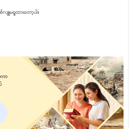
်စ္လ်ဴမရႈထားေတာ့ပါ။
ယ္။
ယ္။
္ကာျ
ပ္
တယ္၊
သက္ျခင္းကိုလည္း ရရွိၾကတယ္။