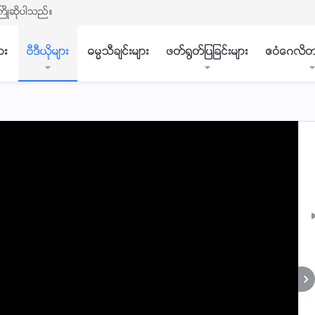
ႀကိဳဆိုပါသည္။
ား
ဗီဒီယိုမ်ား
ဓမၼသီခ်င္းမ်ား
ဖတ္႐ြတ္ျပျခင္းမ်ား
ဧဝံေဂလိတ