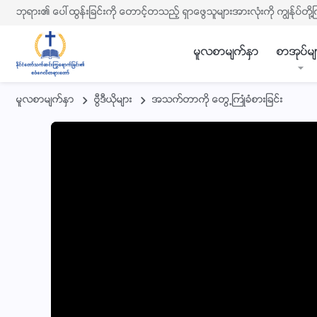
ဘုရား၏ ေပၚထြန္းျခင္းကို ေတာင့္တသည့္ ရွာေဖြသူမ်ားအားလုံးကို ကြၽန္ုပ္တို႔
မူလစာမ်က္ႏွာ
စာအုပ္မ်
မူလစာမ်က္ႏွာ
ဗြီဒီယိုမ်ား
အသက္တာကို ေတြ႕ႀကဳံခံစားျခင္း