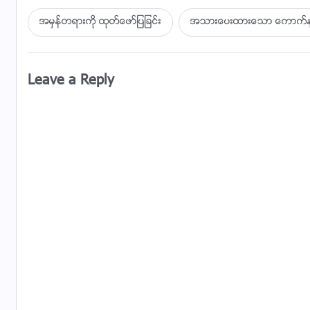
အမွန္တရားကို ထုတ္ေဖာ္ျပျခင္း
အသားေပးထားေသာ ေကာက္ႏုတ္
Leave a Reply