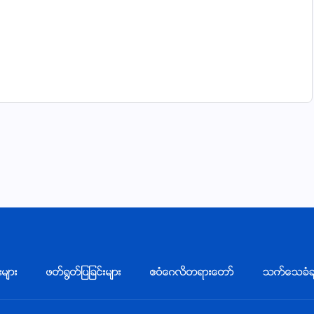
းမ်ား
ဖတ္႐ြတ္ျပျခင္းမ်ား
ဧဝံေဂလိတရားေတာ္
သက္ေသခံခ်