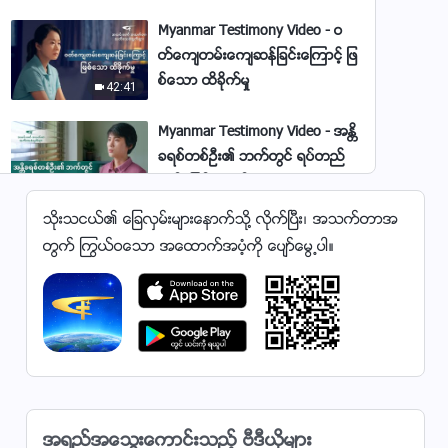
Myanmar Testimony Video - ဝ
တ္ေက်တမ္းေက်ဆန္ျခင္းေၾကာင့္ ျဖ
စ္ေသာ ထိခိုက္မႈ
42:41
Myanmar Testimony Video - အႏၲိ
ခရစ္တစ္ဦး၏ ဘက္တြင္ ရပ္တည္
လုနီး ျဖစ္ခဲ့သည္
30:35
သိုးသငယ္၏ ေျခလွမ္းမ်ားေနာက္သို႔ လိုက္ၿပီး၊ အသက္တာအ
Myanmar Testimony Video - လူ
တြက္ ႂကြယ္ဝေသာ အေထာက္အပံ့ကို ေပ်ာ္ေမြ႕ပါ။
တစ္ေယာက္ကို မ်က္စိစုံမွိတ္ ကိုးကြ
ယ္ျခင္းရဲ႕ အက်ိဳးဆက္မ်ား
34:58
Myanmar Testimony Video -
လူ႔သဘာဝေကာင္းက တကယ္တမ္း
ဘာလဲဆိုတာ အခု ကြၽန္မသိၿပီ
33:13
Myanmar Testimony Video - အေ
အရည္အေသြးေကာင္းသည့္ ဗီဒီယိုမ်ား