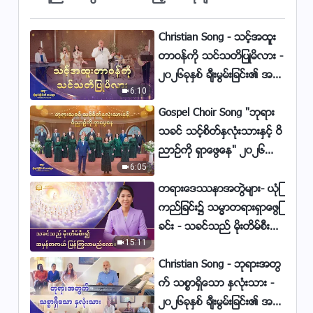
ယာင္ေဆာင္ေခါင္းေဆာင္ကို ကာကြ
ယ္ေပးျခင္း၏ အက်ိဳးဆက္
31:45
Christian Song - သင့္အထူး
တာဝန္ကို သင္သတိျပဳမိလား -
Myanmar Testimony Video - အႀ
၂၀၂၆ခုႏွစ္ ခ်ီးမြမ္းျခင္း၏ အသံ
ကံဉာဏ္ရယူျခင္းက အဘယ္ေၾကာင့္
6:10
မ်ား
အလြန္ခက္ခဲသနည္း
36:29
Gospel Choir Song "ဘုရား
သခင္ သင့္စိတ္ႏွလုံးသားႏွင့္ ဝိ
Myanmar Testimony Video - ကြၽ
န္မတို႔ မိသားစု ပ်က္စီးျခင္းကို ဘယ္
ညာဥ္ကို ရွာေဖြေန" ၂၀၂၆ခုႏွစ္
သူ ျဖစ္ေစခဲ့လဲ
6:05
ခ်ီးမြမ္းျခင္း၏ အသံမ်ား
41:18
တရားေဒႆနာအတြဲမ်ား- ယုံၾ
Myanmar Testimony Video - ထု
ကည္ျခင္း၌ သမၼာတရားရွာေဖြျ
တ္မေျပာႏိုင္ျခင္း ေနာက္ကြယ္က ကြ
ခင္း - သခင္သည္ မိုးတိမ္စီး၍
ယ္ဝွက္ထားသည့္အရာ
43:42
15:11
အမွန္တကယ္ ျပန္ႂကြလာမ
ည္ေလာ။
Christian Song - ဘုရားအတြ
Myanmar Testimony Video - အျ
က္ သစၥာရွိေသာ ႏွလုံးသား -
ခားသူမ်ားကို အၿမဲ ေက်နပ္ေစျခင္းမွ
၂၀၂၆ခုႏွစ္ ခ်ီးမြမ္းျခင္း၏ အသံ
ျဖစ္လာသည့္အရာ
34:12