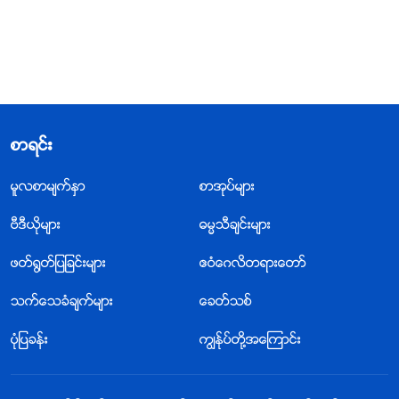
စာရင္း
မူလစာမ်က္ႏွာ
စာအုပ္မ်ား
ဗီဒီယိုမ်ား
ဓမၼသီခ်င္းမ်ား
ဖတ္႐ြတ္ျပျခင္းမ်ား
ဧဝံေဂလိတရားေတာ္
သက္ေသခံခ်က္မ်ား
ေခတ္သစ္
ပုံျပခန္း
ကြၽန္ုပ္တို႔အေၾကာင္း