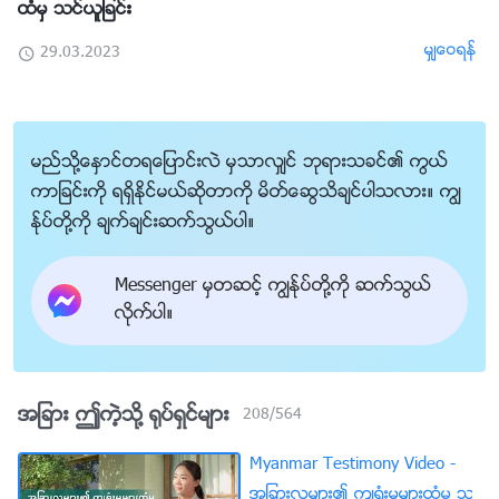
ထံမွ သင္ယူျခင္း
မွ်ေဝရန္
29.03.2023
မည္သို႔ေႏွာင္တရေျပာင္းလဲ မွသာလွ်င္ ဘုရားသခင္၏ ကြယ္
ကာျခင္းကို ရရွိႏိုင္မယ္ဆိုတာကို မိတ္ေဆြသိခ်င္ပါသလား။ ကြၽ
န္ုပ္တို႔ကို ခ်က္ခ်င္းဆက္သြယ္ပါ။
Messenger မွတဆင့္ ကြၽန္ုပ္တို႔ကို ဆက္သြယ္
လိုက္ပါ။
အျခား ဤကဲ့သို႔ ႐ုပ္ရွင္မ်ား
208
/
564
Myanmar Testimony Video -
အျခားလူမ်ား၏ က်ရႈံးမႈမ်ားထံမွ သ