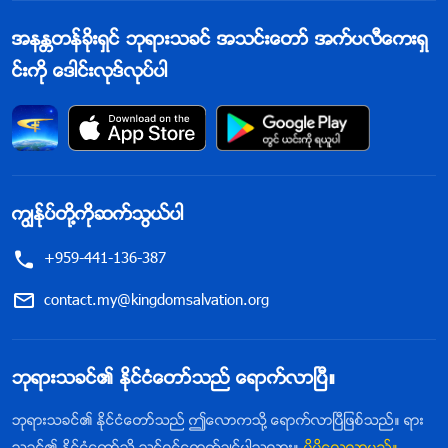
အနႏၲတန္ခိုးရွင္ ဘုရားသခင္ အသင္းေတာ္ အက္ပလီေကးရွ
င္းကို ေဒါင္းလုဒ္လုပ္ပါ
ကြၽန္ုပ္တို႔ကိုဆက္သြယ္ပါ
+959-441-136-387
contact.my@kingdomsalvation.org
ဘုရားသခင္၏ ႏိုင္ငံေတာ္သည္ ေရာက္လာၿပီ။
ဘုရားသခင္၏ ႏိုင္ငံေတာ္သည္ ဤေလာကသို႔ ေရာက္လာၿပီျဖစ္သည္။ ရား