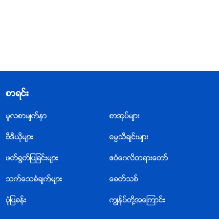
စာရင္း
မူလစာမ်က္ႏွာ
စာအုပ္မ်ား
ဗီဒီယိုမ်ား
ဓမၼသီခ်င္းမ်ား
ဖတ္႐ြတ္ျပျခင္းမ်ား
ဧဝံေဂလိတရားေတာ္
သက္ေသခံခ်က္မ်ား
ေခတ္သစ္
ပုံျပခန္း
ကြၽန္ုပ္တို႔အေၾကာင္း