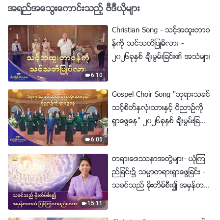
အရည္အေသြးေကာင္းသည့္ ဗီဒီယိုမ်ား
Christian Song - သင့္အထူးတာဝ
န္ကို သင္သတိျပဳမိလား -
၂၀၂၆ခုႏွစ္ ခ်ီးမြမ္းျခင္း၏ အသံမ်ား
6:10
Gospel Choir Song "ဘုရားသခင္
သင့္စိတ္ႏွလုံးသားႏွင့္ ဝိညာဥ္ကို
ရွာေဖြေန" ၂၀၂၆ခုႏွစ္ ခ်ီးမြမ္းျခ
င္း၏ အသံမ်ား
6:05
တရားေဒႆနာအတြဲမ်ား- ယုံၾက
ည္ျခင္း၌ သမၼာတရားရွာေဖြျခင္း -
သခင္သည္ မိုးတိမ္စီး၍ အမွန္တက
ယ္ ျပန္ႂကြလာမည္ေလာ။
15:11