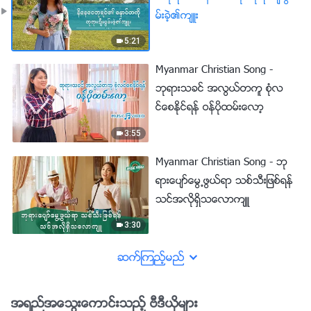
မ္းခဲ့၏က်ဴး
5:21
Myanmar Christian Song -
ဘုရားသခင္ အလြယ္တကူ စုံလ
င္ေစႏိုင္ရန္ ဝန္ပိုထမ္းေလာ့
3:55
Myanmar Christian Song - ဘု
ရားေပ်ာ္ေမြ႕ဖြယ္ရာ သစ္သီးျဖစ္ရန္
သင္အလိုရွိသေလာက်ဴ
3:30
ဆက္ၾကည့္မည္
အရည္အေသြးေကာင္းသည့္ ဗီဒီယိုမ်ား