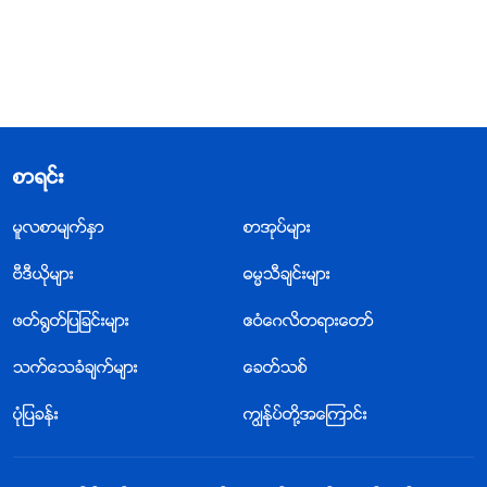
စာရင္း
မူလစာမ်က္ႏွာ
စာအုပ္မ်ား
ဗီဒီယိုမ်ား
ဓမၼသီခ်င္းမ်ား
ဖတ္႐ြတ္ျပျခင္းမ်ား
ဧဝံေဂလိတရားေတာ္
သက္ေသခံခ်က္မ်ား
ေခတ္သစ္
ပုံျပခန္း
ကြၽန္ုပ္တို႔အေၾကာင္း