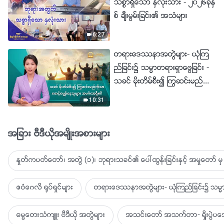
သစၥာရွိေသာ ႏွလုံးသား - ၂၀၂၆ခုႏွ
စ္ ခ်ီးမြမ္းျခင္း၏ အသံမ်ား
6:27
တရားေဒႆနာအတြဲမ်ား- ယုံၾက
ည္ျခင္း၌ သမၼာတရားရွာေဖြျခင္း -
သခင္ မိုးတိမ္စီး၍ ႂကြဆင္းမည္ကို
သာ ေစာင့္ေမွ်ာ္ေနသူမ်ား အမဂၤ
10:31
လာရွိ၏
အျခား ဗီဒီယိုအမ်ိဳးအစားမ်ား
ႏႈတ္ကပတ္ေတာ္၊ အတြဲ (၁)၊ ဘုရားသခင္၏ ေပၚထြန္းျခင္းႏွင့္ အမႈေတာ္ မွ 
ဧဝံေဂလိ ႐ုပ္ရွင္မ်ား
တရားေဒႆနာအတြဲမ်ား- ယုံၾကည္ျခင္း၌ သမၼာ
ဓမၼေတးသံက်ဴး ဗီဒီယို အတြဲမ်ား
အသင္းေတာ္ အသက္တာ- ရႈိးပြဲ