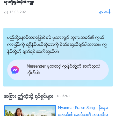
ရားခ်ီးမြမ္းခဲ့၏က်ဴး
မွ်ေဝရန္
13.03.2021
မည္သို႔ေႏွာင္တရေျပာင္းလဲ မွသာလွ်င္ ဘုရားသခင္၏ ကြယ္
ကာျခင္းကို ရရွိႏိုင္မယ္ဆိုတာကို မိတ္ေဆြသိခ်င္ပါသလား။ ကြၽ
န္ုပ္တို႔ကို ခ်က္ခ်င္းဆက္သြယ္ပါ။
Messenger မွတဆင့္ ကြၽန္ုပ္တို႔ကို ဆက္သြယ္
လိုက္ပါ။
အျခား ဤကဲ့သို႔ ႐ုပ္ရွင္မ်ား
183
/
261
Myanmar Praise Song - နိေနေ
ဝဘုရင္၏ ေနာင္တကို ဘုရားခ်ီးမြ