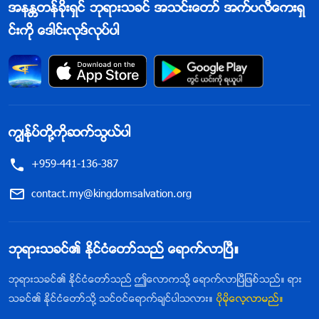
အနႏၲတန္ခိုးရွင္ ဘုရားသခင္ အသင္းေတာ္ အက္ပလီေကးရွ
င္းကို ေဒါင္းလုဒ္လုပ္ပါ
ကြၽန္ုပ္တို႔ကိုဆက္သြယ္ပါ
+959-441-136-387
contact.my@kingdomsalvation.org
ဘုရားသခင္၏ ႏိုင္ငံေတာ္သည္ ေရာက္လာၿပီ။
ဘုရားသခင္၏ ႏိုင္ငံေတာ္သည္ ဤေလာကသို႔ ေရာက္လာၿပီျဖစ္သည္။ ရား
သခင္၏ ႏိုင္ငံေတာ္သို႔ သင္ဝင္ေရာက္ခ်င္ပါသလား။
ပိုမိုေလ့လာမည္။