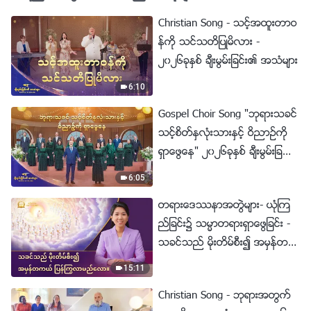
Christian Song - သင့္အထူးတာဝ
န္ကို သင္သတိျပဳမိလား -
၂၀၂၆ခုႏွစ္ ခ်ီးမြမ္းျခင္း၏ အသံမ်ား
6:10
Gospel Choir Song "ဘုရားသခင္
သင့္စိတ္ႏွလုံးသားႏွင့္ ဝိညာဥ္ကို
ရွာေဖြေန" ၂၀၂၆ခုႏွစ္ ခ်ီးမြမ္းျခ
င္း၏ အသံမ်ား
6:05
တရားေဒႆနာအတြဲမ်ား- ယုံၾက
ည္ျခင္း၌ သမၼာတရားရွာေဖြျခင္း -
သခင္သည္ မိုးတိမ္စီး၍ အမွန္တက
ယ္ ျပန္ႂကြလာမည္ေလာ။
15:11
Christian Song - ဘုရားအတြက္