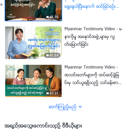
ေ႐ြးခ်ယ္ၿပီးေနာက္ ဆင္ျခင္စဥ္းစားျ
ခင္း
41:35
Myanmar Testimony Video - မ
နာလိုမႈ အေႏွာင္အဖြဲ႕မ်ားမွ လြ
တ္ေျမာက္ျခင္း
41:04
Myanmar Testimony Video -
အသင္းေတာ္မ်ားကို ထပ္ဆင့္ခြဲျခ
င္းမွ သင္ယူရရွိသည့္ သင္ခန္းစာ
မ်ား
37:31
ဆက္ၾကည့္မည္
အရည္အေသြးေကာင္းသည့္ ဗီဒီယိုမ်ား