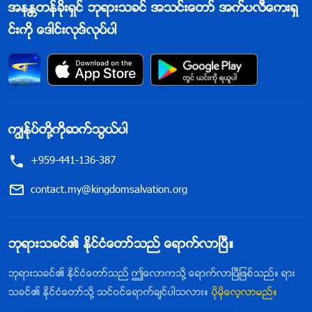
အနႏၲတန္ခိုးရွင္ ဘုရားသခင္ အသင္းေတာ္ အက္ပလီေကးရွ
င္းကို ေဒါင္းလုဒ္လုပ္ပါ
ကြၽန္ုပ္တို႔ကိုဆက္သြယ္ပါ
+959-441-136-387
contact.my@kingdomsalvation.org
ဘုရားသခင္၏ ႏိုင္ငံေတာ္သည္ ေရာက္လာၿပီ။
ဘုရားသခင္၏ ႏိုင္ငံေတာ္သည္ ဤေလာကသို႔ ေရာက္လာၿပီျဖစ္သည္။ ရား
သခင္၏ ႏိုင္ငံေတာ္သို႔ သင္ဝင္ေရာက္ခ်င္ပါသလား။
ပိုမိုေလ့လာမည္။