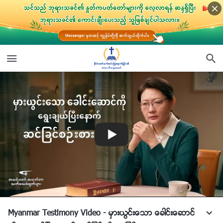
Myanmar Testimony Video - မွားယြင္းေသာ ေခါင္းေဆာင္