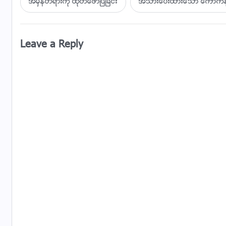
အမွန္တရားကို ထုတ္ေဖာ္ျပျခင္း
အသားေပးထားေသာ ေကာက္ႏုတ္
Leave a Reply