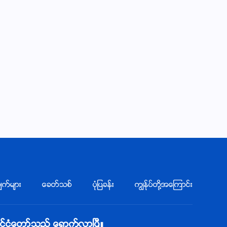
သမၼာတရားကို ရရွိျခင္းသည္ အေရး
1:11:17
ပါဆုံးျဖစ္၏ (အပိုင္း တစ္)
ဘုရားသခင္၏ ႏႈတ္ကပတ္ေတာ္ -
ဘုရားသခင္အား ယုံၾကည္ျခင္းတြင္
သမၼာတရားကို ရရွိျခင္းသည္ အေရး
53:23
ပါဆုံးျဖစ္၏ (အပိုင္း ႏွစ္)
ဘုရားသခင္၏ ႏႈတ္ကပတ္ေတာ္ -
မာနေထာင္လႊားေသာ သဘာဝတစ္
ခုသည္ ဘုရားသခင္အေပၚ
1:06:42
လူသား၏ခုခံျခင္း၏ အရင္းအျမစ္၌
ရွိသည္ (အပိုင္း တစ္)
ဘုရားသခင္၏ ႏႈတ္ကပတ္ေတာ္ -
မာနေထာင္လႊားေသာ သဘာဝတစ္
ခုသည္ ဘုရားသခင္အေပၚ
44:04
လူသား၏ခုခံျခင္း၏ အရင္းအျမစ္၌
ရွိသည္ (အပိုင္း ႏွစ္)
ဘုရားသခင္၏ ႏႈတ္ကပတ္ေတာ္ -
က္မ်ား
ေခတ္သစ္
ပုံျပခန္း
ကြၽန္ုပ္တို႔အေၾကာင္း
ဆုေတာင္းျခင္းႏွင့္ ယင္းကိုလက္ေ
တြ႕လုပ္ေဆာင္မႈတို႔၏ အေရးပါမႈ
58:30
(အပိုင္း တစ္)
ုင္ငံေတာ္သည္ ေရာက္လာၿပီ။