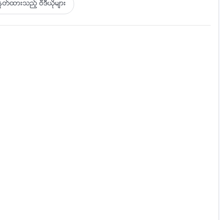
ထားသည့္ ဗီဒီယိုမ်ား