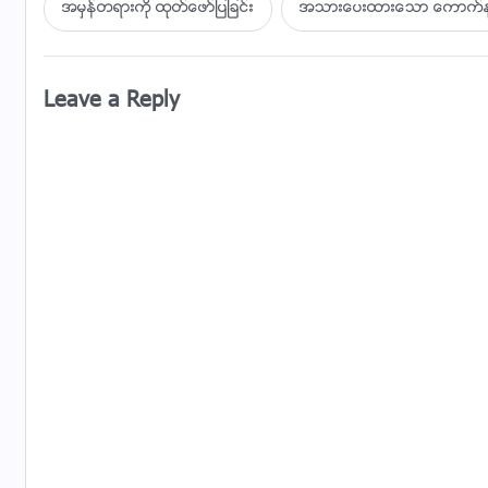
အမွန္တရားကို ထုတ္ေဖာ္ျပျခင္း
အသားေပးထားေသာ ေကာက္ႏုတ္
Leave a Reply