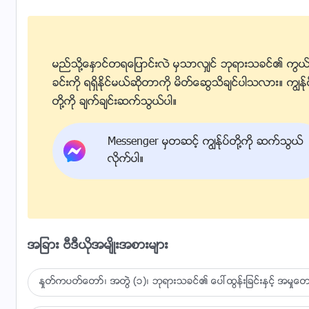
မည္သို႔ေႏွာင္တရေျပာင္းလဲ မွသာလွ်င္ ဘုရားသခင္၏ ကြယ
ခင္းကို ရရွိႏိုင္မယ္ဆိုတာကို မိတ္ေဆြသိခ်င္ပါသလား။ ကြၽန္ု
တို႔ကို ခ်က္ခ်င္းဆက္သြယ္ပါ။
Messenger မွတဆင့္ ကြၽန္ုပ္တို႔ကို ဆက္သြယ္
လိုက္ပါ။
အျခား ဗီဒီယိုအမ်ိဳးအစားမ်ား
ႏႈတ္ကပတ္ေတာ္၊ အတြဲ (၁)၊ ဘုရားသခင္၏ ေပၚထြန္းျခင္းႏွင့္ အမႈေတာ္